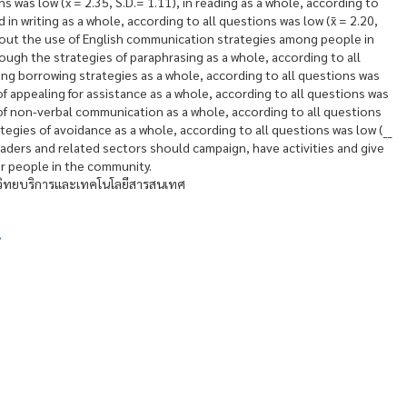
s was low (x̄ = 2.35, S.D.= 1.11), in reading as a whole, according to
d in writing as a whole, according to all questions was low (x̄ = 2.20,
about the use of English communication strategies among people in
ough the strategies of paraphrasing as a whole, according to all
using borrowing strategies as a whole, according to all questions was
s of appealing for assistance as a whole, according to all questions was
es of non-verbal communication as a whole, according to all questions
rategies of avoidance as a whole, according to all questions was low (__
leaders and related sectors should campaign, have activities and give
or people in the community.
ักวิทยบริการและเทคโนโลยีสารสนเทศ
ิ