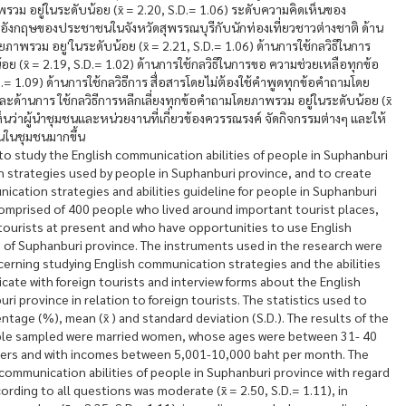
วม อยู่ในระดับน้อย (x̄ = 2.20, S.D.= 1.06) ระดับความคิดเห็นของ
าอังกฤษของประชาชนในจังหวัดสุพรรณบุรีกับนักท่องเที่ยวชาวต่างชาติ ด้าน
พรวม อยู'ในระดับน้อย (x̄ = 2.21, S.D.= 1.06) ด้านการใช้กลวิธีในการ
 (x̄ = 2.19, S.D.= 1.02) ด้านการใช้กลวิธีในการขอ ความช่วยเหลือทุกข้อ
.= 1.09) ด้านการใช้กลวิธีการ สื่อสารโดยไม่ต้องใช้คำพูดทุกข้อคำถามโดย
และด้านการ ใช้กลวิธีการหลีกเลี่ยงทุกข้อคำถามโดยภาพรวม อยู่ในระดับน้อย (x̄
นว่าผู้นำชุมชนและหน่วยงานที่เกี่ยวข้องควรรณรงค์ จัดกิจกรรมต่างๆ และให้
นในชุมชนมากขึ้น
to study the English communication abilities of people in Suphanburi
 strategies used by people in Suphanburi province, and to create
ation strategies and abilities guideline for people in Suphanburi
comprised of 400 people who lived around important tourist places,
tourists at present and who have opportunities to use English
ts of Suphanburi province. The instruments used in the research were
erning studying English communication strategies and the abilities
ate with foreign tourists and interview forms about the English
i province in relation to foreign tourists. The statistics used to
ntage (%), mean (x̄ ) and standard deviation (S.D.). The results of the
ople sampled were married women, whose ages were between 31- 40
raders and with incomes between 5,001-10,000 baht per month. The
 communication abilities of people in Suphanburi province with regard
cording to all questions was moderate (x̄ = 2.50, S.D.= 1.11), in