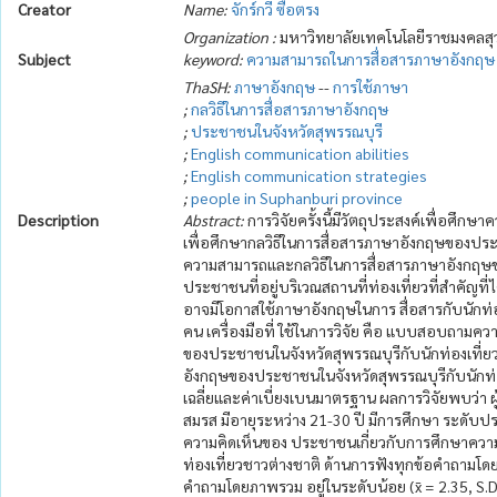
Creator
Name:
จักร์กวี ซื่อตรง
Organization :
มหาวิทยาลัยเทคโนโลยีราชมงคลสุ
Subject
keyword:
ความสามารถในการสื่อสารภาษาอังกฤษ
ThaSH:
ภาษาอังกฤษ
--
การใช้ภาษา
;
กลวิธีในการสื่อสารภาษาอังกฤษ
;
ประชาชนในจังหวัดสุพรรณบุรี
;
English communication abilities
;
English communication strategies
;
people in Suphanburi province
Description
Abstract:
การวิจัยครั้งนี้มีวัตถุประสงค์เพื่อศ
เพื่อศึกษากลวิธีในการสื่อสารภาษาอังกฤษของปร
ความสามารถและกลวิธีในการสื่อสารภาษาอังกฤษของป
ประชาชนที่อยู่บริเวณสถานที่ท่องเที่ยวที่สำคัญที
อาจมีโอกาสใช้ภาษาอังกฤษในการ สื่อสารกับนักท่
คน เครื่องมือที่ ใช้ในการวิจัย คือ แบบสอบถามค
ของประชาชนในจังหวัดสุพรรณบุรีกับนักท่องเที่
อังกฤษของประชาชนในจังหวัดสุพรรณบุรีกับนักท่องเท
เฉลี่ยและค่าเบี่ยงเบนมาตรฐาน ผลการวิจัยพบว
สมรส มีอายุระหว่าง 21-30 ปี มีการศึกษา ระดับป
ความคิดเห็นของ ประชาชนเกี่ยวกับการศึกษาควา
ท่องเที่ยวชาวต่างชาติ ด้านการฟังทุกข้อคำถามโดย
คำถามโดยภาพรวม อยู่ในระดับน้อย (x̄ = 2.35, S.D