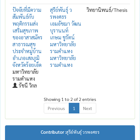
ปัจจัยที่มีความ
สุรีย์พันธุ์ ว
วิทยานิพนธ์/Thesis
สัมพันธ์กับ
รพงศธร
พฤติกรรมส่ง
เอมอัชฌา วัฒน
เสริมสุขภาพ
บุรานนท์
ของอาสาสมัคร
เกษม ชูรัตน์
สาธารณสุข
มหาวิทยาลัย
ประจำหมู่บ้าน
รามคำแหง
อำเภอเสลภูมิ
มหาวิทยาลัย
จังหวัดร้อยเอ็ด
รามคำแหง
มหาวิทยาลัย
รามคำแหง
รัชนี วิกล
Showing 1 to 2 of 2 entries
Previous
1
Next
Contributor :
สุรีย์พันธุ์ วรพงศธร