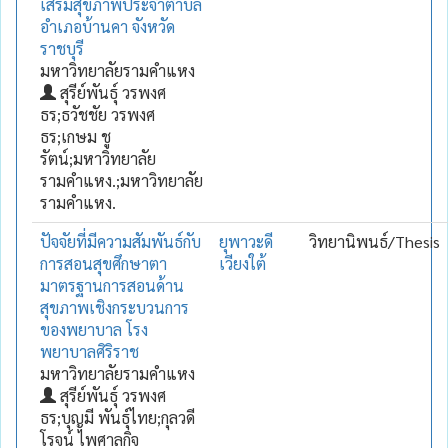
เสริมสุขภาพประจำตำบล
อำเภอบ้านคา จังหวัด
ราชบุรี
มหาวิทยาลัยรามคำแหง
สุรีย์พันธุ์ วรพงศ
ธร;ธวัชชัย วรพงศ
ธร;เกษม ชู
รัตน์;มหาวิทยาลัย
รามคำแหง.;มหาวิทยาลัย
รามคำแหง.
ปัจจัยที่มีความสัมพันธ์กับ
ยุพาวะดี
วิทยานิพนธ์/Thesis
การสอนสุขศึกษาตา
เวียงใต้
มาตรฐานการสอนด้าน
สุขภาพเชิงกระบวนการ
ของพยาบาล โรง
พยาบาลศิริราช
มหาวิทยาลัยรามคำแหง
สุรีย์พันธุ์ วรพงศ
ธร;บุญมี พันธุ์ไทย;กุลวดี
โรจน์ ไพศาลกิจ