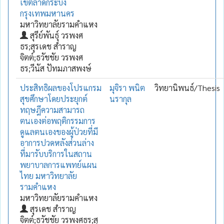
เขตลาดกระบัง
กรุงเทพมหานคร
มหาวิทยาลัยรามคำแหง
สุรีย์พันธ์ุ วรพงศ
ธร;สุรเดช สำราญ
จิตต์;ธวัชชัย วรพงศ
ธร;วีนัส ปัทมภาสพงษ์
ประสิทธิผลของโปรแกรม
มุจิรา พนิต
วิทยานิพนธ์/Thesis
สุขศึกษาโดยประยุกต์
นรากุล
ทฤษฎีความสามารถ
ตนเองต่อพฤติกรรมการ
ดูแลตนเองของผู้ป่วยที่มี
อาการปวดหลังส่วนล่าง
ที่มารับบริการในสถาน
พยาบาลการแพทย์แผน
ไทย มหาวิทยาลัย
รามคำแหง
มหาวิทยาลัยรามคำแหง
สุรเดช สำราญ
จิตต์;ธวัชชัย วรพงศธร;สุ