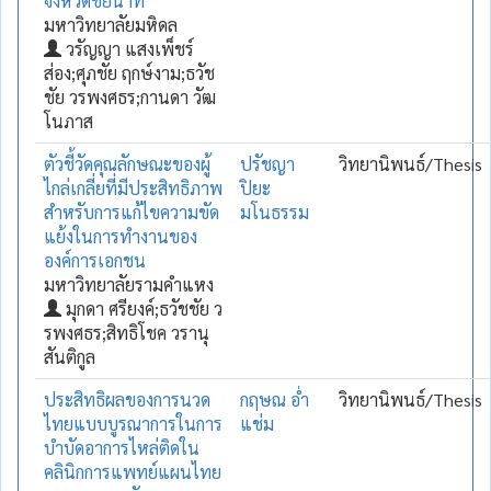
จังหวัดชัยนาท
มหาวิทยาลัยมหิดล
วรัญญา แสงเพ็ชร์
ส่อง;ศุภชัย ฤกษ์งาม;ธวัช
ชัย วรพงศธร;กานดา วัฒ
โนภาส
ตัวชี้วัดคุณลักษณะของผู้
ปรัชญา
วิทยานิพนธ์/Thesis
ไกล่เกลี่ยที่มีประสิทธิภาพ
ปิยะ
สำหรับการแก้ไขความขัด
มโนธรรม
แย้งในการทำงานของ
องค์การเอกชน
มหาวิทยาลัยรามคำแหง
มุกดา ศรียงค์;ธวัชชัย ว
รพงศธร;สิทธิโชค วรานุ
สันติกูล
ประสิทธิผลของการนวด
กฤษณ อ่ำ
วิทยานิพนธ์/Thesis
ไทยแบบบูรณาการในการ
แช่ม
บำบัดอาการไหล่ติดใน
คลินิกการแพทย์แผนไทย