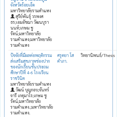
จังหวัดร้อยเอ็ด
มหาวิทยาลัยรามคำแหง
สุรีย์พันธุ์ วรพงศ
ธร;เอมอัชฌา วัฒนบุรา
นนท์;เกษม ชู
รัตน์;มหาวิทยาลัย
รามคำแหง;มหาวิทยาลัย
รามคำแหง
ปัจจัยที่มีผลต่อพฤติกรรม
ศรุตยา โส
วิทยานิพนธ์/Thesis
ส่งเสริมสุขภาพช่องปาก
คำภา.
ของนักเรียนชั้นประถม
ศึกษาปีที่ 4-6 โรงเรียน
ราชวินิต
มหาวิทยาลัยรามคำแหง
วัฒน์ บุญกอบ;จันทร์
จารี เกตุมาโร;เกษม ชู
รัตน์;มหาวิทยาลัย
รามคำแหง.;มหาวิทยาลัย
รามคำแหง.