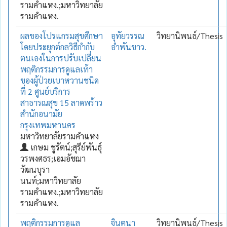
รามคำแหง.;มหาวิทยาลัย
รามคำแหง.
ผลของโปรแกรมสุขศึกษา
อุทัยวรรณ
วิทยานิพนธ์/Thesis
โดยประยุกต์กลวิธีกำกับ
อำพันขาว.
ตนเองในการปรับเปลี่ยน
พฤติกรรมการดูแลเท้า
ของผู้ป่วยเบาหวานชนิด
ที่ 2 ศูนย์บริการ
สาธารณสุข 15 ลาดพร้าว
สำนักอนามัย
กรุงเทพมหานคร
มหาวิทยาลัยรามคำแหง
เกษม ชูรัตน์;สุรีย์พันธุ์
วรพงศธร;เอมอัชฌา
วัฒนบุรา
นนท์;มหาวิทยาลัย
รามคำแหง.;มหาวิทยาลัย
รามคำแหง.
พฤติกรรมการดูแล
จินตนา
วิทยานิพนธ์/Thesis