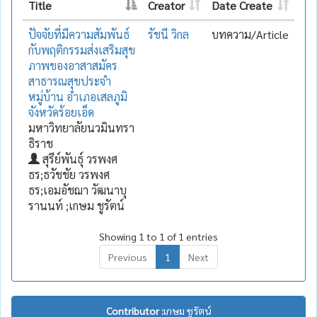
Title
Creator
Date Create
ปัจจัยที่มีความสัมพันธ์
รัชนี วิกล
บทความ/Article
กับพฤติกรรมส่งเสริมสุข
ภาพของอาสาสมัคร
สาธารณสุขประจำ
หมู่บ้าน อำเภอเสลภูมิ
จังหวัดร้อยเอ็ด
มหาวิทยาลัยนวมินทรา
ธิราช
สุรีย์พันธุ์ วรพงศ
ธร;ธวัชชัย วรพงศ
ธร;เอมอัชฌา วัฒนาบุ
รานนท์ ;เกษม ชูรัตน์
Showing 1 to 1 of 1 entries
Previous
1
Next
Contributor :
เกษม ชูรัตน์