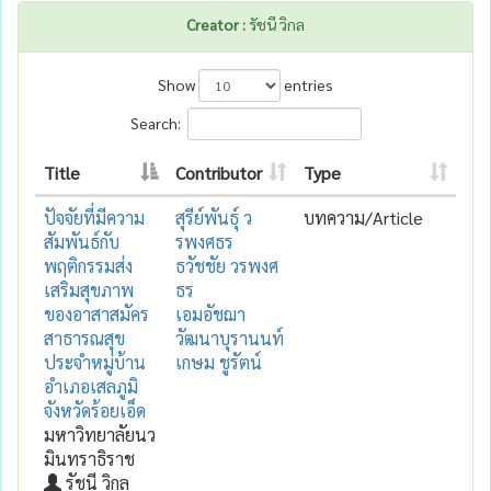
Creator :
รัชนี วิกล
Show
entries
Search:
Title
Contributor
Type
ปัจจัยที่มีความ
สุรีย์พันธุ์ ว
บทความ/Article
สัมพันธ์กับ
รพงศธร
พฤติกรรมส่ง
ธวัชชัย วรพงศ
เสริมสุขภาพ
ธร
ของอาสาสมัคร
เอมอัชฌา
สาธารณสุข
วัฒนาบุรานนท์
ประจำหมู่บ้าน
เกษม ชูรัตน์
อำเภอเสลภูมิ
จังหวัดร้อยเอ็ด
มหาวิทยาลัยนว
มินทราธิราช
รัชนี วิกล