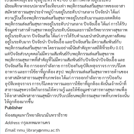
มัธยมศึกษาตอนปลายหรือเทียบเท่า พฤติกรรมส่งเสริมสุขภาพของอาสา
สมัครสาธารณสุขประจำหมู่บ้านอยู่ในระดับปานกลาง ปัจจัยนำ ได้แก่
ความรู้ในเรื่องพฤติกรรมส่งเสริมสุขภาพอยู่ในระดับมากและเจตคติต่อ
พฤติกรรมส่งเสริมสุขภาพอยู่ในระดับปานกลาง ปัจจัยเอื้อ ได้แก่ การได้รับ
ข้อมูลข่าวสารด้านสุขภาพอยู่ในระดับน้อยและการมีทรัพยากรทางสุขภาพ
อยู่ในระดับมาก ปัจจัยเสริม ได้แก่ การได้รับคำแนะนำสนับสนุนทางสังคม
อยู่ในระดับมาก ปัจจัยนำ ปัจจัยเอื้อ และปัจจัยเสริม มีความสัมพันธ์กับ
พฤติกรรมส่งเสริมสุขภาพ โดยรวมอย่างมีนัยสำคัญทางสถิติที่ระดับ 0.01
แต่ปัจจัยส่วนบุคคลไม่มีความสัมพันธ์กับพฤติกรรมส่งเสริมสุขภาพ
พฤติกรรมสุขภาพที่สำคัญที่ไม่มีความสัมพันธ์กับปัจจัยนำปัจจัยเอื้อ และ
ปัจจัยเสริม คือ การออกกำลังกาย การป้องกันอุบัติเหตุจราจร การบริโภค
อาหาร และการใช้ยาที่ถูกต้อง สรุป: พฤติกรรมส่งเสริมสุขภาพรายด้านของ
อาสาสมัครสาธารณสุขที่บกพร่อง ได้แก่ การออกกำลังกาย การป้องกัน
อุบัติเหตุจราจร การบริโภคอาหารและการใช้ยาที่ถูกต้อง ดังนั้นเจ้าหน้าที่
สาธารณสุขควรจัดกิจกรรมให้ความรู้ และให้ข้อมูลข่าวสารทางสุขภาพเพื่อ
ให้อาสาสมัครสาธารณสุขมีการปรับเปลี่ยนพฤติกรรมสุขภาพที่บกพร่องนั้น
ให้ถูกต้องมากขึ้น
Publisher
ห้องสมุดมหาวิทยาลัยนวมินทราธิราช
Address:
กรุงเทพมหานคร
Email:
nmu_library@nmu.ac.th