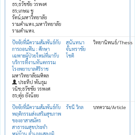
ธร;ธวัชชัย วรพงศ
ธร;เกษม ชู
รัตน์;มหาวิทยาลัย
รามคำแหง.;มหาวิทยาลัย
รามคำแหง.
ปัจจัยที่มีความสัมพันธ์กับ
สุนันทนา
วิทยานิพนธ์/Thesis
การถอนฟัน : ศึกษา
จันทราชัย
เฉพาะผู้ป่วยใหม่ที่มารับ
โชติ
บริการที่งานทันตกรรม
โรงพยาบาลศิริราช
มหาวิทยาลัยมหิดล
ประทีป พันธุม
วนิช;ธวัชชัย วรพงศ
ธร;ตุ๋ย ยังน้อย
ปัจจัยที่มีความสัมพันธ์กับ
รัชนี วิกล
บทความ/Article
พฤติกรรมส่งเสริมสุขภาพ
ของอาสาสมัคร
สาธารณสุขประจำ
หมู่บ้าน อำเภอเสลภูมิ