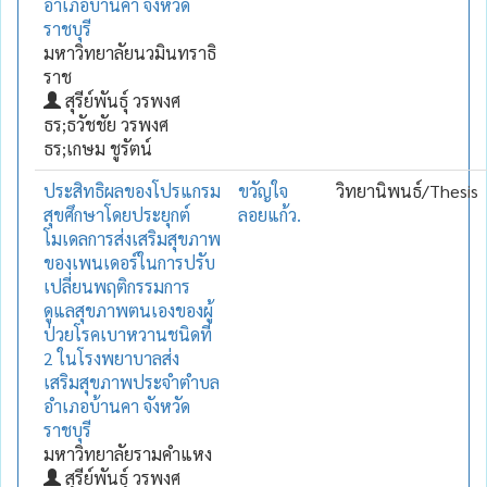
อำเภอบ้านคา จังหวัด
ราชบุรี
มหาวิทยาลัยนวมินทราธิ
ราช
สุรีย์พันธุ์ วรพงศ
ธร;ธวัชชัย วรพงศ
ธร;เกษม ชูรัตน์
ประสิทธิผลของโปรแกรม
ขวัญใจ
วิทยานิพนธ์/Thesis
สุขศึกษาโดยประยุกต์
ลอยแก้ว.
โมเดลการส่งเสริมสุขภาพ
ของเพนเดอร์ในการปรับ
เปลี่ยนพฤติกรรมการ
ดูแลสุขภาพตนเองของผู้
ป่วยโรคเบาหวานชนิดที่
2 ในโรงพยาบาลส่ง
เสริมสุขภาพประจำตำบล
อำเภอบ้านคา จังหวัด
ราชบุรี
มหาวิทยาลัยรามคำแหง
สุรีย์พันธุ์ วรพงศ