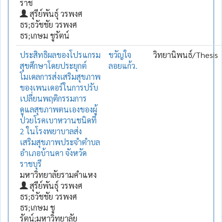
ราช
สุรีย์พันธุ์ วรพงศ
ธร;ธวัชชัย วรพงศ
ธร;เกษม ชูรัตน์
ประสิทธิผลของโปรแกรม
ขวัญใจ
วิทยานิพนธ์/Thesis
สุขศึกษาโดยประยุกต์
ลอยแก้ว.
โมเดลการส่งเสริมสุขภาพ
ของเพนเดอร์ในการปรับ
เปลี่ยนพฤติกรรมการ
ดูแลสุขภาพตนเองของผู้
ป่วยโรคเบาหวานชนิดที่
2 ในโรงพยาบาลส่ง
เสริมสุขภาพประจำตำบล
อำเภอบ้านคา จังหวัด
ราชบุรี
มหาวิทยาลัยรามคำแหง
สุรีย์พันธุ์ วรพงศ
ธร;ธวัชชัย วรพงศ
ธร;เกษม ชู
รัตน์;มหาวิทยาลัย