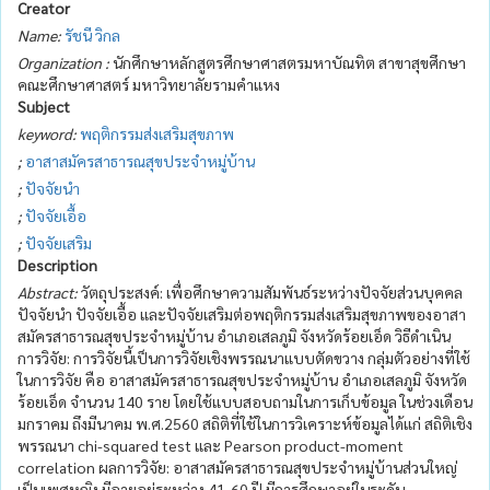
Creator
Name:
รัชนี วิกล
Organization :
นักศึกษาหลักสูตรศึกษาศาสตรมหาบัณทิต สาขาสุขศึกษา
คณะศึกษาศาสตร์ มหาวิทยาลัยรามคำแหง
Subject
keyword:
พฤติกรรมส่งเสริมสุขภาพ
;
อาสาสมัครสาธารณสุขประจำหมู่บ้าน
;
ปัจจัยนำ
;
ปัจจัยเอื้อ
;
ปัจจัยเสริม
Description
Abstract:
วัตถุประสงค์: เพื่อศึกษาความสัมพันธ์ระหว่างปัจจัยส่วนบุคคล
ปัจจัยนำ ปัจจัยเอื้อ และปัจจัยเสริมต่อพฤติกรรมส่งเสริมสุขภาพของอาสา
สมัครสาธารณสุขประจำหมู่บ้าน อำเภอเสลภูมิ จังหวัดร้อยเอ็ด วิธีดำเนิน
การวิจัย: การวิจัยนี้เป็นการวิจัยเชิงพรรณนาแบบตัดขวาง กลุ่มตัวอย่างที่ใช้
ในการวิจัย คือ อาสาสมัครสาธารณสุขประจำหมู่บ้าน อำเภอเสลภูมิ จังหวัด
ร้อยเอ็ด จำนวน 140 ราย โดยใช้แบบสอบถามในการเก็บข้อมูล ในช่วงเดือน
มกราคม ถึงมีนาคม พ.ศ.2560 สถิติที่ใช้ในการวิเคราะห์ข้อมูลได้แก่ สถิติเชิง
พรรณนา chi-squared test และ Pearson product-moment
correlation ผลการวิจัย: อาสาสมัครสาธารณสุขประจำหมู่บ้านส่วนใหญ่
เป็นเพศหญิง มีอายุอยู่ระหว่าง 41-60 ปี มีการศึกษาอยู่ในระดับ