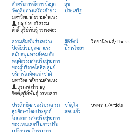
สำหรับการจัดการข้อมูล
สุข
วัตถุดิบทางเครื่องสำอาง
ประเสริฐ
มหาวิทยาลัยรามคำแหง
บุญช่วย ศรีธรรม
ศักดิ์;สุรีย์พันธุ์ วรพงศธร
ความสัมพันธ์ระหว่าง
ฐิติรัตน์
วิทยานิพนธ์/Thesis
ปัจจัยส่วนบุคคล แรง
มังกรไชยา
สนับสนุนทางสังคม กับ
พฤติกรรมส่งเสริมสุขภาพ
ของผู้บริจาคโลหิต ศูนย์
บริการโลหิตแห่งชาติ
มหาวิทยาลัยรามคำแหง
สุรเดช สำราญ
จิตต์;สุรีย์พันธุ์ วรพงศธร
ประสิทธิผลของโปรแกรม
ขวัญใจ
บทความ/Article
สุขศึกษาโดยประยุกต์
ลอยแก้ว
โมเดลการส่งเสริมสุขภาพ
ของเพนเดอร์ในการปรับ
เปลี่ยนพฤติกรรมการ