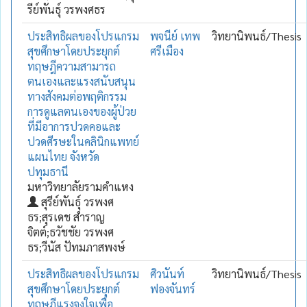
รีย์พันธ์ุ วรพงศธร
ประสิทธิผลของโปรแกรม
พจนีย์ เทพ
วิทยานิพนธ์/Thesis
สุขศึกษาโดยประยุกต์
ศรีเมือง
ทฤษฎีความสามารถ
ตนเองและแรงสนับสนุน
ทางสังคมต่อพฤติกรรม
การดูแลตนเองของผู้ป่วย
ที่มีอาการปวดคอและ
ปวดศีรษะในคลินิกแพทย์
แผนไทย จังหวัด
ปทุมธานี
มหาวิทยาลัยรามคำแหง
สุรีย์พันธ์ุ วรพงศ
ธร;สุรเดช สำราญ
จิตต์;ธวัชชัย วรพงศ
ธร;วีนัส ปัทมภาสพงษ์
ประสิทธิผลของโปรแกรม
ศิวนันท์
วิทยานิพนธ์/Thesis
สุขศึกษาโดยประยุกต์
ฟองจันทร์
ทฤษฎีแรงจูงใจเพื่อ