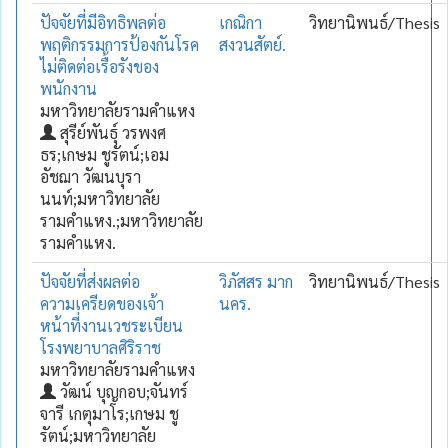
ปัจจัยที่มีอิทธิพลต่อ
เกณิกา
วิทยานิพนธ์/Thesis
พฤติกรรมการป้องกันโรค
สงวนสัตย์.
ไม่ติดต่อเรื้อรังของ
พนักงาน
มหาวิทยาลัยรามคำแหง
สุรีย์พันธุ์ วรพงศ
ธร;เกษม ชูรัตน์;เอม
อัชฌา วัฒนบุรา
นนท์;มหาวิทยาลัย
รามคำแหง.;มหาวิทยาลัย
รามคำแหง.
ปัจจัยที่ส่งผลต่อ
วิภัสสร มาก
วิทยานิพนธ์/Thesis
ความเครียดของเจ้า
นคร.
หน้าที่งานเวชระเบียน
โรงพยาบาลศิริราช
มหาวิทยาลัยรามคำแหง
วัฒน์ บุญกอบ;จันทร์
จารี เกตุมาโร;เกษม ชู
รัตน์;มหาวิทยาลัย