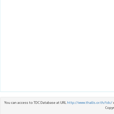
You can access to TDC Database at URL
http://www.thailis.or.th/tdc/
Copyr