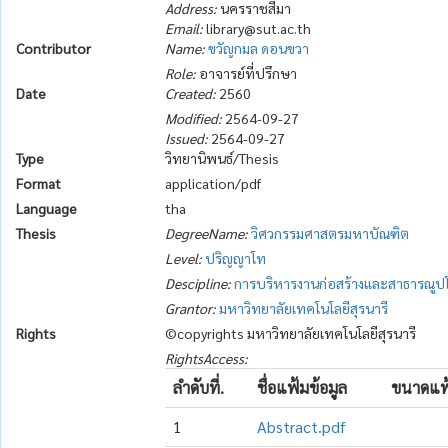
Address:
นครราชสีมา
Email:
library@sut.ac.th
Contributor
Name:
ขวัญกมล ดอนขวา
Role:
อาจารย์ที่ปรึกษา
Date
Created:
2560
Modified:
2564-09-27
Issued:
2564-09-27
Type
วิทยานิพนธ์/Thesis
Format
application/pdf
Language
tha
Thesis
DegreeName:
วิศวกรรมศาสตรมหาบัณฑิต
Level:
ปริญญาโท
Descipline:
การบริหารงานก่อสร้างและสาธารณูป
Grantor:
มหาวิทยาลัยเทคโนโลยีสุรนารี
Rights
©copyrights มหาวิทยาลัยเทคโนโลยีสุรนารี
RightsAccess:
ลำดับที่.
ชื่อแฟ้มข้อมูล
ขนาดแฟ้
1
Abstract.pdf