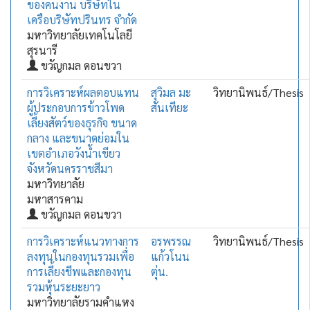
ของคนงาน บริษัทใน
เครือบริษัทปรินทร จำกัด
มหาวิทยาลัยเทคโนโลยี
สุรนารี
ขวัญกมล ดอนขวา
การวิเคราะห์ผลตอบแทน
สุวิมล มะ
วิทยานิพนธ์/Thesis
ผู้ประกอบการข้าวโพด
สันเทียะ
เลี้ยงสัตว์ของธุรกิจ ขนาด
กลาง และขนาดย่อมใน
เขตอำเภอวังน้ำเขียว
จังหวัดนครราชสีมา
มหาวิทยาลัย
มหาสารคาม
ขวัญกมล ดอนขวา
การวิเคราะห์แนวทางการ
อรพรรณ
วิทยานิพนธ์/Thesis
ลงทุนในกองทุนรวมเพื่อ
แก้วโนน
การเลี้ยงชีพและกองทุน
ตุ่น.
รวมหุ้นระยะยาว
มหาวิทยาลัยรามคำแหง