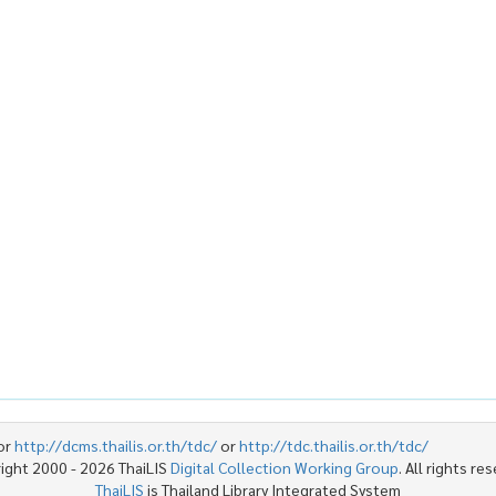
or
http://dcms.thailis.or.th/tdc/
or
http://tdc.thailis.or.th/tdc/
ight 2000 - 2026 ThaiLIS
Digital Collection Working Group
. All rights re
ThaiLIS
is Thailand Library Integrated System