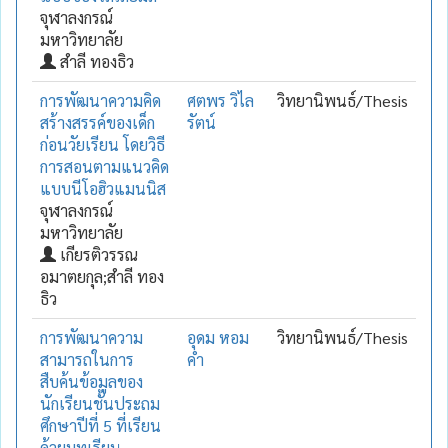
จุฬาลงกรณ์
มหาวิทยาลัย
สำลี ทองธิว
การพัฒนาความคิด
ศตพร วิไล
วิทยานิพนธ์/Thesis
สร้างสรรค์ของเด็ก
รัตน์
ก่อนวัยเรียน โดยวิธี
การสอนตามแนวคิด
แบบนีโอฮิวแมนนิส
จุฬาลงกรณ์
มหาวิทยาลัย
เกียรติวรรณ
อมาตยกุล;สำลี ทอง
ธิว
การพัฒนาความ
อุดม หอม
วิทยานิพนธ์/Thesis
สามารถในการ
คำ
สืบค้นข้อมูลของ
นักเรียนชั้นประถม
ศึกษาปีที่ 5 ที่เรียน
ด้วยบทเรียน