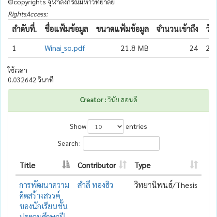
©copyrights จุฬาลงกรณ์มหาวิทยาลัย
RightsAccess:
ลำดับที่.
ชื่อแฟ้มข้อมูล
ขนาดแฟ้มข้อมูล
จำนวนเข้าถึง
วัน
1
Winai_so.pdf
21.8 MB
24
20
ใช้เวลา
0.032642 วินาที
Creator :
วินัย สอนดี
Show
entries
Search:
Title
Contributor
Type
การพัฒนาความ
สำลี ทองธิว
วิทยานิพนธ์/Thesis
คิดสร้างสรรค์
ของนักเรียนชั้น
ประถมศึกษาปี