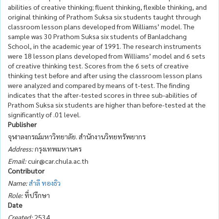
abilities of creative thinking; fluent thinking, flexible thinking, and
original thinking of Prathom Suksa six students taught through
classroom lesson plans developed from Williams’ model. The
sample was 30 Prathom Suksa six students of Banladchang
School, in the academic year of 1991. The research instruments
were 18 lesson plans developed from Williams’ model and 6 sets
of creative thinking test. Scores from the 6 sets of creative
thinking test before and after using the classroom lesson plans
were analyzed and compared by means of t-test. The finding
indicates that the after-tested scores in three sub-abilities of
Prathom Suksa six students are higher than before-tested at the
significantly of .01 level.
Publisher
จุฬาลงกรณ์มหาวิทยาลัย. สำนักงานวิทยทรัพยากร
Address:
กรุงเทพมหานคร
Email:
cuir@car.chula.ac.th
Contributor
Name:
สำลี ทองธิว
Role:
ที่ปรึกษา
Date
Created:
2534