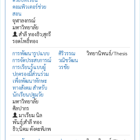
คอมพิวเตอร์ช่วย
สอน
จุฬาลงกรณ์
มหาวิทยาลัย
สำลี ทองธิว;สุกรี
รอดโพธิ์ทอง
การพัฒนารูปแบบ
ศิริวรรณ
วิทยานิพนธ์/Thesis
การจัดประสบการณ์
วณิชวัฒน
การเรียนรู้แบบผู้
วรชัย
ปกครองมีส่วนร่วม
เพื่อพัฒนาทักษะ
ทางสังคม สำหรับ
นักเรียนปฐมวัย
มหาวิทยาลัย
ศิลปากร
มาเรียม นิล
พันธุ์;สำลี ทอง
ธิว;นิคม ตังคะพิภพ