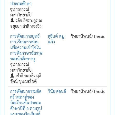
ประถมศึกษา
จุฬาลงกรณ์
มหาวิทยาลัย
วลัย อิศรางกูร ณ
อยุธยา;สำลี ทองธิว
การพัฒนากลยุทธ์
สุจินต์ หนู
วิทยานิพนธ์/Thesis
การเรียนการสอน
แก้ว
เพื่อความเข้าใจใน
การฟังภาษาอังกฤษ
ของนักศึกษาครู
จุฬาลงกรณ์
มหาวิทยาลัย
;สำลี ทองธิว;ฤดี
รัตน์ ชุษณะโชติ
การพัฒนาความคิด
วินัย สอนดี
วิทยานิพนธ์/Thesis
สร้างสรรค์ของ
นักเรียนชั้นประถม
ศึกษาปีที่ 6 ตามรูป
แบบของวิลเลียมส์