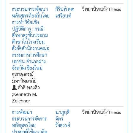
กระบวนการพัฒนา
กิรินท์ สห
วิทยานิพนธ์/Thesis
หลักสูตรท้องถิ่นโดย
เสวียนต์
การทำวิจัยเชิง
ปฏิบัติการ : กรณี
ศึกษาครูชั้นประถม
ศึกษาในโรงเรียน
สังกัดสำนักงานคณะ
กรรมการการศึกษา
เอกชน อำเภอฝาง
จังหวัดเชียงใหม่
จุฬาลงกรณ์
มหาวิทยาลัย
สำลี ทองธิว
;Kenneth M.
Zeichner
การพัฒนา
นาฎฤดี
วิทยานิพนธ์/Thesis
กระบวนการจัดการ
จิตร
หลักสูตรโดย
รังสรรค์
ประยุกต์ใช้แนวคิด