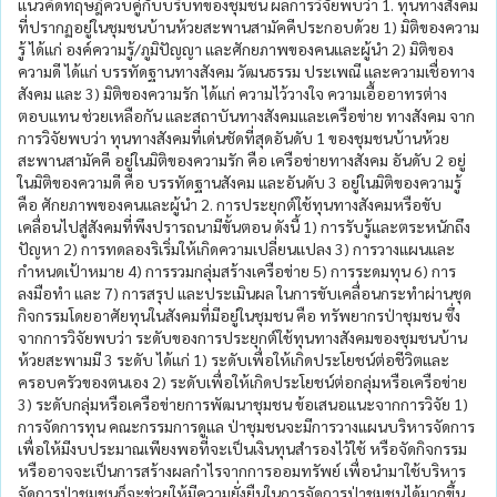
แนวคิดทฤษฎีควบคู่กับบริบทของชุมชน ผลการวิจัยพบว่า 1. ทุนทางสังคม
ที่ปรากฏอยู่ในชุมชนบ้านห้วยสะพานสามัคคีประกอบด้วย 1) มิติของความ
รู้ ได้แก่ องค์ความรู้/ภูมิปัญญา และศักยภาพของคนและผู้นำ 2) มิติของ
ความดี ได้แก่ บรรทัดฐานทางสังคม วัฒนธรรม ประเพณี และความเชื่อทาง
สังคม และ 3) มิติของความรัก ได้แก่ ความไว้วางใจ ความเอื้ออาทรต่าง
ตอบแทน ช่วยเหลือกัน และสถาบันทางสังคมและเครือข่าย ทางสังคม จาก
การวิจัยพบว่า ทุนทางสังคมที่เด่นชัดที่สุดอันดับ 1 ของชุมชนบ้านห้วย
สะพานสามัคคี อยู่ในมิติของความรัก คือ เครือข่ายทางสังคม อันดับ 2 อยู่
ในมิติของความดี คือ บรรทัดฐานสังคม และอันดับ 3 อยู่ในมิติของความรู้
คือ ศักยภาพของคนและผู้นำ 2. การประยุกต์ใช้ทุนทางสังคมหรือขับ
เคลื่อนไปสู่สังคมที่พึงปรารถนามีขั้นตอน ดังนี้ 1) การรับรู้และตระหนักถึง
ปัญหา 2) การทดลองริเริ่มให้เกิดความเปลี่ยนแปลง 3) การวางแผนและ
กำหนดเป้าหมาย 4) การรวมกลุ่มสร้างเครือข่าย 5) การระดมทุน 6) การ
ลงมือทำ และ 7) การสรุป และประเมินผล ในการขับเคลื่อนกระทำผ่านชุด
กิจกรรมโดยอาศัยทุนในสังคมที่มีอยู่ในชุมชน คือ ทรัพยากรป่าชุมชน ซึ่ง
จากการวิจัยพบว่า ระดับของการประยุกต์ใช้ทุนทางสังคมของชุมชนบ้าน
ห้วยสะพามมี 3 ระดับ ได้แก่ 1) ระดับเพื่อให้เกิดประโยชน์ต่อชีวิตและ
ครอบครัวของตนเอง 2) ระดับเพื่อให้เกิดประโยชน์ต่อกลุ่มหรือเครือข่าย
3) ระดับกลุ่มหรือเครือข่ายการพัฒนาชุมชน ข้อเสนอแนะจากการวิจัย 1)
การจัดการทุน คณะกรรมการดูแล ป่าชุมชนจะมีการวางแผนบริหารจัดการ
เพื่อให้มีงบประมาณเพียงพอที่จะเป็นเงินทุนสำรองไว้ใช้ หรือจัดกิจกรรม
หรืออาจจะเป็นการสร้างผลกำไรจากการออมทรัพย์ เพื่อนำมาใช้บริหาร
จัดการป่าชุมชนก็จะช่วยให้มีความยั่งยืนในการจัดการป่าชุมชนได้มากขึ้น