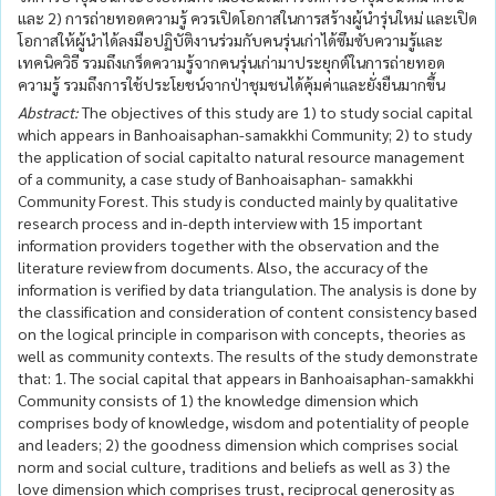
และ 2) การถ่ายทอดความรู้ ควรเปิดโอกาสในการสร้างผู้นำรุ่นใหม่ และเปิด
โอกาสให้ผู้นำได้ลงมือปฏิบัติงานร่วมกับคนรุ่นเก่าได้ซึมซับความรู้และ
เทคนิควิธี รวมถึงเกร็ดความรู้จากคนรุ่นเก่ามาประยุกต์ในการถ่ายทอด
ความรู้ รวมถึงการใช้ประโยชน์จากป่าชุมชนได้คุ้มค่าและยั่งยืนมากขึ้น
Abstract:
The objectives of this study are 1) to study social capital
which appears in Banhoaisaphan-samakkhi Community; 2) to study
the application of social capitalto natural resource management
of a community, a case study of Banhoaisaphan- samakkhi
Community Forest. This study is conducted mainly by qualitative
research process and in-depth interview with 15 important
information providers together with the observation and the
literature review from documents. Also, the accuracy of the
information is verified by data triangulation. The analysis is done by
the classification and consideration of content consistency based
on the logical principle in comparison with concepts, theories as
well as community contexts. The results of the study demonstrate
that: 1. The social capital that appears in Banhoaisaphan-samakkhi
Community consists of 1) the knowledge dimension which
comprises body of knowledge, wisdom and potentiality of people
and leaders; 2) the goodness dimension which comprises social
norm and social culture, traditions and beliefs as well as 3) the
love dimension which comprises trust, reciprocal generosity as