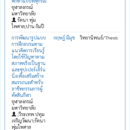
ศึกษาแบบพหุกรณี
จุฬาลงกรณ์
มหาวิทยาลัย
รัตนา พุ่ม
ไพศาล;ปาน กิมปี
การพัฒนารูปแบบ
กฤษฎ์ มีมุข
วิทยานิพนธ์/Thesis
การฝึกอบรมตาม
แนวคิดการเรียนรู้
โดยใช้ปัญหาตาม
สภาพจริงเป็นฐาน
และซุปเปอร์เลิร์น
นิ่งเพื่อเสริมสร้าง
สมรรถนะสำหรับ
อาชีพกรรมการผู้
ตัดสินกีฬา
จุฬาลงกรณ์
มหาวิทยาลัย
;วีระเทพ ปทุม
เจริญวัฒนา;รัตนา
พุ่มไพศาล