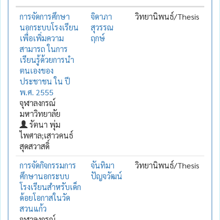
การจัดการศึกษา
จิดาภา
วิทยานิพนธ์/Thesis
นอกระบบโรงเรียน
สุวรรณ
เพื่อเพิ่มความ
ฤกษ์
สามารถ ในการ
เรียนรู้ด้วยการนำ
ตนเองของ
ประชาชน ใน ปี
พ.ศ. 2555
จุฬาลงกรณ์
มหาวิทยาลัย
รัตนา พุ่ม
ไพศาล;เสาวคนธ์
สุดสวาสดิ์
การจัดกิจกรรมการ
จันทิมา
วิทยานิพนธ์/Thesis
ศึกษานอกระบบ
ปัญจวัฒน์
โรงเรียนสำหรับเด็ก
ด้อยโอกาสในวัด
สวนแก้ว
จุฬาลงกรณ์