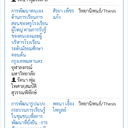
การพัฒนาตนเอง
ศิรยา เพ็ชร
วิทยานิพนธ์/Thesis
ด้านการเรียนการ
แก้ว
สอนของครูโรงเรียน
ผู้ใหญ่ ตามการรับรู้
ของตนเองและผู้
บริหารโรงเรียน
ระดับมัธยมศึกษา
ตอนต้น
กรุงเทพมหานคร
จุฬาลงกรณ์
มหาวิทยาลัย
รัตนา พุ่ม
ไพศาล;สมบัติ
สุวรรณพิทักษ์
การพัฒนารูปแบบ
พจนา เอื้อง
วิทยานิพนธ์/Thesis
กระบวนการเรียนรู้
ไพบูลย์
ในชุมชนเพื่อการ
พัฒนาที่ยั่งยืน : การ