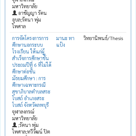
มหาวิทยาลัย
อาชัญญา รัตน
อุบล;รัตนา พุ่ม
ไพศาล
การจัดโครงการการ
มานะ ทา
วิทยานิพนธ์/Thesis
ศึกษานอกระบบ
แป้ง
โรงเรียน ให้แก่ผู้
สำเร็จการศึกษาชั้น
ประถมปีที่ 6 ที่ไม่ได้
ศึกษาต่อชั้น
มัธยมศึกษา : การ
ศึกษาเฉพาะกรณี
สุขาภิบาลตำบลสระ
โบสถ์ อำเภอสระ
โบสถ์ จังหวัดลพบุรี
จุฬาลงกรณ์
มหาวิทยาลัย
;รัตนา พุ่ม
ไพศาล;ทวีวัฒน์ ปิต