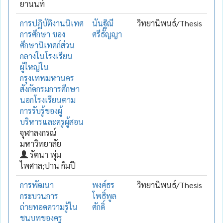
ยานนท์
การปฏิบัติงานนิเทศ
นันฐิณี
วิทยานิพนธ์/Thesis
การศึกษา ของ
ศรีธัญญา
ศึกษานิเทศก์ส่วน
กลางในโรงเรียน
ผู้ใหญ่ใน
กรุงเทพมหานคร
สังกัดกรมการศึกษา
นอกโรงเรียนตาม
การรับรู้ของผู้
บริหารและครูผู้สอน
จุฬาลงกรณ์
มหาวิทยาลัย
รัตนา พุ่ม
ไพศาล;ปาน กิมปี
การพัฒนา
พงศ์ธร
วิทยานิพนธ์/Thesis
กระบวนการ
โพธิ์พูล
ถ่ายทอดความรู้ใน
ศักดิ์
ชนบทของครู