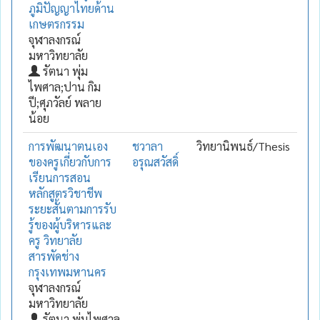
ภูมิปัญญาไทยด้าน
เกษตรกรรม
จุฬาลงกรณ์
มหาวิทยาลัย
รัตนา พุ่ม
ไพศาล;ปาน กิม
ปี;ศุภวัลย์ พลาย
น้อย
การพัฒนาตนเอง
ชวาลา
วิทยานิพนธ์/Thesis
ของครูเกี่ยวกับการ
อรุณสวัสดิ์
เรียนการสอน
หลักสูตรวิชาชีพ
ระยะสั้นตามการรับ
รู้ของผู้บริหารและ
ครู วิทยาลัย
สารพัดช่าง
กรุงเทพมหานคร
จุฬาลงกรณ์
มหาวิทยาลัย
รัตนา พุ่มไพศาล