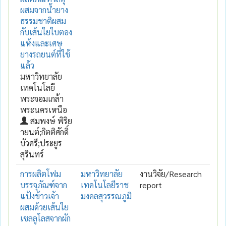
ผสมจากน้ำยาง
ธรรมชาติผสม
กับเส้นใยใบตอง
แห้งและเศษ
ยางรถยนต์ที่ใช้
แล้ว
มหาวิทยาลัย
เทคโนโลยี
พระจอมเกล้า
พระนครเหนือ
สมพงษ์ พิริย
ายนต์;กิตติศักดิ์
บัวศรี;ประยูร
สุรินทร์
การผลิตโฟม
มหาวิทยาลัย
งานวิจัย/Research
บรรจุภัณฑ์จาก
เทคโนโลยีราช
report
แป้งข้าวเจ้า
มงคลสุวรรณภูมิ
ผสมด้วยเส้นใย
เซลลูโลสจากผัก