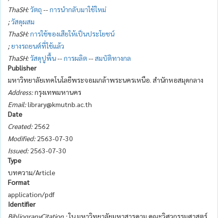
ThaSH:
วัตถุ
--
การนำกลับมาใช้ใหม่
;
วัสดุผสม
ThaSH:
การใช้ของเสียให้เป็นประโยชน์
;
ยางรถยนต์ที่ใช้แล้ว
ThaSH:
วัสดุปูพื้น
--
การผลิต
--
สมบัติทางกล
Publisher
มหาวิทยาลัยเทคโนโลยีพระจอมเกล้าพระนครเหนือ. สำนักหอสมุดกลาง
Address:
กรุงเทพมหานคร
Email:
library@kmutnb.ac.th
Date
Created:
2562
Modified:
2563-07-30
Issued:
2563-07-30
Type
บทความ/Article
Format
application/pdf
Identifier
BibliograpyCitation :
ใน มหาวิทยาลัยมหาสารคาม คณะวิศวกรรมศาสตร์