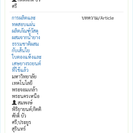
ศรี
การผลิตและ
บทความ/Article
ทดสอบแผ่น
ผลิตภัณฑ์วัสดุ
ผสมจากน้ำยาง
ธรรมชาติผสม
กับเส้นใย
ใบตองแห้งและ
เศษยางรถยนต์
ที่ใช้แล้ว
มหาวิทยาลัย
เทคโนโลยี
พระจอมเกล้า
พระนครเหนือ
สมพงษ์
พิริยายนต์;กิตติ
ศักดิ์ บัว
ศรี;ประยูร
สุรินทร์