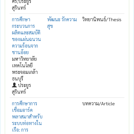
ศรี;ประยูร
สุรินทร์
การศึกษา
พัฒนะ รักความ
วิทยานิพนธ์/Thesis
กระบวนการ
สุข
ผลิตและสมบัติ
ของแผ่นฉนวน
ความร้อนจาก
ชานอ้อย
มหาวิทยาลัย
เทคโนโลยี
พระจอมเกล้า
ธนบุรี
ประยูร
สุรินทร์
การศึกษาการ
บทความ/Article
เชื่อมอาร์ค
พลาสมาสำหรับ
ระบบท่อทางใน
เรือ: การ