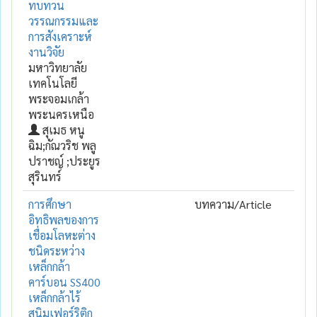
ทบทวน
วรรณกรรมและ
การสังเคราะห์
งานวิจัย
มหาวิทยาลัย
เทคโนโลยี
พระจอมเกล้า
พระนครเหนือ
สุเมธ หนู
ฉิม;กัณวริช พลู
ปราชญ์ ;ประยูร
สุรินทร์
การศึกษา
บทความ/Article
อิทธิพลของการ
เชื่อมโลหะต่าง
ชนิดระหว่าง
เหล็กกล้า
คาร์บอน SS400
เหล็กกล้าไร้
สนิมเฟอร์ริติก