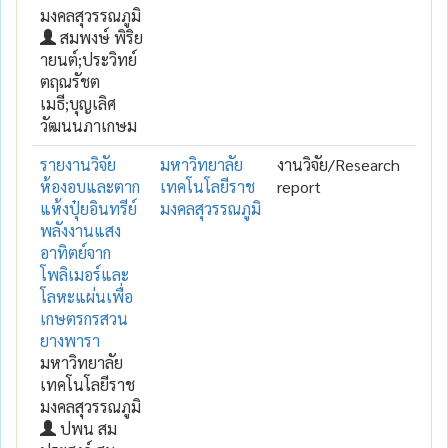
มงคลสุวรรณภูมิ
สมพงษ์ พิริย
ายนต์;ประวิทย์
ตฤณรัชต
เมธี;บุญเลิศ
วัฒนนภาเกษม
รายงานวิจัย
มหาวิทยาลัย
งานวิจัย/Research
ห้องอบและตาก
เทคโนโลยีราช
report
แห้งปุ๋ยอินทรีย์
มงคลสุวรรณภูมิ
พลังงานแสง
อาทิตย์จาก
โพลิเมอร์และ
โลหะแผ่นเพื่อ
เกษตรกรสวน
ยางพารา
มหาวิทยาลัย
เทคโนโลยีราช
มงคลสุวรรณภูมิ
ปพน สม