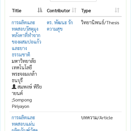
Title
Contributor
Type
การผลิตและ
ดร. พัฒนะ รัก
วิทยานิพนธ์/Thesis
ทดสอบวัสดุมุง
ความสุข
หลังคาที่ทำจาก
ของผสมปอแก้ว
และยาง
ธรรมชาติ
มหาวิทยาลัย
เทคโนโลยี
พระจอมเกล้า
ธนบุรี
สมพงษ์ พิริย
ายนต์
;Sompong
Piriyayon
การผลิตและ
บทความ/Article
ทดสอบแผ่น
ผลิตภัณฑ์วัสดุ