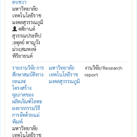
ตบชวา
มหาวิทยาลัย
เทคโนโลยีราช
มงคลสุวรรณภูมิ
ศศิกานต์
สุวรรณประทีป
;อดุลย์ หาญวัง
ม่วง;สมพงษ์
พิริยายนต์
รายงานวิจัย การ
มหาวิทยาลัย
งานวิจัย/Research
ศึกษาสมบัติทาง
เทคโนโลยีราช
report
กลและ
มงคลสุวรรณภูมิ
โครงสร้าง
จุลภาคของ
ผลิตภัณฑ์โลหะ
ผงจากกรรมวิธี
การอัดด้วยแม่
พิมพ์
มหาวิทยาลัย
เทคโนโลยีราช