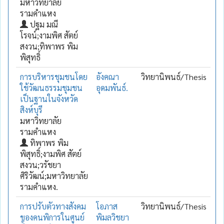
มหาวิทยาลัย
รามคำแหง
ปฐม มณี
โรจน์;งามพิศ สัตย์
สงวน;ทิพาพร พิม
พิสุทธิ์
การบริหารชุมชนโดย
อังคณา
วิทยานิพนธ์/Thesis
ใช้วัฒนธรรมชุมชน
อุดมพันธ์.
เป็นฐานในจังหวัด
สิงห์บุรี
มหาวิทยาลัย
รามคำแหง
ทิพาพร พิม
พิสุทธิ์;งามพิศ สัตย์
สงวน;วรัชยา
ศิริวัฒน์;มหาวิทยาลัย
รามคำแหง.
การปรับตัวทางสังคม
โอภาส
วิทยานิพนธ์/Thesis
ของคนพิการในศูนย์
พิมลวิชยา