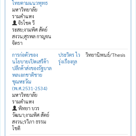
ไทยตามแนวพุทธ
มหาวิทยาลัย
รามคำแหง
จิรโชค วี
ระสย;งามพิศ สัตย์
สงวน;สุรพล กาญจน
จิตรา
การก่อตัวของ
ประวิตร ไว
วิทยานิพนธ์/Thesis
นโยบายเปิดเสรีค้า
รุ่งเรืองกุล
ปลีกค้าส่งของรัฐบาล
พลเอกชาติชาย
ชุณหะวัณ
(พ.ศ.2531-2534)
มหาวิทยาลัย
รามคำแหง
พิทยา บวร
วัฒนา;งามพิศ สัตย์
สงวน;รวิภา ธรรม
โชติ