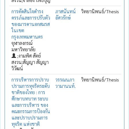
สงวน;จำลอง โพธิ์บุญ
การตัดสินใจดำรง
ภาสนันทน์
วิทยานิพนธ์/Thesis
ครรภ์และการปรับตัว
อัศวรักษ์
ของมารดานอกสมรส
ในเขต
กรุงเทพมหานคร
จุฬาลงกรณ์
มหาวิทยาลัย
;งามพิศ สัตย์
สงวน;สัญญา สัญญา
วิวัฒน์
การบริหารการปราบ
วรรณนภา
วิทยานิพนธ์/Thesis
ปรามการทุจริตระดับ
วามานนท์.
ชาติของไทย : การ
ศึกษาบทบาท ระบบ
และการบริหาร ของ
คณะกรรมการป้องกัน
และปราบปรามการ
ทุจริต แห่งชาติ