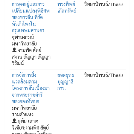
การคงอยู่และการ
พวงทิพย์
วิทยานิพนธ์/Thesis
เปลี่ยนแปลงพิธีศพ
เกิดทรัพย์
ของชาวจีน ที่วัด
หัวลำโพงใน
กรุงเทพมหานคร
จุฬาลงกรณ์
มหาวิทยาลัย
งามพิศ สัตย์
สงวน;สัญญา สัญญา
วิวัฒน์
การจัดการสิ่ง
ยอดยุทธ
วิทยานิพนธ์/Thesis
แวดล้อมตาม
บุญญาธิ
โครงการอันเนื่องมา
การ.
จากพระราชดำริ
ของกองทัพบก
มหาวิทยาลัย
รามคำแหง
อุทัย เลาห
วิเชียร;งามพิศ สัตย์