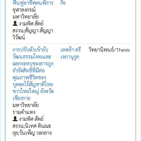
ฟื้นฟูอาชีพคนพิการ
กิจ
จุฬาลงกรณ์
มหาวิทยาลัย
งามพิศ สัตย์
สงวน;สัญญา สัญญา
วิวัฒน์
การปรับตัวเข้ากับ
เลหล้า ตรี
วิทยานิพนธ์/Thesis
วัฒนธรรมไทยและ
เอกานุกูล
ผลกระทบของการถูก
จำกัดสิทธิ์ที่มีต่อ
คุณภาพชีวิตของ
บุคคลไร้สัญชาติไทย
ชาวไทยใหญ่ จังหวัด
เชียงราย
มหาวิทยาลัย
รามคำแหง
งามพิศ สัตย์
สงวน;นิเทศ ตินณะ
กุล;วันเพ็ญ วอกลาง