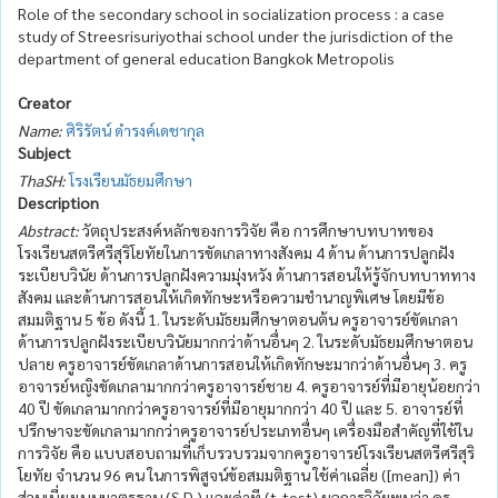
Role of the secondary school in socialization process : a case
study of Streesrisuriyothai school under the jurisdiction of the
department of general education Bangkok Metropolis
Creator
Name:
ศิริรัตน์ ดำรงค์เดชากุล
Subject
ThaSH:
โรงเรียนมัธยมศึกษา
Description
Abstract:
วัตถุประสงค์หลักของการวิจัย คือ การศึกษาบทบาทของ
โรงเรียนสตรีศรีสุริโยทัยในการขัดเกลาทางสังคม 4 ด้าน ด้านการปลูกฝัง
ระเบียบวินัย ด้านการปลูกฝังความมุ่งหวัง ด้านการสอนให้รู้จักบทบาททาง
สังคม และด้านการสอนให้เกิดทักษะหรือความชำนาญพิเศษ โดยมีข้อ
สมมติฐาน 5 ข้อ ดังนี้ 1. ในระดับมัธยมศึกษาตอนต้น ครูอาจารย์ขัดเกลา
ด้านการปลูกฝังระเบียบวินัยมากกว่าด้านอื่นๆ 2. ในระดับมัธยมศึกษาตอน
ปลาย ครูอาจารย์ขัดเกลาด้านการสอนให้เกิดทักษะมากว่าด้านอื่นๆ 3. ครู
อาจารย์หญิงขัดเกลามากกว่าครูอาจารย์ชาย 4. ครูอาจารย์ที่มีอายุน้อยกว่า
40 ปี ขัดเกลามากกว่าครูอาจารย์ที่มีอายุมากกว่า 40 ปี และ 5. อาจารย์ที่
ปรึกษาจะขัดเกลามากกว่าครูอาจารย์ประเภทอื่นๆ เครื่องมือสำคัญที่ใช้ใน
การวิจัย คือ แบบสอบถามที่เก็บรวบรวมจากครูอาจารย์โรงเรียนสตรีศรีสุริ
โยทัย จำนวน 96 คน ในการพิสูจน์ข้อสมมติฐาน ใช้ค่าเฉลี่ย ([mean]) ค่า
ส่วนเบี่ยงเบนมาตรฐาน (S.D.) และค่าที (t-test) ผลการวิจัยพบว่า ครู