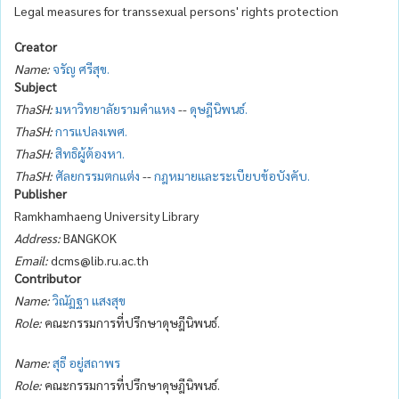
Legal measures for transsexual persons' rights protection
Creator
Name:
จรัญ ศรีสุข.
Subject
ThaSH:
มหาวิทยาลัยรามคำแหง
--
ดุษฎีนิพนธ์.
ThaSH:
การแปลงเพศ.
ThaSH:
สิทธิผู้ต้องหา.
ThaSH:
ศัลยกรรมตกแต่ง
--
กฎหมายและระเบียบข้อบังคับ.
Publisher
Ramkhamhaeng University Library
Address:
BANGKOK
Email:
dcms@lib.ru.ac.th
Contributor
Name:
วิณัฏฐา แสงสุข
Role:
คณะกรรมการที่ปรึกษาดุษฎีนิพนธ์.
Name:
สุธี อยู่สถาพร
Role:
คณะกรรมการที่ปรึกษาดุษฎีนิพนธ์.