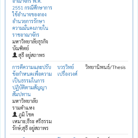
อาณาจักร พ.ศ.
2551 กรณีศึกษาการ
ใช้อำนาจของกอง
อำนวยการรักษา
ความมั่นคงภายใน
ราชอาณาจักร
มหาวิทยาลัยธุรกิจ
บัณฑิตย์
สุธี อยู่สถาพร
การตีความและปรับ
บวรวิทย์
วิทยานิพนธ์/Thesis
ข้อกำหนดเพื่อความ
เปรื่องวงศ์
เป็นธรรมในการ
ปฏิบัติตามสัญญา
สัมปทาน
มหาวิทยาลัย
รามคำแหง
ภูมิ โชค
เหมาะ;ธีระ ศรีธรรม
รักษ์;สุธี อยู่สถาพร