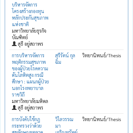
บริหารจัดการ
โครงสร้างกองทุน
หลักประกันสุขภาพ
แห่งชาติ
มหาวิทยาลัยธุรกิจ
บัณฑิตย์
สุธี อยู่สถาพร
การบริหารจัดการ
สุรีรัตน์ กุล
วิทยานิพนธ์/Thesis
พฤติกรรมสุขภาพ
ฉิม
ของผู้ป่วยโรคความ
ดันโลหิตสูง กรณี
ศึกษา : แผนกผู้ป่วย
นอกโรงพยาบาล
ราชวิถี
มหาวิทยาลัยมหิดล
สุธี อยู่สถาพร
การบังคับใช้กฎ
วิไลวรรณ
วิทยานิพนธ์/Thesis
กระทรวงว่าด้วย
มา
สุขลักษณะตลาด
เจริญทรัพย์