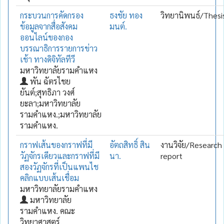
กระบวนการคัดกรอง
ธงชัย ทอง
วิทยานิพนธ์/Thesi
ข้อมูลจากสื่อสังคม
มนต์.
ออนไลน์ของกอง
บรรณาธิการรายการข่าว
เช้า ทางดิจิทัลทีวี
มหาวิทยาลัยรามคำแหง
พัน ฉัตรไชย
ยันต์;สุทธิภา วงศ์
ยะลา;มหาวิทยาลัย
รามคำแหง.;มหาวิทยาลัย
รามคำแหง.
กราฟเส้นของกราฟที่มี
อัตถสิทธิ์ สิน
งานวิจัย/Research
วัฏจักรเดียวและกราฟที่มี
นา.
report
สองวัฏจักรที่เป็นแพนไช
คลิกแบบเส้นเชื่อม
มหาวิทยาลัยรามคำแหง
มหาวิทยาลัย
รามคำแหง. คณะ
วิทยาศาสตร์.