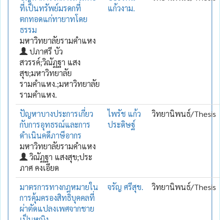
ที่เป็นทรัพย์มรดกที่
แก้วงาม.
ตกทอดแก่ทายาทโดย
ธรรม
มหาวิทยาลัยรามคำแหง
ปภาศรี บัว
สวรรค์;วิณัฏฐา แสง
สุข;มหาวิทยาลัย
รามคำแหง.;มหาวิทยาลัย
รามคำแหง.
ปัญหาบางประการเกี่ยว
ไพรัช แก้ว
วิทยานิพนธ์/Thesis
กับการอุทธรณ์และการ
ประดิษฐ์
ดำเนินคดีภาษีอากร
มหาวิทยาลัยรามคำแหง
วิณัฏฐา แสงสุข;ประ
ภาศ คงเอียด
มาตรการทางกฎหมายใน
จรัญ ศรีสุข.
วิทยานิพนธ์/Thesis
การคุ้มครองสิทธิบุคคลที่
ผ่าตัดแปลงเพศจากชาย
เป็นหญิง