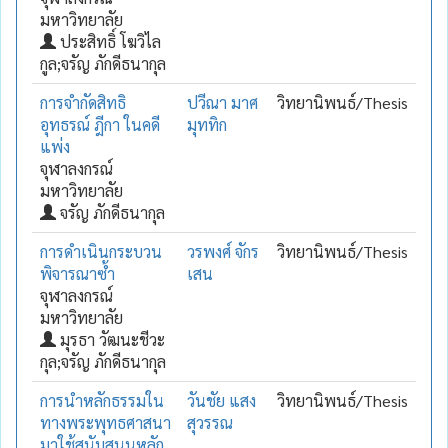
มหาวิทยาลัย
ประสิทธิ์ โฆวิไล
กูล;จรัญ ภักดีธนากุล
การจำกัดสิทธิ
ปวีณา มาศ
วิทยานิพนธ์/Thesis
อุทธรณ์ ฎีกา ในคดี
มุททิก
แพ่ง
จุฬาลงกรณ์
มหาวิทยาลัย
จรัญ ภักดีธนากุล
การดำเนินกระบวน
วรพงศ์ จักร
วิทยานิพนธ์/Thesis
พิจารณาซ้ำ
เสน
จุฬาลงกรณ์
มหาวิทยาลัย
มุรธา วัฒนะชีวะ
กุล;จรัญ ภักดีธนากุล
การนำหลักธรรมใน
วันชัย แสง
วิทยานิพนธ์/Thesis
ทางพระพุทธศาสนา
สุวรรณ
มาใช้สนับสนุนหลัก