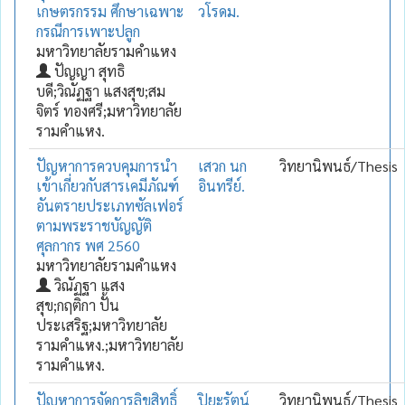
เกษตรกรรม ศึกษาเฉพาะ
วโรดม.
กรณีการเพาะปลูก
มหาวิทยาลัยรามคำแหง
ปัญญา สุทธิ
บดี;วิณัฏฐา แสงสุข;สม
จิตร์ ทองศรี;มหาวิทยาลัย
รามคำแหง.
ปัญหาการควบคุมการนำ
เสวก นก
วิทยานิพนธ์/Thesis
เข้าเกี่ยวกับสารเคมีภัณฑ์
อินทรีย์.
อันตรายประเภทซัลเฟอร์
ตามพระราชบัญญัติ
ศุลกากร พศ 2560
มหาวิทยาลัยรามคำแหง
วิณัฏฐา แสง
สุข;กฤติกา ปั้น
ประเสริฐ;มหาวิทยาลัย
รามคำแหง.;มหาวิทยาลัย
รามคำแหง.
ปัญหาการจัดการลิขสิทธิ์
ปิยะรัตน์
วิทยานิพนธ์/Thesis