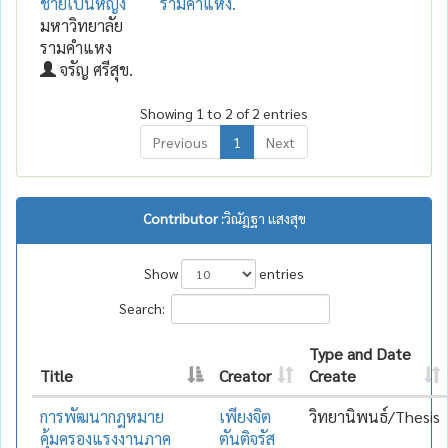
ชายเป็นหญิง
รามคำแหง.
มหาวิทยาลัย
รามคำแหง
จรัญ ศรีสุข.
Showing 1 to 2 of 2 entries
Previous
1
Next
Contributor :
วิณัฏฐา แสงสุข
Show
entries
Search:
Type and Date
Title
Creator
Create
การพัฒนากฎหมาย
เพียงจิต
วิทยานิพนธ์/Thesis
คุ้มครองแรงงานภาค
ตันติจรัส