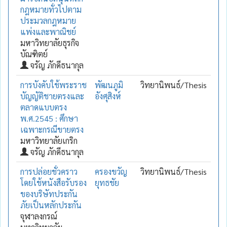
กฎหมายทั่วไปตาม
ประมวลกฎหมาย
แพ่งและพาณิชย์
มหาวิทยาลัยธุรกิจ
บัณฑิตย์
จรัญ ภักดีธนากุล
การบังคับใช้พระราช
พัฒนภูมิ
วิทยานิพนธ์/Thesis
บัญญัติชายตรงและ
อังศุสิงห์
ตลาดแบบตรง
พ.ศ.2545 : ศึกษา
เฉพาะกรณีขายตรง
มหาวิทยาลัยเกริก
จรัญ ภักดีธนากุล
การปล่อยชั่วคราว
ครองขวัญ
วิทยานิพนธ์/Thesis
โดยใช้หนังสือรับรอง
ยุทธชัย
ของบริษัทประกัน
ภัยเป็นหลักประกัน
จุฬาลงกรณ์