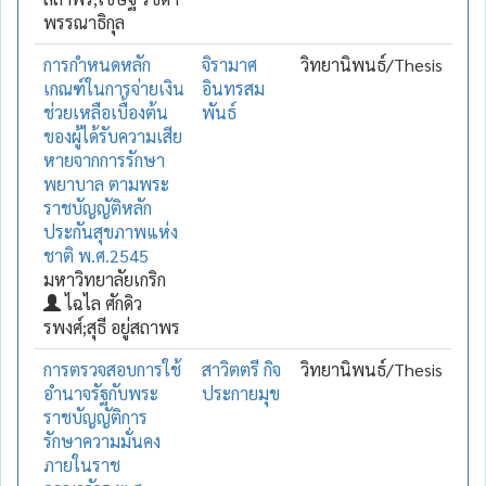
พรรณาธิกุล
การกำหนดหลัก
จิรามาศ
วิทยานิพนธ์/Thesis
เกณฑ์ในการจ่ายเงิน
อินทรสม
ช่วยเหลือเบื้องต้น
พันธ์
ของผู้ได้รับความเสีย
หายจากการรักษา
พยาบาล ตามพระ
ราชบัญญัติหลัก
ประกันสุขภาพแห่ง
ชาติ พ.ศ.2545
มหาวิทยาลัยเกริก
ไฉไล ศักดิว
รพงศ์;สุธี อยู่สถาพร
การตรวจสอบการใช้
สาวิตตรี กิจ
วิทยานิพนธ์/Thesis
อำนาจรัฐกับพระ
ประกายมุข
ราชบัญญัติการ
รักษาความมั่นคง
ภายในราช