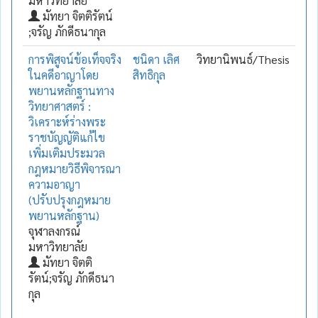
มหาวิทยาลัย
มัทยา จิตติรัตน์
;จรัญ ภักดีธนากุล
การพิสูจน์ข้อเท็จจริง
ชนิดา เลิศ
วิทยานิพนธ์/Thesis
ในคดีอาญาโดย
สิทธิกุล
พยานหลักฐานทาง
วิทยาศาสตร์ :
วิเคราะห์ร่างพระ
ราชบัญญัติแก้ไข
เพิ่มเติมประมวล
กฎหมายวิธีพิจารณา
ความอาญา
(ปรับปรุงกฎหมาย
พยานหลักฐาน)
จุฬาลงกรณ์
มหาวิทยาลัย
มัทยา จิตติ
รัตน์;จรัญ ภักดีธนา
กุล