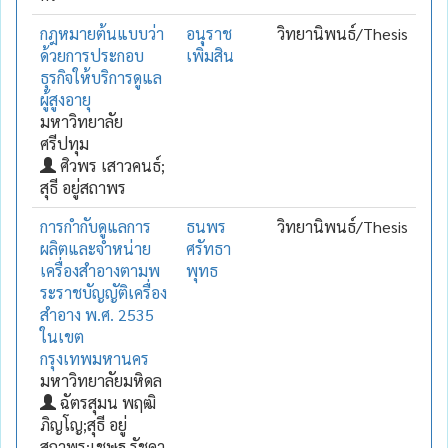
กฎหมายต้นแบบว่า
อนุราช
วิทยานิพนธ์/Thesis
ด้วยการประกอบ
เพิ่มสิน
ธุรกิจให้บริการดูแล
ผู้สูงอายุ
มหาวิทยาลัย
ศรีปทุม
ศิวพร เสาวคนธ์;
สุธี อยู่สถาพร
การกำกับดูแลการ
ธนพร
วิทยานิพนธ์/Thesis
ผลิตและจำหน่าย
ศรัทธา
เครื่องสำอางตามพ
พุทธ
ระราชบัญญัติเครื่อง
สำอาง พ.ศ. 2535
ในเขต
กรุงเทพมหานคร
มหาวิทยาลัยมหิดล
ฉัตรสุมน พฤฒิ
ภิญโญ;สุธี อยู่
สถาพร;เชษฐ รัชดา