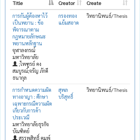
Title
Creator
Create
การกันผู้ต้องหาไว้
กรองทอง
วิทยานิพนธ์/Thesis
เป็นพยาน : ข้อ
แย้มสอาด
พิจารณาตาม
กฎหมายลักษณะ
พยานหลักฐาน
จุฬาลงกรณ์
มหาวิทยาลัย
;ไพฑูรย์ คง
สมบูรณ์;จรัญ ภักดี
ธนากุล
การกำหนดความผิด
สุพล
วิทยานิพนธ์/Thesis
ทางอาญา : ศึกษา
บริสุทธิ์
เฉพาะกรณีความผิด
เกี่ยวกับการค้า
ประเวณี
มหาวิทยาลัยธุรกิจ
บัณฑิตย์
สรรพสิทธิ์ คุมพ์