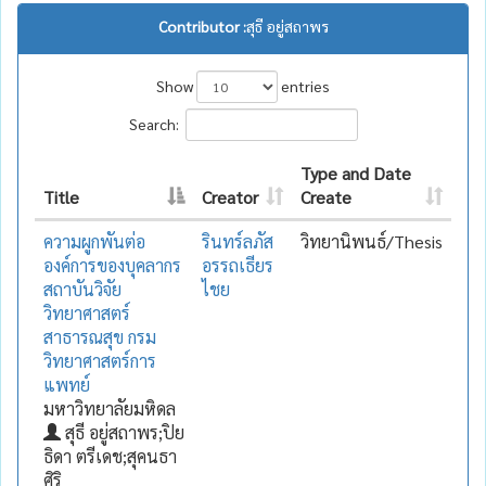
Contributor :
สุธี อยู่สถาพร
Show
entries
Search:
Type and Date
Title
Creator
Create
ความผูกพันต่อ
รินทร์ลภัส
วิทยานิพนธ์/Thesis
องค์การของบุคลากร
อรรถเธียร
สถาบันวิจัย
ไชย
วิทยาศาสตร์
สาธารณสุข กรม
วิทยาศาสตร์การ
แพทย์
มหาวิทยาลัยมหิดล
สุธี อยู่สถาพร;ปิย
ธิดา ตรีเดช;สุคนธา
ศิริ