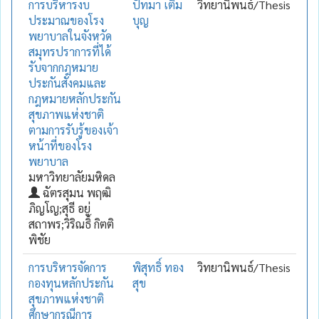
การบริหารงบ
ปัทมา เติม
วิทยานิพนธ์/Thesis
ประมาณของโรง
บุญ
พยาบาลในจังหวัด
สมุทรปราการที่ได้
รับจากกฎหมาย
ประกันสังคมและ
กฎหมายหลักประกัน
สุขภาพแห่งชาติ
ตามการรับรู้ของเจ้า
หน้าที่ของโรง
พยาบาล
มหาวิทยาลัยมหิดล
ฉัตรสุมน พฤฒิ
ภิญโญ;สุธี อยู่
สถาพร;วิริณธิ์ กิตติ
พิชัย
การบริหารจัดการ
พิสุทธิ์ ทอง
วิทยานิพนธ์/Thesis
กองทุนหลักประกัน
สุข
สุขภาพแห่งชาติ
ศึกษากรณีการ