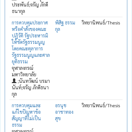
ประพันธ์;จรัญ ภักดี
ธนากุล
การควบคุมประกาศ
พิสิฐ ธรรม
วิทยานิพนธ์/Thesis
หรือคำสั่งของคณะ
กุล
ปฏิวัติ รัฐประหารมิ
ให้ขัดรัฐธรรมนูญ
โดยคณะตุลาการ
รัฐธรรมนูญและศาล
ยุติธรรม
จุฬาลงกรณ์
มหาวิทยาลัย
;นันทวัฒน์ บรมา
นันท์;จรัญ ภักดีธนา
กุล
การควบคุมและ
อรนุช
วิทยานิพนธ์/Thesis
แก้ไขปัญหาข้อ
อาชาทอง
สัญญาที่ไม่เป็น
สุข
ธรรม
จุฬาลงกรณ์