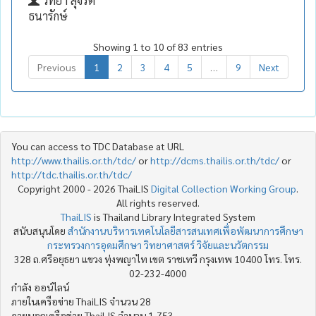
วิทยา สุจริต
ธนารักษ์
Showing 1 to 10 of 83 entries
Previous
1
2
3
4
5
…
9
Next
You can access to TDC Database at URL
http://www.thailis.or.th/tdc/
or
http://dcms.thailis.or.th/tdc/
or
http://tdc.thailis.or.th/tdc/
Copyright 2000 - 2026 ThaiLIS
Digital Collection Working Group
.
All rights reserved.
ThaiLIS
is Thailand Library Integrated System
สนับสนุนโดย
สำนักงานบริหารเทคโนโลยีสารสนเทศเพื่อพัฒนาการศึกษา
กระทรวงการอุดมศึกษา วิทยาศาสตร์ วิจัยและนวัตกรรม
328 ถ.ศรีอยุธยา แขวง ทุ่งพญาไท เขต ราชเทวี กรุงเทพ 10400 โทร. โทร.
02-232-4000
กำลัง ออน์ไลน์
ภายในเครือข่าย ThaiLIS จำนวน 28
ภายนอกเครือข่าย ThaiLIS จำนวน 1,753