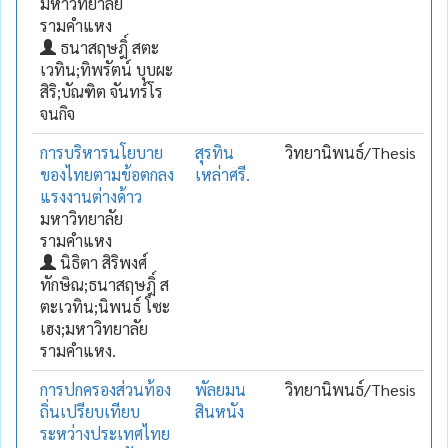
มหาวิทยาลัย
รามคำแหง
ธนาสฤษฎิ์ สตะ
เวทิน;ทิพรัตน์ บุบผะ
สิริ;บัณฑิต จันทร์โร
จนกิจ
การบริหารนโยบาย
สุรทิน
วิทยานิพนธ์/Thesis
ของไทยตามข้อตกลง
เหล่าศรี.
แรงงานต่างด้าว
มหาวิทยาลัย
รามคำแหง
นิธิตา สิริพงศ์
ทักษิณ;ธนาสฤษฎิ์ ส
ตะเวทิน;นิพนธ์ โซะ
เฮง;มหาวิทยาลัย
รามคำแหง.
การปกครองส่วนท้อง
พัลยมน
วิทยานิพนธ์/Thesis
ถิ่นเปรียบเทียบ
สินหนัง
ระหว่างประเทศไทย