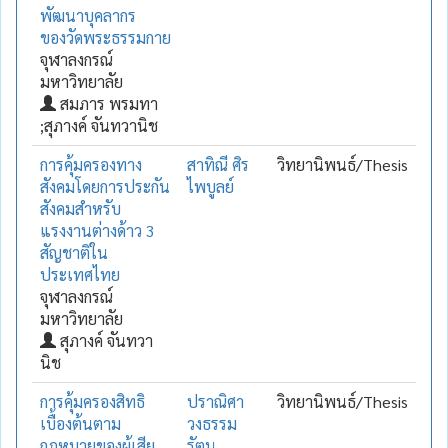
พัฒนาบุคลากร
ของวัดพระธรรมกาย
จุฬาลงกรณ์
มหาวิทยาลัย
สมภาร พรมทา
;สุภางค์ จันทวานิช
การคุ้มครองทาง
สาทิณี ศิร
วิทยานิพนธ์/Thesis
สังคมโดยการประกัน
ไพบูลย์
สังคมสำหรับ
แรงงานต่างด้าว 3
สัญชาติใน
ประเทศไทย
จุฬาลงกรณ์
มหาวิทยาลัย
สุภางค์ จันทวา
นิช
การคุ้มครองสิทธิ
ปราณิศา
วิทยานิพนธ์/Thesis
เบื้องต้นตาม
วงธรรม
กฎหมายของผู้เสีย
รัตน