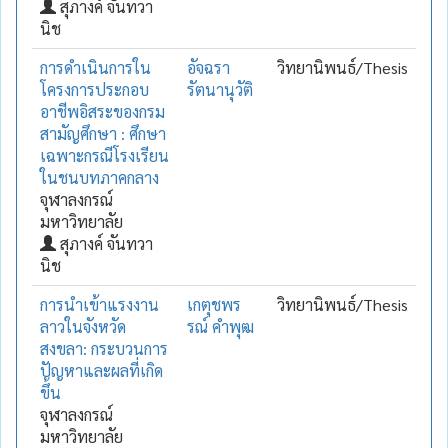
สุภางค์ จันทวา
นิช
การดำเนินการใน
อัจฉรา
วิทยานิพนธ์/Thesis
โครงการประกอบ
รัตนานุวัติ
อาชีพอิสระของกรม
สามัญศึกษา : ศึกษา
เฉพาะกรณีโรงเรียน
ในชนบทภาคกลาง
จุฬาลงกรณ์
มหาวิทยาลัย
สุภางค์ จันทวา
นิช
การนำเข้าแรงงาน
เกตุชพร
วิทยานิพนธ์/Thesis
ลาวในจังหวัด
รณ์ คำพุฒ
สงขลา: กระบวนการ
ปัญหาและผลที่เกิด
ขึ้น
จุฬาลงกรณ์
มหาวิทยาลัย