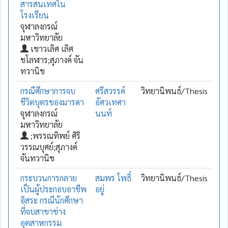
สารสนเทศใน
โรงเรียน
จุฬาลงกรณ์
มหาวิทยาลัย
เชาวเลิศ เลิศ
ชโลฬาร;สุภางค์ จัน
ทวานิช
กรณีศึกษาการจบ
ศรีสวรรค์
วิทยานิพนธ์/Thesis
ชีวิตบุตรของมารดา
อัศวเทศา
จุฬาลงกรณ์
นนท์
มหาวิทยาลัย
;พรรณทิพย์ ศิริ
วรรณบุศย์;สุภางค์
จันทวานิช
กระบวนการกลาย
สมพร โพธิ์
วิทยานิพนธ์/Thesis
เป็นผู้ประกอบอาชีพ
อยู่
อิสระ กรณีนักศึกษา
ที่จบสาขาช่าง
อุตสาหกรรม