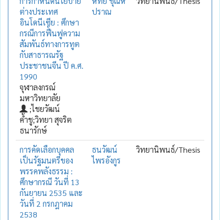
การกำหนดนโยบาย
หทัย ชุณห
วิทยานิพนธ์/Thesis
ต่างประเทศ
ปราณ
อินโดนีเซีย : ศึกษา
กรณีการฟื้นฟูความ
สัมพันธ์ทางการทูต
กับสาธารณรัฐ
ประชาชนจีน ปี ค.ศ.
1990
จุฬาลงกรณ์
มหาวิทยาลัย
;ไชยวัฒน์
ค้ำชู;วิทยา สุจริต
ธนารักษ์
การคัดเลือกบุคคล
ธนวัฒน์
วิทยานิพนธ์/Thesis
เป็นรัฐมนตรีของ
ไพรอังกูร
พรรคพลังธรรม :
ศึกษากรณี วันที่ 13
กันยายน 2535 และ
วันที่ 2 กรกฎาคม
2538