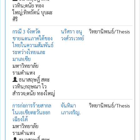
เวทิน;ดนัย ทอง
ใหญ่;ทิพรัตน์ บุบผะ
ศิริ
กรณี 3 จังหวัด
นริศรา อนุ
วิทยานิพนธ์/Thesis
ชายแดนภาคใต้ของ
วงศ์วรเวทย์
ไทยในความสัมพันธ์
ระหว่างไทยและ
มาเลเซีย
มหาวิทยาลัย
รามคำแหง
ธนาสฤษฎิ์ สตะ
เวทิน;กฤษณา ไว
สำรวจ;ดนัย ทองใหญ่
การก่อการร้ายสากล
จันทิมา
วิทยานิพนธ์/Thesis
ในเอเชียตะวันออก
เภาเจริญ.
เฉียงใต้
มหาวิทยาลัย
รามคำแหง
ธนาสฤษฎิ์ สตะ