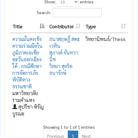
Show
entries
Search:
Title
Contributor
Type
ความมั่นคงเชิง
ธนาสฤษฎิ์ สตะ
วิทยานิพนธ์/Thesis
ความร่วมมือใน
เวทิน
ภูมิภาคเอเชีย
สุภางค์ จันทวา
ตะวันออกเฉียง
นิช
ใต้ : กรณีศึกษา
วิทยา สุจริต
การจัดการภัย
ธนารักษ์
พิบัติทาง
ธรรมชาติ
มหาวิทยาลัย
รามคำแหง
สุปรีชา หิรัญ
บูรณะ
Showing 1 to 1 of 1 entries
Previous
1
Next