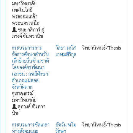
มหาวิทยาลัย
เทคโนโลยี
พระจอมเกล้า
พระนครเหนือ
ชนะ กสิภาร์;สุ
ภางค์ จันทวานิช
กระบวนการการ
วัลยา มนัส
วิทยานิพนธ์/Thesis
จัดการศึกษาสำหรับ
เกษมสิริกุล
เด็กย้ายถิ่นข้ามชาติ
โดยองค์กรพัฒนา
เอกชน : กรณีศึกษา
อำเภอแม่สอด
จังหวัดตาก
จุฬาลงกรณ์
มหาวิทยาลัย
สุภางค์ จันทวา
นิช
กระบวนการขัดเกลา
อัชวัน หงิม
วิทยานิพนธ์/Thesis
ทางสังคมและ
รักษา