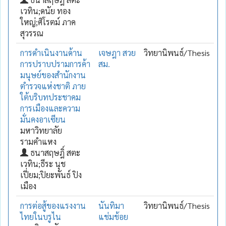
เวทิน;ดนัย ทอง
ใหญ่;ศิโรตม์ ภาค
สุวรรณ
การดำเนินงานด้าน
เจษฎา สวย
วิทยานิพนธ์/Thesis
การปราบปรามการค้า
สม.
มนุษย์ของสำนักงาน
ตำรวจแห่งชาติ ภาย
ใต้บริบทประชาคม
การเมืองและความ
มั่นคงอาเซียน
มหาวิทยาลัย
รามคำแหง
ธนาสฤษฎิ์ สตะ
เวทิน;ธีระ นุช
เปี่ยม;ปิยะพันธ์ ปิง
เมือง
การต่อสู้ของแรงงาน
นันทิมา
วิทยานิพนธ์/Thesis
ไทยในบรูไน
แช่มช้อย