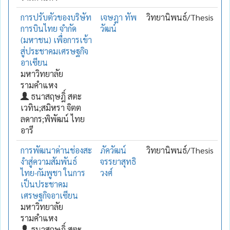
การปรับตัวของบริษัท
เจษฎา ทัพ
วิทยานิพนธ์/Thesis
การบินไทย จำกัด
วัฒน์
(มหาชน) เพื่อการเข้า
สู่ประชาคมเศรษฐกิจ
อาเซียน
มหาวิทยาลัย
รามคำแหง
ธนาสฤษฎิ์ สตะ
เวทิน;สมิหรา จิตต
ลดากร;พิพัฒน์ ไทย
อารี
การพัฒนาด่านช่องสะ
ภัควัฒน์
วิทยานิพนธ์/Thesis
งำสู่ความสัมพันธ์
จรรยาสุทธิ
ไทย-กัมพูชา ในการ
วงศ์
เป็นประชาคม
เศรษฐกิจอาเซียน
มหาวิทยาลัย
รามคำแหง
ธนาสฤษฎิ์ สตะ