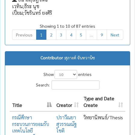
เวทิน;ธีระ นุช
เปี่ยม;วัชรินทร์ ยงศิริ
Showing 1 to 10 of 87 entries
Previous
1
2
3
4
5
…
9
Next
Contributor :
สุภางค์ จันทวานิช
Show
entries
Search:
Type and Date
Title
Creator
Create
กรณีศึกษา
ปราวีณยา
วิทยานิพนธ์/Thesis
กระบวนการยอมรับ
สุวรรณณัฐ
เทคโนโลยี
โชติ