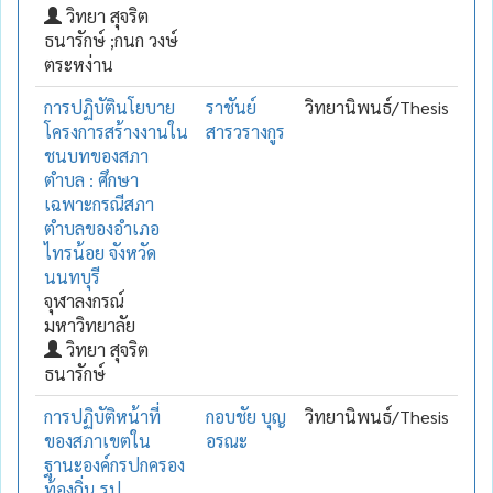
วิทยา สุจริต
ธนารักษ์ ;กนก วงษ์
ตระหง่าน
การปฏิบัตินโยบาย
ราชันย์
วิทยานิพนธ์/Thesis
โครงการสร้างงานใน
สารวรางกูร
ชนบทของสภา
ตำบล : ศึกษา
เฉพาะกรณีสภา
ตำบลของอำเภอ
ไทรน้อย จังหวัด
นนทบุรี
จุฬาลงกรณ์
มหาวิทยาลัย
วิทยา สุจริต
ธนารักษ์
การปฏิบัติหน้าที่
กอบชัย บุญ
วิทยานิพนธ์/Thesis
ของสภาเขตใน
อรณะ
ฐานะองค์กรปกครอง
ท้องถิ่น รูป