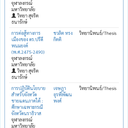
จุฬาลงกรณ์
มหาวิทยาลัย
วิทยา สุจริต
ธนารักษ์
การต่อสู้ทางการ
ชวลิต ทรง
วิทยานิพนธ์/Thesis
เมืองของ ดร.ปรีดี
กิตติ
พนมยงค์
(พ.ศ.2475-2490)
จุฬาลงกรณ์
มหาวิทยาลัย
วิทยา สุจริต
ธนารักษ์
การปฏิบัตินโยบาย
เจษฎา
วิทยานิพนธ์/Thesis
สำหรับจังหวัด
อุรพีพัฒน
ชายแดนภาคใต้ :
พงศ์
ศึกษาเฉพาะกรณี
จังหวัดนราธิวาส
จุฬาลงกรณ์
มหาวิทยาลัย