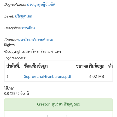
DegreeName:
ปรัชญาดุษฎีบัณฑิต
Level:
ปริญญาเอก
Descipline:
การเมือง
Grantor:
มหาวิทยาลัยรามคำแหง
Rights
©copyrights มหาวิทยาลัยรามคำแหง
RightsAccess:
ลำดับที่.
ชื่อแฟ้มข้อมูล
ขนาดแฟ้มข้อมูล
จำนว
1
SupreechaHiranburana.pdf
4.02 MB
ใช้เวลา
0.042842 วินาที
Creator :
สุปรีชา หิรัญบูรณะ