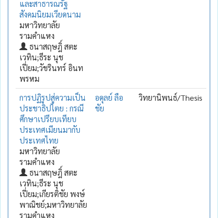
และสาธารณรัฐ
สังคมนิยมเวียดนาม
มหาวิทยาลัย
รามคำแหง
ธนาสฤษฎิ์ สตะ
เวทิน;ธีระ นุช
เปี่ยม;วัชรินทร์ อินท
พรหม
การปฏิรูปสู่ความเป็น
อดุลย์ ลือ
วิทยานิพนธ์/Thesis
ประชาธิปไตย : กรณี
ชัย
ศึกษาเปรียบเทียบ
ประเทศเมียนมากับ
ประเทศไทย
มหาวิทยาลัย
รามคำแหง
ธนาสฤษฎิ์ สตะ
เวทิน;ธีระ นุช
เปี่ยม;เกียรติชัย พงษ์
พาณิชย์;มหาวิทยาลัย
รามคำแหง