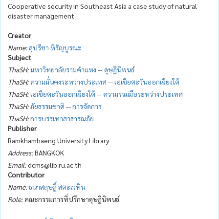
Cooperative security in Southeast Asia a case study of natural
disaster management
Creator
Name:
สุปรีชา หิรัญบูรณะ
Subject
ThaSH:
มหาวิทยาลัยรามคำแหง
--
ดุษฎีนิพนธ์
ThaSH:
ความมั่นคงระหว่างประเทศ
--
เอเชียตะวันออกเฉียงใต้
ThaSH:
เอเชียตะวันออกเฉียงใต้
--
ความร่วมมือระหว่างประเทศ
ThaSH:
ภัยธรรมชาติ
--
การจัดการ
ThaSH:
การบรรเทาสาธารณภัย
Publisher
Ramkhamhaeng University Library
Address:
BANGKOK
Email:
dcms@lib.ru.ac.th
Contributor
Name:
ธนาสฤษฎิ์ สตะเวทิน
Role:
คณะกรรมการที่ปรึกษาดุษฎีนิพนธ์