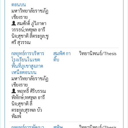
ตอนบน
มหาวิทยาลัยราชภัฏ
เชียงราย
สมศักดิ์ ภู่วิภาดา
วรรธน์;ทศพล อารี
นิจ;สุชาติ ลี้ตระกูล;ชู
ศรี สุวรรณ
กลยุทธ์การบริหาร
สมพิศ กา
วิทยานิพนธ์/Thesis
โรงเรียนในเขต
ติ๊บ
พื้นที่ภูเขาสูงภาค
เหนือตอนบน
มหาวิทยาลัยราชภัฏ
เชียงราย
พฤทธิ์ ศิริบรรณ
พิทักษ์;ทศพล อารี
นิจ;สุชาติ ลี้
ตระกูล;สุรพล บัว
พิมพ์
กลยุทธ์การพัฒนา
สุพิษ
วิทยานิพนธ์/Thesis