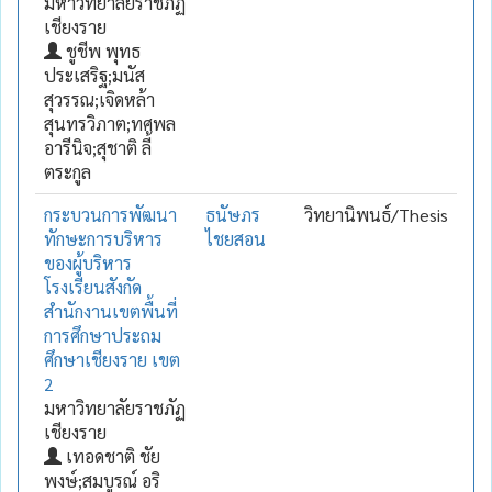
มหาวิทยาลัยราชภัฏ
เชียงราย
ชูชีพ พุทธ
ประเสริฐ;มนัส
สุวรรณ;เจิดหล้า
สุนทรวิภาต;ทศพล
อารีนิจ;สุชาติ ลี้
ตระกูล
กระบวนการพัฒนา
ธนัษภร
วิทยานิพนธ์/Thesis
ทักษะการบริหาร
ไชยสอน
ของผู้บริหาร
โรงเรียนสังกัด
สำนักงานเขตพื้นที่
การศึกษาประถม
ศึกษาเชียงราย เขต
2
มหาวิทยาลัยราชภัฏ
เชียงราย
เทอดชาติ ชัย
พงษ์;สมบูรณ์ อริ