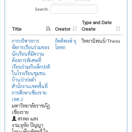
Search:
Type and Date
Title
Creator
Create
การบริหารการ
กิตติพงษ์ จุ
วิทยานิพนธ์/Thesis
จัดการเรียนร่วมของ
โลทก
นักเรียนที่มีความ
ต้องการพิเศษที่
เรียนร่วมกับเด็กปกติ
ในโรงเรียนชุมชน
บ้านป่าก่อดำ
สำนักงานเขตพื้นที่
การศึกษาเชียงราย
เขต 2
มหาวิทยาลัยราชภัฏ
เชียงราย
ศรพล แสง
งาม;อุทัย ปัญญา
โกญ;เพ็ญพิศุทธิ์ ใจ