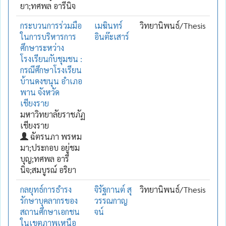
ยา;ทศพล อารีนิจ
กระบวนการร่วมมือ
เมฆินทร์
วิทยานิพนธ์/Thesis
ในการบริหารการ
อินต๊ะเสาร์
ศึกษาระหว่าง
โรงเรียนกับชุมชน :
กรณีศึกษาโรงเรียน
บ้านดงขนุน อำเภอ
พาน จังหวัด
เชียงราย
มหาวิทยาลัยราชภัฏ
เชียงราย
ฉัตรนภา พรหม
มา;ประกอบ อยู่ชม
บุญ;ทศพล อารี
นิจ;สมบูรณ์ อริยา
กลยุทธ์การธำรง
จิรัฐกานต์ สุ
วิทยานิพนธ์/Thesis
รักษาบุคลากรของ
วรรณกาญ
สถานศึกษาเอกชน
จน์
ในเขตภาพเหนือ