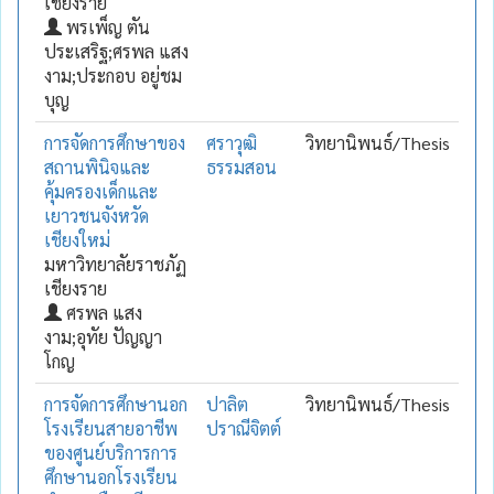
เชียงราย
พรเพ็ญ ตัน
ประเสริฐ;ศรพล แสง
งาม;ประกอบ อยู่ชม
บุญ
การจัดการศึกษาของ
ศราวุฒิ
วิทยานิพนธ์/Thesis
สถานพินิจและ
ธรรมสอน
คุ้มครองเด็กและ
เยาวชนจังหวัด
เชียงใหม่
มหาวิทยาลัยราชภัฏ
เชียงราย
ศรพล แสง
งาม;อุทัย ปัญญา
โกญ
การจัดการศึกษานอก
ปาลิต
วิทยานิพนธ์/Thesis
โรงเรียนสายอาชีพ
ปราณีจิตต์
ของศูนย์บริการการ
ศึกษานอกโรงเรียน