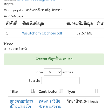
Rights
©copyrights มหาวิทยาลัยราชภัฏเชียงราย
RightsAccess:
ลำดับที่.
ชื่อแฟ้มข้อมูล
ขนาดแฟ้มข้อมูล
จำนวนเ
1
Wisutchom Obchoei.pdf
57.67 MB
ใช้เวลา
0.032218 วินาที
Creator :
วิสุทธิ์โฉม อบเชย
Show
entries
Search:
Title
Contributor
Type
ยุทธศาสตร์การ
ทศพล อารีนิจ
วิทยานิพนธ์/Thesis
สร้างแรงจูงใจ
ศรพล แสงงาม