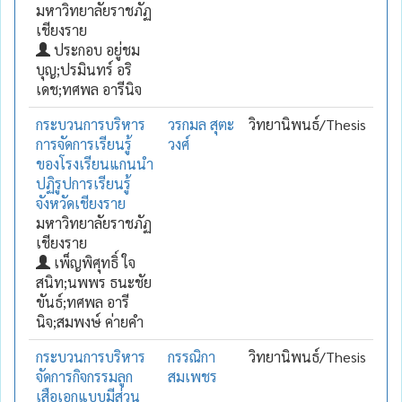
มหาวิทยาลัยราชภัฏ
เชียงราย
ประกอบ อยู่ชม
บุญ;ปรมินทร์ อริ
เดช;ทศพล อารีนิจ
กระบวนการบริหาร
วรกมล สุตะ
วิทยานิพนธ์/Thesis
การจัดการเรียนรู้
วงศ์
ของโรงเรียนแกนนำ
ปฏิรูปการเรียนรู้
จังหวัดเชียงราย
มหาวิทยาลัยราชภัฏ
เชียงราย
เพ็ญพิศุทธิ์ ใจ
สนิท;นพพร ธนะชัย
ขันธ์;ทศพล อารี
นิจ;สมพงษ์ ค่ายคำ
กระบวนการบริหาร
กรรณิกา
วิทยานิพนธ์/Thesis
จัดการกิจกรรมลูก
สมเพชร
เสือเอกแบบมีส่วน