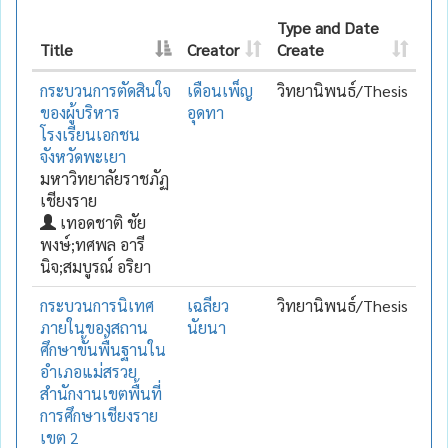
Type and Date
Title
Creator
Create
กระบวนการตัดสินใจ
เดือนเพ็ญ
วิทยานิพนธ์/Thesis
ของผู้บริหาร
อุดทา
โรงเรียนเอกชน
จังหวัดพะเยา
มหาวิทยาลัยราชภัฏ
เชียงราย
เทอดชาติ ชัย
พงษ์;ทศพล อารี
นิจ;สมบูรณ์ อริยา
กระบวนการนิเทศ
เฉลียว
วิทยานิพนธ์/Thesis
ภายในของสถาน
นัยนา
ศึกษาขั้นพื้นฐานใน
อำเภอแม่สรวย
สำนักงานเขตพื้นที่
การศึกษาเชียงราย
เขต 2