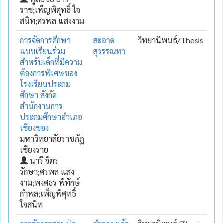
ราช;เพ็ญพิศุทธิ์ ใจ
สนิท;ศรพล แสงงาม
การจัดการศึกษา
สะอาด
วิทยานิพนธ์/Thesis
แบบเรียนร่วม
สุวรรณทา
สำหรับเด็กที่มีความ
ต้องการพิเศษของ
โรงเรียนประถม
ศึกษา สังกัด
สำนักงานการ
ประถมศึกษาอำเภอ
เชียงของ
มหาวิทยาลัยราชภัฏ
เชียงราย
นารี จิตร
รักษา;ศรพล แสง
งาม;พงศธร พิทักษ์
กำพล;เพ็ญพิศุทธิ์
ใจสนิท