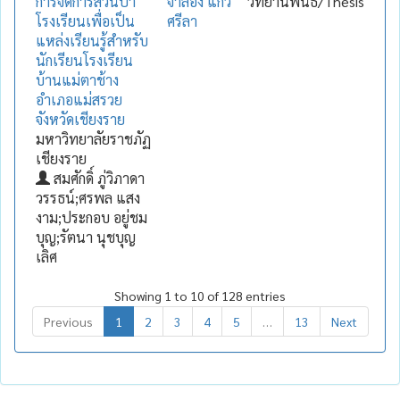
การจัดการสวนป่า
จำลอง แก้ว
วิทยานิพนธ์/Thesis
โรงเรียนเพื่อเป็น
ศรีลา
แหล่งเรียนรู้สำหรับ
นักเรียนโรงเรียน
บ้านแม่ตาช้าง
อำเภอแม่สรวย
จังหวัดเชียงราย
มหาวิทยาลัยราชภัฏ
เชียงราย
สมศักดิ์ ภู่วิภาดา
วรรธน์;ศรพล แสง
งาม;ประกอบ อยู่ชม
บุญ;รัตนา นุชบุญ
เลิศ
Showing 1 to 10 of 128 entries
Previous
1
2
3
4
5
…
13
Next