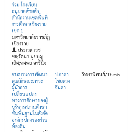
ร่วม โรงเรียน
อนุบาลห้วยสัก
สำนักงานเขตพื้นที่
การศึกษาเชียงราย
เขต 1
มหาวิทยาลัยราชภัฏ
เชียงราย
ประเวศ เวช
ชะ;รัตนา นุชบุญ
เลิศ;ทศพล อารีนิจ
กระบวนการพัฒนา
ปภาดา
วิทยานิพนธ์/Thesis
คุณลักษณะภาวะ
ไชยดวง
ผู้นำการ
จินดา
เปลี่ยนแปลง
ทางการศึกษาของผู้
บริหารสถานศึกษา
ขั้นพื้นฐานในสังกัด
องค์กรปกครองส่วน
ท้องถิ่น