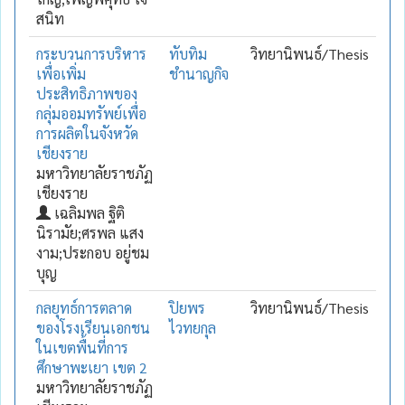
สนิท
กระบวนการบริหาร
ทับทิม
วิทยานิพนธ์/Thesis
เพื่อเพิ่ม
ชำนาญกิจ
ประสิทธิภาพของ
กลุ่มออมทรัพย์เพื่อ
การผลิตในจังหวัด
เชียงราย
มหาวิทยาลัยราชภัฏ
เชียงราย
เฉลิมพล ฐิติ
นิรามัย;ศรพล แสง
งาม;ประกอบ อยู่ชม
บุญ
กลยุทธ์การตลาด
ปิยพร
วิทยานิพนธ์/Thesis
ของโรงเรียนเอกชน
ไวทยกุล
ในเขตพื้นที่การ
ศึกษาพะเยา เขต 2
มหาวิทยาลัยราชภัฏ