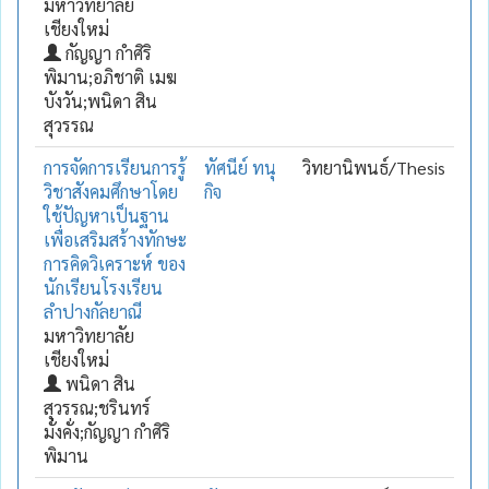
มหาวิทยาลัย
เชียงใหม่
กัญญา กำศิริ
พิมาน;อภิชาติ เมฆ
บังวัน;พนิดา สิน
สุวรรณ
การจัดการเรียนการรู้
ทัศนีย์ ทนุ
วิทยานิพนธ์/Thesis
วิชาสังคมศึกษาโดย
กิจ
ใช้ปัญหาเป็นฐาน
เพื่อเสริมสร้างทักษะ
การคิดวิเคราะห์ ของ
นักเรียนโรงเรียน
ลำปางกัลยาณี
มหาวิทยาลัย
เชียงใหม่
พนิดา สิน
สุวรรณ;ชรินทร์
มั่งคั่ง;กัญญา กำศิริ
พิมาน