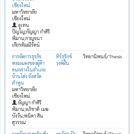
เชียงใหม่
มหาวิทยาลัย
เชียงใหม่
อุเทน
ปัญโญ;กัญญา กำศิริ
พิมาน;กาญจนา
เกียรติมณีรัตน์
การจัดการธุรกิจ
ทิร์ธริกข์
วิทยานิพนธ์/Thesis
หอมแดงของผู้ค้า
วงค์ฝั้น
คนกลางในอำเภอ
บ้านโฮ่ง จังหวัด
ลำพูน
มหาวิทยาลัย
เชียงใหม่
กัญญา กำศิริ
พิมาน;อภิชาติ เมฆ
บังวัน;พนิดา สิน
สุวรรณ
การจัดการธุรกิจเชิง
อรฉัตร ปัน
วิทยานิพนธ์/Thesis