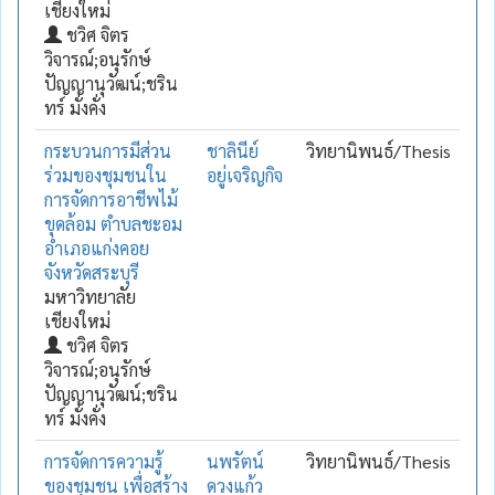
เชียงใหม่
ชวิศ จิตร
วิจารณ์;อนุรักษ์
ปัญญานุวัฒน์;ชริน
ทร์ มั่งคั่ง
กระบวนการมีส่วน
ชาลินีย์
วิทยานิพนธ์/Thesis
ร่วมของชุมชนใน
อยู่เจริญกิจ
การจัดการอาชีพไม้
ขุดล้อม ตำบลชะอม
อำเภอแก่งคอย
จังหวัดสระบุรี
มหาวิทยาลัย
เชียงใหม่
ชวิศ จิตร
วิจารณ์;อนุรักษ์
ปัญญานุวัฒน์;ชริน
ทร์ มั่งคั่ง
การจัดการความรู้
นพรัตน์
วิทยานิพนธ์/Thesis
ของชุมชน เพื่อสร้าง
ดวงแก้ว