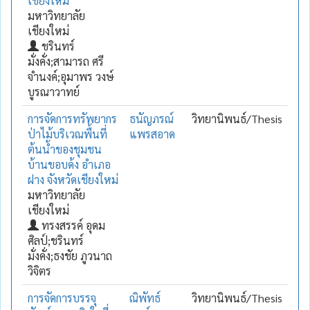
เชียงใหม่
มหาวิทยาลัย
เชียงใหม่
ชรินทร์
มั่งคั่ง;สามารถ ศรี
จำนงค์;อุมาพร วงษ์
บูรณาวาทย์
การจัดการทรัพยากร
ธนัญภรณ์
วิทยานิพนธ์/Thesis
ป่าไม้บริเวณพื้นที่
แพรสอาด
ต้นน้ำของชุมชน
บ้านขอบด้ง อำเภอ
ฝาง จังหวัดเชียงใหม่
มหาวิทยาลัย
เชียงใหม่
ทรงสรรค์ อุดม
ศิลป์;ชรินทร์
มั่งคั่ง;ธงชัย ภูวนาถ
วิจิตร
การจัดการบรรจุ
ณิพัทธ์
วิทยานิพนธ์/Thesis