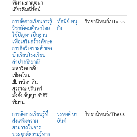
พิมาน;กาญจนา
เกียรติมณีรัตน์
การจัดการเรียนการรู้
ทัศนีย์ ทนุ
วิทยานิพนธ์/Thesis
วิชาสังคมศึกษาโดย
กิจ
ใช้ปัญหาเป็นฐาน
เพื่อเสริมสร้างทักษะ
การคิดวิเคราะห์ ของ
นักเรียนโรงเรียน
ลำปางกัลยาณี
มหาวิทยาลัย
เชียงใหม่
พนิดา สิน
สุวรรณ;ชรินทร์
มั่งคั่ง;กัญญา กำศิริ
พิมาน
การจัดการเรียนรู้ที่
วรพงศ์ บา
วิทยานิพนธ์/Thesis
ส่งเสริมความ
ยันต์
สามารถในการ
ประยุกต์ความรู้ทาง