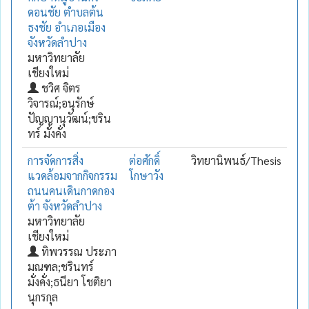
ดอนชัย ตำบลต้น
ธงชัย อำเภอเมือง
จังหวัดลำปาง
มหาวิทยาลัย
เชียงใหม่
ชวิศ จิตร
วิจารณ์;อนุรักษ์
ปัญญานุวัฒน์;ชริน
ทร์ มั่งคั่ง
การจัดการสิ่ง
ต่อศักดิ์
วิทยานิพนธ์/Thesis
แวดล้อมจากกิจกรรม
โกษาวัง
ถนนคนเดินกาดกอง
ต้า จังหวัดลำปาง
มหาวิทยาลัย
เชียงใหม่
ทิพวรรณ ประภา
มณฑล;ชรินทร์
มั่งคั่ง;ธนียา โชติยา
นุกรกุล