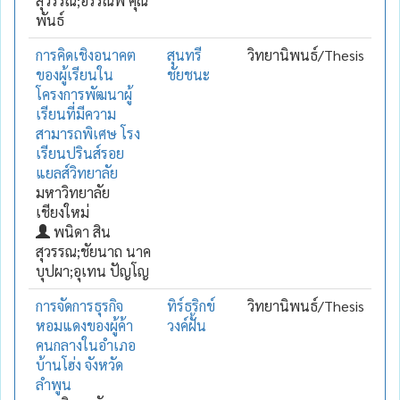
สุวรรณ;อรรณพ คุณ
พันธ์
การคิดเชิงอนาคต
สุนทรี
วิทยานิพนธ์/Thesis
ของผู้เรียนใน
ชัยชนะ
โครงการพัฒนาผู้
เรียนที่มีความ
สามารถพิเศษ โรง
เรียนปรินส์รอย
แยลส์วิทยาลัย
มหาวิทยาลัย
เชียงใหม่
พนิดา สิน
สุวรรณ;ชัยนาถ นาค
บุปผา;อุเทน ปัญโญ
การจัดการธุรกิจ
ทิร์ธริกข์
วิทยานิพนธ์/Thesis
หอมแดงของผู้ค้า
วงค์ฝั้น
คนกลางในอำเภอ
บ้านโฮ่ง จังหวัด
ลำพูน