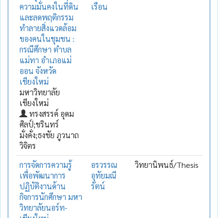
ความมั่นคงในที่ดิน
เรือน
และลดพฤติกรรม
ทำลายสิ่งแวดล้อม
ของคนในชุมชน :
กรณีศึกษา ตำบล
แม่ทา อำเภอแม่
ออน จังหวัด
เชียงใหม่
มหาวิทยาลัย
เชียงใหม่
ทรงสรรค์ อุดม
ศิลป์;ชรินทร์
มั่งคั่ง;ธงชัย ภูวนาถ
วิจิตร
การจัดการความรู้
อรวรรณ
วิทยานิพนธ์/Thesis
เพื่อพัฒนาการ
อุทัยมณี
ปฏิบัติงานด้าน
รัตน์
กิจการนักศึกษา มหา
วิทยาลัยนอร์ท-