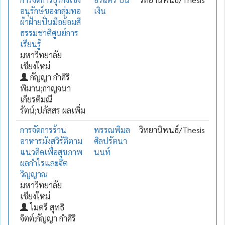
อนุรักษ์ของกลุ่มทอ
เงิน
ผ้าฝ้ายปั่นมือย้อมสี
ธรรมชาติศูนย์การ
เรียนรู้
มหาวิทยาลัย
เชียงใหม่
กัญญา กำศิริ
พิมาน;กาญจนา
เกียรติมณี
รัตน์;ปภัสสร ผลเพิ่ม
การจัดการร้าน
พรรณพิมล
วิทยานิพนธ์/Thesis
อาหารมังสวิรัติตาม
ศิลปรัตนา
แนวคิดเพื่อสุขภาพ
นนท์
ผลกำไรและจิต
วิญญาณ
มหาวิทยาลัย
เชียงใหม่
ไมตรี สุทธิ
จิตต์;กัญญา กำศิริ