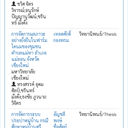
ชวิศ จิตร
วิจารณ์;อนุรักษ์
ปัญญานุวัฒน์;ชริน
ทร์ มั่งคั่ง
การจัดการมลภาวะ
เทอดศักดิ์
วิทยานิพนธ์/Thesis
อย่างยั่งยืนในฟาร์ม
กองพรม
โคนมของชุมชน
ตำบลแม่ทา อำเภอ
แม่ออน จังหวัด
เชียงใหม่
มหาวิทยาลัย
เชียงใหม่
ทรงสรรค์ อุดม
ศิลป์;ชรินทร์
มั่งคั่ง;ธงชัย ภูวนาถ
วิจิตร
การจัดการระบบ
อัญชลี
วิทยานิพนธ์/Thesis
ประปาหมู่บ้าน กรณี
พงษ์
ศึกษาหมู่บ้านศรี
ซื่อสัตย์