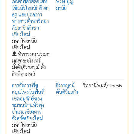
ภัณฑ์พลาสติกใสที่
พงษ์ บุญ
ใช้แล้วโดยนักศึกษา
มาลัย
ครู และบุคลากร
ทางการศึกษาวิทยา
ลัยอาชีวศึกษา
เชียงใหม่
มหาวิทยาลัย
เชียงใหม่
ทิพวรรณ ประภา
มณฑล;ชรินทร์
มั่งคั่ง;จิราภรณ์ ตั้ง
กิตติภาภรณ์
การจัดการพืช
กิ่งกาญจน์
วิทยานิพนธ์/Thesis
สมุนไพรในพื้นที่
ตันติวิมลกิจ
เขตอนุรักษ์ของ
ชุมชนบ้านหัวทุ่ง
อำเภอเชียงดาว
จังหวัดเชียงใหม่
มหาวิทยาลัย
เชียงใหม่