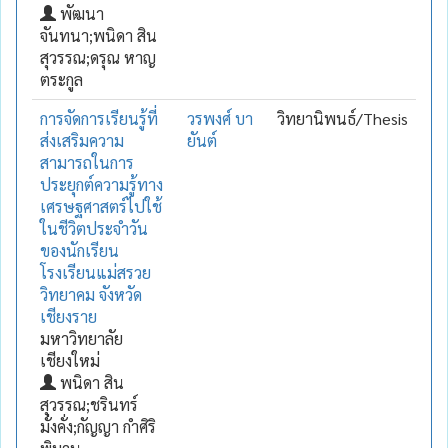
พัฒนา
จันทนา;พนิดา สิน
สุวรรณ;ดรุณ หาญ
ตระกูล
การจัดการเรียนรู้ที่
วรพงศ์ บา
วิทยานิพนธ์/Thesis
ส่งเสริมความ
ยันต์
สามารถในการ
ประยุกต์ความรู้ทาง
เศรษฐศาสตร์ไปใช้
ในชีวิตประจำวัน
ของนักเรียน
โรงเรียนแม่สรวย
วิทยาคม จังหวัด
เชียงราย
มหาวิทยาลัย
เชียงใหม่
พนิดา สิน
สุวรรณ;ชรินทร์
มั่งคั่ง;กัญญา กำศิริ