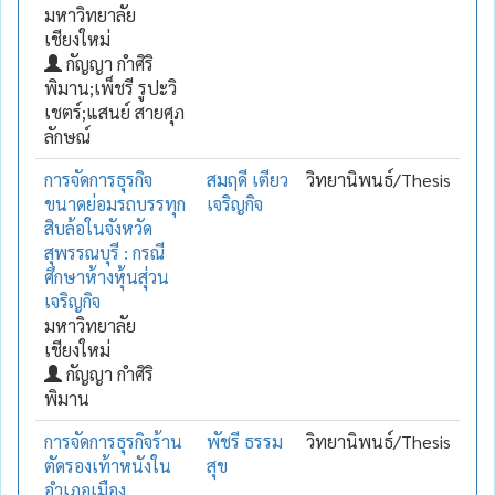
มหาวิทยาลัย
เชียงใหม่
กัญญา กำศิริ
พิมาน;เพ็ชรี รูปะวิ
เชตร์;แสนย์ สายศุภ
ลักษณ์
การจัดการธุรกิจ
สมฤดี เตียว
วิทยานิพนธ์/Thesis
ขนาดย่อมรถบรรทุก
เจริญกิจ
สิบล้อในจังหวัด
สุพรรณบุรี : กรณี
ศึกษาห้างหุ้นสุ่วน
เจริญกิจ
มหาวิทยาลัย
เชียงใหม่
กัญญา กำศิริ
พิมาน
การจัดการธุรกิจร้าน
พัชรี ธรรม
วิทยานิพนธ์/Thesis
ตัดรองเท้าหนังใน
สุข
อำเภอเมือง