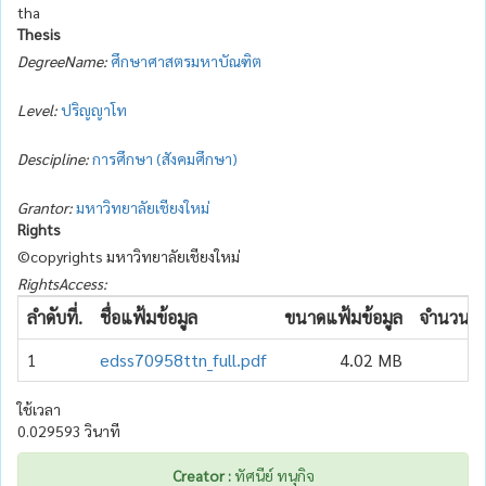
tha
Thesis
DegreeName:
ศึกษาศาสตรมหาบัณฑิต
Level:
ปริญญาโท
Descipline:
การศึกษา (สังคมศึกษา)
Grantor:
มหาวิทยาลัยเชียงใหม่
Rights
©copyrights มหาวิทยาลัยเชียงใหม่
RightsAccess:
ลำดับที่.
ชื่อแฟ้มข้อมูล
ขนาดแฟ้มข้อมูล
จำนวนเข้
1
edss70958ttn_full.pdf
4.02 MB
ใช้เวลา
0.029593 วินาที
Creator :
ทัศนีย์ ทนุกิจ