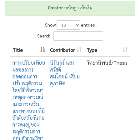
Creator :
ขนิษฐา เบ้าเงิน
Show
entries
Search:
Title
Contributor
Type
การเปรียบเทียบ
นิรันดร์ แสง
วิทยานิพนธ์/Thesis
ผลของการ
สวัสดิ์
ถอดถอนการ
สมโภชน์ เอี่ยม
ปรับพฤติกรรม
สุภาษิต
โดยวิธีพิจารณา
เหตุผล-อารมณ์
และการเสริม
แรงทางบวก ที่มี
สำดับสลับกันต่อ
การคงอยู่ของ
พฤติกรรมการ
ตอบคำถามวิชา