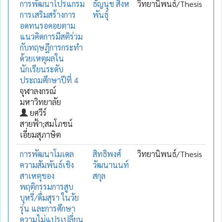
การพัฒนาโปรแกรม
ธัญนุช สิงห
วิทยานิพนธ์/Thesis
การเสริมสร้างการ
พันธุ์
อดทนรอคอยตาม
แนวคิดการมีสติร่วม
กับทฤษฎีการกระทำ
ด้วยเหตุผลใน
นักเรียนระดับ
ประถมศึกษาปีที่ 4
จุฬาลงกรณ์
มหาวิทยาลัย
ยศวีร์
สายฟ้า;สมโภชน์
เอี่ยมสุภาษิต
การพัฒนาโมเดล
สิทธิพงศ์
วิทยานิพนธ์/Thesis
ความสัมพันธ์เชิง
วัฒนานนท์
สาเหตุของ
สกุล
พฤติกรรมการสูบ
บุหรี่/ดื่มสุรา ในวัย
รุ่น และการศึกษา
ความไม่แปรเปลี่ยน