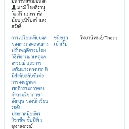
มหาวิทยาลัยมหิดล
มาณี ไชยธีรานุ
วัฒศิริ;นภพร ทัศ
นัยนา;นิรันดร์ แสง
สวัสดิ์
การเปรียบเทียบผล
ขนิษฐา
วิทยานิพนธ์/Thesis
ของการถอดถอนการ
เบ้าเงิน
ปรับพฤติกรรมโดย
วิธีพิจารณาเหตุผล-
อารมณ์ และการ
เสริมแรงทางบวก ที่
มีสำดับสลับกันต่อ
การคงอยู่ของ
พฤติกรรมการตอบ
คำถามวิชาภาษา
อังกฤษ ของนักเรียน
ระดับ
ประกาศนียบัตร
วิชาชีพ ชั้นปีที่ 1
จุฬาลงกรณ์