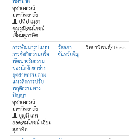
พยาบาล
จุฬาลงกรณ์
มหาวิทยาลัย
ปทีป เมธา
คุณวุฒิ;สมโภชน์
เอี่ยมสุภาษิต
การพัฒนารูปแบบ
วัลลภา
วิทยานิพนธ์/Thesis
การจัดกิจกรรมเพื่อ
จันทร์เพ็ญ
พัฒนาจริยธรรม
ของนักศึกษาช่าง
อุตสาหกรรมตาม
แนวคิดการปรับ
พฤติกรรมทาง
ปัญญา
จุฬาลงกรณ์
มหาวิทยาลัย
บุญมี เณร
ยอด;สมโภชน์ เอี่ยม
สุภาษิต