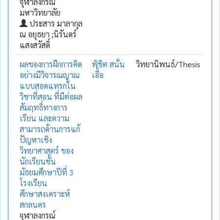
จุฬาลงกรณ์
มหาวิทยาลัย
ประสาร มาลากุล
ณ อยุธยา ;นิรันดร์
แสงสวัสดิ์
ผลของการฝึกการคิด
พิชิต สนั่น
วิทยานิพนธ์/Thesis
อย่างมีวิจารณญาณ
เอื้อ
แบบสอดแทรกใน
วิชาที่สอน ที่มีต่อผล
สัมฤทธิ์ทางการ
เรียน และความ
สามารถด้านการแก้
ปัญหาเชิง
วิทยาศาสตร์ ของ
นักเรียนชั้น
มัธยมศึกษาปีที่ 3
โรงเรียน
ศึกษาสงเคราะห์
สกลนคร
จุฬาลงกรณ์