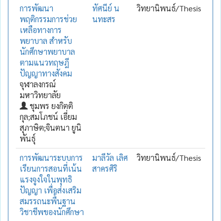
การพัฒนา
ทัศนีย์ น
วิทยานิพนธ์/Thesis
พฤติกรรมการช่วย
นทะสร
เหลือทางการ
พยาบาล สำหรับ
นักศึกษาพยาบาล
ตามแนวทฤษฎี
ปัญญาทางสังคม
จุฬาลงกรณ์
มหาวิทยาลัย
ชุมพร ยงกิตติ
กุล;สมโภชน์ เอี่ยม
สุภาษิต;จินตนา ยูนิ
พันธุ์
การพัฒนาระบบการ
มาลีวัล เลิศ
วิทยานิพนธ์/Thesis
เรียนการสอนที่เน้น
สาครศิริ
แรงจูงใจในพุทธิ
ปัญญา เพื่อส่งเสริม
สมรรถนะพื้นฐาน
วิชาชีพของนักศึกษา