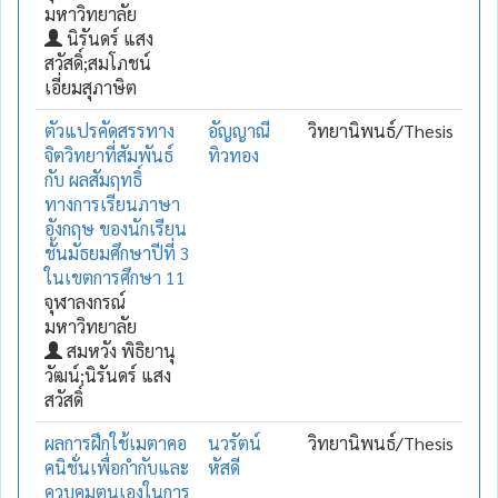
มหาวิทยาลัย
นิรันดร์ แสง
สวัสดิ์;สมโภชน์
เอี่ยมสุภาษิต
ตัวแปรคัดสรรทาง
อัญญาณี
วิทยานิพนธ์/Thesis
จิตวิทยาที่สัมพันธ์
ทิวทอง
กับ ผลสัมฤทธิ์
ทางการเรียนภาษา
อังกฤษ ของนักเรียน
ชั้นมัธยมศึกษาปีที่ 3
ในเขตการศึกษา 11
จุฬาลงกรณ์
มหาวิทยาลัย
สมหวัง พิธิยานุ
วัฒน์;นิรันดร์ แสง
สวัสดิ์
ผลการฝึกใช้เมตาคอ
นวรัตน์
วิทยานิพนธ์/Thesis
คนิชั่นเพื่อกำกับและ
หัสดี
ควบคุมตนเองในการ