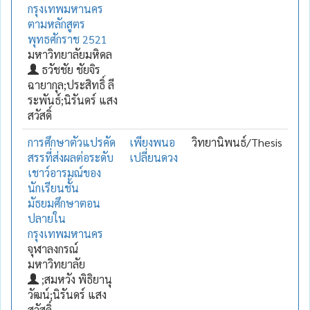
กรุงเทพมหานคร
ตามหลักสูตร
พุทธศักราช 2521
มหาวิทยาลัยมหิดล
ธวัชชัย ชัยจิร
ฉายากุล;ประสิทธิ์ ลี
ระพันธ์;นิรันดร์ แสง
สวัสดิ์
การศึกษาตัวแปรคัด
เพียงพนอ
วิทยานิพนธ์/Thesis
สรรที่ส่งผลต่อระดับ
เปลี่ยนดวง
เชาว์อารมณ์ของ
นักเรียนชั้น
มัธยมศึกษาตอน
ปลายใน
กรุงเทพมหานคร
จุฬาลงกรณ์
มหาวิทยาลัย
;สมหวัง พิธิยานุ
วัฒน์;นิรันดร์ แสง
สวัสดิ์