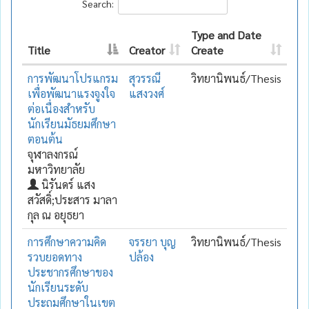
Search:
Type and Date
Title
Creator
Create
การพัฒนาโปรแกรม
สุวรรณี
วิทยานิพนธ์/Thesis
เพื่อพัฒนาแรงจูงใจ
แสงวงศ์
ต่อเนื่องสำหรับ
นักเรียนมัธยมศึกษา
ตอนต้น
จุฬาลงกรณ์
มหาวิทยาลัย
นิรันดร์ แสง
สวัสดิ์;ประสาร มาลา
กุล ณ อยุธยา
การศึกษาความคิด
จรรยา บุญ
วิทยานิพนธ์/Thesis
รวบยอดทาง
ปล้อง
ประชากรศึกษาของ
นักเรียนระดับ
ประถมศึกษาในเขต