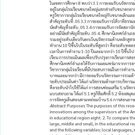
ในเขตการศึกษา 8 พบว่า 3.1 การยอมรับนวัตกรรมด
อยู่ในกลุ่มโรงเรียนขนาดใหญ่แตกต่างกับขนาดกลาง
ครูวิชาการกลุ่มโรงเรียนขนาดใหญ่กับขนาดเล็กและ
สำคัญระดับที่ .05 3.3 การยอมรับการโต้วาทีธรรม
นัยสำคัญที่ระดับ .05 3.4 การยอมรับการจัดสภานั
อย่างมีนัยสำคัญที่ระดับ .05 4. ศึกษานิเทศก์อำเ
รวมอยู่ระดับเดียวกันยกเว้นนวัตกรรมด้านหลักสูต
ทำงาน 10 ปีขึ้นไปในระดับที่สูงกว่า คือระดับทดลอ
เวลาในการทำงาน 1-10 ปีและมากกว่า 10 ปีขึ้นไป 
เรียน การประเมินผลเพื่อปรับปรุงการเรียนการสอ
ศึกษานิเทศก์อำเภอได้รับการเผยแพร่มาจากการอบร
วิชาการกลุ่มโรงเรียนที่มีประสบการณ์ในการทำงาน 
บาทและมากกว่า มีการยอมรับนวัตกรรมการรวมด้านห
ระดับประเมินค่า ได้แก่ นวัตกรรมด้านการบริหารแล
คือระดับนำไปใช้ได้แก่ การสอนซ่อมเสริม 5.นวัตก
แบบสอบถาม ได้แก่ 5.1 ครูกิติมศักดิ์ 5.2 ห้องสมุด
การจัดครูเดินสอนตามหย่อมบ้าน 5.6 การสอนภา
Abstract:
Purposes The purposes of this resea
innovations among the supervisors at the Am
in educational region eight. 2. To compare t
large, middle and small, in the educational r
and the following variables; local languages