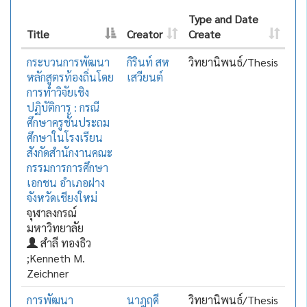
Type and Date
Title
Creator
Create
กระบวนการพัฒนา
กิรินท์ สห
วิทยานิพนธ์/Thesis
หลักสูตรท้องถิ่นโดย
เสวียนต์
การทำวิจัยเชิง
ปฏิบัติการ : กรณี
ศึกษาครูชั้นประถม
ศึกษาในโรงเรียน
สังกัดสำนักงานคณะ
กรรมการการศึกษา
เอกชน อำเภอฝาง
จังหวัดเชียงใหม่
จุฬาลงกรณ์
มหาวิทยาลัย
สำลี ทองธิว
;Kenneth M.
Zeichner
การพัฒนา
นาฎฤดี
วิทยานิพนธ์/Thesis