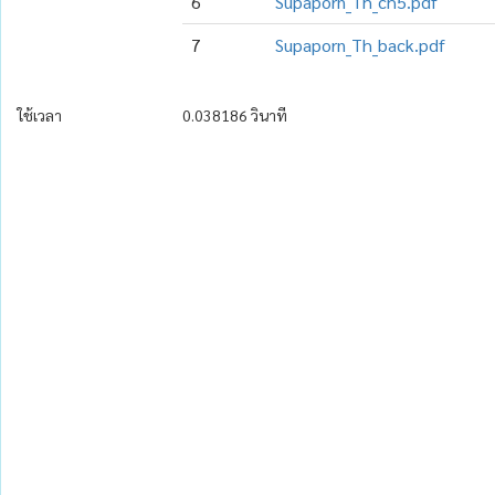
6
Supaporn_Th_ch5.pdf
7
Supaporn_Th_back.pdf
ใช้เวลา
0.038186 วินาที