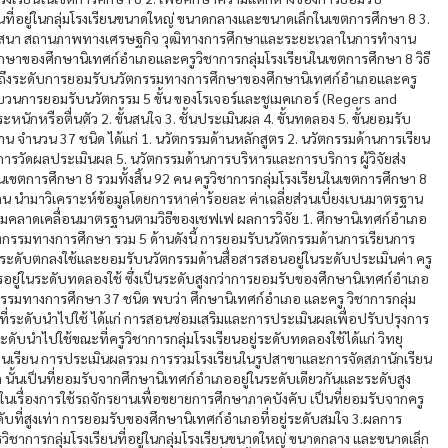
นที่อยู่ในกลุ่มโรงเรียนขนาดใหญ่ ขนาดกลางและขนาดเล็กในเขตการศึกษา 8 3.
ิ่น ศาสนา สถานภาพทางเศรษฐกิจ วุฒิทางการศึกษาและระยะเวลาในการทำงาน
าของศึกษานิเทศก์อำเภอและครูวิชาการกลุ่มโรงเรียนในเขตการศึกษา 8 วิธี
กษาถึงระดับการยอมรับนวัตกรรมทางการศึกษาของศึกษานิเทศก์อำเภอและครู
ะบวนการยอมรับนวัตกรรม 5 ขั้น ของโรเจอร์และชูเมคเกอร์ (Regers and
ะหนักหรือตื่นตัว 2. ขั้นสนใจ 3. ชั้นประเมินผล 4. ขั้นทดลอง 5. ขั้นยอมรับ
าน จำนวน 37 ชนิด ได้แก่ 1. นวัตกรรมด้านหลักสูตร 2. นวัตกรรมด้านการเรียน
การวัดผลประเมินผล 5. นวัตกรรมด้านการบริหารและการบริการ ผู้วิจัยส่ง
การศึกษา 8 รวมทั้งสิ้น 92 คน ครูวิชาการกลุ่มโรงเรียนในเขตการศึกษา 8
 นำมาวิเคราะห์ข้อมูลโดยการหาค่าร้อยละ ค่าเฉลี่ยส่วนเบี่ยงเบนมาตรฐาน
ลาดเคลื่อนมาตรฐานตามวิธีของเชฟเฟ ผลการวิจัย 1. ศึกษานิเทศก์อำเภอ
ัตกรรมทางการศึกษา รวม 5 ด้านดังนี้ การยอมรับนวัตกรรมด้านการเรียนการ
 ระดับตกลงใช้และยอมรับนวัตกรรมด้านสื่อสารสอนอยู่ในระดับประเมินค่า ครู
รอยู่ในระดับทดลองใช้ ซึ่งเป็นระดับสูงกว่าการยอมรับของศึกษานิเทศก์อำเภอ
ตกรรมทางการศึกษา 37 ชนิด พบว่า ศึกษานิเทศก์อำเภอ และครู วิชาการกลุ่ม
สุดที่ระดับนำไปใช้ ได้แก่ การสอนซ่อมเสริมและการประเมินผลเพื่อปรับปรุงการ
ับนำไปใช้ขณะที่ครูวิชาการกลุ่มโรงเรียนอยู่ระดับทดลองใช้ได้แก่ วิทยุ
อนเรียน การประเมินผลรวม การรวมโรงเรียนในรูปสาขาและการจัดสภานักเรียน
ั้นเป็นที่ยอมรับจากศึกษานิเทศก์อำเภออยู่ในระดับเดียวกันและระดับสูง
 ในเรื่องการใช้รถจักรยานเพื่อขยายการศึกษาภาคบังคับ เป็นที่ยอมรับจากครู
ะดับที่สูงเท่า การยอมรับของศึกษานิเทศก์อำเภอที่อยู่ระดับสมใจ 3.ผลการ
ชาการกลุ่มโรงเรียนที่อยู่ในกลุ่มโรงเรียนขนาดใหญ่ ขนาดกลาง และขนาดเล็ก