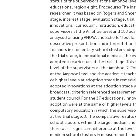
status of the supervisors at the Amphoe leve
educational region eight. Procedures The ins
researcher. It was based on Rogers and Shce
stage, interest stage, evaluation stage, trial
innovations : curriculum, instruction, educa
supervisors at the Amphoe level and 183 aca
analysed of using ANOVA and Scheffe’ Test fo
descriptive presentation and interpretation.
teachers in elementary school clusters adopt
the trial stage, in educational media at the 
adopted in curriculum at the trial stage. Thi
level of the supervisors at the Amphoe. 2. Fo
at the Amphoe level and the academic teache
or higher levels at adoption stage in remedi
adopted innovations at the adoption stage wh
broadcast, criterion referenced measurement
student council For the 37 educational innova
adoption were at the same or higher levels t
compulsory education in which the superviso
at the trial stage. 3. The comparative result
school clusters within the large, medium and
there was a significant difference at the leve
medium school clusters in measurement and