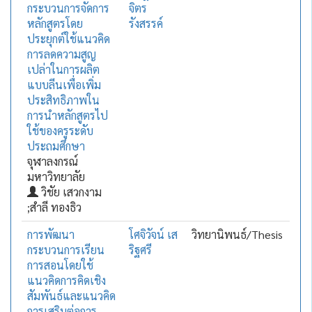
กระบวนการจัดการ
จิตร
หลักสูตรโดย
รังสรรค์
ประยุกต์ใช้แนวคิด
การลดความสูญ
เปล่าในการผลิต
แบบลีนเพื่อเพิ่ม
ประสิทธิภาพใน
การนำหลักสูตรไป
ใช้ของครูระดับ
ประถมศึกษา
จุฬาลงกรณ์
มหาวิทยาลัย
วิชัย เสวกงาม
;สำลี ทองธิว
การพัฒนา
โศจิวัจน์ เส
วิทยานิพนธ์/Thesis
กระบวนการเรียน
ริฐศรี
การสอนโดยใช้
แนวคิดการคิดเชิง
สัมพันธ์และแนวคิด
การเสริมต่อการ