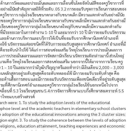
้านการวัดผลและประเมินผลและการเลื่อนชั้นโดยอัตโนมัติของครูวิชาการที่
อย่างมีนัยสำคัญทางสถิติที่ระดับ .05 3.2 การยอมรับชุดการเรียนการสอนของ
ครูวิชาการ กลุ่มโรงเรียนขนาดกลางกับขนาดเล็ก มีความแตกต่างกันอย่างมีนัย
ะของครูวิชาการกลุ่มโรงเรียนขนาดกลางกับขนาดเล็กมีความแตกต่างกันอย่างมี
กเรียนของครูวิชาการกลุ่มโรงเรียนขนาดใหญ่กับขนาดเล็กมีความแตกต่างกัน
ภอที่มีระยะเวลาในการทำงาน 1-10 ปี และมากกว่า 10 ปี มีการยอมรับนวัตกรรม
รและด้านการบริหารและบริการได้เป็นที่ยอมรับจากศึกษานิเทศก์อำเภอที่
งใช้ นวัตกรรมแต่ละชนิดที่ได้รับการยอมรับสูงสุดจากศึกษานิเทศก์ อำเภอที่มี
คือระดับนำไปใช้ ได้แก่ การสอนซ่อมเสริม วิทยุโรงเรียน การประเมินผลการ
น การประเมินผลรวมและการจัดสภานักเรียน นวัตกรรมดังกล่าวมานี้ ส่วนใหญ่
มคือ วิทยุโรงเรียนและการสอนซ่อมเสริม นอกจากนี้ได้มาจากการเรียน ครู
1 – 10 ปีและมากกว่ามีวุฒิปริญญาตรีและต่ำกว่า มีเงินเดือน 2,000 – 3,000
ลักสูตรอยู่ระดับสูงสุดคือระดับทดลองใช้ มีการยอมรับระดับต่ำสุด คือ
ะด้านสื่อการสอน และมีการยอมรับนวัตกรรมเพียงชนิดเดียวที่อยู่ระดับสูงสุด
รรมที่ศึกษานิเทศก์อำเภอและครูวิชาการกลุ่มโรงเรียนใช้นอกเหนือไปจาก
เคลื่อนที่ 5.3 โรงเรียนชุมชน 5.4 การจัดการศึกษาแบบกึ่งศึกษาสงเคราะห์ 5.5
ษาไทยแบบสร้างสรรค์
rch were: 1. To study the adoption levels of the educational
phoe level and the academic teachers in elementary school clusters
he adoption of the educational innovations among the 3 cluster sizes:
egion eight. 3. To study the coherence between the levels of adoption
, religions, education attainment, teaching experiences and economic