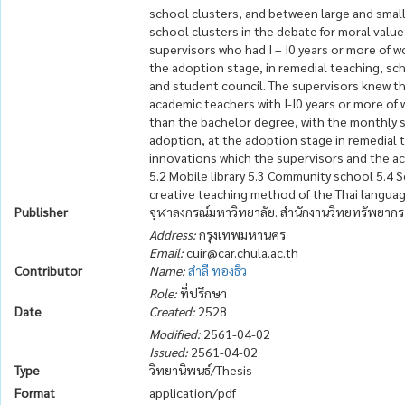
school clusters, and between large and smal
school clusters in the debate for moral value
supervisors who had I – I0 years or more of 
the adoption stage, in remedial teaching, sc
and student council. The supervisors knew th
academic teachers with I-I0 years or more of 
than the bachelor degree, with the monthly s
adoption, at the adoption stage in remedial t
innovations which the supervisors and the ac
5.2 Mobile library 5.3 Community school 5.4 
creative teaching method of the Thai langua
Publisher
จุฬาลงกรณ์มหาวิทยาลัย. สำนักงานวิทยทรัพยากร
Address:
กรุงเทพมหานคร
Email:
cuir@car.chula.ac.th
Contributor
Name:
สำลี ทองธิว
Role:
ที่ปรึกษา
Date
Created:
2528
Modified:
2561-04-02
Issued:
2561-04-02
Type
วิทยานิพนธ์/Thesis
Format
application/pdf