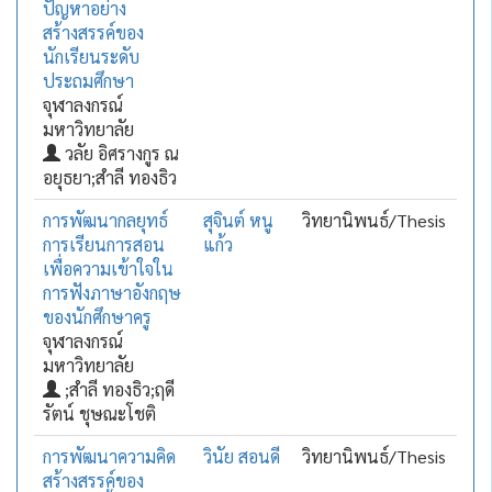
ปัญหาอย่าง
สร้างสรรค์ของ
นักเรียนระดับ
ประถมศึกษา
จุฬาลงกรณ์
มหาวิทยาลัย
วลัย อิศรางกูร ณ
อยุธยา;สำลี ทองธิว
การพัฒนากลยุทธ์
สุจินต์ หนู
วิทยานิพนธ์/Thesis
การเรียนการสอน
แก้ว
เพื่อความเข้าใจใน
การฟังภาษาอังกฤษ
ของนักศึกษาครู
จุฬาลงกรณ์
มหาวิทยาลัย
;สำลี ทองธิว;ฤดี
รัตน์ ชุษณะโชติ
การพัฒนาความคิด
วินัย สอนดี
วิทยานิพนธ์/Thesis
สร้างสรรค์ของ