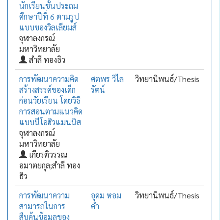
นักเรียนชั้นประถม
ศึกษาปีที่ 6 ตามรูป
แบบของวิลเลียมส์
จุฬาลงกรณ์
มหาวิทยาลัย
สำลี ทองธิว
การพัฒนาความคิด
ศตพร วิไล
วิทยานิพนธ์/Thesis
สร้างสรรค์ของเด็ก
รัตน์
ก่อนวัยเรียน โดยวิธี
การสอนตามแนวคิด
แบบนีโอฮิวแมนนิส
จุฬาลงกรณ์
มหาวิทยาลัย
เกียรติวรรณ
อมาตยกุล;สำลี ทอง
ธิว
การพัฒนาความ
อุดม หอม
วิทยานิพนธ์/Thesis
สามารถในการ
คำ
สืบค้นข้อมูลของ