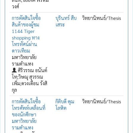
วงศ์
การตัดสินใจซื้อ
บุรินทร์ สืบ
วิทยานิพนธ์/Thesis
สินค้าของผู้ชม
เสระ
1144 Tiger
shopping ทาง
โทรทัศน์ผ่าน
ดาวเทียม
มหาวิทยาลัย
รามคำแหง
ศิริวรรณ อนันต์
โท;วิษณุ สุวรรณ
เพิ่ม;ดวงเดือน รังสิ
กุล
การตัดสินใจซื้อ
กิติบดี คุณ
วิทยานิพนธ์/Thesis
โทรศัพท์เคลื่อนที่
โลหิต
ของนักศึกษา
มหาวิทยาลัย
รามคำแหง