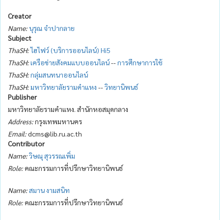
Creator
Name:
นุรุณ จำปากลาย
Subject
ThaSH:
ไฮไฟว์ (บริการออนไลน์) Hi5
ThaSH:
เครือข่ายสังคมแบบออนไลน์
--
การศึกษาการใช้
ThaSH:
กลุ่มสนทนาออนไลน์
ThaSH:
มหาวิทยาลัยรามคำแหง
--
วิทยานิพนธ์
Publisher
มหาวิทยาลัยรามคำแหง. สำนักหอสมุดกลาง
Address:
กรุงเทพมหานคร
Email:
dcms@lib.ru.ac.th
Contributor
Name:
วิษณุ สุวรรณเพิ่ม
Role:
คณะกรรมการที่ปรึกษาวิทยานิพนธ์
Name:
สมาน งามสนิท
Role:
คณะกรรมการที่ปรึกษาวิทยานิพนธ์