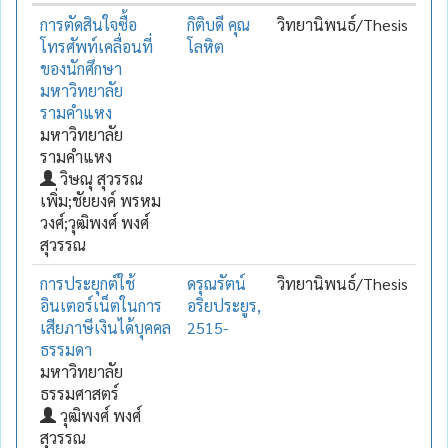
การตัดสินใจซื้อ
กิติบดี คุณ
วิทยานิพนธ์/Thesis
โทรศัพท์เคลื่อนที่
โลหิต
ของนักศึกษา
มหาวิทยาลัย
รามคำแหง
มหาวิทยาลัย
รามคำแหง
วิษณุ สุวรรณ
เพิ่ม;ชัยยงค์ พรหม
วงศ์;วุฒิพงศ์ พงศ์
สุวรรณ
การประยุกต์ใช้
ดรุณรัตน์
วิทยานิพนธ์/Thesis
อินเตอร์เน็ตในการ
อริยประยูร,
เสียภาษีเงินได้บุคคล
2515-
ธรรมดา
มหาวิทยาลัย
ธรรมศาสตร์
วุฒิพงศ์ พงศ์
สุวรรณ