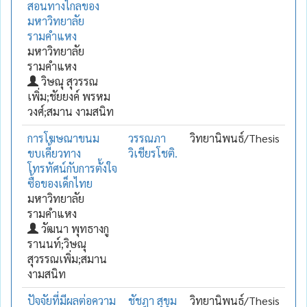
สอนทางไกลของ
มหาวิทยาลัย
รามคำแหง
มหาวิทยาลัย
รามคำแหง
วิษณุ สุวรรณ
เพิ่ม;ชัยยงค์ พรหม
วงศ์;สมาน งามสนิท
การโฆษณาขนม
วรรณภา
วิทยานิพนธ์/Thesis
ขบเคี้ยวทาง
วิเชียรโชติ.
โทรทัศน์กับการตั้งใจ
ซื้อของเด็กไทย
มหาวิทยาลัย
รามคำแหง
วัฒนา พุทธางกู
รานนท์;วิษณุ
สุวรรณเพิ่ม;สมาน
งามสนิท
ปัจจัยที่มีผลต่อความ
ชัชฎา สุขุม
วิทยานิพนธ์/Thesis