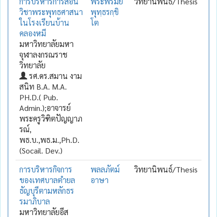
การบริหารการสอน
พระพิรมย์
วิทยานิพนธ์/Thesis
วิชาพระพุทธศาสนา
พุทฺธรกฺขิ
ในโรงเรียนบ้าน
โต
คลองหมี
มหาวิทยาลัยมหา
จุฬาลงกรณราช
วิทยาลัย
รศ.ดร.สมาน งาม
สนิท B.A. M.A.
PH.D.( Pub.
Admin.);อาจารย์
พระครูวิฑิตปัญญาภ
รณ์,
พธ.บ.,พธ.ม.,Ph.D.
(Socail. Dev.)
การบริหารกิจการ
พลลภัตม์
วิทยานิพนธ์/Thesis
ของเทศบาลตำยล
อาษา
ธัญบุรีตามหลักธร
รมาภิบาล
มหาวิทยาลัยอีส