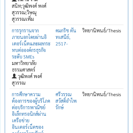
สนิท;วุฒิพงศ์ พงศ์
สุวรรณ;วิษณุ
สุวรรณเพิ่ม
การรุกรานจาก
คมกริช ตัน
วิทยานิพนธ์/Thesis
ภายนอกโดยผ่านอิ
ทเสนีย์,
เตอร์เน็ตและผลกระ
2517-
ทบต่อองค์กรธุรกิจ
ระดับ SMEs
มหาวิทยาลัย
ธรรมศาสตร์
วุฒิพงศ์ พงศ์
สุวรรณ
การศึกษาความ
ศรีวรรณ
วิทยานิพนธ์/Thesis
ต้องการของผู้บริโภค
สวัสดิ์อำไพ
ต่อบริการพาณิชย์
รักษ์
อิเล็กทรอนิกส์ผ่าน
เครือข่าย
อินเตอร์เน็ตของ