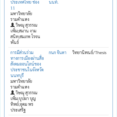
ประเทศไทย ช่อง
นนท์.
11
มหาวิทยาลัย
รามคำแหง
วิษณุ สุวรรณ
เพิ่ม;สมาน งาม
สนิท;สมภพ โรจน
พันธ์
การมีส่วนร่วม
กนก จินดา
วิทยานิพนธ์/Thesis
ทางการเมืองผ่านสื่อ
สังคมออนไลน์ของ
ประชาชนในจังหวัด
นนทบุรี
มหาวิทยาลัย
รามคำแหง
วิษณุ สุวรรณ
เพิ่ม;บุปผา บุญ
ทิพย์;อุดม พร
ประเสริฐ