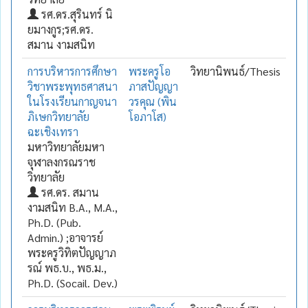
รศ.ดร.สุรินทร์ นิ
ยมางกูร;รศ.ดร.
สมาน งามสนิท
การบริหารการศึกษา
พระครูโอ
วิทยานิพนธ์/Thesis
วิชาพระพุทธศาสนา
ภาสปัญญา
ในโรงเรียนกาญจนา
วรคุณ (พิน
ภิเษกวิทยาลัย
โอภาโส)
ฉะเชิงเทรา
มหาวิทยาลัยมหา
จุฬาลงกรณราช
วิทยาลัย
รศ.ดร. สมาน
งามสนิท B.A., M.A.,
Ph.D. (Pub.
Admin.) ;อาจารย์
พระครูวิทิตปัญญาภ
รณ์ พธ.บ., พธ.ม.,
Ph.D. (Socail. Dev.)