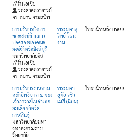
เทิร์นเอเชีย
รองศาสตราจารย์
ดร. สมาน งามสนิท
การบริหารกิจการ
พระมหาสุ
วิทยานิพนธ์/Thesis
คณะสงฆ์ด้านการ
วิทย์ โนน
ปกครองของคณะ
งาม
สงฆ์จังหวัดสิงห์บุรี
มหาวิทยาลัยอีส
เทิร์นเอเชีย
รองศาสตราจารย์
ดร. สมาน งามสนิท
การบริหารงานตาม
พระมหา
วิทยานิพนธ์/Thesis
หลักอิทธิบาท ๔ ของ
อุทัย วชิร
เจ้าอาวาสในอำเภอ
เมธี (นิยม)
สมเด็จ จังหวัด
กาฬสินธุ์
มหาวิทยาลัยมหา
จุฬาลงกรณราช
วิทยาลัย