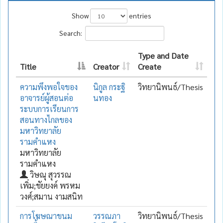
Show
entries
Search:
Type and Date
Title
Creator
Create
ความพึงพอใจของ
นิกูล กระฐิ
วิทยานิพนธ์/Thesis
อาจารย์ผู้สอนต่อ
นทอง
ระบบการเรียนการ
สอนทางไกลของ
มหาวิทยาลัย
รามคำแหง
มหาวิทยาลัย
รามคำแหง
วิษณุ สุวรรณ
เพิ่ม;ชัยยงค์ พรหม
วงศ์;สมาน งามสนิท
การโฆษณาขนม
วรรณภา
วิทยานิพนธ์/Thesis