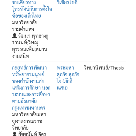
ขบเคี้ยวทาง
วิเชียรโชติ.
โทรทัศน์กับการตั้งใจ
ซื้อของเด็กไทย
มหาวิทยาลัย
รามคำแหง
วัฒนา พุทธางกู
รานนท์;วิษณุ
สุวรรณเพิ่ม;สมาน
งามสนิท
กลยุทธ์การพัฒนา
พระมหา
วิทยานิพนธ์/Thesis
ทรัพยากรมนุษย์
ศุภกิจ สุภกิจฺ
ของสำนักงานส่ง
โจ (ภักดี
เสริมการศึกษา นอก
แสน)
ระบบและการศึกษา
ตามอัธยาศัย
กรุงเทพมหานคร
มหาวิทยาลัยมหา
จุฬาลงกรณราช
วิทยาลัย
ธัชชนันท์ อิศร