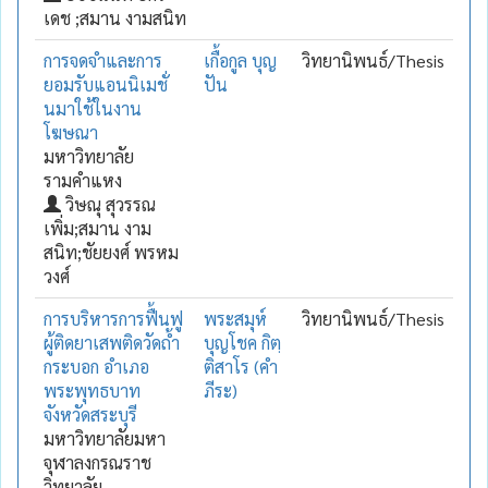
เดช ;สมาน งามสนิท
การจดจำและการ
เกื้อกูล บุญ
วิทยานิพนธ์/Thesis
ยอมรับแอนนิเมชั่
ปัน
นมาใช้ในงาน
โฆษณา
มหาวิทยาลัย
รามคำแหง
วิษณุ สุวรรณ
เพิ่ม;สมาน งาม
สนิท;ชัยยงศ์ พรหม
วงศ์
การบริหารการฟื้นฟู
พระสมุห์
วิทยานิพนธ์/Thesis
ผู้ติดยาเสพติดวัดถ้ำ
บุญโชค กิตฺ
กระบอก อำเภอ
ติสาโร (คำ
พระพุทธบาท
ภีระ)
จังหวัดสระบุรี
มหาวิทยาลัยมหา
จุฬาลงกรณราช
วิทยาลัย