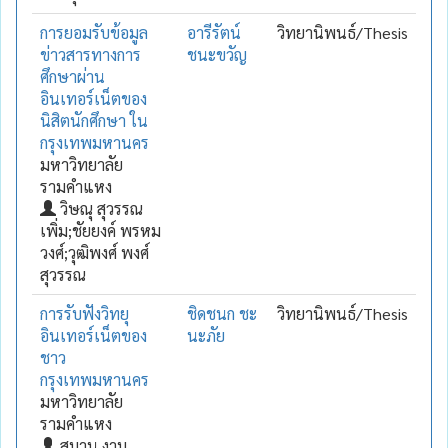
การยอมรับข้อมูล
อารีรัตน์
วิทยานิพนธ์/Thesis
ข่าวสารทางการ
ชนะขวัญ
ศึกษาผ่าน
อินเทอร์เน็ตของ
นิสิตนักศึกษา ใน
กรุงเทพมหานคร
มหาวิทยาลัย
รามคำแหง
วิษณุ สุวรรณ
เพิ่ม;ชัยยงค์ พรหม
วงศ์;วุฒิพงศ์ พงศ์
สุวรรณ
การรับฟังวิทยุ
ชิดชนก ชะ
วิทยานิพนธ์/Thesis
อินเทอร์เน็ตของ
นะภัย
ชาว
กรุงเทพมหานคร
มหาวิทยาลัย
รามคำแหง
สมาน งาม