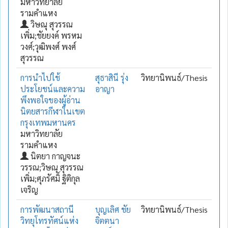
มหาวิทยาลัย
รามคำแหง
วิษณุ สุวรรณ
เพิ่ม;ชัยยงค์ พรหม
วงศ์;วุฒิพงศ์ พงศ์
สุวรรณ
การนำไปใช้
สุธาสินี รุ่ง
วิทยานิพนธ์/Thesis
ประโยชน์และความ
อาญา
พึงพอใจของผู้อ่าน
นิตยสารกีฬาในเขต
กรุงเทพมหานคร
มหาวิทยาลัย
รามคำแหง
นิตยา กาญจนะ
วรรณ;วิษณุ สุวรรณ
เพิ่ม;ศุภรัศมิ์ ฐิติกุล
เจริญ
การพัฒนาสถานี
บุญเลิศ ชัย
วิทยานิพนธ์/Thesis
วิทยุโทรทัศน์แห่ง
จิตตนา