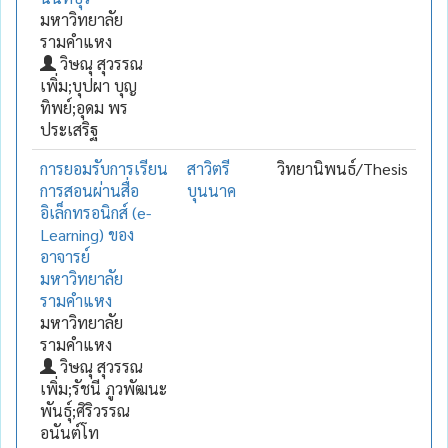
มหาวิทยาลัย
รามคำแหง
วิษณุ สุวรรณ
เพิ่ม;บุปผา บุญ
ทิพย์;อุดม พร
ประเสริฐ
การยอมรับการเรียน
สาวิตรี
วิทยานิพนธ์/Thesis
การสอนผ่านสื่อ
บุนนาค
อิเล็กทรอนิกส์ (e-
Learning) ของ
อาจารย์
มหาวิทยาลัย
รามคำแหง
มหาวิทยาลัย
รามคำแหง
วิษณุ สุวรรณ
เพิ่ม;รัชนี ภูวพัฒนะ
พันธุ์;ศิริวรรณ
อนันต์โท