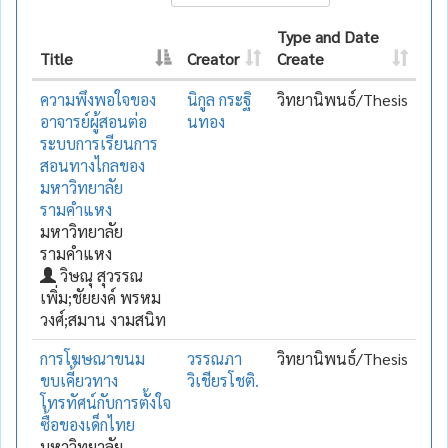
Type and Date
Title
Creator
Create
ความพึงพอใจของ
นิกูล กระฐิ
วิทยานิพนธ์/Thesis
อาจารย์ผู้สอนต่อ
นทอง
ระบบการเรียนการ
สอนทางไกลของ
มหาวิทยาลัย
รามคำแหง
มหาวิทยาลัย
รามคำแหง
วิษณุ สุวรรณ
เพิ่ม;ชัยยงค์ พรหม
วงศ์;สมาน งามสนิท
การโฆษณาขนม
วรรณภา
วิทยานิพนธ์/Thesis
ขบเคี้ยวทาง
วิเชียรโชติ.
โทรทัศน์กับการตั้งใจ
ซื้อของเด็กไทย
มหาวิทยาลัย