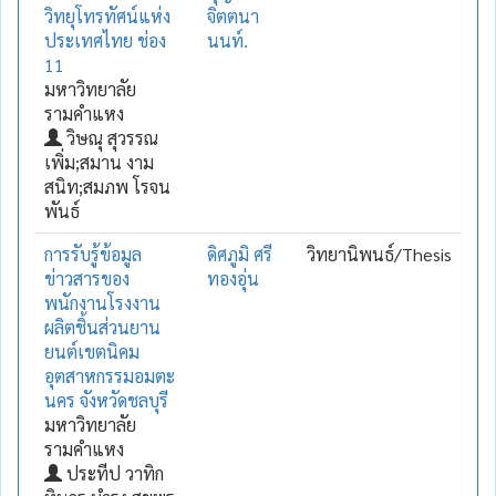
วิทยุโทรทัศน์แห่ง
จิตตนา
ประเทศไทย ช่อง
นนท์.
11
มหาวิทยาลัย
รามคำแหง
วิษณุ สุวรรณ
เพิ่ม;สมาน งาม
สนิท;สมภพ โรจน
พันธ์
การรับรู้ข้อมูล
ดิศภูมิ ศรี
วิทยานิพนธ์/Thesis
ข่าวสารของ
ทองอุ่น
พนักงานโรงงาน
ผลิตชิ้นส่วนยาน
ยนต์เขตนิคม
อุตสาหกรรมอมตะ
นคร จังหวัดชลบุรี
มหาวิทยาลัย
รามคำแหง
ประทีป วาทิก