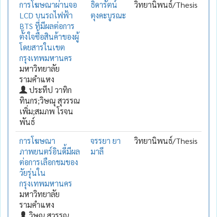
การโฆษณาผ่านจอ
ธิดารัตน์
วิทยานิพนธ์/Thesis
LCD บนรถไฟฟ้า
ตุงคะบูรณะ
BTS ที่มีผลต่อการ
ตั้งใจซื้อสินค้าของผู้
โดยสารในเขต
กรุงเทพมหานคร
มหาวิทยาลัย
รามคำแหง
ประทีป วาทิก
ทินกร;วิษณุ สุวรรณ
เพิ่ม;สมภพ โรจน
พันธ์
การโฆษณา
จรรยา ยา
วิทยานิพนธ์/Thesis
ภาพยนตร์อินดี้มีผล
มาลี
ต่อการเลือกชมของ
วัยรุ่นใน
กรุงเทพมหานคร
มหาวิทยาลัย
รามคำแหง
วิษณุ สุวรรณ