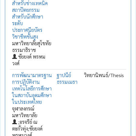
สำหรับช่างเทคนิค
สถาปัตยกรรม
สำหรับนักศึกษา
ระดับ
ประกาศนียบัตร
วิชาชีพชั้นสูง
มหาวิทยาลัยสุโขทัย
ธรรมาธิราช
ชัยยงค์ พรหม
วงศ์
การพัฒนามาตรฐาน
ฐาปนีย์
วิทยานิพนธ์/Thesis
การปฏิบัติงาน
ธรรมเมธา
เทคโนโลยีการศึกษา
ในสถาบันอุดมศึกษา
ในประเทศไทย
จุฬาลงกรณ์
มหาวิทยาลัย
;อรจรีย์ ณ
ตะกั่วทุ่ง;ชัยยงค์
พรหมวงศ์