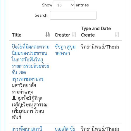
Show
entries
Search:
Type and Date
Title
Creator
Create
ปัจจัยที่มีผลต่อความ
ชัชฎา สุขุม
วิทยานิพนธ์/Thesis
นิยมของประชาชน
าลวงษา
ในการรับฟังวิทยุ
รายการร่วมด้วยช่วย
กัน เขต
กรุงเทพมหานคร
มหาวิทยาลัย
รามคำแหง
ศุภรัศมิ์ ฐิติกุล
เจริญ;วิษณุ สุวรรณ
เพิ่ม;สมภพ โรจน
พันธ์
การพัฒนาสถานี
บุญเลิศ ชัย
วิทยานิพนธ์/Thesis