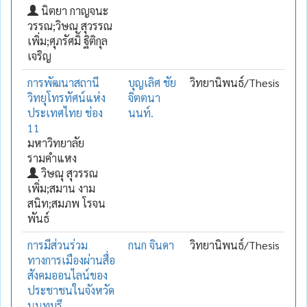
นิตยา กาญจนะ
วรรณ;วิษณุ สุวรรณ
เพิ่ม;ศุภรัศมิ์ ฐิติกุล
เจริญ
การพัฒนาสถานี
บุญเลิศ ชัย
วิทยานิพนธ์/Thesis
วิทยุโทรทัศน์แห่ง
จิตตนา
ประเทศไทย ช่อง
นนท์.
11
มหาวิทยาลัย
รามคำแหง
วิษณุ สุวรรณ
เพิ่ม;สมาน งาม
สนิท;สมภพ โรจน
พันธ์
การมีส่วนร่วม
กนก จินดา
วิทยานิพนธ์/Thesis
ทางการเมืองผ่านสื่อ
สังคมออนไลน์ของ
ประชาชนในจังหวัด
นนทบุรี