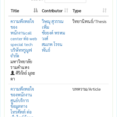
Title
Contributor
Type
ความพึงพอใจ
วิษณุ สุวรรณ
วิทยานิพนธ์/Thesis
ของ
เพิ่ม
พนักงานcall
ชัยยงค์ พรหม
center ต่อ web
วงศ์
special tech
สมภพ โรจน
บริษัททรูมูฟ
พันธ์
จำกัด
มหาวิทยาลัย
รามคำแหง
ศิริกัลย์ มุละ
ดา
ความพึงพอใจ
บทความ/Article
ของพนักงาน
ศูนย์บริการ
ข้อมูลทาง
โทรศัพท์ ต่อ