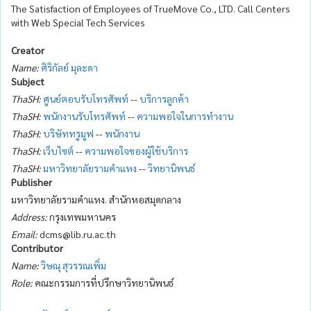
The Satisfaction of Employees of TrueMove Co., LTD. Call Centers
with Web Special Tech Services
Creator
Name:
ศิริกัลย์ มุละดา
Subject
ThaSH:
ศูนย์ตอบรับโทรศัพท์
--
บริการลูกค้า
ThaSH:
พนักงานรับโทรศัพท์
--
ความพอใจในการทำงาน
ThaSH:
บริษัททรูมูฟ
--
พนักงาน
ThaSH:
เว็บไซต์
--
ความพอใจของผู้ใช้บริการ
ThaSH:
มหาวิทยาลัยรามคำแหง
--
วิทยานิพนธ์
Publisher
มหาวิทยาลัยรามคำแหง. สำนักหอสมุดกลาง
Address:
กรุงเทพมหานคร
Email:
dcms@lib.ru.ac.th
Contributor
Name:
วิษณุ สุวรรณเพิ่ม
Role:
คณะกรรมการที่ปรึกษาวิทยานิพนธ์