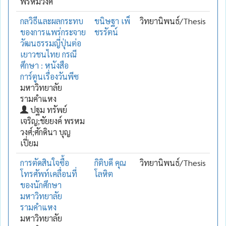
พรหมวงศ์
กลวิธีและผลกระทบ
ขนิษฐา เพ็
วิทยานิพนธ์/Thesis
ของการแพร่กระจาย
ชรรัตน์
วัฒนธรรมญี่ปุ่นต่อ
เยาวชนไทย กรณี
ศึกษา : หนังสือ
การ์ตูนเรื่องวันพีซ
มหาวิทยาลัย
รามคำแหง
ปฐม ทรัพย์
เจริญ;ชัยยงค์ พรหม
วงศ์;ศักดินา บุญ
เปี่ยม
การตัดสินใจซื้อ
กิติบดี คุณ
วิทยานิพนธ์/Thesis
โทรศัพท์เคลื่อนที่
โลหิต
ของนักศึกษา
มหาวิทยาลัย
รามคำแหง
มหาวิทยาลัย