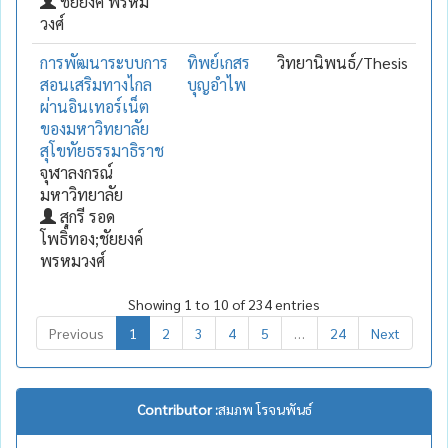
ชัยยงค์ พรหม
วงศ์
การพัฒนาระบบการ
ทิพย์เกสร
วิทยานิพนธ์/Thesis
สอนเสริมทางไกล
บุญอำไพ
ผ่านอินเทอร์เน็ต
ของมหาวิทยาลัย
สุโขทัยธรรมาธิราช
จุฬาลงกรณ์
มหาวิทยาลัย
สุกรี รอด
โพธิ์ทอง;ชัยยงค์
พรหมวงศ์
Showing 1 to 10 of 234 entries
Previous
1
2
3
4
5
…
24
Next
Contributor :
สมภพ โรจนพันธ์