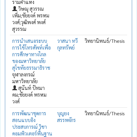
รามคำแหง
วิษณุ สุวรรณ
เพิ่ม;ชัยยงค์ พรหม
วงศ์;วุฒิพงศ์ พงศ์
สุวรรณ
การนำเสนอระบบ
วาสนา ทวี
วิทยานิพนธ์/Thesis
การใช้โทรศัพท์เพื่อ
กุลทรัพย์
การศึกษาทางไกล
ของมหาวิทยาลัย
สุโขทัยธรรมาธิราช
จุฬาลงกรณ์
มหาวิทยาลัย
สุนันท์ ปัทมา
คม;ชัยยงค์ พรหม
วงศ์
การพัฒนาชุดการ
บุญยง
วิทยานิพนธ์/Thesis
สอนแบบอิง
สรรพจักร
ประสบการณ์ วิชา
คอมพิวเตอร์พื้นฐาน