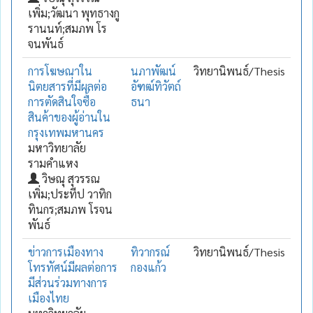
เพิ่ม;วัฒนา พุทธางกู
รานนท์;สมภพ โร
จนพันธ์
การโฆษณาใน
นภาพัฒน์
วิทยานิพนธ์/Thesis
นิตยสารที่มีผลต่อ
อัฑฒ์ทิวัตถ์
การตัดสินใจซื้อ
ธนา
สินค้าของผู้อ่านใน
กรุงเทพมหานคร
มหาวิทยาลัย
รามคำแหง
วิษณุ สุวรรณ
เพิ่ม;ประทีป วาทิก
ทินกร;สมภพ โรจน
พันธ์
ข่าวการเมืองทาง
ทิวากรณ์
วิทยานิพนธ์/Thesis
โทรทัศน์มีผลต่อการ
กองแก้ว
มีส่วนร่วมทางการ
เมืองไทย