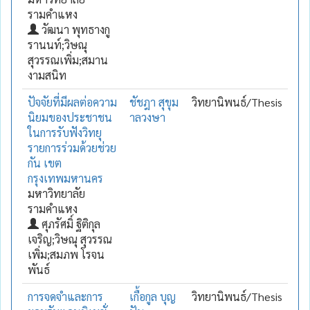
รามคำแหง
วัฒนา พุทธางกู
รานนท์;วิษณุ
สุวรรณเพิ่ม;สมาน
งามสนิท
ปัจจัยที่มีผลต่อความ
ชัชฎา สุขุม
วิทยานิพนธ์/Thesis
นิยมของประชาชน
าลวงษา
ในการรับฟังวิทยุ
รายการร่วมด้วยช่วย
กัน เขต
กรุงเทพมหานคร
มหาวิทยาลัย
รามคำแหง
ศุภรัศมิ์ ฐิติกุล
เจริญ;วิษณุ สุวรรณ
เพิ่ม;สมภพ โรจน
พันธ์
การจดจำและการ
เกื้อกูล บุญ
วิทยานิพนธ์/Thesis