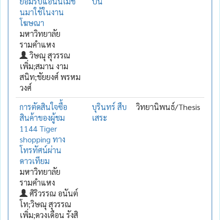
ยอมรับแอนนิเมชั่
ปัน
นมาใช้ในงาน
โฆษณา
มหาวิทยาลัย
รามคำแหง
วิษณุ สุวรรณ
เพิ่ม;สมาน งาม
สนิท;ชัยยงศ์ พรหม
วงศ์
การตัดสินใจซื้อ
บุรินทร์ สืบ
วิทยานิพนธ์/Thesis
สินค้าของผู้ชม
เสระ
1144 Tiger
shopping ทาง
โทรทัศน์ผ่าน
ดาวเทียม
มหาวิทยาลัย
รามคำแหง
ศิริวรรณ อนันต์
โท;วิษณุ สุวรรณ
เพิ่ม;ดวงเดือน รังสิ