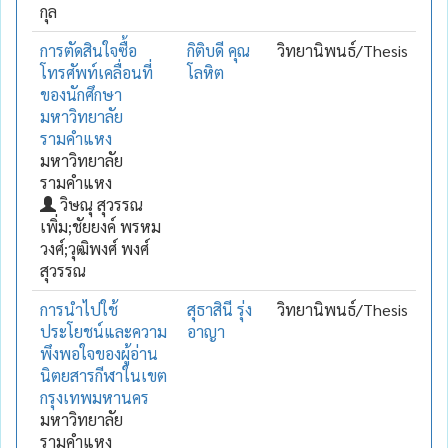
กุล
การตัดสินใจซื้อ
กิติบดี คุณ
วิทยานิพนธ์/Thesis
โทรศัพท์เคลื่อนที่
โลหิต
ของนักศึกษา
มหาวิทยาลัย
รามคำแหง
มหาวิทยาลัย
รามคำแหง
วิษณุ สุวรรณ
เพิ่ม;ชัยยงค์ พรหม
วงศ์;วุฒิพงศ์ พงศ์
สุวรรณ
การนำไปใช้
สุธาสินี รุ่ง
วิทยานิพนธ์/Thesis
ประโยชน์และความ
อาญา
พึงพอใจของผู้อ่าน
นิตยสารกีฬาในเขต
กรุงเทพมหานคร
มหาวิทยาลัย
รามคำแหง