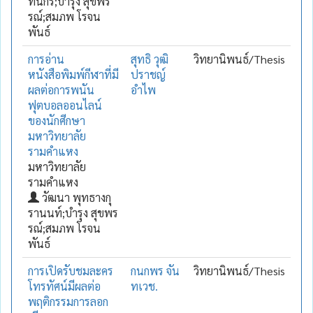
ทินกร;บำรุง สุขพร
รณ์;สมภพ โรจน
พันธ์
การอ่าน
สุทธิ วุฒิ
วิทยานิพนธ์/Thesis
หนังสือพิมพ์กีฬาที่มี
ปราชญ์
ผลต่อการพนัน
อำไพ
ฟุตบอลออนไลน์
ของนักศีกษา
มหาวิทยาลัย
รามคำแหง
มหาวิทยาลัย
รามคำแหง
วัฒนา พุทธางกุ
รานนท์;บำรุง สุขพร
รณ์;สมภพ โรจน
พันธ์
การเปิดรับชมละคร
กนกพร จัน
วิทยานิพนธ์/Thesis
โทรทัศน์มีผลต่อ
ทเวช.
พฤติกรรมการลอก