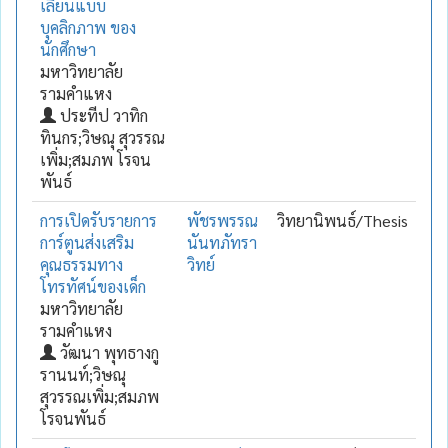
เลียนแบบ
บุคลิกภาพ ของ
นักศึกษา
มหาวิทยาลัย
รามคำแหง
ประทีป วาทิก
ทินกร;วิษณุ สุวรรณ
เพิ่ม;สมภพ โรจน
พันธ์
การเปิดรับรายการ
พัชรพรรณ
วิทยานิพนธ์/Thesis
การ์ตูนส่งเสริม
นันทภัทรา
คุณธรรมทาง
วิทย์
โทรทัศน์ของเด็ก
มหาวิทยาลัย
รามคำแหง
วัฒนา พุทธางกู
รานนท์;วิษณุ
สุวรรณเพิ่ม;สมภพ
โรจนพันธ์