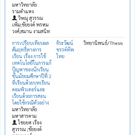
มหาวิทยาลัย
รามคำแหง
วิษณุ สุวรรณ
เพิ่ม;ชัยยงค์ พรหม
วงศ์;สมาน งามสนิท
การเปรียบเทียบผล
จิระวัฒน์
วิทยานิพนธ์/Thesis
สัมฤทธิ์ทางการ
ขรรค์ทัพ
เรียน เรื่อง การใช้
ไทย
เทคโนโลยีในการแก้
ปัญหาของนักเรียน
ชั้นมัธยมศึกษาปีที่ 2
ที่เรียนด้วยบทเรียน
คอมพิวเตอร์และ
เรียนด้วยการสอน
โดยใช้กรณีตัวอย่าง
มหาวิทยาลัย
มหาสารคาม
ไชยยศ เรือง
สุวรรณ ;ชัยยงค์