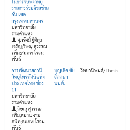
ในการรับฟังวิทยุ
รายการร่วมด้วยช่วย
กัน เขต
กรุงเทพมหานคร
มหาวิทยาลัย
รามคำแหง
ศุภรัศมิ์ ฐิติกุล
เจริญ;วิษณุ สุวรรณ
เพิ่ม;สมภพ โรจน
พันธ์
การพัฒนาสถานี
บุญเลิศ ชัย
วิทยานิพนธ์/Thesis
วิทยุโทรทัศน์แห่ง
จิตตนา
ประเทศไทย ช่อง
นนท์.
11
มหาวิทยาลัย
รามคำแหง
วิษณุ สุวรรณ
เพิ่ม;สมาน งาม
สนิท;สมภพ โรจน
พันธ์