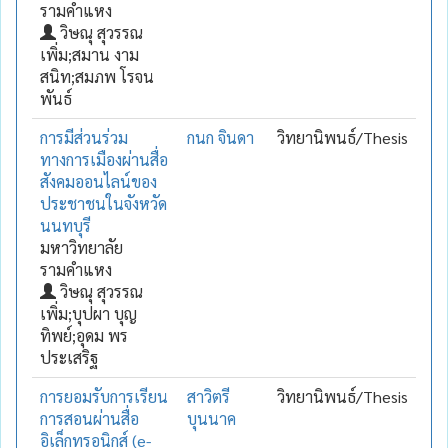
รามคำแหง
วิษณุ สุวรรณ
เพิ่ม;สมาน งาม
สนิท;สมภพ โรจน
พันธ์
การมีส่วนร่วม
กนก จินดา
วิทยานิพนธ์/Thesis
ทางการเมืองผ่านสื่อ
สังคมออนไลน์ของ
ประชาชนในจังหวัด
นนทบุรี
มหาวิทยาลัย
รามคำแหง
วิษณุ สุวรรณ
เพิ่ม;บุปผา บุญ
ทิพย์;อุดม พร
ประเสริฐ
การยอมรับการเรียน
สาวิตรี
วิทยานิพนธ์/Thesis
การสอนผ่านสื่อ
บุนนาค
อิเล็กทรอนิกส์ (e-