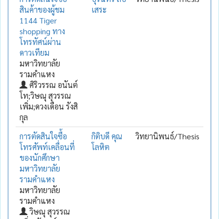
สินค้าของผู้ชม
เสระ
1144 Tiger
shopping ทาง
โทรทัศน์ผ่าน
ดาวเทียม
มหาวิทยาลัย
รามคำแหง
ศิริวรรณ อนันต์
โท;วิษณุ สุวรรณ
เพิ่ม;ดวงเดือน รังสิ
กุล
การตัดสินใจซื้อ
กิติบดี คุณ
วิทยานิพนธ์/Thesis
โทรศัพท์เคลื่อนที่
โลหิต
ของนักศึกษา
มหาวิทยาลัย
รามคำแหง
มหาวิทยาลัย
รามคำแหง
วิษณุ สุวรรณ