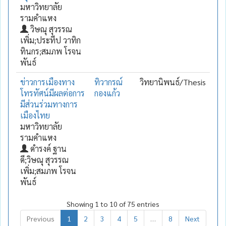
มหาวิทยาลัย
รามคำแหง
วิษณุ สุวรรณ
เพิ่ม;ประทีป วาทิก
ทินกร;สมภพ โรจน
พันธ์
ข่าวการเมืองทาง
ทิวากรณ์
วิทยานิพนธ์/Thesis
โทรทัศน์มีผลต่อการ
กองแก้ว
มีส่วนร่วมทางการ
เมืองไทย
มหาวิทยาลัย
รามคำแหง
ดำรงค์ ฐาน
ดี;วิษณุ สุวรรณ
เพิ่ม;สมภพ โรจน
พันธ์
Showing 1 to 10 of 75 entries
Previous
1
2
3
4
5
…
8
Next