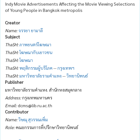
Indy Movie Advertisements Affecting the Movie Viewing Selections
of Young People in Bangkok metropolis
Creator
Name:
จรรยา ยามาลี
Subject
ThaSH:
ภาพยนตร์โฆษณา
ThaSH:
โฆษณากับเยาวชน
ThaSH:
โฆษณา
ThaSH:
พฤติกรรมผู้บริโภค
--
กรุงเทพฯ
ThaSH:
มหาวิทยาลัยรามคำแหง
--
วิทยานิพนธ์
Publisher
มหาวิทยาลัยรามคำแหง. สำนักหอสมุดกลาง
Address:
กรุงเทพมหานคร
Email:
dcms@lib.ru.ac.th
Contributor
Name:
วิษณุ สุวรรณเพิ่ม
Role:
คณะกรรมการที่ปรึกษาวิทยานิพนธ์