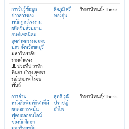
การรับรู้ข้อมูล
ดิศภูมิ ศรี
วิทยานิพนธ์/Thesis
ข่าวสารของ
ทองอุ่น
พนักงานโรงงาน
ผลิตชิ้นส่วนยาน
ยนต์เขตนิคม
อุตสาหกรรมอมตะ
นคร จังหวัดชลบุรี
มหาวิทยาลัย
รามคำแหง
ประทีป วาทิก
ทินกร;บำรุง สุขพร
รณ์;สมภพ โรจน
พันธ์
การอ่าน
สุทธิ วุฒิ
วิทยานิพนธ์/Thesis
หนังสือพิมพ์กีฬาที่มี
ปราชญ์
ผลต่อการพนัน
อำไพ
ฟุตบอลออนไลน์
ของนักศีกษา
มหาวิทยาลัย