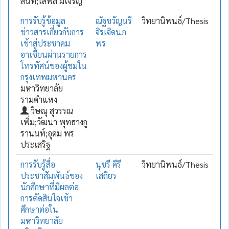
สนิท;โสพล มีเจริญ
การรับรู้ข้อมูล
ณัฐขวัญนรี
วิทยานิพนธ์/Thesis
ข่าวสารเกี่ยวกับการ
จิรเจิดนภ
เข้าสู่ประชาคม
พร
อาเซียนผ่านรายการ
โทรทัศน์ของผู้ชมใน
กรุงเทพมหานคร
มหาวิทยาลัย
รามคำแหง
วิษณุ สุวรรณ
เพิ่ม;วัฒนา พุทธางกู
รานนท์;อุดม พร
ประเสริฐ
การรับรู้สื่อ
นุชรี คีรี
วิทยานิพนธ์/Thesis
ประชาสัมพันธ์ของ
เสถียร
นักศึกษาที่มีผลต่อ
การตัดสินใจเข้า
ศึกษาต่อใน
มหาวิทยาลัย