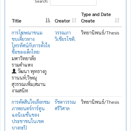
Search:
Type and Date
Title
Creator
Create
การโฆษณาขนม
วรรณภา
วิทยานิพนธ์/Thesis
ขบเคี้ยวทาง
วิเชียรโชติ.
โทรทัศน์กับการตั้งใจ
ซื้อของเด็กไทย
มหาวิทยาลัย
รามคำแหง
วัฒนา พุทธางกู
รานนท์;วิษณุ
สุวรรณเพิ่ม;สมาน
งามสนิท
การตัดสินใจเลือกชม
รัชดาวรรณ
วิทยานิพนธ์/Thesis
ภาพยนตร์การ์ตูน
ศรีวิศาล
แอนิเมชั่นของ
ประชาชนในเขต
บางกะปิ