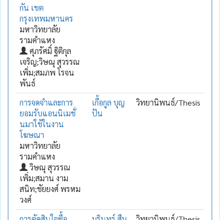
กัน เขต
กรุงเทพมหานคร
มหาวิทยาลัย
รามคำแหง
ศุภรัศมิ์ ฐิติกุล
เจริญ;วิษณุ สุวรรณ
เพิ่ม;สมภพ โรจน
พันธ์
การจดจำและการ
เกื้อกูล บุญ
วิทยานิพนธ์/Thesis
ยอมรับแอนนิเมชั่
ปัน
นมาใช้ในงาน
โฆษณา
มหาวิทยาลัย
รามคำแหง
วิษณุ สุวรรณ
เพิ่ม;สมาน งาม
สนิท;ชัยยงศ์ พรหม
วงศ์
การตัดสินใจซื้อ
บุรินทร์ สืบ
วิทยานิพนธ์/Thesis