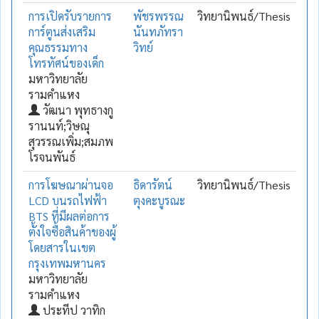
การเปิดรับรายการ
พัชรพรรณ
วิทยานิพนธ์/Thesis
การ์ตูนส่งเสริม
นันทภัทรา
คุณธรรมทาง
วิทย์
โทรทัศน์ของเด็ก
มหาวิทยาลัย
รามคำแหง
วัฒนา พุทธางกู
รานนท์;วิษณุ
สุวรรณเพิ่ม;สมภพ
โรจนพันธ์
การโฆษณาผ่านจอ
ธิดารัตน์
วิทยานิพนธ์/Thesis
LCD บนรถไฟฟ้า
ตุงคะบูรณะ
BTS ที่มีผลต่อการ
ตั้งใจซื้อสินค้าของผู้
โดยสารในเขต
กรุงเทพมหานคร
มหาวิทยาลัย
รามคำแหง
ประทีป วาทิก