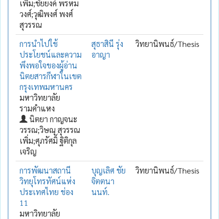
เพิ่ม;ชัยยงค์ พรหม
วงศ์;วุฒิพงศ์ พงศ์
สุวรรณ
การนำไปใช้
สุธาสินี รุ่ง
วิทยานิพนธ์/Thesis
ประโยชน์และความ
อาญา
พึงพอใจของผู้อ่าน
นิตยสารกีฬาในเขต
กรุงเทพมหานคร
มหาวิทยาลัย
รามคำแหง
นิตยา กาญจนะ
วรรณ;วิษณุ สุวรรณ
เพิ่ม;ศุภรัศมิ์ ฐิติกุล
เจริญ
การพัฒนาสถานี
บุญเลิศ ชัย
วิทยานิพนธ์/Thesis
วิทยุโทรทัศน์แห่ง
จิตตนา
ประเทศไทย ช่อง
นนท์.
11
มหาวิทยาลัย