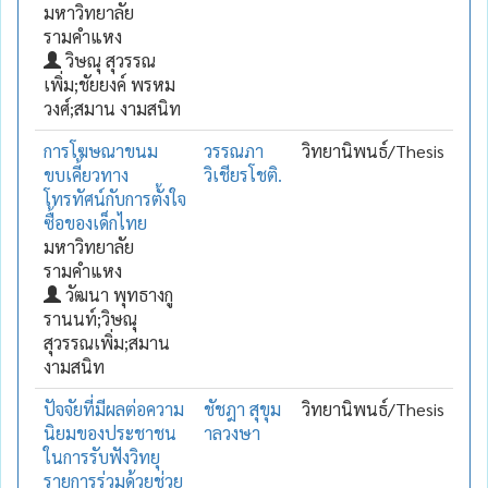
มหาวิทยาลัย
รามคำแหง
วิษณุ สุวรรณ
เพิ่ม;ชัยยงค์ พรหม
วงศ์;สมาน งามสนิท
การโฆษณาขนม
วรรณภา
วิทยานิพนธ์/Thesis
ขบเคี้ยวทาง
วิเชียรโชติ.
โทรทัศน์กับการตั้งใจ
ซื้อของเด็กไทย
มหาวิทยาลัย
รามคำแหง
วัฒนา พุทธางกู
รานนท์;วิษณุ
สุวรรณเพิ่ม;สมาน
งามสนิท
ปัจจัยที่มีผลต่อความ
ชัชฎา สุขุม
วิทยานิพนธ์/Thesis
นิยมของประชาชน
าลวงษา
ในการรับฟังวิทยุ
รายการร่วมด้วยช่วย