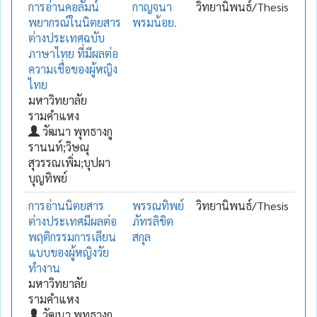
การอ่านคอลัมน์
กาญจนา
วิทยานิพนธ์/Thesis
พยากรณ์ในนิตยสาร
พรมน้อย.
ต่างประเทศฉบับ
ภาษาไทย ที่มีผลต่อ
ความเชื่อของผู้หญิง
ไทย
มหาวิทยาลัย
รามคำแหง
วัฒนา พุทธางกู
รานนท์;วิษณุ
สุวรรณเพิ่ม;บุปผา
บุญทิพย์
การอ่านนิตยสาร
พรรณทิพย์
วิทยานิพนธ์/Thesis
ต่างประเทศมีผลต่อ
ภัทรลิขิต
พฤติกรรมการเลียน
สกุล
แบบของผู้หญิงวัย
ทำงาน
มหาวิทยาลัย
รามคำแหง
วัฒนา พุทธางกู