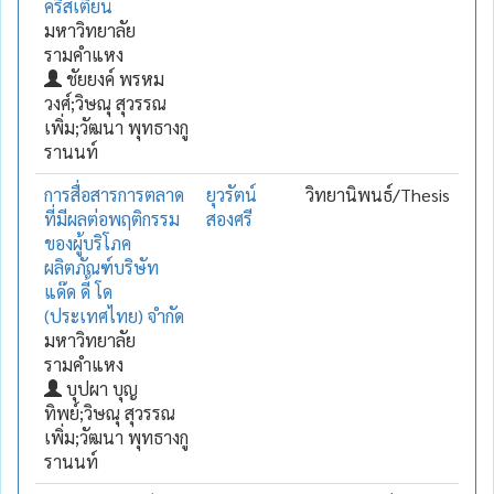
คริสเตียน
มหาวิทยาลัย
รามคำแหง
ชัยยงค์ พรหม
วงศ์;วิษณุ สุวรรณ
เพิ่ม;วัฒนา พุทธางกู
รานนท์
การสื่อสารการตลาด
ยุวรัตน์
วิทยานิพนธ์/Thesis
ที่มีผลต่อพฤติกรรม
สองศรี
ของผู้บริโภค
ผลิตภัณฑ์บริษัท
แด๊ด ดี้ โด
(ประเทศไทย) จำกัด
มหาวิทยาลัย
รามคำแหง
บุปผา บุญ
ทิพย์;วิษณุ สุวรรณ
เพิ่ม;วัฒนา พุทธางกู
รานนท์