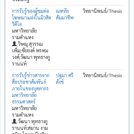
การรับรู้ของผู้ชมต่อ
ณหทัย
วิทยานิพนธ์/Thesis
โฆษณาแฝงในมิวสิค
สัมมาชีพ
วิดีโอ
มหาวิทยาลัย
รามคำแหง
วิษณุ สุวรรณ
เพิ่ม;ชัยยงค์ พรหม
วงศ์;วัฒนา พุทธางกู
รานนท์
การรับรู้ข่าวสารจาก
ปฐมา ศรี
วิทยานิพนธ์/Thesis
สื่อประชาสัมพันธ์
สังข์
ภายในของบุคลากร
มหาวิทยาลัย
ธรรมศาสตร์
มหาวิทยาลัย
รามคำแหง
วัฒนา พุทธางกู
รานนท์;สมาน งาม