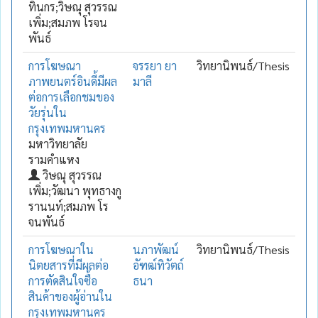
ทินกร;วิษณุ สุวรรณ
เพิ่ม;สมภพ โรจน
พันธ์
การโฆษณา
จรรยา ยา
วิทยานิพนธ์/Thesis
ภาพยนตร์อินดี้มีผล
มาลี
ต่อการเลือกชมของ
วัยรุ่นใน
กรุงเทพมหานคร
มหาวิทยาลัย
รามคำแหง
วิษณุ สุวรรณ
เพิ่ม;วัฒนา พุทธางกู
รานนท์;สมภพ โร
จนพันธ์
การโฆษณาใน
นภาพัฒน์
วิทยานิพนธ์/Thesis
นิตยสารที่มีผลต่อ
อัฑฒ์ทิวัตถ์
การตัดสินใจซื้อ
ธนา
สินค้าของผู้อ่านใน
กรุงเทพมหานคร