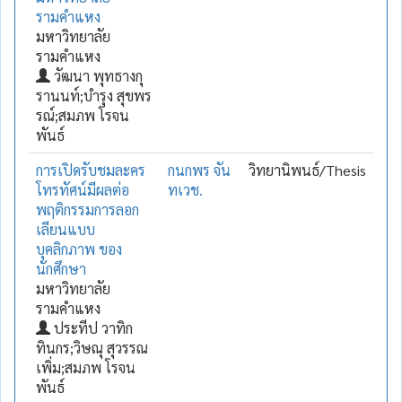
รามคำแหง
มหาวิทยาลัย
รามคำแหง
วัฒนา พุทธางกุ
รานนท์;บำรุง สุขพร
รณ์;สมภพ โรจน
พันธ์
การเปิดรับชมละคร
กนกพร จัน
วิทยานิพนธ์/Thesis
โทรทัศน์มีผลต่อ
ทเวช.
พฤติกรรมการลอก
เลียนแบบ
บุคลิกภาพ ของ
นักศึกษา
มหาวิทยาลัย
รามคำแหง
ประทีป วาทิก
ทินกร;วิษณุ สุวรรณ
เพิ่ม;สมภพ โรจน
พันธ์