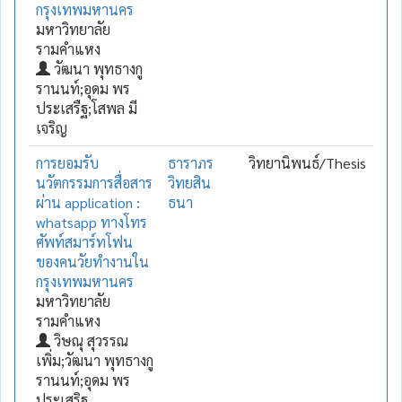
กรุงเทพมหานคร
มหาวิทยาลัย
รามคำแหง
วัฒนา พุทธางกู
รานนท์;อุดม พร
ประเสรืฐ;โสพล มี
เจริญ
การยอมรับ
ธาราภร
วิทยานิพนธ์/Thesis
นวัตกรรมการสื่อสาร
วิทยสิน
ผ่าน application :
ธนา
whatsapp ทางโทร
ศัพท์สมาร์ทโฟน
ของคนวัยทำงานใน
กรุงเทพมหานคร
มหาวิทยาลัย
รามคำแหง
วิษณุ สุวรรณ
เพิ่ม;วัฒนา พุทธางกู
รานนท์;อุดม พร
ประเสริฐ