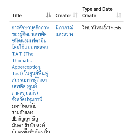
Type and Date
Title
Creator
Create
การศึกษาบุคลิกภาพ
นิภาภรณ์
วิทยานิพนธ์/Thesis
ของผู้ติดยาเสพติด
แสงสว่าง
ชนิดแอมเฟตามีน
โดยใช้แบบทดสอบ
T.A.T. (The
Thematic
Apperception
Test) ในศูนย์ฟื้นฟู
สมรรถภาพผู้ติดยา
เสพติด (ศูนย์
ลาดหลุมแก้ว)
จังหวัดปทุมธานี
มหาวิทยาลัย
รามคำแหง
กัญญา ธัญ
มันตา;ฐิรชัย หงษ์
ยันตรชัย;จิรฉัตร ถิ่น