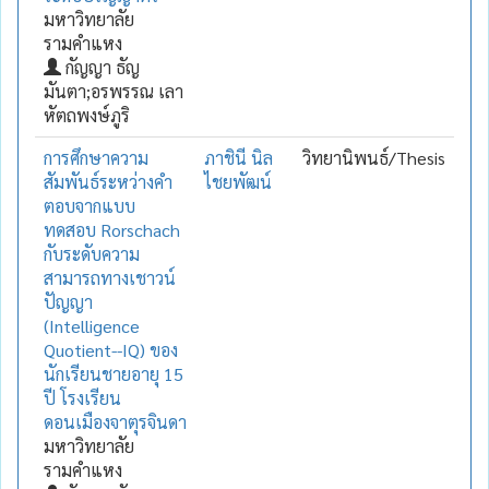
มหาวิทยาลัย
รามคำแหง
กัญญา ธัญ
มันตา;อรพรรณ เลา
หัตถพงษ์ภูริ
การศึกษาความ
ภาชินี นิล
วิทยานิพนธ์/Thesis
สัมพันธ์ระหว่างคำ
ไชยพัฒน์
ตอบจากแบบ
ทดสอบ Rorschach
กับระดับความ
สามารถทางเชาวน์
ปัญญา
(Intelligence
Quotient--IQ) ของ
นักเรียนชายอายุ 15
ปี โรงเรียน
ดอนเมืองจาตุรจินดา
มหาวิทยาลัย
รามคำแหง