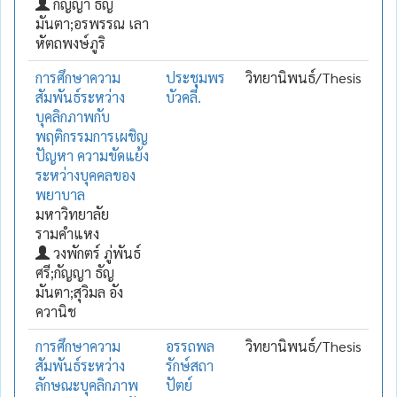
กัญญา ธัญ
มันตา;อรพรรณ เลา
หัตถพงษ์ภูริ
การศึกษาความ
ประชุมพร
วิทยานิพนธ์/Thesis
สัมพันธ์ระหว่าง
บัวคลี่.
บุคลิกภาพกับ
พฤติกรรมการเผชิญ
ปัญหา ความขัดแย้ง
ระหว่างบุคคลของ
พยาบาล
มหาวิทยาลัย
รามคำแหง
วงพักตร์ ภู่พันธ์
ศรี;กัญญา ธัญ
มันตา;สุวิมล อัง
ควานิช
การศึกษาความ
อรรถพล
วิทยานิพนธ์/Thesis
สัมพันธ์ระหว่าง
รักษ์สถา
ลักษณะบุคลิกภาพ
ปัตย์