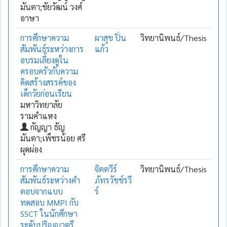
มันตา;ชัยวัฒน์ วงศ์
อาษา
การศึกษาความ
ผาสุข ปิ่น
วิทยานิพนธ์/Thesis
สัมพันธ์ระหว่างการ
แก้ว
อบรมเลี้ยงดูใน
ครอบครัวกับความ
คิดสร้างสรรค์ของ
เด็กวัยก่อนเรียน
มหาวิทยาลัย
รามคำแหง
กัญญา ธัญ
มันตา;เพ็ชรน้อย ศรี
ผุดผ่อง
การศึกษาความ
จิตตวีร์
วิทยานิพนธ์/Thesis
สัมพันธ์ระหว่างคำ
ภัทรวัชช์รวี
ตอบจากแบบ
ร์
ทดสอบ MMPI กับ
SSCT ในนักศึกษา
ระดับปริญญาตรี