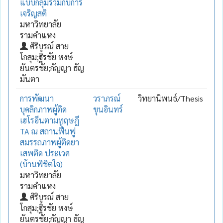
แบบกลุ่มร่วมกับการ
เจริญสติ
มหาวิทยาลัย
รามคำแหง
ศิริบูรณ์ สาย
โกสุม;ฐิรชัย หงษ์
ยันตรชัย;กัญญา ธัญ
มันตา
การพัฒนา
วราภรณ์
วิทยานิพนธ์/Thesis
บุคลิกภาพผู้ติด
ขุนอินทร์
เฮโรอีนตามทฤษฎี
TA ณ สถานฟื้นฟู
สมรรถภาพผู้ติดยา
เสพติด ประเวศ
(บ้านพิชิตใจ)
มหาวิทยาลัย
รามคำแหง
ศิริบูรณ์ สาย
โกสุม;ฐิรชัย หงษ์
ยันตรชัย;กัญญา ธัญ