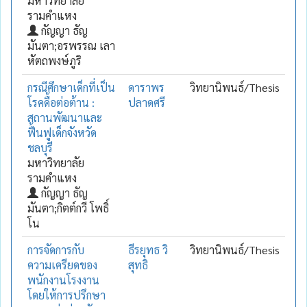
มหาวิทยาลัย
รามคำแหง
กัญญา ธัญ
มันตา;อรพรรณ เลา
หัตถพงษ์ภูริ
กรณีศึกษาเด็กที่เป็น
ดาราพร
วิทยานิพนธ์/Thesis
โรคดื้อต่อต้าน :
ปลาดศรี
สถานพัฒนาและ
ฟื้นฟูเด็กจังหวัด
ชลบุรี
มหาวิทยาลัย
รามคำแหง
กัญญา ธัญ
มันตา;กิตต์กวี โพธิ์
โน
การจัดการกับ
ธีรยุทธ วิ
วิทยานิพนธ์/Thesis
ความเครียดของ
สุทธิ
พนักงานโรงงาน
โดยให้การปรึกษา