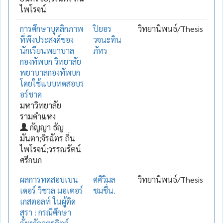
ไพโรจน์
การศึกษาบุคลิกภาพ
ปิยอร
วิทยานิพนธ์/Thesis
ที่พึงประสงค์ของ
วจนะทิน
นักเรียนพยาบาล
ภัทร
กองทัพบก วิทยาลัย
พยาบาลกองทัพบก
โดยใช้แบบทดสอบร
อร์ชาค
มหาวิทยาลัย
รามคำแหง
กัญญา ธัญ
มันตา;จิรฉัตร ถิ่น
ไพโรจน์;วรรณรัตน์
ศรีกนก
ผลการทดสอบเบน
ศศิวิมล
วิทยานิพนธ์/Thesis
เดอร์ วิชวล มอเตอร์
ชมชื่น.
เกสตอลท์ ในผู้ติด
สุรา : กรณีศึกษา