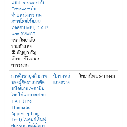
แบบ Introvert กับ
Extrevert กับ
ตำแหน่งการวาด
ภาพโดยใช้แบบ
ทดสอบ MPI, D-A-P
และ BVMGT
มหาวิทยาลัย
รามคำแหง
กัญญา ธัญ
มันตา;สิริวรรณ
สาระนาค
การศึกษาบุคลิกภาพ
นิภาภรณ์
วิทยานิพนธ์/Thesis
ของผู้ติดยาเสพติด
แสงสว่าง
ชนิดแอมเฟตามีน
โดยใช้แบบทดสอบ
T.A.T. (The
Thematic
Apperception
Test) ในศูนย์ฟื้นฟู
สมรรถภาพผู้ติดยา