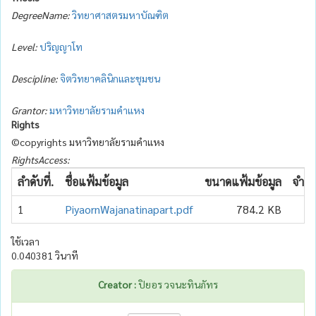
DegreeName:
วิทยาศาสตรมหาบัณฑิต
Level:
ปริญญาโท
Descipline:
จิตวิทยาคลินิกและชุมชน
Grantor:
มหาวิทยาลัยรามคำแหง
Rights
©copyrights มหาวิทยาลัยรามคำแหง
RightsAccess:
ลำดับที่.
ชื่อแฟ้มข้อมูล
ขนาดแฟ้มข้อมูล
จำนว
1
PiyaornWajanatinapart.pdf
784.2 KB
ใช้เวลา
0.040381 วินาที
Creator :
ปิยอร วจนะทินภัทร