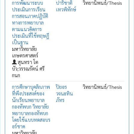
การพัฒนาระบบ
ปาริชาติ
วิทยานิพนธ์/Thesis
ประเมินการเรียน
เทวพิทักษ์
การสอนภาคปฏิบัติ
ทางการพยาบาล
ตามแนวคิดการ
ประเมินที่ใช้ทฤษฎี
เป็นฐาน
มหาวิทยาลัย
เกษตรศาสตร์
สุนทรา โต
บัว;วรรณรัตน์ ศรี
กนก
การศึกษาบุคลิกภาพ
ปิยอร
วิทยานิพนธ์/Thesis
ที่พึงประสงค์ของ
วจนะทิน
นักเรียนพยาบาล
ภัทร
กองทัพบก วิทยาลัย
พยาบาลกองทัพบก
โดยใช้แบบทดสอบร
อร์ชาค
มหาวิทยาลัย