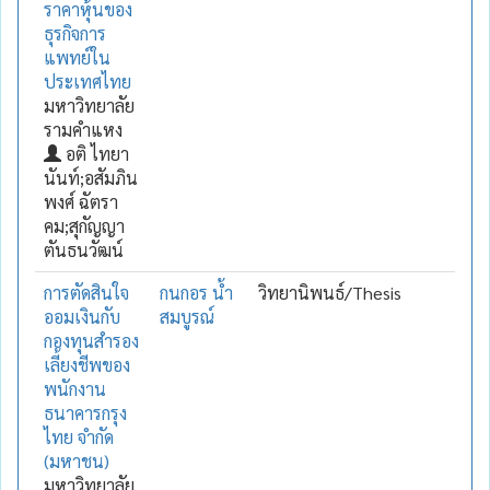
ราคาหุ้นของ
ธุรกิจการ
แพทย์ใน
ประเทศไทย
มหาวิทยาลัย
รามคำแหง
อติ ไทยา
นันท์;อสัมภิน
พงศ์ ฉัตรา
คม;สุกัญญา
ตันธนวัฒน์
การตัดสินใจ
กนกอร น้ำ
วิทยานิพนธ์/Thesis
ออมเงินกับ
สมบูรณ์
กองทุนสำรอง
เลี้ยงชีพของ
พนักงาน
ธนาคารกรุง
ไทย จำกัด
(มหาชน)
มหาวิทยาลัย