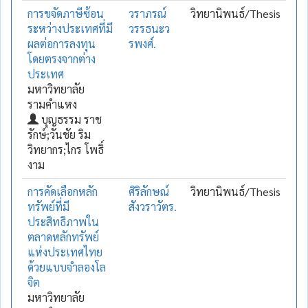
การขจัดภาษีซ้อน
วราภรณ์
วิทยานิพนธ์/Thesis
ระหว่างประเทศที่มี
วรรธนะว
ผลต่อการลงทุน
รพงศ์.
โดยตรงจากต่าง
ประเทศ
มหาวิทยาลัย
รามคำแหง
บุญธรรม ราช
รักษ์;วันชัย ริม
วิทยากร;ไกร โพธิ์
งาม
การคัดเลือกหลัก
ศิริลักษณ์
วิทยานิพนธ์/Thesis
ทรัพย์ที่มี
สังวราวัตร.
ประสิทธิภาพใน
ตลาดหลักทรัพย์
แห่งประเทศไทย
ด้วยแบบจำลองโล
จิต
มหาวิทยาลัย