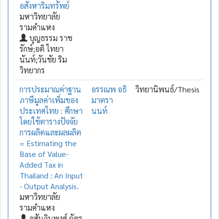
อสังหาริมทรัพย์
มหาวิทยาลัย
รามคำแหง
บุญธรรม ราช
รักษ์;อติ ไทยา
นันท์;วันชัย ริม
วิทยากร
การประมาณค่าฐาน
อรรณพ อธิ
วิทยานิพนธ์/Thesis
ภาษีมูลค่าเพิ่มของ
มาตรา
ประเทศไทย : ศึกษา
นนท์
โดยใช้ตารางปัจจัย
การผลิตและผลผลิต
= Estimating the
Base of Value-
Added Tax in
Thailand : An Input
- Output Analysis.
มหาวิทยาลัย
รามคำแหง
อสัมภินพงศ์ ฉัตร