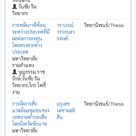
วันชัย ริม
วิทยากร
การขจัดภาษีซ้อน
วราภรณ์
วิทยานิพนธ์/Thesis
ระหว่างประเทศที่มี
วรรธนะว
ผลต่อการลงทุน
รพงศ์.
โดยตรงจากต่าง
ประเทศ
มหาวิทยาลัย
รามคำแหง
บุญธรรม ราช
รักษ์;วันชัย ริม
วิทยากร;ไกร โพธิ์
งาม
การจัดการสิ่ง
มรุเดช
วิทยานิพนธ์/Thesis
แวดล้อมชุมชนของ
เดชามะลิ
เทศบาลตำบลเสือ
สิน
โฮกจังหวัดชัยนาท
มหาวิทยาลัย