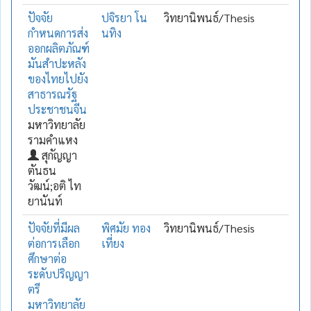
ปัจจัย
ปจิรยา โน
วิทยานิพนธ์/Thesis
กำหนดการส่ง
นทิง
ออกผลิตภัณฑ์
มันสำปะหลัง
ของไทยไปยัง
สาธารณรัฐ
ประชาชนจีน
มหาวิทยาลัย
รามคำแหง
สุกัญญา
ตันธน
วัฒน์;อติ ไท
ยานันท์
ปัจจัยที่มีผล
พิศมัย ทอง
วิทยานิพนธ์/Thesis
ต่อการเลือก
เที่ยง
ศึกษาต่อ
ระดับปริญญา
ตรี
มหาวิทยาลัย