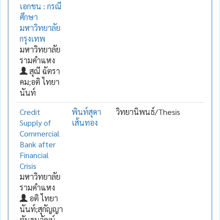
เอกชน : กรณี
ศึกษา
มหาวิทยาลัย
กรุงเทพ
มหาวิทยาลัย
รามคำแหง
สุณี ฉัตรา
คม;อติ ไทยา
นันท์
Credit
พินท์สุดา
วิทยานิพนธ์/Thesis
Supply of
เส้นทอง
Commercial
Bank after
Financial
Crisis
มหาวิทยาลัย
รามคำแหง
อติ ไทยา
นันท์;สุกัญญา
ตันธนวัฒน์