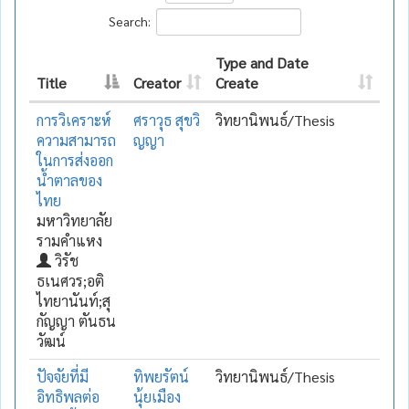
Search:
Type and Date
Title
Creator
Create
การวิเคราะห์
ศราวุธ สุขวิ
วิทยานิพนธ์/Thesis
ความสามารถ
ญญา
ในการส่งออก
น้ำตาลของ
ไทย
มหาวิทยาลัย
รามคำแหง
วิรัช
ธเนศวร;อติ
ไทยานันท์;สุ
กัญญา ตันธน
วัฒน์
ปัจจัยที่มี
ทิพยรัตน์
วิทยานิพนธ์/Thesis
อิทธิพลต่อ
นุ้ยเมือง