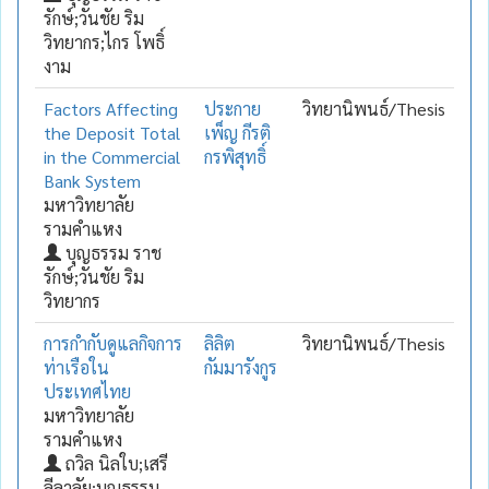
รักษ์;วันชัย ริม
วิทยากร;ไกร โพธิ์
งาม
Factors Affecting
ประกาย
วิทยานิพนธ์/Thesis
the Deposit Total
เพ็ญ กีรติ
in the Commercial
กรพิสุทธิ์
Bank System
มหาวิทยาลัย
รามคำแหง
บุญธรรม ราช
รักษ์;วันชัย ริม
วิทยากร
การกำกับดูแลกิจการ
ลิลิต
วิทยานิพนธ์/Thesis
ท่าเรือใน
กัมมารังกูร
ประเทศไทย
มหาวิทยาลัย
รามคำแหง
ถวิล นิลใบ;เสรี
ลีลาลัย;บุญธรรม