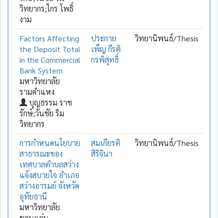
วิทยากร;ไกร โพธิ์
งาม
Factors Affecting
ประกาย
วิทยานิพนธ์/Thesis
the Deposit Total
เพ็ญ กีรติ
in the Commercial
กรพิสุทธิ์
Bank System
มหาวิทยาลัย
รามคำแหง
บุญธรรม ราช
รักษ์;วันชัย ริม
วิทยากร
การกำหนดนโยบาย
สมเกียรติ
วิทยานิพนธ์/Thesis
สาธารณะของ
สิริจินา
เทศบาลตำบลสว่าง
แจ้งสบายใจ อำเภอ
สว่างอารมย์ จังหวัด
อุทัยธานี
มหาวิทยาลัย
ขอนแก่น