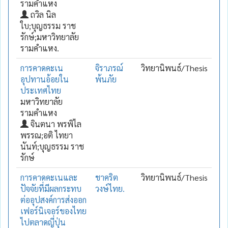
รามคำแหง
ถวิล นิล
ใบ;บุญธรรม ราช
รักษ์;มหาวิทยาลัย
รามคำแหง.
การคาดคะเน
จิราภรณ์
วิทยานิพนธ์/Thesis
อุปทานอ้อยใน
พ้นภัย
ประเทศไทย
มหาวิทยาลัย
รามคำแหง
จินตนา พรพิไล
พรรณ;อติ ไทยา
นันท์;บุญธรรม ราช
รักษ์
การคาดคะเนและ
ชาคริต
วิทยานิพนธ์/Thesis
ปัจจัยที่มีผลกระทบ
วงษ์ไทย.
ต่ออุปสงค์การส่งออก
เฟอร์นิเจอร์ของไทย
ไปตลาดญี่ปุ่น