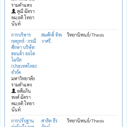
รามคำแหง
สุณี ฉัตรา
คม;อติ ไทยา
นันท์
การบริหาร
สมศักดิ์ ทิพ
วิทยานิพนธ์/Thesis
กลยุทธ์ : กรณี
วาศรี.
ศึกษา บริษัท
ฮอนด้า ออโต
โมบิล
(ประเทศไทย)
จำกัด
มหาวิทยาลัย
รามคำแหง
อสัมภิน
พงศ์ ฉัตรา
คม;อติ ไทยา
นันท์
การปรับฐาน
สาธิต ธีร
วิทยานิพนธ์/Thesis
ค่าจ้างในการ
วัฒน์