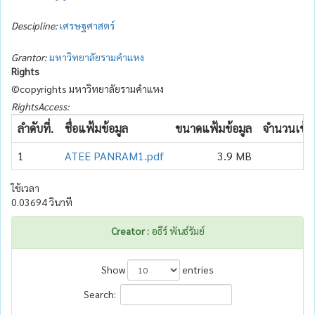
Descipline:
เศรษฐศาสตร์
Grantor:
มหาวิทยาลัยรามคำแหง
Rights
©copyrights มหาวิทยาลัยรามคำแหง
RightsAccess:
ลำดับที่.
ชื่อแฟ้มข้อมูล
ขนาดแฟ้มข้อมูล
จำนวนเข้าถ
1
ATEE PANRAM1.pdf
3.9 MB
1
ใช้เวลา
0.03694 วินาที
Creator :
อธีร์ พันธ์รัมย์
Show
entries
Search: