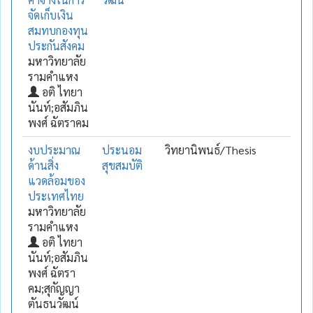
จัดเก็บเงิน
สมทบกองทุน
ประกันสังคม
มหาวิทยาลัย
รามคำแหง
อติ ไทยา
นันท์;อสัมภิน
พงศ์ ฉัตราคม
งบประมาณ
ประนอม
วิทยานิพนธ์/Thesis
ด้านสิ่ง
สุขสมบัติ
แวดล้อมของ
ประเทศไทย
มหาวิทยาลัย
รามคำแหง
อติ ไทยา
นันท์;อสัมภิน
พงศ์ ฉัตรา
คม;สุกัญญา
ตันธนวัฒน์