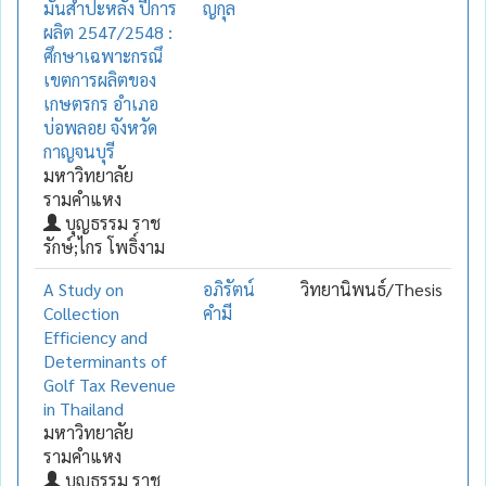
มันสำปะหลัง ปีการ
ญกุล
ผลิต 2547/2548 :
ศึกษาเฉพาะกรณึ
เขตการผลิตของ
เกษตรกร อำเภอ
บ่อพลอย จังหวัด
กาญจนบุรี
มหาวิทยาลัย
รามคำแหง
บุญธรรม ราช
รักษ์;ไกร โพธิ์งาม
A Study on
อภิรัตน์
วิทยานิพนธ์/Thesis
Collection
คำมี
Efficiency and
Determinants of
Golf Tax Revenue
in Thailand
มหาวิทยาลัย
รามคำแหง
บุญธรรม ราช