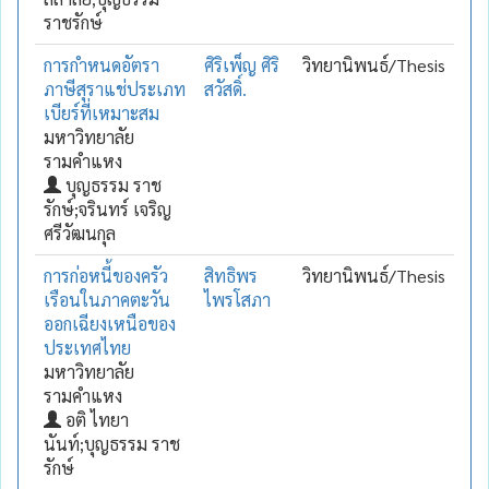
ราชรักษ์
การกำหนดอัตรา
ศิริเพ็ญ ศิริ
วิทยานิพนธ์/Thesis
ภาษีสุราแช่ประเภท
สวัสดิ์.
เบียร์ที่เหมาะสม
มหาวิทยาลัย
รามคำแหง
บุญธรรม ราช
รักษ์;จรินทร์ เจริญ
ศรีวัฒนกุล
การก่อหนี้ของครัว
สิทธิพร
วิทยานิพนธ์/Thesis
เรือนในภาคตะวัน
ไพรโสภา
ออกเฉียงเหนือของ
ประเทศไทย
มหาวิทยาลัย
รามคำแหง
อติ ไทยา
นันท์;บุญธรรม ราช
รักษ์