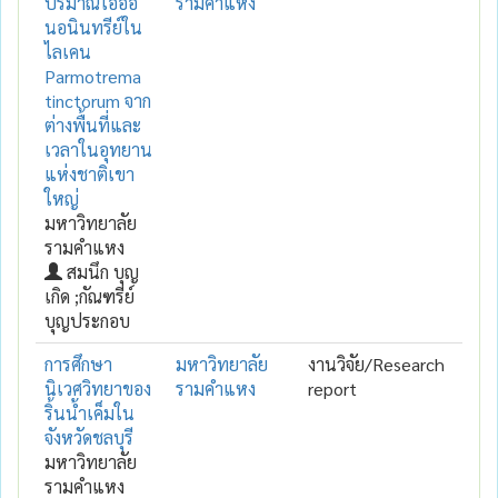
ปริมาณไอออ
รามคำแหง
นอนินทรีย์ใน
ไลเคน
Parmotrema
tinctorum จาก
ต่างพื้นที่และ
เวลาในอุทยาน
แห่งชาติเขา
ใหญ่
มหาวิทยาลัย
รามคำแหง
สมนึก บุญ
เกิด ;กัณฑรีย์
บุญประกอบ
การศึกษา
มหาวิทยาลัย
งานวิจัย/Research
นิเวศวิทยาของ
รามคำแหง
report
ริ้นน้ำเค็มใน
จังหวัดชลบุรี
มหาวิทยาลัย
รามคำแหง