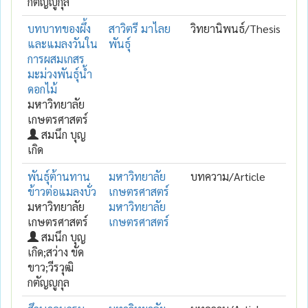
กตัญญูกุล
บทบาทของผึ้ง
สาวิตรี มาไลย
วิทยานิพนธ์/Thesis
และแมลงวันใน
พันธุ์
การผสมเกสร
มะม่วงพันธุ์น้ำ
ดอกไม้
มหาวิทยาลัย
เกษตรศาสตร์
สมนึก บุญ
เกิด
พันธุ์ต้านทาน
มหาวิทยาลัย
บทความ/Article
ข้าวต่อแมลงบั่ว
เกษตรศาสตร์
มหาวิทยาลัย
มหาวิทยาลัย
เกษตรศาสตร์
เกษตรศาสตร์
สมนึก บุญ
เกิด;สว่าง ขัด
ขาว;วีรวุฒิ
กตัญญูกุล