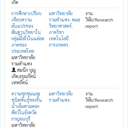
เกิด
การศึกษาเปรียบ
มหาวิทยาลัย
งาน
เทียบความ
รามคำแหง. คณะ
วิจัย/Research
ผันแปรของ
วิทยาศาสตร์.
report
สัณฐานวิทยาใน
ภาควิชา
กลุ่มผึ้งจิ๋วในแต่ละ
เทคโนโลยี
ภาคของ
การเกษตร.
ประเทศไทย
มหาวิทยาลัย
รามคำแหง
สมนึก บุญ
เกิด;อรุณรัตน์
เทพรัตน์
ความชุกชุมและ
มหาวิทยาลัย
งาน
ชนิดพันธุ์ของริ้น
รามคำแหง.
วิจัย/Research
น้ำเค็มตามคอก
report
สัตว์ในจังหวัด
กาญจนบุรี
มหาวิทยาลัย