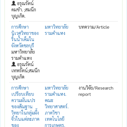
อรุณรัตน์
คมขำ. ;สมนึก
บุญเกิด.
การศึกษา
มหาวิทยาลัย
บทความ/Article
นิเวศวิทยาของ
รามคำแหง
ริ้นน้ำเค็มใน
จังหวัดชลบุรี
มหาวิทยาลัย
รามคำแหง
อรุณรัตน์
เทพรัตน์;สมนึก
บุญเกิด
การศึกษา
มหาวิทยาลัย
งานวิจัย/Research
เปรียบเทียบ
รามคำแหง.
report
ความผันแปร
คณะ
ของสัณฐาน
วิทยาศาสตร์.
วิทยาในกลุ่มผึ้ง
ภาควิชา
จิ๋วในแต่ละภาค
เทคโนโลยี
ของ
การเกษตร.