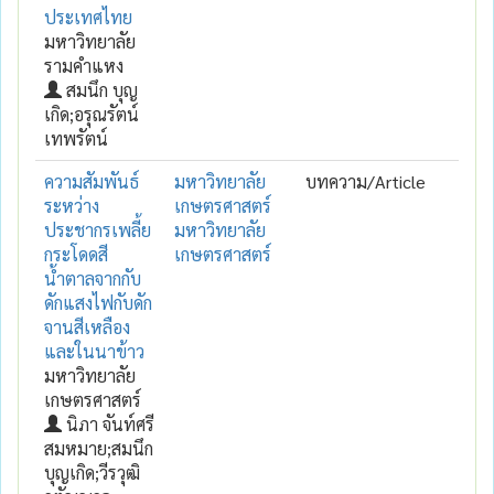
ประเทศไทย
มหาวิทยาลัย
รามคำแหง
สมนึก บุญ
เกิด;อรุณรัตน์
เทพรัตน์
ความสัมพันธ์
มหาวิทยาลัย
บทความ/Article
ระหว่าง
เกษตรศาสตร์
ประชากรเพลี้ย
มหาวิทยาลัย
กระโดดสี
เกษตรศาสตร์
น้ำตาลจากกับ
ดักแสงไฟกับดัก
จานสีเหลือง
และในนาข้าว
มหาวิทยาลัย
เกษตรศาสตร์
นิภา จันท์ศรี
สมหมาย;สมนึก
บุญเกิด;วีรวุฒิ