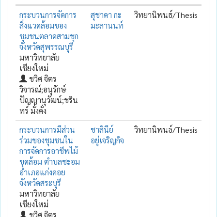
กระบวนการจัดการ
สุชาดา กะ
วิทยานิพนธ์/Thesis
สิ่งแวดล้อมของ
มะลานนท์
ชุมชนตลาดสามชุก
จังหวัดสุพรรณบุรี
มหาวิทยาลัย
เชียงใหม่
ชวิศ จิตร
วิจารณ์;อนุรักษ์
ปัญญานุวัฒน์;ชริน
ทร์ มั่งคั่ง
กระบวนการมีส่วน
ชาลินีย์
วิทยานิพนธ์/Thesis
ร่วมของชุมชนใน
อยู่เจริญกิจ
การจัดการอาชีพไม้
ขุดล้อม ตำบลชะอม
อำเภอแก่งคอย
จังหวัดสระบุรี
มหาวิทยาลัย
เชียงใหม่
ชวิศ จิตร