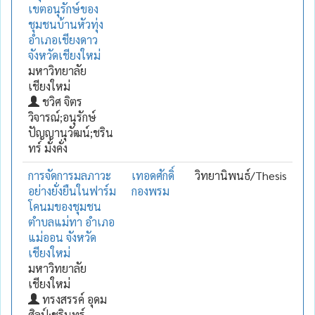
เขตอนุรักษ์ของ
ชุมชนบ้านหัวทุ่ง
อำเภอเชียงดาว
จังหวัดเชียงใหม่
มหาวิทยาลัย
เชียงใหม่
ชวิศ จิตร
วิจารณ์;อนุรักษ์
ปัญญานุวัฒน์;ชริน
ทร์ มั่งคั่ง
การจัดการมลภาวะ
เทอดศักดิ์
วิทยานิพนธ์/Thesis
อย่างยั่งยืนในฟาร์ม
กองพรม
โคนมของชุมชน
ตำบลแม่ทา อำเภอ
แม่ออน จังหวัด
เชียงใหม่
มหาวิทยาลัย
เชียงใหม่
ทรงสรรค์ อุดม
ศิลป์;ชรินทร์