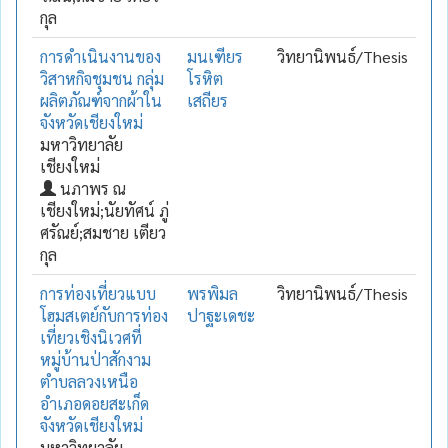
กุล
การดำเนินงานของ
มนเฑียร
วิทยานิพนธ์/Thesis
วิสาหกิจชุมชน กลุ่ม
โรหิต
ผลิตภัณฑ์จากผ้าใน
เสถียร
จังหวัดเชียงใหม่
มหาวิทยาลัย
เชียงใหม่
นภาพร ณ
เชียงใหม่;นัยทัศน์ ภู่
ศรัณย์;สมชาย เตียว
กุล
การท่องเที่ยวแบบ
พรพิมล
วิทยานิพนธ์/Thesis
โฮมสเตย์กับการท่อง
ปาฐะเดชะ
เที่ยวเชิงนิเวศที่
หมู่บ้านป่าสักงาม
ตำบลลวงเหนือ
อำเภอดอยสะเก็ด
จังหวัดเชียงใหม่
มหาวิทยาลัย