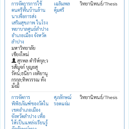
การจัดการการใช้
เฉลิมพล
วิทยานิพนธ์/Thesis
ดนตรีพื้นบ้านล้าน
คุ้มศรี
นาเพื่อการส่ง
เสริมสุขภาพ ในโรง
พยาบาลศูนย์ลำปาง
อำเภอเมือง จังหวัด
ลำปาง
มหาวิทยาลัย
เชียงใหม่
สุรพล ดำริห์กุล;ว
รสัญจก์ บุญยสุ
รัตน์;ธนียา เจติยานุ
กรกุล;ทิพวรรณ ทั่ง
มั่งมี
การจัดการ
ศุภลักษณ์
วิทยานิพนธ์/Thesis
พิพิธภัณฑ์ของวัดใน
รอดแจ่ม
เขตอำเภอเมือง
จังหวัดลำปาง เพื่อ
ให้เป็นแหล่งเรียนรู้
อัตลักษณ์ทาง