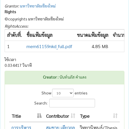
Grantor:
มหาวิทยาลัยเชียงใหม่
Rights
©copyrights มหาวิทยาลัยเชียงใหม่
RightsAccess:
ลำดับที่.
ชื่อแฟ้มข้อมูล
ขนาดแฟ้มข้อมูล
จำนวนเข
1
mem61159nkd_full.pdf
4.85 MB
ใช้เวลา
0.034417 วินาที
Creator :
นันท์นภัส คำแดง
Show
entries
Search:
Title
Contributor
Type
การบริหาร
สมชาย เตียวกุล
วิทยานิพนธ์/Thesis