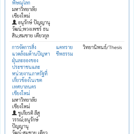
พิษณุโลก
มหาวิทยาลัย
เชียงใหม่
อนุรักษ์ ปัญญานุ
วัฒน์;พวงเพชร์ ธน
สิน;สมชาย เตียวกุล
การจัดการสิ่ง
แคทราย
วิทยานิพนธ์/Thesis
แวดล้อมด้านปัญหา
ชีพธรรม
ฝุ่นละอองของ
ประชาชนและ
หน่วยงานภาครัฐที่
เกี่ยวข้องในเขต
เทศบาลนคร
เชียงใหม่
มหาวิทยาลัย
เชียงใหม่
ชูเกียรติ ลีสุ
วรรณ์;อนุรักษ์
ปัญญานุ
วัฒน์;สมชาย เตียว