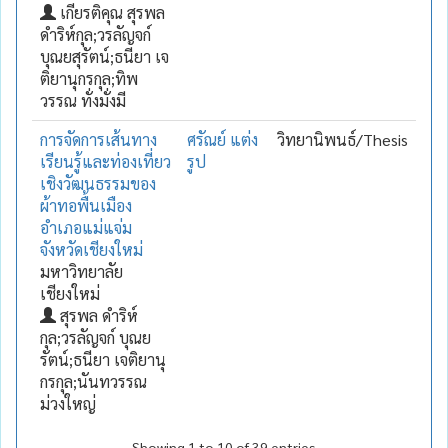
เกียรติคุณ สุรพล
ดำริห์กุล;วรลัญจก์
บุณยสุรัตน์;ธนียา เจ
ติยานุกรกุล;ทิพ
วรรณ ทั่งมั่งมี
การจัดการเส้นทาง
ศรัณย์ แต่ง
วิทยานิพนธ์/Thesis
เรียนรู้และท่องเที่ยว
รูป
เชิงวัฒนธรรมของ
ผ้าทอพื้นเมือง
อำเภอแม่แจ่ม
จังหวัดเชียงใหม่
มหาวิทยาลัย
เชียงใหม่
สุรพล ดำริห์
กุล;วรลัญจก์ บุณย
รัตน์;ธนียา เจติยานุ
กรกุล;นันทวรรณ
ม่วงใหญ่
Showing 1 to 10 of 39 entries