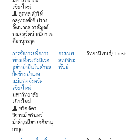
เชียงใหม่
สุรพล ดำริห์
กุล;ทรงศักดิ์ ปราง
วัฒนากุล;วรลัญจก์
บุณยสุรัตน์;ธนียา เจ
ติยานุกรกุล
การจัดการเพื่อการ
อรรณพ
วิทยานิพนธ์/Thesis
ท่องเที่ยวเชิงนิเวศ
สุทธิจิระ
อย่างยั่งยืนในตำบล
พันธ์
กื้ดช้าง อำเภอ
แม่แตง จังหวัด
เชียงใหม่
มหาวิทยาลัย
เชียงใหม่
ชวิศ จิตร
วิจารณ์;ชรินทร์
มั่งคั่ง;ธนียา เจติยานุ
กรกุล