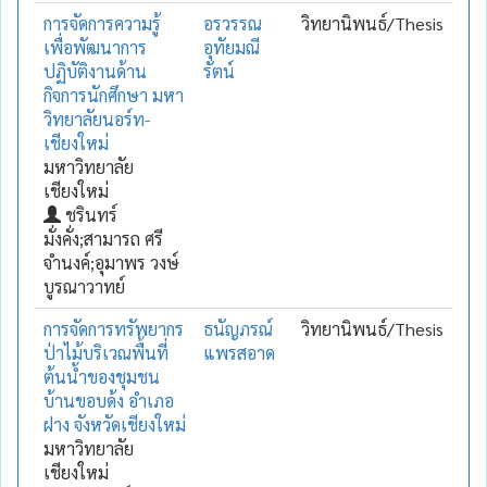
การจัดการความรู้
อรวรรณ
วิทยานิพนธ์/Thesis
เพื่อพัฒนาการ
อุทัยมณี
ปฏิบัติงานด้าน
รัตน์
กิจการนักศึกษา มหา
วิทยาลัยนอร์ท-
เชียงใหม่
มหาวิทยาลัย
เชียงใหม่
ชรินทร์
มั่งคั่ง;สามารถ ศรี
จำนงค์;อุมาพร วงษ์
บูรณาวาทย์
การจัดการทรัพยากร
ธนัญภรณ์
วิทยานิพนธ์/Thesis
ป่าไม้บริเวณพื้นที่
แพรสอาด
ต้นน้ำของชุมชน
บ้านขอบด้ง อำเภอ
ฝาง จังหวัดเชียงใหม่
มหาวิทยาลัย
เชียงใหม่