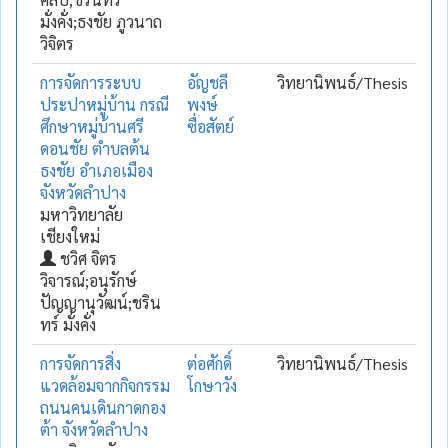
มั่งคั่ง;ธงชัย ภูวนาถ
วิจิตร
การจัดการระบบ
อัญชลี
วิทยานิพนธ์/Thesis
ประปาหมู่บ้าน กรณี
พงษ์
ศึกษาหมู่บ้านศรี
ซื่อสัตย์
ดอนชัย ตำบลต้น
ธงชัย อำเภอเมือง
จังหวัดลำปาง
มหาวิทยาลัย
เชียงใหม่
ชวิศ จิตร
วิจารณ์;อนุรักษ์
ปัญญานุวัฒน์;ชริน
ทร์ มั่งคั่ง
การจัดการสิ่ง
ต่อศักดิ์
วิทยานิพนธ์/Thesis
แวดล้อมจากกิจกรรม
โกษาวัง
ถนนคนเดินกาดกอง
ต้า จังหวัดลำปาง