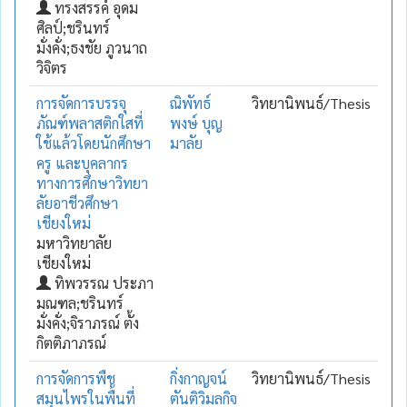
ทรงสรรค์ อุดม
ศิลป์;ชรินทร์
มั่งคั่ง;ธงชัย ภูวนาถ
วิจิตร
การจัดการบรรจุ
ณิพัทธ์
วิทยานิพนธ์/Thesis
ภัณฑ์พลาสติกใสที่
พงษ์ บุญ
ใช้แล้วโดยนักศึกษา
มาลัย
ครู และบุคลากร
ทางการศึกษาวิทยา
ลัยอาชีวศึกษา
เชียงใหม่
มหาวิทยาลัย
เชียงใหม่
ทิพวรรณ ประภา
มณฑล;ชรินทร์
มั่งคั่ง;จิราภรณ์ ตั้ง
กิตติภาภรณ์
การจัดการพืช
กิ่งกาญจน์
วิทยานิพนธ์/Thesis
สมุนไพรในพื้นที่
ตันติวิมลกิจ