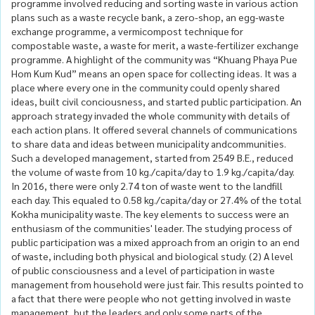
programme involved reducing and sorting waste in various action
plans such as a waste recycle bank, a zero-shop, an egg-waste
exchange programme, a vermicompost technique for
compostable waste, a waste for merit, a waste-fertilizer exchange
programme. A highlight of the community was “Khuang Phaya Pue
Hom Kum Kud” means an open space for collecting ideas. It was a
place where every one in the community could openly shared
ideas, built civil conciousness, and started public participation. An
approach strategy invaded the whole community with details of
each action plans. It offered several channels of communications
to share data and ideas between municipality andcommunities.
Such a developed management, started from 2549 B.E., reduced
the volume of waste from 10 kg./capita/day to 1.9 kg./capita/day.
In 2016, there were only 2.74 ton of waste went to the landfill
each day. This equaled to 0.58 kg./capita/day or 27.4% of the total
Kokha municipality waste. The key elements to success were an
enthusiasm of the communities' leader. The studying process of
public participation was a mixed approach from an origin to an end
of waste, including both physical and biological study. (2) A level
of public consciousness and a level of participation in waste
management from household were just fair. This results pointed to
a fact that there were people who not getting involved in waste
management, but the leaders and only some parts of the