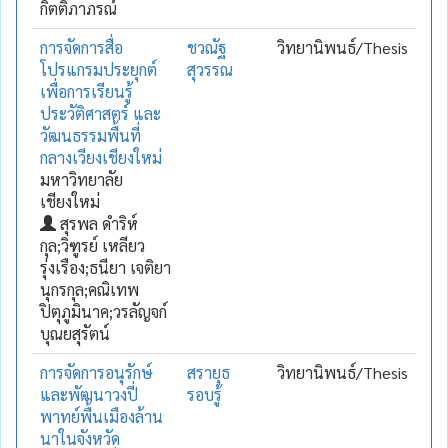
กิตติภาภรณ์
การจัดการสื่อ
ชวณัฐ
วิทยานิพนธ์/Thesis
โปรแกรมประยุกต์
สุวรรณ
เพื่อการเรียนรู้
ประวัติศาสตร์ และ
วัฒนธรรมพื้นที่
กลางเวียงเชียงใหม่
มหาวิทยาลัย
เชียงใหม่
สุรพล ดำริห์
กุล;วิฑูรย์ เหลียว
รุ่งเรือง;ธนียา เจติยา
นุกรกุล;คณิเทพ
ปิตุภูมินาค;วรลัญจก์
บุณยสุรัตน์
การจัดการอนุรักษ์
สรายุธ
วิทยานิพนธ์/Thesis
และพัฒนาวงปี่
รอบรู้
พาทย์พื้นเมืองล้าน
นาในจังหวัด