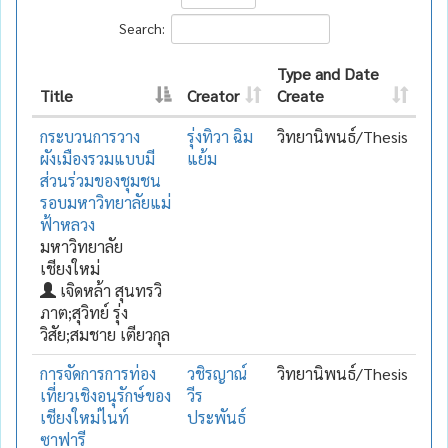
Search:
Type and Date
Title
Creator
Create
กระบวนการวาง
รุ่งทิวา ฉิม
วิทยานิพนธ์/Thesis
ผังเมืองรวมแบบมี
แย้ม
ส่วนร่วมของชุมชน
รอบมหาวิทยาลัยแม่
ฟ้าหลวง
มหาวิทยาลัย
เชียงใหม่
เจิดหล้า สุนทรวิ
ภาต;สุวิทย์ รุ่ง
วิสัย;สมชาย เตียวกุล
การจัดการการท่อง
วชิรญาณ์
วิทยานิพนธ์/Thesis
เที่ยวเชิงอนุรักษ์ของ
วีร
เชียงใหม่ไนท์
ประพันธ์
ซาฟารี