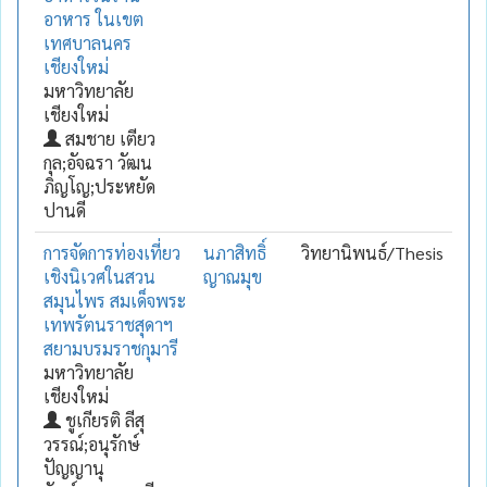
อาหาร ในเขต
เทศบาลนคร
เชียงใหม่
มหาวิทยาลัย
เชียงใหม่
สมชาย เตียว
กุล;อัจฉรา วัฒน
ภิญโญ;ประหยัด
ปานดี
การจัดการท่องเที่ยว
นภาสิทธิ์
วิทยานิพนธ์/Thesis
เชิงนิเวศในสวน
ญาณมุข
สมุนไพร สมเด็จพระ
เทพรัตนราชสุดาฯ
สยามบรมราชกุมารี
มหาวิทยาลัย
เชียงใหม่
ชูเกียรติ ลีสุ
วรรณ์;อนุรักษ์
ปัญญานุ