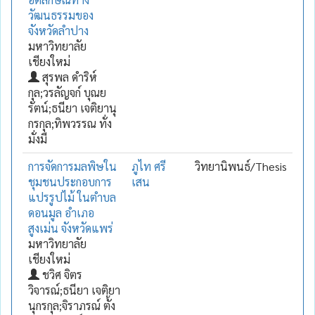
วัฒนธรรมของ
จังหวัดลำปาง
มหาวิทยาลัย
เชียงใหม่
สุรพล ดำริห์
กุล;วรลัญจก์ บุณย
รัตน์;ธนียา เจติยานุ
กรกุล;ทิพวรรณ ทั่ง
มั่งมี
การจัดการมลพิษใน
ภูไท ศรี
วิทยานิพนธ์/Thesis
ชุมชนประกอบการ
เสน
แปรรูปไม้ ในตำบล
ดอนมูล อำเภอ
สูงเม่น จังหวัดแพร่
มหาวิทยาลัย
เชียงใหม่
ชวิศ จิตร
วิจารณ์;ธนียา เจติยา
นุกรกุล;จิราภรณ์ ตั้ง