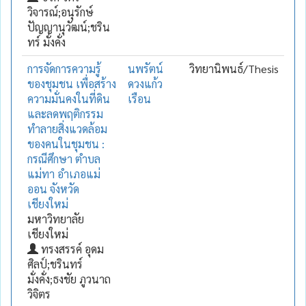
วิจารณ์;อนุรักษ์
ปัญญานุวัฒน์;ชริน
ทร์ มั่งคั่ง
การจัดการความรู้
นพรัตน์
วิทยานิพนธ์/Thesis
ของชุมชน เพื่อสร้าง
ดวงแก้ว
ความมั่นคงในที่ดิน
เรือน
และลดพฤติกรรม
ทำลายสิ่งแวดล้อม
ของคนในชุมชน :
กรณีศึกษา ตำบล
แม่ทา อำเภอแม่
ออน จังหวัด
เชียงใหม่
มหาวิทยาลัย
เชียงใหม่
ทรงสรรค์ อุดม
ศิลป์;ชรินทร์
มั่งคั่ง;ธงชัย ภูวนาถ
วิจิตร