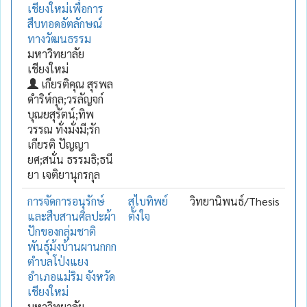
เชียงใหม่เพื่อการ
สืบทอดอัตลักษณ์
ทางวัฒนธรรม
มหาวิทยาลัย
เชียงใหม่
เกียรติคุณ สุรพล
ดำริห์กุล;วรลัญจก์
บุณยสุรัตน์;ทิพ
วรรณ ทั่งมั่งมี;รัก
เกียรติ ปัญญา
ยศ;สนั่น ธรรมธิ;ธนี
ยา เจติยานุกรกุล
การจัดการอนุรักษ์
สไบทิพย์
วิทยานิพนธ์/Thesis
และสืบสานศิลปะผ้า
ตั้งใจ
ปักของกลุ่มชาติ
พันธุ์ม้งบ้านผานกกก
ตำบลโป่งแยง
อำเภอแม่ริม จังหวัด
เชียงใหม่
มหาวิทยาลัย