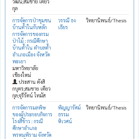
วัฒน์;สมชาย เตียว
กุล
การจัดการป่าชุมชน
วรรณี ธง
วิทยานิพนธ์/Thesis
บ้านต๊ำในกับหลัก
เธียร
การจัดการของกรม
ป่าไม้ : กรณีศึกษา
บ้านต๊ำใน ตำบลต๊ำ
อำเภอเมือง จังหวัด
พะเยา
มหาวิทยาลัย
เชียงใหม่
ประสาน ตังสิ
กบุตร;สมชาย เตียว
กุล;จุรีรัตน์ โทมัส
การจัดการมลพิษ
พิญญารัศม์
วิทยานิพนธ์/Thesis
ของผู้ประกอบกิจการ
ธรรม
โรงสีข้าว : กรณี
หิเวศน์
ศึกษาอำเภอ
พรหมพิราม จังหวัด