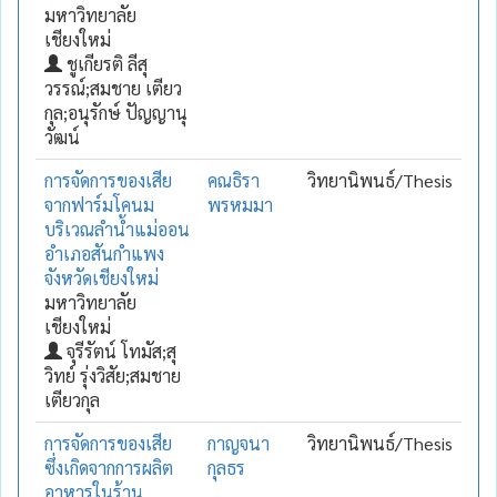
มหาวิทยาลัย
เชียงใหม่
ชูเกียรติ ลีสุ
วรรณ์;สมชาย เตียว
กุล;อนุรักษ์ ปัญญานุ
วัฒน์
การจัดการของเสีย
คณธิรา
วิทยานิพนธ์/Thesis
จากฟาร์มโคนม
พรหมมา
บริเวณลำน้ำแม่ออน
อำเภอสันกำแพง
จังหวัดเชียงใหม่
มหาวิทยาลัย
เชียงใหม่
จุรีรัตน์ โทมัส;สุ
วิทย์ รุ่งวิสัย;สมชาย
เตียวกุล
การจัดการของเสีย
กาญจนา
วิทยานิพนธ์/Thesis
ซึ่งเกิดจากการผลิต
กุลธร
อาหารในร้าน