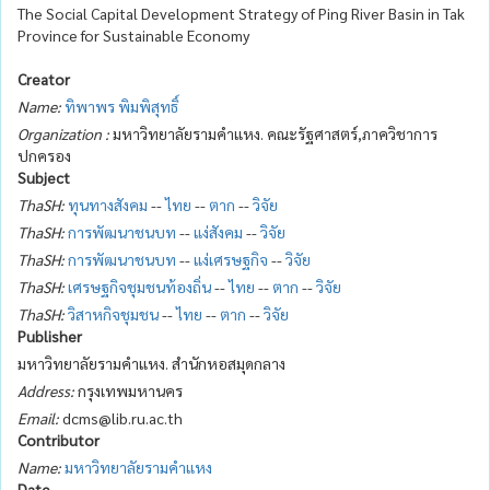
The Social Capital Development Strategy of Ping River Basin in Tak
Province for Sustainable Economy
Creator
Name:
ทิพาพร พิมพิสุทธิ์
Organization :
มหาวิทยาลัยรามคำแหง. คณะรัฐศาสตร์,ภาควิชาการ
ปกครอง
Subject
ThaSH:
ทุนทางสังคม
--
ไทย
--
ตาก
--
วิจัย
ThaSH:
การพัฒนาชนบท
--
แง่สังคม
--
วิจัย
ThaSH:
การพัฒนาชนบท
--
แง่เศรษฐกิจ
--
วิจัย
ThaSH:
เศรษฐกิจชุมชนท้องถิ่น
--
ไทย
--
ตาก
--
วิจัย
ThaSH:
วิสาหกิจชุมชน
--
ไทย
--
ตาก
--
วิจัย
Publisher
มหาวิทยาลัยรามคำแหง. สำนักหอสมุดกลาง
Address:
กรุงเทพมหานคร
Email:
dcms@lib.ru.ac.th
Contributor
Name:
มหาวิทยาลัยรามคำแหง
Date