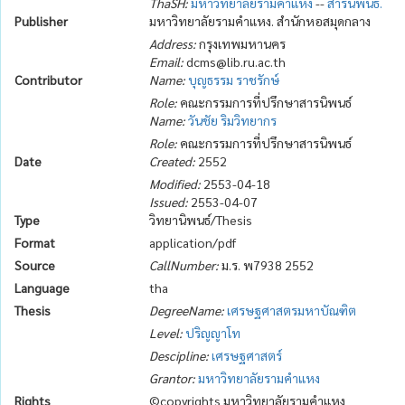
ThaSH:
มหาวิทยาลัยรามคำแหง
--
สารนิพนธ์.
Publisher
มหาวิทยาลัยรามคำแหง. สำนักหอสมุดกลาง
Address:
กรุงเทพมหานคร
Email:
dcms@lib.ru.ac.th
Contributor
Name:
บุญธรรม ราชรักษ์
Role:
คณะกรรมการที่ปรึกษาสารนิพนธ์
Name:
วันชัย ริมวิทยากร
Role:
คณะกรรมการที่ปรึกษาสารนิพนธ์
Date
Created:
2552
Modified:
2553-04-18
Issued:
2553-04-07
Type
วิทยานิพนธ์/Thesis
Format
application/pdf
Source
CallNumber:
ม.ร. พ7938 2552
Language
tha
Thesis
DegreeName:
เศรษฐศาสตรมหาบัณฑิต
Level:
ปริญญาโท
Descipline:
เศรษฐศาสตร์
Grantor:
มหาวิทยาลัยรามคำแหง
Rights
©copyrights มหาวิทยาลัยรามคำแหง