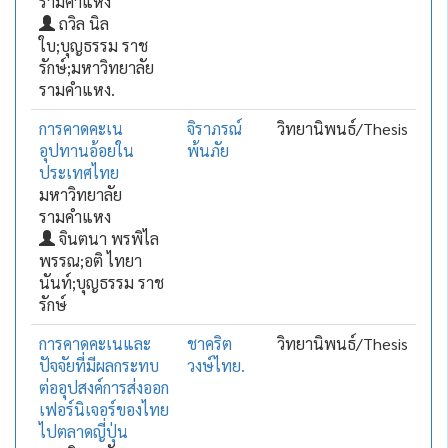
รามคำแหง
ถวิล นิล
ใบ;บุญธรรม ราช
รักษ์;มหาวิทยาลัย
รามคำแหง.
การคาดคะเน
จิราภรณ์
วิทยานิพนธ์/Thesis
อุปทานอ้อยใน
พ้นภัย
ประเทศไทย
มหาวิทยาลัย
รามคำแหง
จินตนา พรพิไล
พรรณ;อติ ไทยา
นันท์;บุญธรรม ราช
รักษ์
การคาดคะเนและ
ชาคริต
วิทยานิพนธ์/Thesis
ปัจจัยที่มีผลกระทบ
วงษ์ไทย.
ต่ออุปสงค์การส่งออก
เฟอร์นิเจอร์ของไทย
ไปตลาดญี่ปุ่น