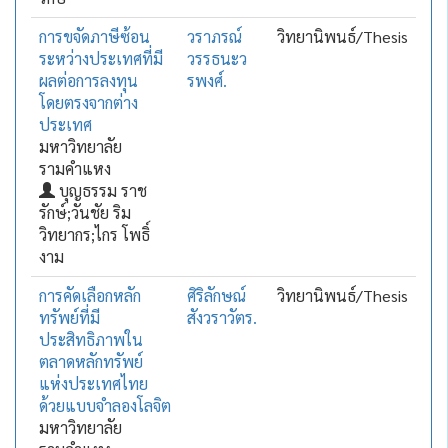
การขจัดภาษีซ้อน
วราภรณ์
วิทยานิพนธ์/Thesis
ระหว่างประเทศที่มี
วรรธนะว
ผลต่อการลงทุน
รพงศ์.
โดยตรงจากต่าง
ประเทศ
มหาวิทยาลัย
รามคำแหง
บุญธรรม ราช
รักษ์;วันชัย ริม
วิทยากร;ไกร โพธิ์
งาม
การคัดเลือกหลัก
ศิริลักษณ์
วิทยานิพนธ์/Thesis
ทรัพย์ที่มี
สังวราวัตร.
ประสิทธิภาพใน
ตลาดหลักทรัพย์
แห่งประเทศไทย
ด้วยแบบจำลองโลจิต
มหาวิทยาลัย