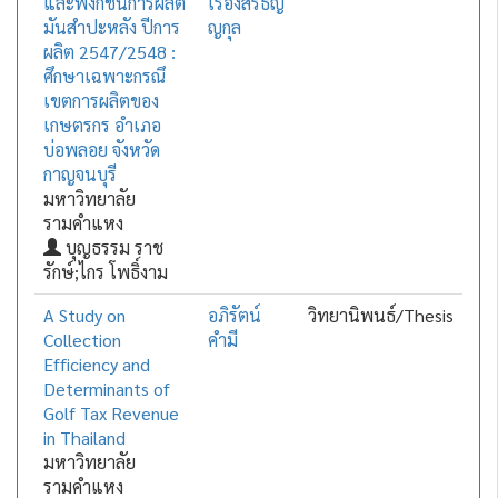
และฟังก์ชันการผลิต
เรืองสิริธัญ
มันสำปะหลัง ปีการ
ญกุล
ผลิต 2547/2548 :
ศึกษาเฉพาะกรณึ
เขตการผลิตของ
เกษตรกร อำเภอ
บ่อพลอย จังหวัด
กาญจนบุรี
มหาวิทยาลัย
รามคำแหง
บุญธรรม ราช
รักษ์;ไกร โพธิ์งาม
A Study on
อภิรัตน์
วิทยานิพนธ์/Thesis
Collection
คำมี
Efficiency and
Determinants of
Golf Tax Revenue
in Thailand
มหาวิทยาลัย
รามคำแหง