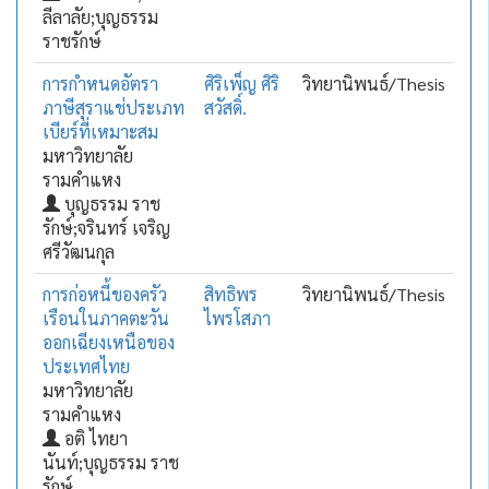
ลีลาลัย;บุญธรรม
ราชรักษ์
การกำหนดอัตรา
ศิริเพ็ญ ศิริ
วิทยานิพนธ์/Thesis
ภาษีสุราแช่ประเภท
สวัสดิ์.
เบียร์ที่เหมาะสม
มหาวิทยาลัย
รามคำแหง
บุญธรรม ราช
รักษ์;จรินทร์ เจริญ
ศรีวัฒนกุล
การก่อหนี้ของครัว
สิทธิพร
วิทยานิพนธ์/Thesis
เรือนในภาคตะวัน
ไพรโสภา
ออกเฉียงเหนือของ
ประเทศไทย
มหาวิทยาลัย
รามคำแหง
อติ ไทยา
นันท์;บุญธรรม ราช
รักษ์