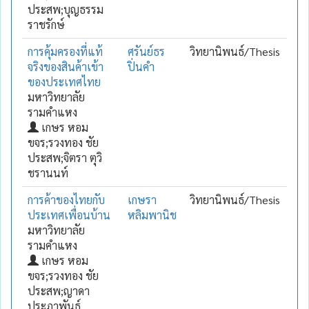
ประสพ;บุญธรรม
ราชรักษ์
การคุ้มครองที่แท้
ศรันย์ธร
วิทยานิพนธ์/Thesis
จริงของสินค้าเข้า
ปิ่นคำ
ของประเทศไทย
มหาวิทยาลัย
รามคำแหง
เกษร หอม
ขจร;รวงทอง ชัย
ประสพ;จิตรา ตุวิ
ชรานนท์
การค้าของไทยกับ
เกษรา
วิทยานิพนธ์/Thesis
ประเทศเพื่อนบ้าน
หลิมพานิช
มหาวิทยาลัย
รามคำแหง
เกษร หอม
ขจร;รวงทอง ชัย
ประสพ;ญาดา
ประภาพันธ์