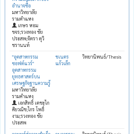
อำนาจซื้อ
มหาวิทยาลัย
รามคำแหง
เกษร หอม
ขจร;รวงทอง ชัย
ประสพ;จิตรา ตุวิ
ชรานนท์
"อุตสาหกรรม
ชเนตร
วิทยานิพนธ์/Thesis
ซอฟต์แวร์"
แก้วเล็ก
อุตสาหกรรม
ยุทธศาสตร์บน
เศรษฐกิจฐานความรู้
มหาวิทยาลัย
รามคำแหง
เอกสิทธิ์ เตชะไก
ศิยวณิช;ไกร โพธิ์
งาม;รวงทอง ชัย
ประสพ