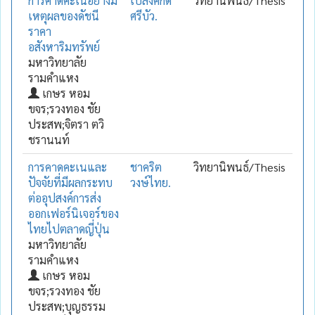
การคาดคะเนอย่างมี
เปล่งศักดิ์
วิทยานิพนธ์/Thesis
เหตุผลของดัชนี
ศรีบัว.
ราคา
อสังหาริมทรัพย์
มหาวิทยาลัย
รามคำแหง
เกษร หอม
ขจร;รวงทอง ชัย
ประสพ;จิตรา ตวิ
ชรานนท์
การคาดคะเนและ
ชาคริต
วิทยานิพนธ์/Thesis
ปัจจัยที่มีผลกระทบ
วงษ์ไทย.
ต่ออุปสงค์การส่ง
ออกเฟอร์นิเจอร์ของ
ไทยไปตลาดญี่ปุ่น
มหาวิทยาลัย
รามคำแหง
เกษร หอม
ขจร;รวงทอง ชัย
ประสพ;บุญธรรม