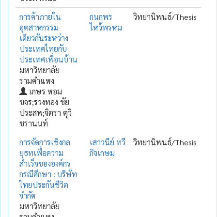
การค้าภายใน
กนกพร
วิทยานิพนธ์/Thesis
อุตสาหกรรม
ไหว้พรหม
เดียวกันระหว่าง
ประเทศไทยกับ
ประเทศเพื่อนบ้าน
มหาวิทยาลัย
รามคำแหง
เกษร หอม
ขจร;รวงทอง ชัย
ประสพ;จิตรา ตุวิ
ชรานนท์
การจัดการเชิงกล
เสาวนีย์ ทวี
วิทยานิพนธ์/Thesis
ยุธทเพื่อความ
กิจเกษม
สำเร็จขององค์กร
กรณีศึกษา : บริษัท
ไทยประกันชีวิต
จำกัด
มหาวิทยาลัย
รามคำแหง