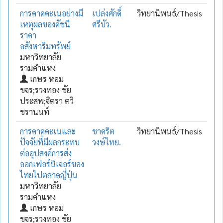
การคาดคะเนอย่างมี
เปล่งศักดิ์
วิทยานิพนธ์/Thesis
เหตุผลของดัชนี
ศรีบัว.
ราคา
อสังหาริมทรัพย์
มหาวิทยาลัย
รามคำแหง
เกษร หอม
ขจร;รวงทอง ชัย
ประสพ;จิตรา ตวิ
ชรานนท์
การคาดคะเนและ
ชาคริต
วิทยานิพนธ์/Thesis
ปัจจัยที่มีผลกระทบ
วงษ์ไทย.
ต่ออุปสงค์การส่ง
ออกเฟอร์นิเจอร์ของ
ไทยไปตลาดญี่ปุ่น
มหาวิทยาลัย
รามคำแหง
เกษร หอม
ขจร;รวงทอง ชัย