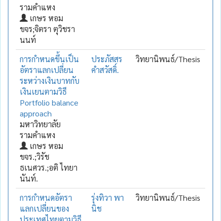
รามคำแหง
เกษร หอม
ขจร;จิตรา ตุวิชรา
นนท์
การกำหนดขึ้นเป็น
ประภัสสร
วิทยานิพนธ์/Thesis
อัตราแลกเปลี่ยน
คำสวัสดิ์.
ระหว่างเงินบาทกับ
เงินเยนตามวิธี
Portfolio balance
approach
มหาวิทยาลัย
รามคำแหง
เกษร หอม
ขจร.;วิรัช
ธเนศวร.;อติ ไทยา
นันท์.
การกำหนดอัตรา
รุ่งทิวา พา
วิทยานิพนธ์/Thesis
แลกเปลี่ยนของ
นิช
ประเทศไทยตามวิธี