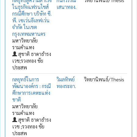
กลยุทธ์สู่ความสำเร็จ
กนกวรรณ
วิทยานิพนธ์/Thesis
ในธุรกิจแฟรนไชส์
เสนาทอง.
กรณีศึกษา บริษัท ซี.
พี. เซเว่นอีเลฟเว่น
จำกัด ในเขต
กรุงเทพมหานคร
มหาวิทยาลัย
รามคำแหง
สุชาติ ธาดาธำรง
เวช;รวงทอง ชัย
ประสพ
กลยุทธ์ในการ
วิมลทิพย์
วิทยานิพนธ์/Thesis
พัฒนาองค์กร : กรณี
ทองระอา.
ศึกษาการเคหะแห่ง
ชาติ
มหาวิทยาลัย
รามคำแหง
สุชาติ ธาดาธำรง
เวช ;รวงทอง ชัย
ประสพ