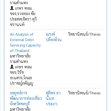
รามคำแหง
เกษร หอม
ขจร;รวงทอง ชัย
ประสพ;จิตรา ตุวิ
ชรานนท์
An Analysis of
ณรงค์
วิทยานิพนธ์/Thesis
External Debt
ปล้องอ้วน
Servicing Capacity
of Thailand
มหาวิทยาลัย
รามคำแหง
เกษร หอม
ขจร;วิรัช
ธเนศวร;โกมล
ปราชญ์กตัญญู
กลยุทธ์การ
ศุลีพร อา
วิทยานิพนธ์/Thesis
พัฒนาการท่องเที่ยว
นันท
จังหวัดชลบุรี
ประภา.
มหาวิทยาลัย