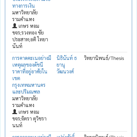
ทางการเงิน
มหาวิทยาลัย
รามคำแหง
เกษร หอม
ขจร;รวงทอง ชัย
ประสาท;อติ ไทยา
นันท์
การคาดคะเนอย่างมี
นิธินันท์ ธ
วิทยานิพนธ์/Thesis
เหตุผลของดัชนี
ยานุ
ราคาที่อยู่อาศัยใน
วัฒนวงศ์
เขต
กรุงเทพมหานคร
และปริมณฑล
มหาวิทยาลัย
รามคำแหง
เกษร หอม
ขจร;จิตรา ตุวิชรา
นนท์