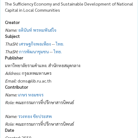
The Sufficiency Economy and Sustainable Development of National
Capital in Local Communities
Creator
Name:
อดินันท์ พรหมพันธ์ใจ
Subject
ThaSH:
เศรษฐกิจพอเพียง
--
ไทย.
ThaSH:
การพัฒนาชุมชน
--
ไทย.
Publisher
มหาวิทยาลัยรามคำแหง. สำนักหอสมุดกลาง
Address:
กรุงเทพมหานคร
Email:
dcms@lib.ru.ac.th
Contributor
Name:
เกษร หอมขจร
Role:
คณะกรรมการที่ปรึกษาสารนิพนธ์
Name:
รวงทอง ชัยประสพ
Role:
คณะกรรมการที่ปรึกษาสารนิพนธ์
Date
Created:
2550