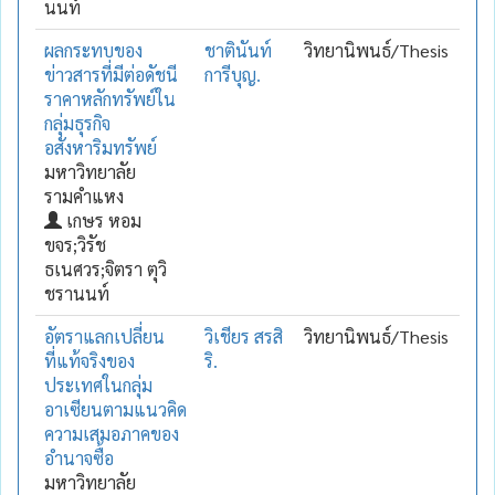
นนท์
ผลกระทบของ
ชาตินันท์
วิทยานิพนธ์/Thesis
ข่าวสารที่มีต่อดัชนี
การีบุญ.
ราคาหลักทรัพย์ใน
กลุ่มธุรกิจ
อสังหาริมทรัพย์
มหาวิทยาลัย
รามคำแหง
เกษร หอม
ขจร;วิรัช
ธเนศวร;จิตรา ตุวิ
ชรานนท์
อัตราแลกเปลี่ยน
วิเชียร สรสิ
วิทยานิพนธ์/Thesis
ที่แท้จริงของ
ริ.
ประเทศในกลุ่ม
อาเซียนตามแนวคิด
ความเสมอภาคของ
อำนาจซื้อ
มหาวิทยาลัย