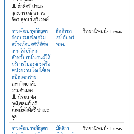
ศักดิ์ศรี ปาณะ
กุล;อารมณ์ ฉนวน
จิตร;สุคนธ์ ภูริเวทย์
การพัฒนาหลักสูตร
กิตติพรร
วิทยานิพนธ์/Thesis
ฝึกอบรมเพื่อเสริม
ธน์ จันทร์
สร้างทัศนคติที่ดีต่อ
หลง.
การ ให้บริการ
สำหรับพนักงานผู้ให้
บริการในองค์กรหรือ
หน่วยงาน โดยใช้เท
คนิคเดลฟาย
มหาวิทยาลัย
รามคำแหง
นิรมล ศต
วุฒิ;สุคนธ์ ภูริ
เวทย์;ศักดิ์ศรี ปาณะ
กุล
การพัฒนาหลักสูตร
มัลลิกา
วิทยานิพนธ์/Thesis