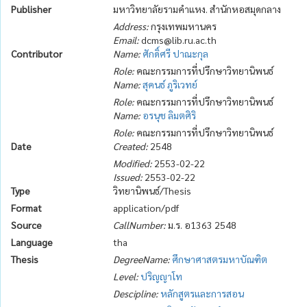
Publisher
มหาวิทยาลัยรามคำแหง. สำนักหอสมุดกลาง
Address:
กรุงเทพมหานคร
Email:
dcms@lib.ru.ac.th
Contributor
Name:
ศักดิ์ศรี ปาณะกุล
Role:
คณะกรรมการที่ปรึกษาวิทยานิพนธ์
Name:
สุคนธ์ ภูริเวทย์
Role:
คณะกรรมการที่ปรึกษาวิทยานิพนธ์
Name:
อรนุช ลิมตศิริ
Role:
คณะกรรมการที่ปรึกษาวิทยานิพนธ์
Date
Created:
2548
Modified:
2553-02-22
Issued:
2553-02-22
Type
วิทยานิพนธ์/Thesis
Format
application/pdf
Source
CallNumber:
ม.ร. อ1363 2548
Language
tha
Thesis
DegreeName:
ศึกษาศาสตรมหาบัณฑิต
Level:
ปริญญาโท
Descipline:
หลักสูตรและการสอน