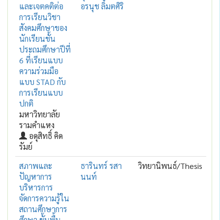
และเจตคติต่อ
อรนุช ลิมตศิริ
การเรียนวิชา
สังคมศึกษาของ
นักเรียนชั้น
ประถมศึกษาปีที่
6 ที่เรียนแบบ
ความร่วมมือ
แบบ STAD กับ
การเรียนแบบ
ปกติ
มหาวิทยาลัย
รามคำแหง
อดุสิทธิ์ คิด
รัมย์
สภาพและ
ธารินทร์ รสา
วิทยานิพนธ์/Thesis
ปัญหาการ
นนท์
บริหารการ
จัดการความรู้ใน
สถานศึกษาการ
ศึกษา ขั้นพื้น