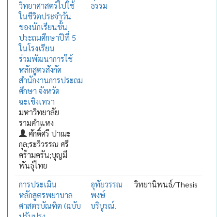
วิทยาศาสตร์ไปใช้
ธรรม
ในชีวิตประจำวัน
ของนักเรียนชั้น
ประถมศึกษาปีที่ 5
ในโรงเรียน
ร่วมพัฒนาการใช้
หลักสูตรสังกัด
สำนักงานการประถม
ศึกษา จังหวัด
ฉะเชิงเทรา
มหาวิทยาลัย
รามคำแหง
ศักดิ์ศรี ปาณะ
กุล;ระวิวรรณ ศรี
คร้ามครัน;บุญมี
พันธุ์ไทย
การประเมิน
อุทัยวรรณ
วิทยานิพนธ์/Thesis
หลักสูตรพยาบาล
พงษ์
ศาสตรบัณฑิต (ฉบับ
บริบูรณ์.
ปรับปรุง