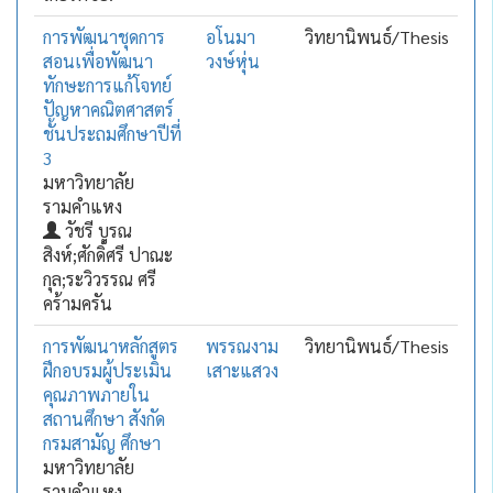
การพัฒนาชุดการ
อโนมา
วิทยานิพนธ์/Thesis
สอนเพื่อพัฒนา
วงษ์หุ่น
ทักษะการแก้โจทย์
ปัญหาคณิตศาสตร์
ชั้นประถมศึกษาปีที่
3
มหาวิทยาลัย
รามคำแหง
วัชรี บูรณ
สิงห์;ศักดิ์ศรี ปาณะ
กุล;ระวิวรรณ ศรี
คร้ามครัน
การพัฒนาหลักสูตร
พรรณงาม
วิทยานิพนธ์/Thesis
ฝึกอบรมผู้ประเมิน
เสาะแสวง
คุณภาพภายใน
สถานศึกษา สังกัด
กรมสามัญ ศึกษา
มหาวิทยาลัย
รามคำแหง