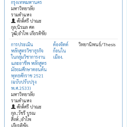
กรุงเทพมหานคร
มหาวิทยาลัย
รามคำแหง
ศักดิ์ศรี ปาณะ
กุล;นิรมล ศต
วุฒิ;อำไพ เกียรติชัย
การประเมิน
ต้องจิตต์
วิทยานิพนธ์/Thesis
หลักสูตรวิชาธุรกิจ
ก้อนใน
ในกลุ่มวิชาการงาน
เมือง.
และอาชีพ หลักสูตร
มัธยมศึกษาตอนต้น
พุทธศักราช 2521
(ฉบับปรับปรุง
พ.ศ.2533)
มหาวิทยาลัย
รามคำแหง
ศักดิ์ศรี ปาณะ
กุล.;วัชรี บูรณ
สิงห์.;อำไพ
เกียรติชัย.