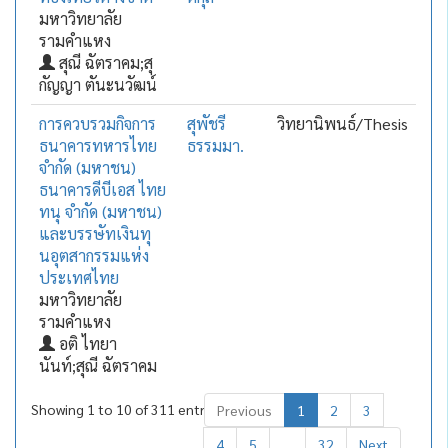
มหาวิทยาลัย
รามคำแหง
สุณี ฉัตราคม;สุ
กัญญา ตันะนวัฒน์
การควบรวมกิจการ
สุพัชรี
วิทยานิพนธ์/Thesis
ธนาคารทหารไทย
ธรรมมา.
จำกัด (มหาชน)
ธนาคารดีบีเอส ไทย
ทนุ จำกัด (มหาชน)
และบรรษัทเงินทุ
นอุตสากรรมแห่ง
ประเทศไทย
มหาวิทยาลัย
รามคำแหง
อติ ไทยา
นันท์;สุณี ฉัตราคม
Showing 1 to 10 of 311 entries
Previous
1
2
3
4
5
…
32
Next