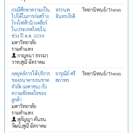
กรณีศึกษาความเป็น
อรรนพ
วิทยานิพนธ์/Thesis
ไปได้ในการก่อสร้าง
อินทรภักดี
โรงไฟฟ้านิวเคลียร์
ในประเทศไทยใน
ช่วง ปี ค.ศ. 2039
มหาวิทยาลัย
รามคำแหง
กาญจนา ธรรมา
วาท;สุณี ฉัตราคม
กลยุทธ์การให้บริการ
จารุณีย์ ศรี
วิทยานิพนธ์/Thesis
ของธนาคารธนชาต
สถาพร
จำกัด (มหาชน) กับ
ความพึงพอใจของ
ลูกค้า
มหาวิทยาลัย
รามคำแหง
สุกัญญา ตันธน
วัฒน์;สุณี ฉัตราคม