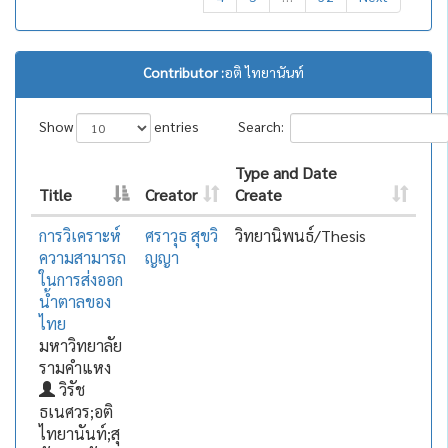
Contributor :
อติ ไทยานันท์
Show
entries
Search:
Type and Date
Title
Creator
Create
การวิเคราะห์
ศราวุธ สุขวิ
วิทยานิพนธ์/Thesis
ความสามารถ
ญญา
ในการส่งออก
น้ำตาลของ
ไทย
มหาวิทยาลัย
รามคำแหง
วิรัช
ธเนศวร;อติ
ไทยานันท์;สุ