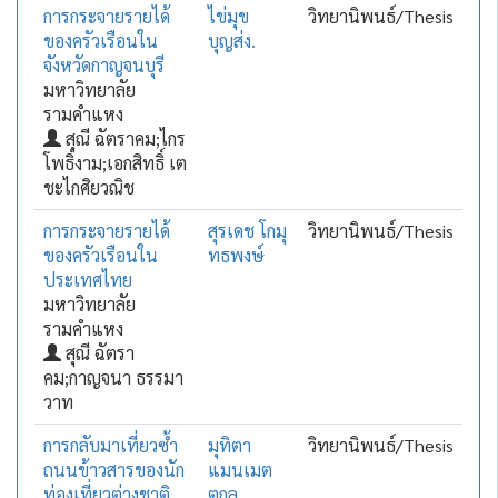
การกระจายรายได้
ไข่มุข
วิทยานิพนธ์/Thesis
ของครัวเรือนใน
บุญส่ง.
จังหวัดกาญจนบุรี
มหาวิทยาลัย
รามคำแหง
สุณี ฉัตราคม;ไกร
โพธิ์งาม;เอกสิทธิ์ เต
ชะไกศิยวณิช
การกระจายรายได้
สุรเดช โกมุ
วิทยานิพนธ์/Thesis
ของครัวเรือนใน
ทธพงษ์
ประเทศไทย
มหาวิทยาลัย
รามคำแหง
สุณี ฉัตรา
คม;กาญจนา ธรรมา
วาท
การกลับมาเที่ยวซ้ำ
มุทิตา
วิทยานิพนธ์/Thesis
ถนนข้าวสารของนัก
แมนเมต
ท่องเที่ยวต่างชาติ
ตกุล