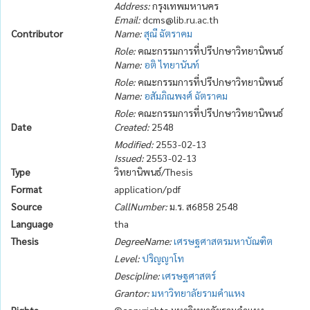
Address:
กรุงเทพมหานคร
Email:
dcms@lib.ru.ac.th
Contributor
Name:
สุณี ฉัตราคม
Role:
คณะกรรมการที่ปรึปกษาวิทยานิพนธ์
Name:
อติ ไทยานันท์
Role:
คณะกรรมการที่ปรึปกษาวิทยานิพนธ์
Name:
อสัมภิณพงศ์ ฉัตราคม
Role:
คณะกรรมการที่ปรึปกษาวิทยานิพนธ์
Date
Created:
2548
Modified:
2553-02-13
Issued:
2553-02-13
Type
วิทยานิพนธ์/Thesis
Format
application/pdf
Source
CallNumber:
ม.ร. ส6858 2548
Language
tha
Thesis
DegreeName:
เศรษฐศาสตรมหาบัณฑิต
Level:
ปริญญาโท
Descipline:
เศรษฐศาสตร์
Grantor:
มหาวิทยาลัยรามคำแหง