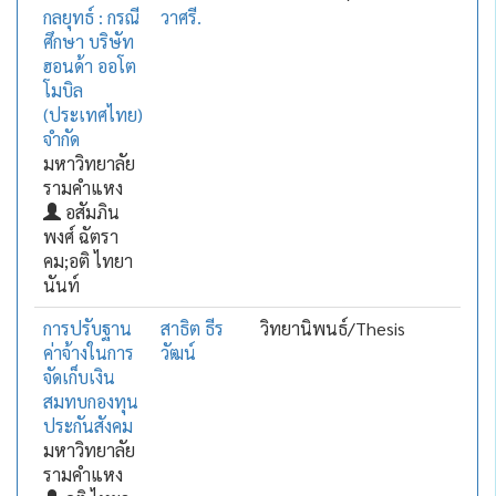
กลยุทธ์ : กรณี
วาศรี.
ศึกษา บริษัท
ฮอนด้า ออโต
โมบิล
(ประเทศไทย)
จำกัด
มหาวิทยาลัย
รามคำแหง
อสัมภิน
พงศ์ ฉัตรา
คม;อติ ไทยา
นันท์
การปรับฐาน
สาธิต ธีร
วิทยานิพนธ์/Thesis
ค่าจ้างในการ
วัฒน์
จัดเก็บเงิน
สมทบกองทุน
ประกันสังคม
มหาวิทยาลัย
รามคำแหง