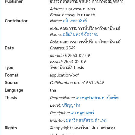
Publisher
มหาวิทยาลัยรามคำแหง. สำนักหอสมุดกลาง
Address:
กรุงเทพมหานคร
Email:
dcms@lib.ru.ac.th
Contributor
Name:
อติ ไทยานันท์
Role:
คณะกรรมการที่ปรึกษาวิทยานิพนธ์
Name:
อสัมภินพงศ์ ฉัตราคม
Role:
คณะกรรมการที่ปรึกษาวิทยานิพนธ์
Date
Created:
2549
Modified:
2553-02-09
Issued:
2553-02-09
Type
วิทยานิพนธ์/Thesis
Format
application/pdf
Source
CallNumber:
ม.ร. อ1651 2549
Language
tha
Thesis
DegreeName:
เศรษฐศาสตรมหาบัณฑิต
Level:
ปริญญาโท
Descipline:
เศรษฐศาสตร์
Grantor:
มหาวิทยาลัยรามคำแหง
Rights
©copyrights มหาวิทยาลัยรามคำแหง