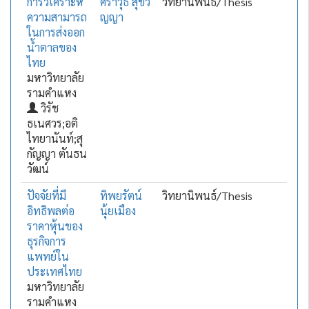
การวิเคราะห์
ศราวุธ สุขวิ
วิทยานิพนธ์/Thesis
ความสามารถ
ญญา
ในการส่งออก
น้ำตาลของ
ไทย
มหาวิทยาลัย
รามคำแหง
วิรัช
ธเนศวร;อติ
ไทยานันท์;สุ
กัญญา ตันธน
วัฒน์
ปัจจัยที่มี
ทิพยรัตน์
วิทยานิพนธ์/Thesis
อิทธิพลต่อ
นุ้ยเมือง
ราคาหุ้นของ
ธุรกิจการ
แพทย์ใน
ประเทศไทย
มหาวิทยาลัย
รามคำแหง