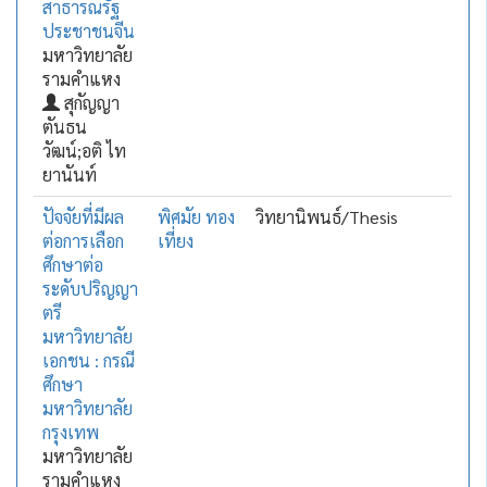
สาธารณรัฐ
ประชาชนจีน
มหาวิทยาลัย
รามคำแหง
สุกัญญา
ตันธน
วัฒน์;อติ ไท
ยานันท์
ปัจจัยที่มีผล
พิศมัย ทอง
วิทยานิพนธ์/Thesis
ต่อการเลือก
เที่ยง
ศึกษาต่อ
ระดับปริญญา
ตรี
มหาวิทยาลัย
เอกชน : กรณี
ศึกษา
มหาวิทยาลัย
กรุงเทพ
มหาวิทยาลัย
รามคำแหง