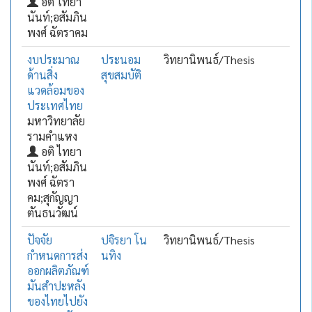
อติ ไทยา
นันท์;อสัมภิน
พงศ์ ฉัตราคม
งบประมาณ
ประนอม
วิทยานิพนธ์/Thesis
ด้านสิ่ง
สุขสมบัติ
แวดล้อมของ
ประเทศไทย
มหาวิทยาลัย
รามคำแหง
อติ ไทยา
นันท์;อสัมภิน
พงศ์ ฉัตรา
คม;สุกัญญา
ตันธนวัฒน์
ปัจจัย
ปจิรยา โน
วิทยานิพนธ์/Thesis
กำหนดการส่ง
นทิง
ออกผลิตภัณฑ์
มันสำปะหลัง
ของไทยไปยัง