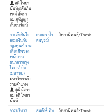
อติ ไทยา
นันท์;อสัมภิน
พงศ์ ฉัตรา
คม;สุกัญญา
ตันธนวัฒน์
การตัดสินใจ
กนกอร น้ำ
วิทยานิพนธ์/Thesis
ออมเงินกับ
สมบูรณ์
กองทุนสำรอง
เลี้ยงชีพของ
พนักงาน
ธนาคารกรุง
ไทย จำกัด
(มหาชน)
มหาวิทยาลัย
รามคำแหง
สุณี ฉัตรา
คม;อติ ไทยา
นันท์
การบริหาร
สมศักดิ์ ทิพ
วิทยานิพนธ์/Thesis