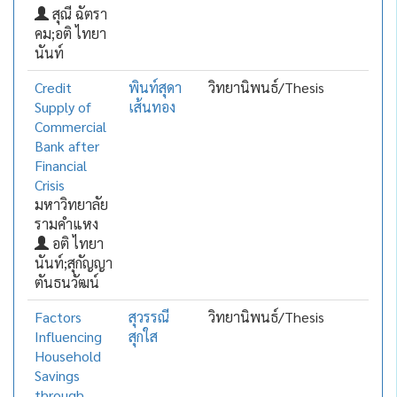
สุณี ฉัตรา
คม;อติ ไทยา
นันท์
Credit
พินท์สุดา
วิทยานิพนธ์/Thesis
Supply of
เส้นทอง
Commercial
Bank after
Financial
Crisis
มหาวิทยาลัย
รามคำแหง
อติ ไทยา
นันท์;สุกัญญา
ตันธนวัฒน์
Factors
สุวรรณี
วิทยานิพนธ์/Thesis
Influencing
สุกใส
Household
Savings
through