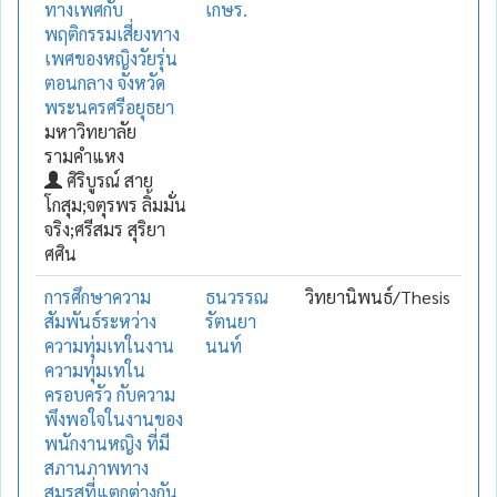
ทางเพศกับ
เกษร.
พฤติกรรมเสี่ยงทาง
เพศของหญิงวัยรุ่น
ตอนกลาง จังหวัด
พระนครศรีอยุธยา
มหาวิทยาลัย
รามคำแหง
ศิริบูรณ์ สาย
โกสุม;จตุรพร ลิ้มมั่น
จริง;ศรีสมร สุริยา
ศศิน
การศึกษาความ
ธนวรรณ
วิทยานิพนธ์/Thesis
สัมพันธ์ระหว่าง
รัตนยา
ความทุ่มเทในงาน
นนท์
ความทุ่มเทใน
ครอบครัว กับความ
พึงพอใจในงานของ
พนักงานหญิง ที่มี
สภานภาพทาง
สมรสที่แตกต่างกัน