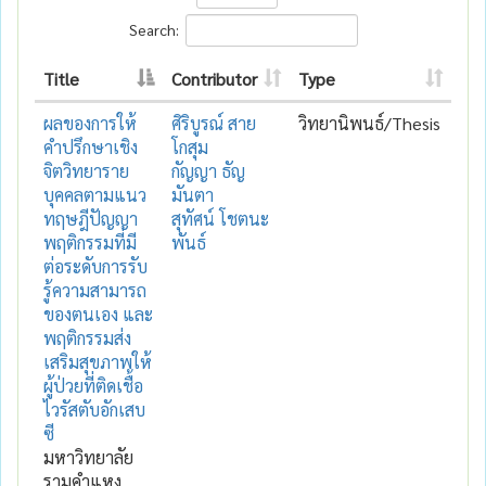
Search:
Title
Contributor
Type
ผลของการให้
ศิริบูรณ์ สาย
วิทยานิพนธ์/Thesis
คำปรึกษาเชิง
โกสุม
จิตวิทยาราย
กัญญา ธัญ
บุคคลตามแนว
มันตา
ทฤษฎีปัญญา
สุทัศน์ โชตนะ
พฤติกรรมที่มี
พันธ์
ต่อระดับการรับ
รู้ความสามารถ
ของตนเอง และ
พฤติกรรมส่ง
เสริมสุขภาพให้
ผู้ป่วยที่ติดเชื้อ
ไวรัสตับอักเสบ
ซี
มหาวิทยาลัย
รามคำแหง