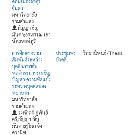
ดอนเมืองจาตุร
จินดา
มหาวิทยาลัย
รามคำแหง
กัญญา ธัญ
มันตา;อรพรรณ เลา
หัตถพงษ์ภูริ
การศึกษาความ
ประชุมพร
วิทยานิพนธ์/Thesis
สัมพันธ์ระหว่าง
บัวคลี่.
บุคลิกภาพกับ
พฤติกรรมการเผชิญ
ปัญหา ความขัดแย้ง
ระหว่างบุคคลของ
พยาบาล
มหาวิทยาลัย
รามคำแหง
วงพักตร์ ภู่พันธ์
ศรี;กัญญา ธัญ
มันตา;สุวิมล อัง
ควานิช