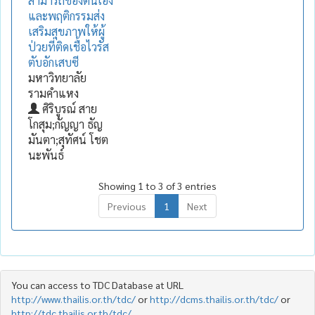
สามารถของตนเอง
และพฤติกรรมส่ง
เสริมสุขภาพให้ผู้
ป่วยที่ติดเชื้อไวรัส
ตับอักเสบซี
มหาวิทยาลัย
รามคำแหง
ศิริบูรณ์ สาย
โกสุม;กัญญา ธัญ
มันตา;สุทัศน์ โชต
นะพันธ์
Showing 1 to 3 of 3 entries
Previous
1
Next
You can access to TDC Database at URL
http://www.thailis.or.th/tdc/
or
http://dcms.thailis.or.th/tdc/
or
http://tdc.thailis.or.th/tdc/