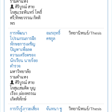
รามคำแหง
ศิริบูรณ์ สาย
โกสุม;ระพินทร์ โพธิ์
ศรี;ทิพยวรรณ กิตติ
พร
การพัฒนา
อมรฤทธิ์
วิทยานิพนธ์/Thesis
โปรแกรมการฝึก
คชกูล
ทักษะการเผชิญ
ปัญหาเพื่อลด
ความเครียดของ
นักเรียน นายร้อย
ตำรวจ
มหาวิทยาลัย
รามคำแหง
ศิริบูรณ์ สาย
โกสุม;สมคิด บุญ
เรือง ;ผ่องพรรณ
เกิดพิทักษ์
การรับรู้ภาวะเสี่ยง
จันทนา ชู
วิทยานิพนธ์/Thesis