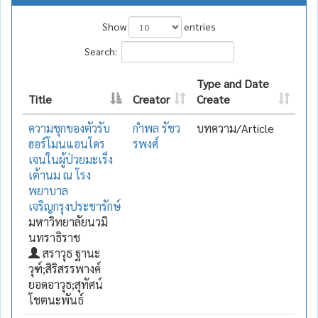
Show
entries
Search:
Type and Date
Title
Creator
Create
ความชุกของตัวรับ
กำพล รัชว
บทความ/Article
ฮอร์โมนแอนโดร
รพงศ์
เจนในผู้ป่วยมะเร็ง
เต้านม ณ โรง
พยาบาล
เจริญกรุงประชารักษ์
มหาวิทยาลัยนวมิ
นทราธิราช
สราวุธ ฐานะ
วุฑ์;สิริสรรพางค์
ยอดอาวุธ;สุทัศน์
โชตนะพันธ์