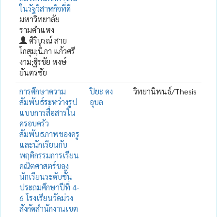
ในรัฐวิสาหกิจที่ดี
มหาวิทยาลัย
รามคำแหง
ศิริบูรณ์ สาย
โกสุม;นิภา แก้วศรี
งาม;ฐิรชัย หงษ์
ยันตรชัย
การศึกษาความ
ปิยะ คง
วิทยานิพนธ์/Thesis
สัมพันธ์ระหว่างรูป
อุบล
แบบการสื่อสารใน
ครอบครัว
สัมพันธภาพของครู
และนักเรียนกับ
พฤติกรรมการเรียน
คณิตศาสตร์ของ
นักเรียนระดับชั้น
ประถมศึกษาปีที่ 4-
6 โรงเรียนวัดม่วง
สังกัดสำนักงานเขต