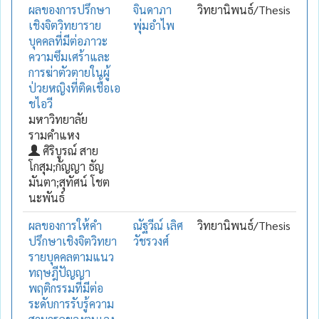
ผลของการปรึกษา
จินดาภา
วิทยานิพนธ์/Thesis
เชิงจิตวิทยาราย
พุ่มอำไพ
บุคคลที่มีต่อภาวะ
ความซึมเศร้าและ
การฆ่าตัวตายในผู้
ป่วยหญิงที่ติดเชื้อเอ
ชไอวี
มหาวิทยาลัย
รามคำแหง
ศิริบูรณ์ สาย
โกสุม;กัญญา ธัญ
มันตา;สุทัศน์ โชต
นะพันธ์
ผลของการให้คำ
ณัฐวีณ์ เลิศ
วิทยานิพนธ์/Thesis
ปรึกษาเชิงจิตวิทยา
วัชรวงศ์
รายบุคคลตามแนว
ทฤษฎีปัญญา
พฤติกรรมที่มีต่อ
ระดับการรับรู้ความ