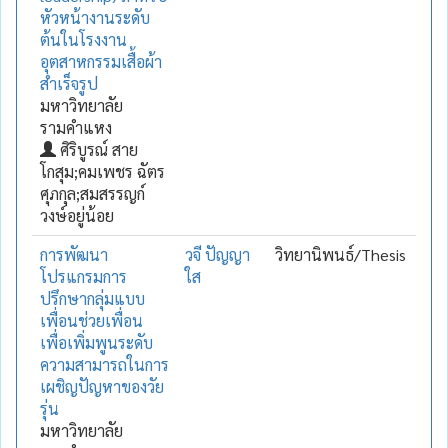
หัวหน้างานระดับ
ต้นในโรงงาน
อุตสาหกรรมเสื้อผ้า
สำเร็จรูป
มหาวิทยาลัย
รามคำแหง
ศิริบูรณ์ สาย
โกสุม;คมเพชร ฉัตร
ศุภกุล;สมสรรญก์
วงษ์อยู่น้อย
การพัฒนา
วจี ปัญญา
วิทยานิพนธ์/Thesis
โปรแกรมการ
ใส
ปรึกษากลุ่มแบบ
เพื่อนช่วยเพื่อน
เพื่อเพิ่มพูนระดับ
ความสามารถในการ
เผชิญปัญหาของวัย
รุ่น
มหาวิทยาลัย