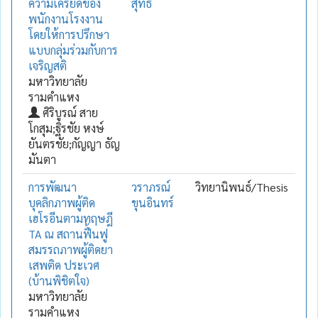
ความเครียดของ
สุทธิ
พนักงานโรงงาน
โดยให้การปรึกษา
แบบกลุ่มร่วมกับการ
เจริญสติ
มหาวิทยาลัย
รามคำแหง
ศิริบูรณ์ สาย
โกสุม;ฐิรชัย หงษ์
ยันตรชัย;กัญญา ธัญ
มันตา
การพัฒนา
วราภรณ์
วิทยานิพนธ์/Thesis
บุคลิกภาพผู้ติด
ขุนอินทร์
เฮโรอีนตามทฤษฎี
TA ณ สถานฟื้นฟู
สมรรถภาพผู้ติดยา
เสพติด ประเวศ
(บ้านพิชิตใจ)
มหาวิทยาลัย
รามคำแหง