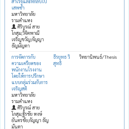
สำเร็จและที่กลับไป
เสพซ้ำ
มหาวิทยาลัย
รามคำแหง
ศิริบูรณ์ สาย
โกสุม;วิจิตพาณี
เจริญขวัญ;กัญญา
ธัญมัญตา
การจัดการกับ
ธีรยุทธ วิ
วิทยานิพนธ์/Thesis
ความเครียดของ
สุทธิ
พนักงานโรงงาน
โดยให้การปรึกษา
แบบกลุ่มร่วมกับการ
เจริญสติ
มหาวิทยาลัย
รามคำแหง
ศิริบูรณ์ สาย
โกสุม;ฐิรชัย หงษ์
ยันตรชัย;กัญญา ธัญ
มันตา