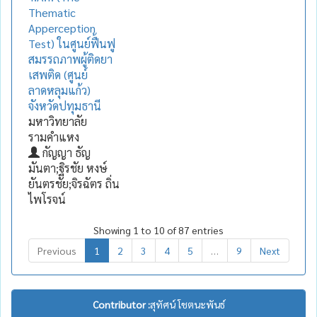
Thematic
Apperception
Test) ในศูนย์ฟื้นฟู
สมรรถภาพผู้ติดยา
เสพติด (ศูนย์
ลาดหลุมแก้ว)
จังหวัดปทุมธานี
มหาวิทยาลัย
รามคำแหง
กัญญา ธัญ
มันตา;ฐิรชัย หงษ์
ยันตรชัย;จิรฉัตร ถิ่น
ไพโรจน์
Showing 1 to 10 of 87 entries
Previous
1
2
3
4
5
…
9
Next
Contributor :
สุทัศน์ โชตนะพันธ์