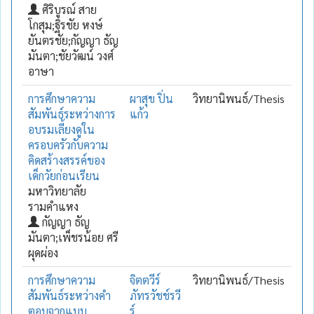
ศิริบูรณ์ สาย
โกสุม;ฐิรชัย หงษ์
ยันตรชัย;กัญญา ธัญ
มันตา;ชัยวัฒน์ วงศ์
อาษา
การศึกษาความ
ผาสุข ปิ่น
วิทยานิพนธ์/Thesis
สัมพันธ์ระหว่างการ
แก้ว
อบรมเลี้ยงดูใน
ครอบครัวกับความ
คิดสร้างสรรค์ของ
เด็กวัยก่อนเรียน
มหาวิทยาลัย
รามคำแหง
กัญญา ธัญ
มันตา;เพ็ชรน้อย ศรี
ผุดผ่อง
การศึกษาความ
จิตตวีร์
วิทยานิพนธ์/Thesis
สัมพันธ์ระหว่างคำ
ภัทรวัชช์รวี
ตอบจากแบบ
ร์