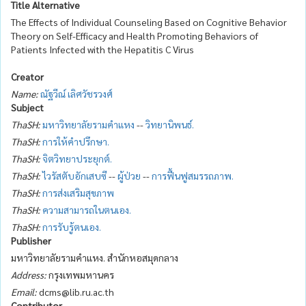
Title Alternative
The Effects of Individual Counseling Based on Cognitive Behavior
Theory on Self-Efficacy and Health Promoting Behaviors of
Patients Infected with the Hepatitis C Virus
Creator
Name:
ณัฐวีณ์ เลิศวัชรวงศ์
Subject
ThaSH:
มหาวิทยาลัยรามคำแหง
--
วิทยานิพนธ์.
ThaSH:
การให้คำปรึกษา.
ThaSH:
จิตวิทยาประยุกต์.
ThaSH:
ไวรัสตับอักเสบซี
--
ผู้ป่วย
--
การฟื้นฟูสมรรถภาพ.
ThaSH:
การส่งเสริมสุขภาพ
ThaSH:
ความสามารถในตนเอง.
ThaSH:
การรับรู้ตนเอง.
Publisher
มหาวิทยาลัยรามคำแหง. สำนักหอสมุดกลาง
Address:
กรุงเทพมหานคร
Email:
dcms@lib.ru.ac.th
Contributor