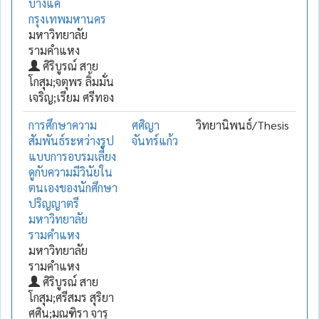
บางแค
กรุงเทพมหานคร
มหาวิทยาลัย
รามคำแหง
ศิริบูรณ์ สาย
โกสุม;จตุพร ลิ้มมั่น
เจริญ;เรียม ศรีทอง
การศึกษาความ
ศศิญา
วิทยานิพนธ์/Thesis
สัมพันธ์ระหว่างรูป
จันทร์แก้ว
แบบการอบรมเลี้ยง
ดูกับความมีวินัยใน
ตนเองของนักศึกษา
ปริญญาตรี
มหาวิทยาลัย
รามคำแหง
มหาวิทยาลัย
รามคำแหง
ศิริบูรณ์ สาย
โกสุม;ศรีสมร สุริยา
ศศิน;มณฑิรา จารุ