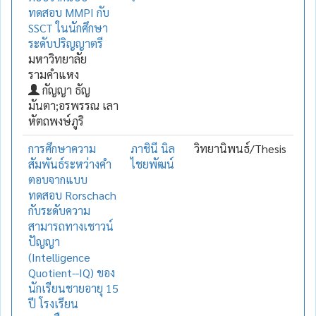
ทดสอบ MMPI กับ
SSCT ในนักศึกษา
ระดับปริญญาตรี
มหาวิทยาลัย
รามคำแหง
กัญญา ธัญ
มันตา;อรพรรณ เลา
หัตถพงษ์ภูริ
การศึกษาความ
ภาชินี นิล
วิทยานิพนธ์/Thesis
สัมพันธ์ระหว่างคำ
ไชยพัฒน์
ตอบจากแบบ
ทดสอบ Rorschach
กับระดับความ
สามารถทางเชาวน์
ปัญญา
(Intelligence
Quotient--IQ) ของ
นักเรียนชายอายุ 15
ปี โรงเรียน