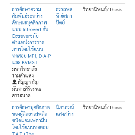
การศึกษาความ
อรรถพล
วิทยานิพนธ์/Thesis
สัมพันธ์ระหว่าง
รักษ์สถา
ลักษณะบุคลิกภาพ
ปัตย์
แบบ Introvert กับ
Extrevert กับ
ตำแหน่งการวาด
ภาพโดยใช้แบบ
ทดสอบ MPI, D-A-P
และ BVMGT
มหาวิทยาลัย
รามคำแหง
กัญญา ธัญ
มันตา;สิริวรรณ
สาระนาค
การศึกษาบุคลิกภาพ
นิภาภรณ์
วิทยานิพนธ์/Thesis
ของผู้ติดยาเสพติด
แสงสว่าง
ชนิดแอมเฟตามีน
โดยใช้แบบทดสอบ
T.A.T. (The