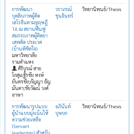
การพัฒนา
วราภรณ์
วิทยานิพนธ์/Thesis
บุคลิกภาพผู้ติด
ขุนอินทร์
เฮโรอีนตามทฤษฎี
TA ณ สถานฟื้นฟู
สมรรถภาพผู้ติดยา
เสพติด ประเวศ
(บ้านพิชิตใจ)
มหาวิทยาลัย
รามคำแหง
ศิริบูรณ์ สาย
โกสุม;ฐิรชัย หงษ์
ยันตรชัย;กัญญา ธัญ
มันตา;ชัยวัฒน์ วงศ์
อาษา
การพัฒนารูปแบบ
อภินันท์
วิทยานิพนธ์/Thesis
ผู้นำแบบมุ่งเน้นให้
บุษบก
ความช่วยเหลือ
(Servant
leadership) สำหรับ