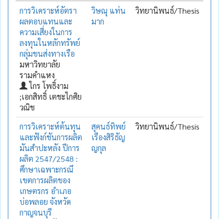
การวิเคราะห์อัตรา
วิษณุ แท่น
วิทยานิพนธ์/Thesis
ผลตอบแทนและ
มาก
ความเสี่ยงในการ
ลงทุนในหลักทรัพย์
กลุ่มขนส่งทางเรือ
มหาวิทยาลัย
รามคำแหง
ไกร โพธิ์งาม
;เอกสิทธิ์ เตชะไกศิย
วณิช
การวิเคราะห์ต้นทุน
สุคนธ์ทิพย์
วิทยานิพนธ์/Thesis
และฟังก์ชันการผลิต
เรืองสิริธัญ
มันสำปะหลัง ปีการ
ญกุล
ผลิต 2547/2548 :
ศึกษาเฉพาะกรณึ
เขตการผลิตของ
เกษตรกร อำเภอ
บ่อพลอย จังหวัด
กาญจนบุรี