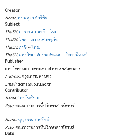
Creator
Name:
สรวงสุดา ชัยวิชิต
Subject
ThaSH:
การจัดเก็บภาษี
--
ไทย.
ThaSH:
ไทย
--
ภาวะเศรษฐกิจ.
ThaSH:
ภาษี
--
ไทย.
ThaSH:
มหาวิทยาลัยรามคำแหง
--
วิทยานิพนธ์.
Publisher
มหาวิทยาลัยรามคำแหง. สำนักหอสมุดกลาง
Address:
กรุงเทพมหานคร
Email:
dcms@lib.ru.ac.th
Contributor
Name:
ไกร โพธิ์งาม
Role:
คณะกรรมการที่ปรึกษาสารนิพนธ์
Name:
บุญธรรม ราชรักษ์
Role:
คณะกรรมการที่ปรึกษาสารนิพนธ์
Date