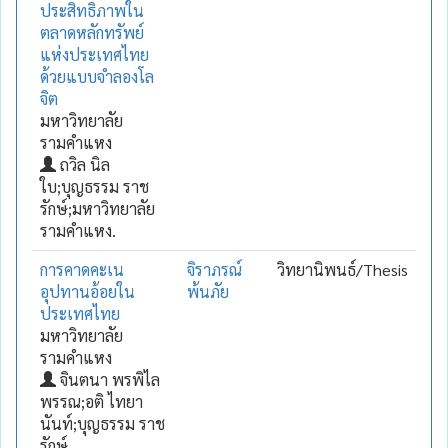
ประสิทธิภาพใน
ตลาดหลักทรัพย์
แห่งประเทศไทย
ด้วยแบบจำลองโล
จิต
มหาวิทยาลัย
รามคำแหง
ถวิล นิล
ใบ;บุญธรรม ราช
รักษ์;มหาวิทยาลัย
รามคำแหง.
การคาดคะเน
จิราภรณ์
วิทยานิพนธ์/Thesis
อุปทานอ้อยใน
พ้นภัย
ประเทศไทย
มหาวิทยาลัย
รามคำแหง
จินตนา พรพิไล
พรรณ;อติ ไทยา
นันท์;บุญธรรม ราช
รักษ์