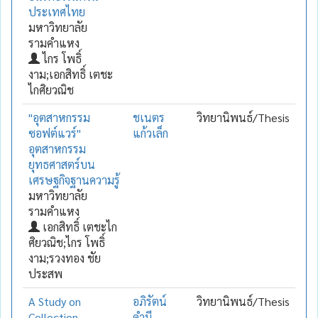
ประเทศไทย
มหาวิทยาลัย
รามคำแหง
ไกร โพธิ์
งาม;เอกสิทธิ์ เตชะ
ไกศิยวณิช
"อุตสาหกรรม
ชเนตร
วิทยานิพนธ์/Thesis
ซอฟต์แวร์"
แก้วเล็ก
อุตสาหกรรม
ยุทธศาสตร์บน
เศรษฐกิจฐานความรู้
มหาวิทยาลัย
รามคำแหง
เอกสิทธิ์ เตชะไก
ศิยวณิช;ไกร โพธิ์
งาม;รวงทอง ชัย
ประสพ
A Study on
อภิรัตน์
วิทยานิพนธ์/Thesis
Collection
คำมี