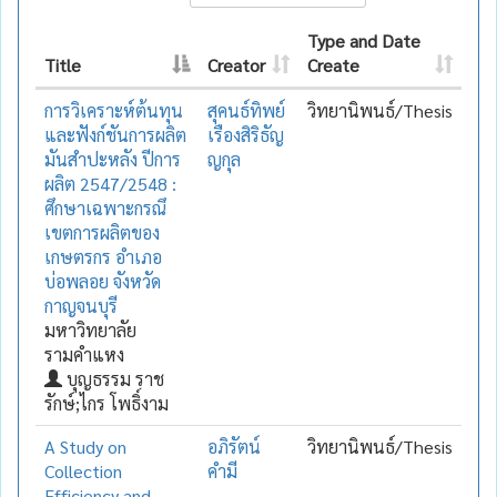
Type and Date
Title
Creator
Create
การวิเคราะห์ต้นทุน
สุคนธ์ทิพย์
วิทยานิพนธ์/Thesis
และฟังก์ชันการผลิต
เรืองสิริธัญ
มันสำปะหลัง ปีการ
ญกุล
ผลิต 2547/2548 :
ศึกษาเฉพาะกรณึ
เขตการผลิตของ
เกษตรกร อำเภอ
บ่อพลอย จังหวัด
กาญจนบุรี
มหาวิทยาลัย
รามคำแหง
บุญธรรม ราช
รักษ์;ไกร โพธิ์งาม
A Study on
อภิรัตน์
วิทยานิพนธ์/Thesis
Collection
คำมี
Efficiency and