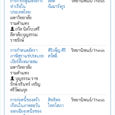
การกำกับดูแลกิจการ
ลิลิต
วิทยานิพนธ์/Thesis
ท่าเรือใน
กัมมารังกูร
ประเทศไทย
มหาวิทยาลัย
รามคำแหง
ถวิล นิลใบ;เสรี
ลีลาลัย;บุญธรรม
ราชรักษ์
การกำหนดอัตรา
ศิริเพ็ญ ศิริ
วิทยานิพนธ์/Thesis
ภาษีสุราแช่ประเภท
สวัสดิ์.
เบียร์ที่เหมาะสม
มหาวิทยาลัย
รามคำแหง
บุญธรรม ราช
รักษ์;จรินทร์ เจริญ
ศรีวัฒนกุล
การก่อหนี้ของครัว
สิทธิพร
วิทยานิพนธ์/Thesis
เรือนในภาคตะวัน
ไพรโสภา
ออกเฉียงเหนือของ