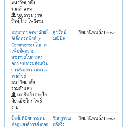
มหาวิทยาลัย
รามคำแหง
บุญธรรม ราช
รักษ์;ไกร โพธิ์งาม
บทบาทของพาณิชย์
สุขรัตน์
วิทยานิพนธ์/Thesis
อิเล็กทรอนิกส์ (e-
มณีนิล
Commerce) ในการ
เพิ่มขีดความ
สามารถในการส่ง
ออก ของกรมส่งเสริม
การส่งออก กระทรวง
พาณิชย์
มหาวิทยาลัย
รามคำแหง
เอกสิทธ์ เตชะไก
ศิยวณิช;ไกร โพธิ์
งาม
ปัจจัยที่มีผลกระทบ
วิมลวรรณ
วิทยานิพนธ์/Thesis
ต่ออุปสงค์การส่งออก
กลัดงิ้ว.