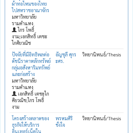
ผ้าทอไหมของไทย
ไปสหราชอาณาจักร
มหาวิทยาลัย
รามคำแหง
ไกร โพธิ์
งาม;เอกสิทธิ์ เตชะ
ไกศิยวณิช
ปัจจัยที่มีอิทธิพลต่อ
อัญชุลี ศุกร
วิทยานิพนธ์/Thesis
ดัชนีราคาหลักทรัพย์
ะศร.
กลุ่มอสังหาริมทรัพย์
และก่อสร้าง
มหาวิทยาลัย
รามคำแหง
เอกสิทธิ์ เตชะไก
ศิยวณิช;ไกร โพธิ์
งาม
โครงสร้างตลาดของ
พรหมศิริ
วิทยานิพนธ์/Thesis
ธุรกิจให้บริการ
ชั่งใจ
อินเทอร์เน็ตใน