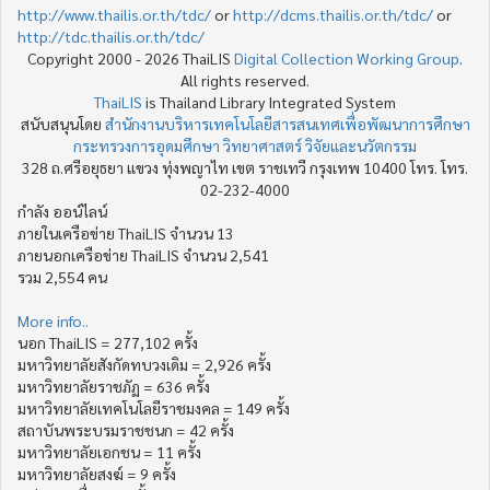
http://www.thailis.or.th/tdc/
or
http://dcms.thailis.or.th/tdc/
or
http://tdc.thailis.or.th/tdc/
Copyright 2000 - 2026 ThaiLIS
Digital Collection Working Group
.
All rights reserved.
ThaiLIS
is Thailand Library Integrated System
สนับสนุนโดย
สำนักงานบริหารเทคโนโลยีสารสนเทศเพื่อพัฒนาการศึกษา
กระทรวงการอุดมศึกษา วิทยาศาสตร์ วิจัยและนวัตกรรม
328 ถ.ศรีอยุธยา แขวง ทุ่งพญาไท เขต ราชเทวี กรุงเทพ 10400 โทร. โทร.
02-232-4000
กำลัง ออน์ไลน์
ภายในเครือข่าย ThaiLIS จำนวน 13
ภายนอกเครือข่าย ThaiLIS จำนวน 2,541
รวม 2,554 คน
More info..
นอก ThaiLIS = 277,102 ครั้ง
มหาวิทยาลัยสังกัดทบวงเดิม = 2,926 ครั้ง
มหาวิทยาลัยราชภัฏ = 636 ครั้ง
มหาวิทยาลัยเทคโนโลยีราชมงคล = 149 ครั้ง
สถาบันพระบรมราชชนก = 42 ครั้ง
มหาวิทยาลัยเอกชน = 11 ครั้ง
มหาวิทยาลัยสงฆ์ = 9 ครั้ง