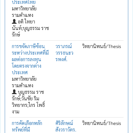
ประเทศไทย
มหาวิทยาลัย
รามคำแหง
อติ ไทยา
นันท์;บุญธรรม ราช
รักษ์
การขจัดภาษีซ้อน
วราภรณ์
วิทยานิพนธ์/Thesis
ระหว่างประเทศที่มี
วรรธนะว
ผลต่อการลงทุน
รพงศ์.
โดยตรงจากต่าง
ประเทศ
มหาวิทยาลัย
รามคำแหง
บุญธรรม ราช
รักษ์;วันชัย ริม
วิทยากร;ไกร โพธิ์
งาม
การคัดเลือกหลัก
ศิริลักษณ์
วิทยานิพนธ์/Thesis
ทรัพย์ที่มี
สังวราวัตร.