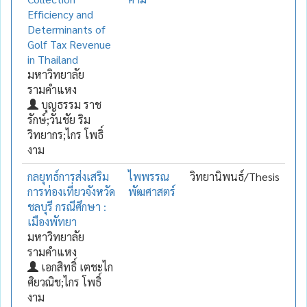
Efficiency and
Determinants of
Golf Tax Revenue
in Thailand
มหาวิทยาลัย
รามคำแหง
บุญธรรม ราช
รักษ์;วันชัย ริม
วิทยากร;ไกร โพธิ์
งาม
กลยุทธ์การส่งเสริม
ไพพรรณ
วิทยานิพนธ์/Thesis
การท่องเที่ยวจังหวัด
พัฒศาสตร์
ชลบุรี กรณีศึกษา :
เมืองพัทยา
มหาวิทยาลัย
รามคำแหง
เอกสิทธิ์ เตชะไก
ศิยวณิช;ไกร โพธิ์
งาม