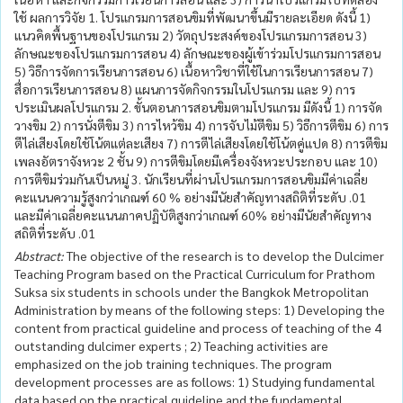
ใช้ ผลการวิจัย 1. โปรแกรมการสอนขิมที่พัฒนาขึ้นมีรายละเอียด ดังนี้ 1)
แนวคิดพื้นฐานของโปรแกรม 2) วัตถุประสงค์ของโปรแกรมการสอน 3)
ลักษณะของโปรแกรมการสอน 4) ลักษณะของผู้เข้าร่วมโปรแกรมการสอน
5) วิธีการจัดการเรียนการสอน 6) เนื้อหาวิชาที่ใช้ในการเรียนการสอน 7)
สื่อการเรียนการสอน 8) แผนการจัดกิจกรรมในโปรแกรม และ 9) การ
ประเมินผลโปรแกรม 2. ขั้นตอนการสอนขิมตามโปรแกรม มีดังนี้ 1) การจัด
วางขิม 2) การนั่งตีขิม 3) การไหว้ขิม 4) การจับไม้ตีขิม 5) วิธีการตีขิม 6) การ
ตีไล่เสียงโดยใช้โน้ตแต่ละเสียง 7) การตีไล่เสียงโดยใช้โน้ตคู่แปด 8) การตีขิม
เพลงอัตราจังหวะ 2 ชั้น 9) การตีขิมโดยมีเครื่องจังหวะประกอบ และ 10)
การตีขิมร่วมกันเป็นหมู่ 3. นักเรียนที่ผ่านโปรแกรมการสอนขิมมีค่าเฉลี่ย
คะแนนความรู้สูงกว่าเกณฑ์ 60 % อย่างมีนัยสำคัญทางสถิติที่ระดับ .01
และมีค่าเฉลี่ยคะแนนภาคปฏิบัติสูงกว่าเกณฑ์ 60% อย่างมีนัยสำคัญทาง
สถิติที่ระดับ .01
Abstract:
The objective of the research is to develop the Dulcimer
Teaching Program based on the Practical Curriculum for Prathom
Suksa six students in schools under the Bangkok Metropolitan
Administration by means of the following steps: 1) Developing the
content from practical guideline and process of teaching of the 4
outstanding dulcimer experts ; 2) Teaching activities are
emphasized on the job training techniques. The program
development processes are as follows: 1) Studying fundamental
data based on the practical guideline and the fundamental