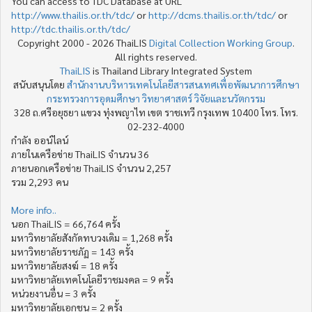
You can access to TDC Database at URL
http://www.thailis.or.th/tdc/
or
http://dcms.thailis.or.th/tdc/
or
http://tdc.thailis.or.th/tdc/
Copyright 2000 - 2026 ThaiLIS
Digital Collection Working Group
.
All rights reserved.
ThaiLIS
is Thailand Library Integrated System
สนับสนุนโดย
สำนักงานบริหารเทคโนโลยีสารสนเทศเพื่อพัฒนาการศึกษา
กระทรวงการอุดมศึกษา วิทยาศาสตร์ วิจัยและนวัตกรรม
328 ถ.ศรีอยุธยา แขวง ทุ่งพญาไท เขต ราชเทวี กรุงเทพ 10400 โทร. โทร.
02-232-4000
กำลัง ออน์ไลน์
ภายในเครือข่าย ThaiLIS จำนวน 36
ภายนอกเครือข่าย ThaiLIS จำนวน 2,257
รวม 2,293 คน
More info..
นอก ThaiLIS = 66,764 ครั้ง
มหาวิทยาลัยสังกัดทบวงเดิม = 1,268 ครั้ง
มหาวิทยาลัยราชภัฏ = 143 ครั้ง
มหาวิทยาลัยสงฆ์ = 18 ครั้ง
มหาวิทยาลัยเทคโนโลยีราชมงคล = 9 ครั้ง
หน่วยงานอื่น = 3 ครั้ง
มหาวิทยาลัยเอกชน = 2 ครั้ง