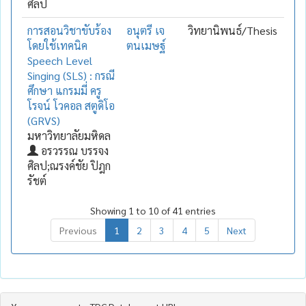
ศิลป
การสอนวิชาขับร้อง
อนุตรี เจ
วิทยานิพนธ์/Thesis
โดยใช้เทคนิค
ตนเมษฐ์
Speech Level
Singing (SLS) : กรณี
ศึกษา แกรมมี่ ครู
โรจน์ โวคอล สตูดิโอ
(GRVS)
มหาวิทยาลัยมหิดล
อรวรรณ บรรจง
ศิลป;ณรงค์ชัย ปิฎก
รัชต์
Showing 1 to 10 of 41 entries
Previous
1
2
3
4
5
Next