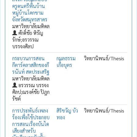
ครูดนตรีพื้นบ้าน
หมู่บ้านโคกขาม
จังหวัดสมุทรสาคร
มหาวิทยาลัยมหิดล
ศักดิ์ชัย หิรัญ
รักษ์;อรวรรณ
บรรจงศิลป
กระบวนการสอน
กมลธรรม
วิทยานิพนธ์/Thesis
กีตาร์คลาสสิกของกี
เกื้อบุตร
รนันท์ สดประเสริฐ
มหาวิทยาลัยมหิดล
อรวรรณ บรรจง
ศิลป;ณรงค์ชัย ปิฎก
รัชต์
การประพันธ์เพลง
สิริขวัญ บัว
วิทยานิพนธ์/Thesis
ร้องเพื่อใช้ประกอบ
ทอง
การสอนเรื่องบันได
เสียงสำหรับ