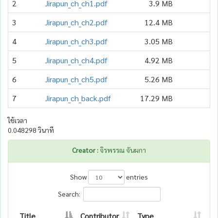
2
Jirapun_ch_ch1.pdf
3.9 MB
2
3
Jirapun_ch_ch2.pdf
12.4 MB
2
4
Jirapun_ch_ch3.pdf
3.05 MB
2
5
Jirapun_ch_ch4.pdf
4.92 MB
1
6
Jirapun_ch_ch5.pdf
5.26 MB
1
7
Jirapun_ch_back.pdf
17.29 MB
2
ใช้เวลา
0.048298 วินาที
Creator :
จิรพรรณ จันผกา
Show
entries
Search:
Title
Contributor
Type