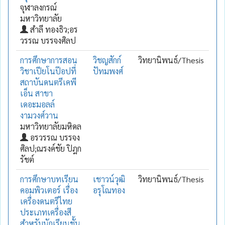
จุฬาลงกรณ์
มหาวิทยาลัย
สำลี ทองธิว;อร
วรรณ บรรจงศิลป
การศึกษาการสอน
วิชญสักก์
วิทยานิพนธ์/Thesis
วิชาเปียโนป๊อปที่
ปัทมพงศ์
สถาบันดนตรีเคพี
เอ็น สาขา
เดอะมอลล์
งามวงศ์วาน
มหาวิทยาลัยมหิดล
อรวรรณ บรรจง
ศิลป;ณรงค์ชัย ปิฎก
รัชต์
การศึกษาบทเรียน
เชาวน์วุฒิ
วิทยานิพนธ์/Thesis
คอมพิวเตอร์ เรื่อง
อรุโณทอง
เครื่องดนตรีไทย
ประเภทเครื่องสี
สำหรับนักเรียนชั้น