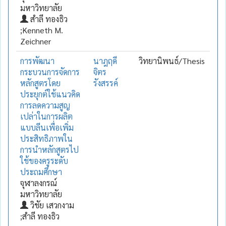
มหาวิทยาลัย
สำลี ทองธิว
;Kenneth M.
Zeichner
การพัฒนา
นาฎฤดี
วิทยานิพนธ์/Thesis
กระบวนการจัดการ
จิตร
หลักสูตรโดย
รังสรรค์
ประยุกต์ใช้แนวคิด
การลดความสูญ
เปล่าในการผลิต
แบบลีนเพื่อเพิ่ม
ประสิทธิภาพใน
การนำหลักสูตรไป
ใช้ของครูระดับ
ประถมศึกษา
จุฬาลงกรณ์
มหาวิทยาลัย
วิชัย เสวกงาม
;สำลี ทองธิว