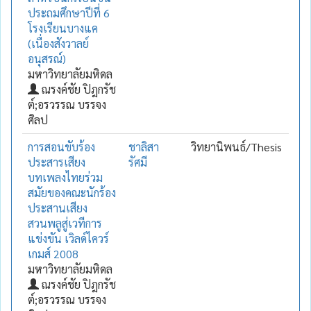
ประถมศึกษาปีที่ 6
โรงเรียนบางแค
(เนื่องสังวาลย์
อนุสรณ์)
มหาวิทยาลัยมหิดล
ณรงค์ชัย ปิฎกรัช
ต์;อรวรรณ บรรจง
ศิลป
การสอนขับร้อง
ชาลิสา
วิทยานิพนธ์/Thesis
ประสารเสียง
รัศมี
บทเพลงไทยร่วม
สมัยของคณะนักร้อง
ประสานเสียง
สวนพลูสู่เวทีการ
แข่งขัน เวิลด์ไควร์
เกมส์ 2008
มหาวิทยาลัยมหิดล
ณรงค์ชัย ปิฎกรัช
ต์;อรวรรณ บรรจง