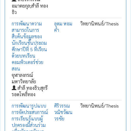
อมาตยกุล;สำลี ทอง
ธิว
การพัฒนาความ
อุดม หอม
วิทยานิพนธ์/Thesis
สามารถในการ
คำ
สืบค้นข้อมูลของ
นักเรียนชั้นประถม
ศึกษาปีที่ 5 ที่เรียน
ด้วยบทเรียน
คอมพิวเตอร์ช่วย
สอน
จุฬาลงกรณ์
มหาวิทยาลัย
สำลี ทองธิว;สุกรี
รอดโพธิ์ทอง
การพัฒนารูปแบบ
ศิริวรรณ
วิทยานิพนธ์/Thesis
การจัดประสบการณ์
วณิชวัฒน
การเรียนรู้แบบผู้
วรชัย
ปกครองมีส่วนร่วม