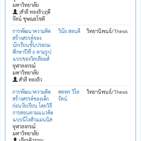
มหาวิทยาลัย
;สำลี ทองธิว;ฤดี
รัตน์ ชุษณะโชติ
การพัฒนาความคิด
วินัย สอนดี
วิทยานิพนธ์/Thesis
สร้างสรรค์ของ
นักเรียนชั้นประถม
ศึกษาปีที่ 6 ตามรูป
แบบของวิลเลียมส์
จุฬาลงกรณ์
มหาวิทยาลัย
สำลี ทองธิว
การพัฒนาความคิด
ศตพร วิไล
วิทยานิพนธ์/Thesis
สร้างสรรค์ของเด็ก
รัตน์
ก่อนวัยเรียน โดยวิธี
การสอนตามแนวคิด
แบบนีโอฮิวแมนนิส
จุฬาลงกรณ์
มหาวิทยาลัย
เกียรติวรรณ