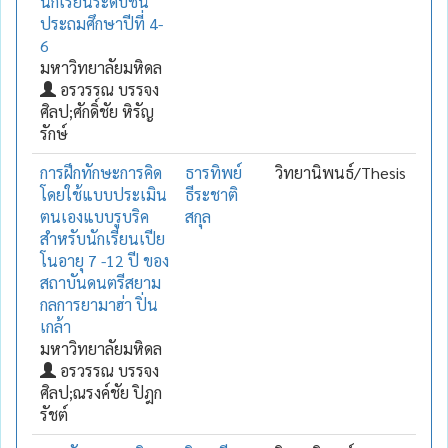
นักเรียนระดับชั้น
ประถมศึกษาปีที่ 4-
6
มหาวิทยาลัยมหิดล
อรวรรณ บรรจง
ศิลป;ศักดิ์ชัย หิรัญ
รักษ์
การฝึกทักษะการคิด
ธารทิพย์
วิทยานิพนธ์/Thesis
โดยใช้แบบประเมิน
ธีระชาติ
ตนเองแบบรูบริค
สกุล
สำหรับนักเรียนเปีย
โนอายุ 7 -12 ปี ของ
สถาบันดนตรีสยาม
กลการยามาฮ่า ปิ่น
เกล้า
มหาวิทยาลัยมหิดล
อรวรรณ บรรจง
ศิลป;ณรงค์ชัย ปิฎก
รัชต์