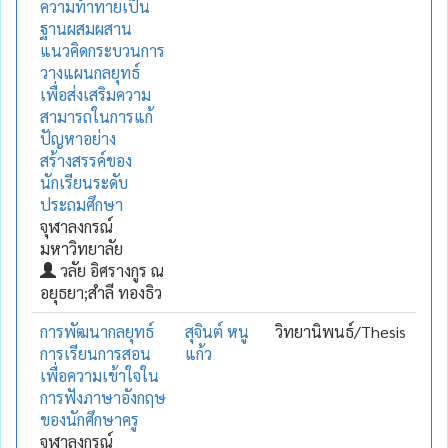
ความท้าทายเป็น
ฐานผสมผสาน
แนวคิดกระบวนการ
วางแผนกลยุทธ์
เพื่อส่งเสริมความ
สามารถในการแก้
ปัญหาอย่าง
สร้างสรรค์ของ
นักเรียนระดับ
ประถมศึกษา
จุฬาลงกรณ์
มหาวิทยาลัย
วลัย อิศรางกูร ณ
อยุธยา;สำลี ทองธิว
การพัฒนากลยุทธ์
สุจินต์ หนู
วิทยานิพนธ์/Thesis
การเรียนการสอน
แก้ว
เพื่อความเข้าใจใน
การฟังภาษาอังกฤษ
ของนักศึกษาครู
จุฬาลงกรณ์