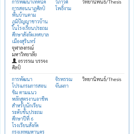
การพัฒนาเทคนิค
วิภาวดี
วิทยานิพนธ์/Thesis
การสอนนาฏศิลป์
โพธิ์งาม
พื้นบ้านตาม
ภูมิปัญญาชาวบ้าน
ในโรงเรียนประถม
ศึกษาสังกัดเทศบาล
เมืองสุรินทร์
จุฬาลงกรณ์
มหาวิทยาลัย
อรวรรณ บรรจง
ศิลป์
การพัฒนา
จิรพรรณ
วิทยานิพนธ์/Thesis
โปรแกรมการสอน
จันผกา
ขิม ตามแนว
หลักสูตรงานอาชีพ
สำหรับนักเรียน
ระดับชั้นประถม
ศึกษาปีที่ 6
โรงเรียนสังกัด
กรุงเทพมหานคร