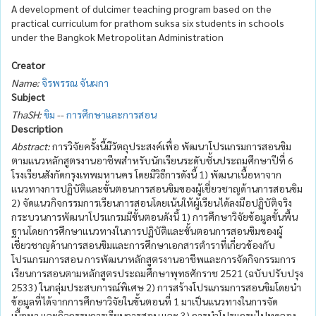
A development of dulcimer teaching program based on the
practical curriculum for prathom suksa six students in schools
under the Bangkok Metropolitan Administration
Creator
Name:
จิรพรรณ จันผกา
Subject
ThaSH:
ขิม
--
การศึกษาและการสอน
Description
Abstract:
การวิจัยครั้งนี้มีวัตถุประสงค์เพื่อ พัฒนาโปรแกรมการสอนขิม
ตามแนวหลักสูตรงานอาชีพสำหรับนักเรียนระดับชั้นประถมศึกษาปีที่ 6
โรงเรียนสังกัดกรุงเทพมหานคร โดยมีวิธีการดังนี้ 1) พัฒนาเนื้อหาจาก
แนวทางการปฏิบัติและขั้นตอนการสอนขิมของผู้เชี่ยวชาญด้านการสอนขิม
2) จัดแนวกิจกรรมการเรียนการสอนโดยเน้นให้ผู้เรียนได้ลงมือปฏิบัติจริง
กระบวนการพัฒนาโปรแกรมมีขั้นตอนดังนี้ 1) การศึกษาวิจัยข้อมูลขั้นพื้น
ฐานโดยการศึกษาแนวทางในการปฏิบัติและขั้นตอนการสอนขิมของผู้
เชี่ยวชาญด้านการสอนขิมและการศึกษาเอกสารตำราที่เกี่ยวข้องกับ
โปรแกรมการสอน การพัฒนาหลักสูตรงานอาชีพและการจัดกิจกรรมการ
เรียนการสอนตามหลักสูตรประถมศึกษาพุทธศักราช 2521 (ฉบับปรับปรุง
2533) ในกลุ่มประสบการณ์พิเศษ 2) การสร้างโปรแกรมการสอนขิมโดยนำ
ข้อมูลที่ได้จากการศึกษาวิจัยในขั้นตอนที่ 1 มาเป็นแนวทางในการจัด
เนื้อหา และกิจกรรมการเรียนการสอน และ 3) การนำโปรแกรมไปทดลอง