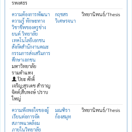
รพงศธร
ความต้องการพัฒนา
กฤชสร
วิทยานิพนธ์/Thesis
ความรู้ ทักษะทาง
วิเศษรจนา
วิชาชีพของครูช่าง
ยนต์ วิทยาลัย
เทคโนโลยีเอกชน
สังกัดสำนักงานคณะ
กรรมการส่งเสริมการ
ศึกษาเอกชน
มหาวิทยาลัย
รามคำแหง
ปิยะ ศักดิ์
เจริญ;สุรเดช สำราญ
จิตต์;สืบพงษ์ ปราบ
ใหญ่
ความพึงพอใจของผู้
มณฑิรา
วิทยานิพนธ์/Thesis
เรียนต่อการจัด
ก้องสมุท
สภาพแวดล้อม
ภายในวิทยาลัย