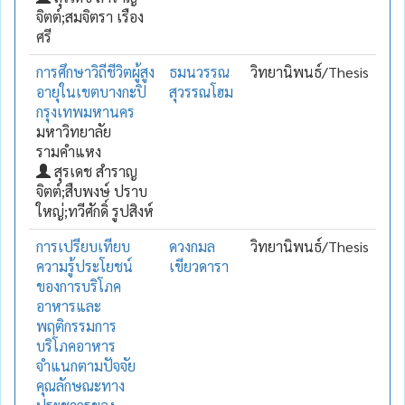
จิตต์;สมจิตรา เรือง
ศรี
การศึกษาวิถีชีวิตผู้สูง
ธมนวรรณ
วิทยานิพนธ์/Thesis
อายุในเขตบางกะปิ
สุวรรณโฮม
กรุงเทพมหานคร
มหาวิทยาลัย
รามคำแหง
สุรเดช สำราญ
จิตต์;สืบพงษ์ ปราบ
ใหญ่;ทวีศักดิ์ รูปสิงห์
การเปรียบเทียบ
ดวงกมล
วิทยานิพนธ์/Thesis
ความรู้ประโยชน์
เขียวดารา
ของการบริโภค
อาหารและ
พฤติกรรมการ
บริโภคอาหาร
จำแนกตามปัจจัย
คุณลักษณะทาง