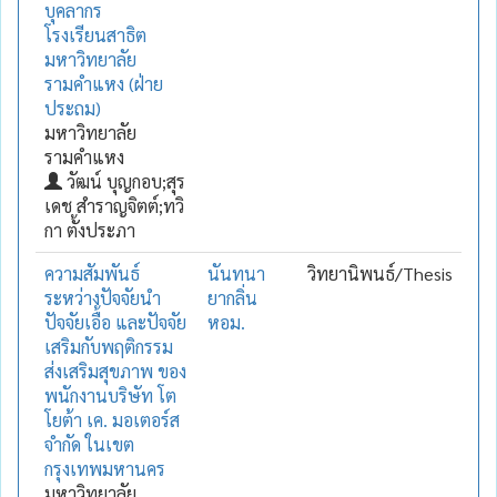
บุคลากร
โรงเรียนสาธิต
มหาวิทยาลัย
รามคำแหง (ฝ่าย
ประถม)
มหาวิทยาลัย
รามคำแหง
วัฒน์ บุญกอบ;สุร
เดช สำราญจิตต์;ทวิ
กา ตั้งประภา
ความสัมพันธ์
นันทนา
วิทยานิพนธ์/Thesis
ระหว่างปัจจัยนำ
ยากลิ่น
ปัจจัยเอื้อ และปัจจัย
หอม.
เสริมกับพฤติกรรม
ส่งเสริมสุขภาพ ของ
พนักงานบริษัท โต
โยต้า เค. มอเตอร์ส
จำกัด ในเขต
กรุงเทพมหานคร
มหาวิทยาลัย