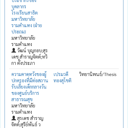
ประชากรของ
บุคลากร
โรงเรียนสาธิต
มหาวิทยาลัย
รามคำแหง (ฝ่าย
ประถม)
มหาวิทยาลัย
รามคำแหง
วัฒน์ บุญกอบ;สุร
เดช สำราญจิตต์;ทวิ
กา ตั้งประภา
ความคาดหวังของผู้
เปรมวดี
วิทยานิพนธ์/Thesis
ปกครองที่มีต่อสถาน
ทองสุโชติ
รับเลี้ยงเด็กกลางวัน
ของศูนย์บริการ
สาธารณสุข
มหาวิทยาลัย
รามคำแหง
สุรเดช สำราญ
จิตต์;สุรีย์พันธ์ ว