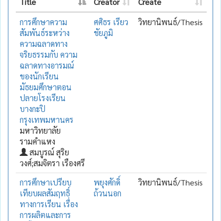
Title
Creator
Create
การศึกษาความ
ศศิธร เรียว
วิทยานิพนธ์/Thesis
สัมพันธ์ระหว่าง
ชัยภูมิ
ความฉลาดทาง
จริยธรรมกับ ความ
ฉลาดทางอารมณ์
ของนักเรียน
มัธยมศึกษาตอน
ปลายโรงเรียน
บางกะปิ
กรุงเทพมหานคร
มหาวิทยาลัย
รามคำแหง
สมบูรณ์ สุริย
วงศ์;สมจิตรา เรืองศรี
การศึกษาเปรียบ
พยุงศักดิ์
วิทยานิพนธ์/Thesis
เทียบผลสัมฤทธิ์
ถ้วนนอก
ทางการเรียน เรื่อง
การผลิตและการ