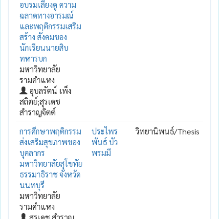
อบรมเลี้ยงดู ความ
ฉลาดทางอารมณ์
และพฤติกรรมเสริม
สร้าง สังคมของ
นักเรียนนายสิบ
ทหารบก
มหาวิทยาลัย
รามคำแหง
อุบลรัตน์ เพ็ง
สถิตย์;สุรเดช
สำราญจิตต์
การศึกษาพฤติกรรม
ประไพร
วิทยานิพนธ์/Thesis
ส่งเสริมสุขภาพของ
พันธ์ บัว
บุคลากร
พรมมี
มหาวิทยาลัยสุโขทัย
ธรรมาธิราช จังหวัด
นนทบุรี
มหาวิทยาลัย
รามคำแหง
สุรเดช สำราญ