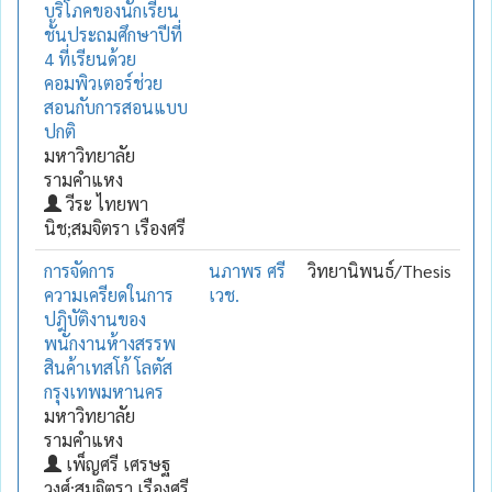
บริโภคของนักเรียน
ชั้นประถมศึกษาปีที่
4 ที่เรียนด้วย
คอมพิวเตอร์ช่วย
สอนกับการสอนแบบ
ปกติ
มหาวิทยาลัย
รามคำแหง
วีระ ไทยพา
นิช;สมจิตรา เรืองศรี
การจัดการ
นภาพร ศรี
วิทยานิพนธ์/Thesis
ความเครียดในการ
เวช.
ปฎิบัติงานของ
พนักงานห้างสรรพ
สินค้าเทสโก้ โลตัส
กรุงเทพมหานคร
มหาวิทยาลัย
รามคำแหง
เพ็ญศรี เศรษฐ
วงศ์;สมจิตรา เรืองศรี