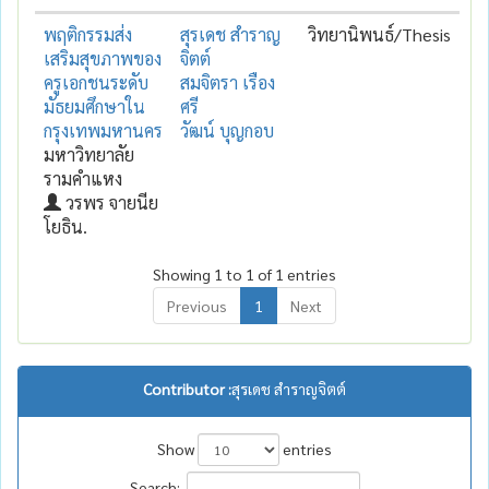
พฤติกรรมส่ง
สุรเดช สำราญ
วิทยานิพนธ์/Thesis
เสริมสุขภาพของ
จิตต์
ครูเอกชนระดับ
สมจิตรา เรือง
มัธยมศึกษาใน
ศรี
กรุงเทพมหานคร
วัฒน์ บุญกอบ
มหาวิทยาลัย
รามคำแหง
วรพร จายนีย
โยธิน.
Showing 1 to 1 of 1 entries
Previous
1
Next
Contributor :
สุรเดช สำราญจิตต์
Show
entries
Search: