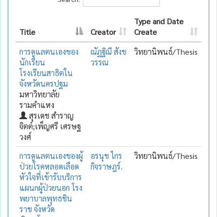
Type and Date
Title
Creator
Create
การดูแลตนเองของ
ณัฏฐิณี สังข
วิทยานิพนธ์/Thesis
นักเรียน
วรรณ
โรงเรียนสาธิตใน
จังหวัดนครปฐม
มหาวิทยาลัย
รามคำแหง
สุรเดช สำราญ
จิตต์;เพ็ญศรี เศรษฐ
วงศ์
การดูแลตนเองของผู้
อรนุช ไกร
วิทยานิพนธ์/Thesis
ป่วยโรคหลอดเลือด
กิจราษฎร์.
หัวใจที่เข้ารับบริการ
แผนกผู้ป่วยนอก โรง
พยาบาลพุทธชิน
ราช จังหวัด