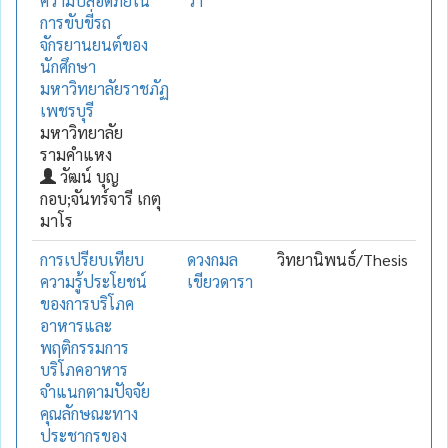
ความปลอดภัยใน
วา
การขับขี่รถ
จักรยานยนต์ของ
นักศึกษา
มหาวิทยาลัยราชภัฏ
เพชรบุรี
มหาวิทยาลัย
รามคำแหง
วัฒน์ บุญ
กอบ;จันทร์จารี เกตุ
มาโร
การเปรียบเทียบ
ดวงกมล
วิทยานิพนธ์/Thesis
ความรู้ประโยชน์
เขียวดารา
ของการบริโภค
อาหารและ
พฤติกรรมการ
บริโภคอาหาร
จำแนกตามปัจจัย
คุณลักษณะทาง
ประชากรของ