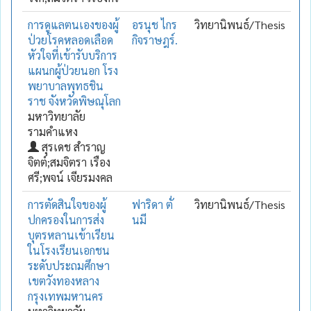
การดูแลตนเองของผู้
อรนุช ไกร
วิทยานิพนธ์/Thesis
ป่วยโรคหลอดเลือด
กิจราษฎร์.
หัวใจที่เข้ารับบริการ
แผนกผู้ป่วยนอก โรง
พยาบาลพุทธชิน
ราช จังหวัดพิษณุโลก
มหาวิทยาลัย
รามคำแหง
สุรเดช สำราญ
จิตต์;สมจิตรา เรือง
ศรี;พจน์ เจียรมงคล
การตัดสินใจของผู้
ฟาริดา ตั่
วิทยานิพนธ์/Thesis
ปกครองในการส่ง
นมี
บุตรหลานเข้าเรียน
ในโรงเรียนเอกชน
ระดับประถมศึกษา
เขตวังทองหลาง
กรุงเทพมหานคร