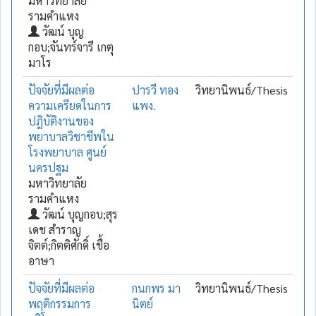
มหาวิทยาลัย
รามคำแหง
วัฒน์ บุญ
กอบ;จันทร์จารี เกตุ
มาโร
ปัจจัยที่มีผลต่อ
ปารวี ทอง
วิทยานิพนธ์/Thesis
ความเครียดในการ
แพง.
ปฎิบัติงานของ
พยาบาลวิชาชีพใน
โรงพยาบาล ศูนย์
นครปฐม
มหาวิทยาลัย
รามคำแหง
วัฒน์ บุญกอบ;สุร
เดช สำราญ
จิตต์;กิตติศักดิ์ เชื้อ
อาษา
ปัจจัยที่มีผลต่อ
กนกพร มา
วิทยานิพนธ์/Thesis
พฤติกรรมการ
นิตย์