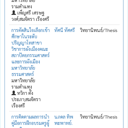
มหาวิทยาลัย
รามคำแหง
เพ็ญศรี เศรษฐ
วงศ์;สมจิตรา เรืองศรี
การตัดสินใจเลือกเข้า
ทัศนี ทัศศรี
วิทยานิพนธ์/Thesis
ศึกษาในระดับ
ปริญญาโทสาขา
วิชาการผังเมืองคณะ
สถาปัตยกรรมศาสตร์
และการผังเมือง
มหาวิทยาลัย
ธรรมศาสตร์
มหาวิทยาลัย
รามคำแหง
ทวิกา ตั้ง
ประภา;สมจิตรา
เรืองศรี
การติดตามผลการนำ
นภดล ทิพ
วิทยานิพนธ์/Thesis
คู่มือการฝึกอบรมครูผู้
พะพาทย์.