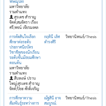
พิษณุโลก
มหาวิทยาลัย
รามคำแหง
สุรเดช สำราญ
จิตต์;สมจิตรา เรือง
ศรี;พจน์ เจียรมงคล
การตัดสินใจเลือก
กฤตินี เลิศ
วิทยานิพนธ์/Thesis
ศึกษาต่อระดับ
ดำรงศิริ
ประกาศนียบัตร
วิชาชีพของนักเรียน
ระดับชั้นมัธยมศึกษา
ตอนต้น
มหาวิทยาลัย
รามคำแหง
สืบพงษ์ ปราบ
ใหญ่;สุรเดช สำราญ
จิตต์;ปิยะ ศักดิ์เจริญ
การศึกษาความ
ณัฐสินี อาจ
วิทยานิพนธ์/Thesis
สัมพันธ์ระหว่างการ
สมบูรณ์.