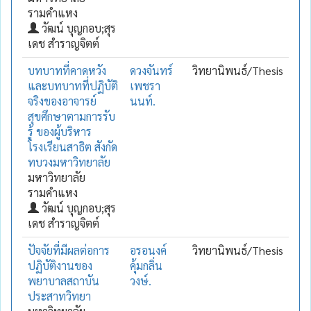
รามคำแหง
วัฒน์ บุญกอบ;สุร
เดช สำราญจิตต์
บทบาทที่คาดหวัง
ดวงจันทร์
วิทยานิพนธ์/Thesis
และบทบาทที่ปฏิบัติ
เพชรา
จริงของอาจารย์
นนท์.
สุขศึกษาตามการรับ
รู้ ของผู้บริหาร
โรงเรียนสาธิต สังกัด
ทบวงมหาวิทยาลัย
มหาวิทยาลัย
รามคำแหง
วัฒน์ บุญกอบ;สุร
เดช สำราญจิตต์
ปัจจัยที่มีผลต่อการ
อรอนงค์
วิทยานิพนธ์/Thesis
ปฏิบัติงานของ
คุ้มกลิ่น
พยาบาลสถาบัน
วงษ์.
ประสาทวิทยา