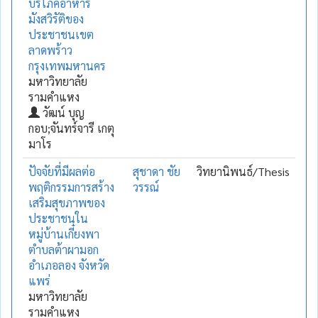
บริโภคอาหาร
มังสวิรัติของ
ประชาชนเขต
ลาดพร้าว
กรุงเทพมหานคร
มหาวิทยาลัย
รามคำแหง
วัฒน์ บุญ
กอบ;จันทร์จารี เกตุ
มาโร
ปัจจัยที่มีผลต่อ
สุชาดา ชัย
วิทยานิพนธ์/Thesis
พฤติกรรมการสร้าง
วรรณ์
เสริมสุขภาพของ
ประชาชนใน
หมู่บ้านเกี๋ยงพา
ตำบลต้าผามอก
อำเภอลอง จังหวัด
แพร่
มหาวิทยาลัย
รามคำแหง