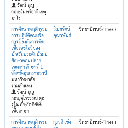
วัฒน์ บุญ
กอบ;จันทร์จารี เกตุ
มาโร
การศึกษาพฤติกรรม
วัณยรัตน์
วิทยานิพนธ์/Thesis
การปฎิบัติตนเพื่อ
คุณาพันธ์
การป้องกันการติด
เชื้อเอชไอวีของ
นักเรียนระดับมัธยม
ศึกษาตอนปลาย
เขตการศึกษาที่ 1
จังหวัดอุบลราชธานี
มหาวิทยาลัย
รามคำแหง
วัฒน์ บุญ
กอบ;อุไรวรรณ ตะ
รุโณทัย;กิตติศักดิ์
เชื้ออาษา
การศึกษาพฤติกรรม
กุลวดี เข่ง
วิทยานิพนธ์/Thesis