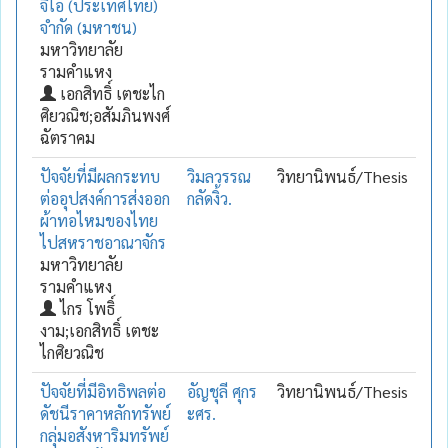
จีไอ (ประเทศไทย)
จำกัด (มหาชน)
มหาวิทยาลัย
รามคำแหง
เอกสิทธิ์ เตชะไก
ศิยวณิช;อสัมภินพงศ์
ฉัตราคม
ปัจจัยที่มีผลกระทบ
วิมลวรรณ
วิทยานิพนธ์/Thesis
ต่ออุปสงค์การส่งออก
กลัดงิ้ว.
ผ้าทอไหมของไทย
ไปสหราชอาณาจักร
มหาวิทยาลัย
รามคำแหง
ไกร โพธิ์
งาม;เอกสิทธิ์ เตชะ
ไกศิยวณิช
ปัจจัยที่มีอิทธิพลต่อ
อัญชุลี ศุกร
วิทยานิพนธ์/Thesis
ดัชนีราคาหลักทรัพย์
ะศร.
กลุ่มอสังหาริมทรัพย์