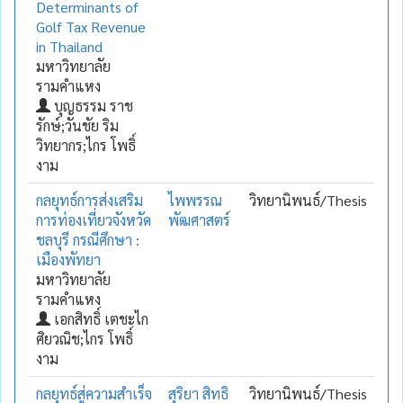
Determinants of
Golf Tax Revenue
in Thailand
มหาวิทยาลัย
รามคำแหง
บุญธรรม ราช
รักษ์;วันชัย ริม
วิทยากร;ไกร โพธิ์
งาม
กลยุทธ์การส่งเสริม
ไพพรรณ
วิทยานิพนธ์/Thesis
การท่องเที่ยวจังหวัด
พัฒศาสตร์
ชลบุรี กรณีศึกษา :
เมืองพัทยา
มหาวิทยาลัย
รามคำแหง
เอกสิทธิ์ เตชะไก
ศิยวณิช;ไกร โพธิ์
งาม
กลยุทธ์สู่ความสำเร็จ
สุริยา สิทธิ
วิทยานิพนธ์/Thesis