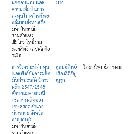
ผลตอบแทนและ
มาก
ความเสี่ยงในการ
ลงทุนในหลักทรัพย์
กลุ่มขนส่งทางเรือ
มหาวิทยาลัย
รามคำแหง
ไกร โพธิ์งาม
;เอกสิทธิ์ เตชะไกศิย
วณิช
การวิเคราะห์ต้นทุน
สุคนธ์ทิพย์
วิทยานิพนธ์/Thesis
และฟังก์ชันการผลิต
เรืองสิริธัญ
มันสำปะหลัง ปีการ
ญกุล
ผลิต 2547/2548 :
ศึกษาเฉพาะกรณึ
เขตการผลิตของ
เกษตรกร อำเภอ
บ่อพลอย จังหวัด
กาญจนบุรี
มหาวิทยาลัย
รามคำแหง