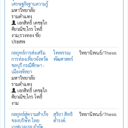
เศรษฐกิจฐานความรู้
มหาวิทยาลัย
รามคำแหง
เอกสิทธิ์ เตชะไก
ศิยวณิช;ไกร โพธิ์
งาม;รวงทอง ชัย
ประสพ
กลยุทธ์การส่งเสริม
ไพพรรณ
วิทยานิพนธ์/Thesis
การท่องเที่ยวจังหวัด
พัฒศาสตร์
ชลบุรี กรณีศึกษา :
เมืองพัทยา
มหาวิทยาลัย
รามคำแหง
เอกสิทธิ์ เตชะไก
ศิยวณิช;ไกร โพธิ์
งาม
กลยุทธ์สู่ความสำเร็จ
สุริยา สิทธิ
วิทยานิพนธ์/Thesis
ของบริษัท ไทย
ดำรงค์.
เบฟเวอเรจ จำกัด