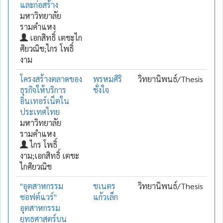
และก่อสร้าง
มหาวิทยาลัย
รามคำแหง
เอกสิทธิ์ เตชะไก
ศิยวณิช;ไกร โพธิ์
งาม
โครงสร้างตลาดของ
พรหมศิริ
วิทยานิพนธ์/Thesis
ธุรกิจให้บริการ
ชั่งใจ
อินเทอร์เน็ตใน
ประเทศไทย
มหาวิทยาลัย
รามคำแหง
ไกร โพธิ์
งาม;เอกสิทธิ์ เตชะ
ไกศิยวณิช
"อุตสาหกรรม
ชเนตร
วิทยานิพนธ์/Thesis
ซอฟต์แวร์"
แก้วเล็ก
อุตสาหกรรม
ยุทธศาสตร์บน