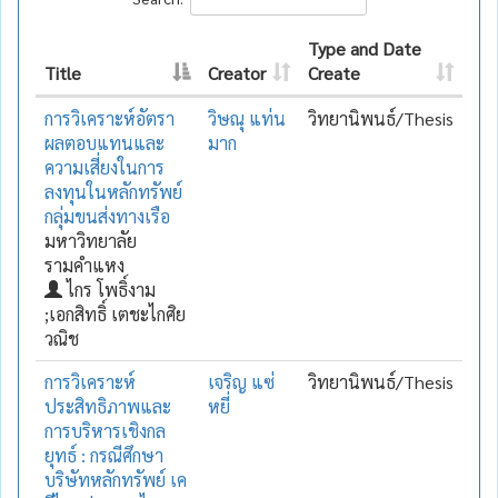
Type and Date
Title
Creator
Create
การวิเคราะห์อัตรา
วิษณุ แท่น
วิทยานิพนธ์/Thesis
ผลตอบแทนและ
มาก
ความเสี่ยงในการ
ลงทุนในหลักทรัพย์
กลุ่มขนส่งทางเรือ
มหาวิทยาลัย
รามคำแหง
ไกร โพธิ์งาม
;เอกสิทธิ์ เตชะไกศิย
วณิช
การวิเคราะห์
เจริญ แซ่
วิทยานิพนธ์/Thesis
ประสิทธิภาพและ
หยี่
การบริหารเชิงกล
ยุทธ์ : กรณีศึกษา
บริษัทหลักทรัพย์ เค