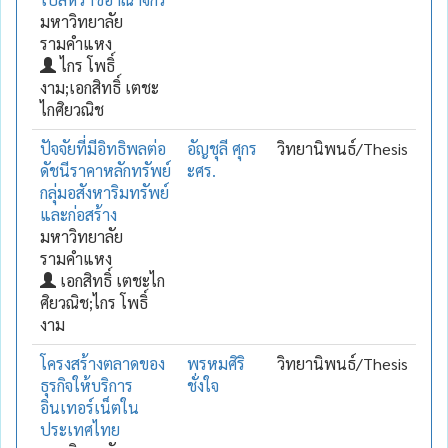
มหาวิทยาลัย
รามคำแหง
ไกร โพธิ์
งาม;เอกสิทธิ์ เตชะ
ไกศิยวณิช
ปัจจัยที่มีอิทธิพลต่อ
อัญชุลี ศุกร
วิทยานิพนธ์/Thesis
ดัชนีราคาหลักทรัพย์
ะศร.
กลุ่มอสังหาริมทรัพย์
และก่อสร้าง
มหาวิทยาลัย
รามคำแหง
เอกสิทธิ์ เตชะไก
ศิยวณิช;ไกร โพธิ์
งาม
โครงสร้างตลาดของ
พรหมศิริ
วิทยานิพนธ์/Thesis
ธุรกิจให้บริการ
ชั่งใจ
อินเทอร์เน็ตใน
ประเทศไทย