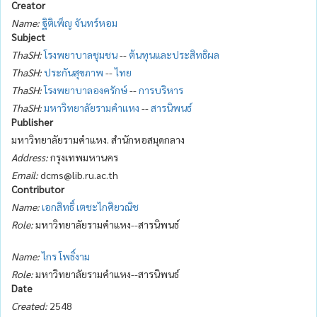
Creator
Name:
ฐิติเพ็ญ จันทร์หอม
Subject
ThaSH:
โรงพยาบาลชุมชน
--
ต้นทุนและประสิทธิผล
ThaSH:
ประกันสุขภาพ
--
ไทย
ThaSH:
โรงพยาบาลองครักษ์
--
การบริหาร
ThaSH:
มหาวิทยาลัยรามคำแหง
--
สารนิพนธ์
Publisher
มหาวิทยาลัยรามคำแหง. สำนักหอสมุดกลาง
Address:
กรุงเทพมหานคร
Email:
dcms@lib.ru.ac.th
Contributor
Name:
เอกสิทธิ์ เตชะไกศิยวณิช
Role:
มหาวิทยาลัยรามคำแหง--สารนิพนธ์
Name:
ไกร โพธิ์งาม
Role:
มหาวิทยาลัยรามคำแหง--สารนิพนธ์
Date
Created:
2548