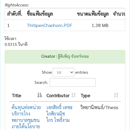
RightsAccess:
ลำดับที่.
ชื่อแฟ้มข้อมูล
ขนาดแฟ้มข้อมูล
จำนวนเข้
1
ThitipenChanhom.PDF
1.38 MB
ใช้เวลา
0.0315 วินาที
Creator :
ฐิติเพ็ญ จันทร์หอม
Show
entries
Search:
Title
Contributor
Type
ต้นทุนต่อหน่วย
เอกสิทธิ์ เตชะ
วิทยานิพนธ์/Thesis
บริการโรง
ไกศิยวณิช
พยาบาลชุมชน
ไกร โพธิ์งาม
ภายใต้นโยบาย