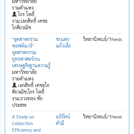
มหาวิทยาลัย
รามคำแหง
ไกร โพธิ์
งาม;เอกสิทธิ์ เตชะ
ไกศิยวณิช
"อุตสาหกรรม
ชเนตร
วิทยานิพนธ์/Thesis
ซอฟต์แวร์"
แก้วเล็ก
อุตสาหกรรม
ยุทธศาสตร์บน
เศรษฐกิจฐานความรู้
มหาวิทยาลัย
รามคำแหง
เอกสิทธิ์ เตชะไก
ศิยวณิช;ไกร โพธิ์
งาม;รวงทอง ชัย
ประสพ
A Study on
อภิรัตน์
วิทยานิพนธ์/Thesis
Collection
คำมี
Efficiency and