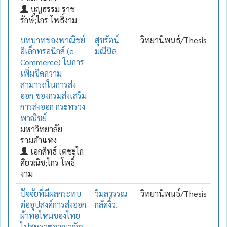
บุญธรรม ราช
รักษ์;ไกร โพธิ์งาม
บทบาทของพาณิชย์
สุขรัตน์
วิทยานิพนธ์/Thesis
อิเล็กทรอนิกส์ (e-
มณีนิล
Commerce) ในการ
เพิ่มขีดความ
สามารถในการส่ง
ออก ของกรมส่งเสริม
การส่งออก กระทรวง
พาณิชย์
มหาวิทยาลัย
รามคำแหง
เอกสิทธ์ เตชะไก
ศิยวณิช;ไกร โพธิ์
งาม
ปัจจัยที่มีผลกระทบ
วิมลวรรณ
วิทยานิพนธ์/Thesis
ต่ออุปสงค์การส่งออก
กลัดงิ้ว.
ผ้าทอไหมของไทย
ไปสหราชอาณาจักร