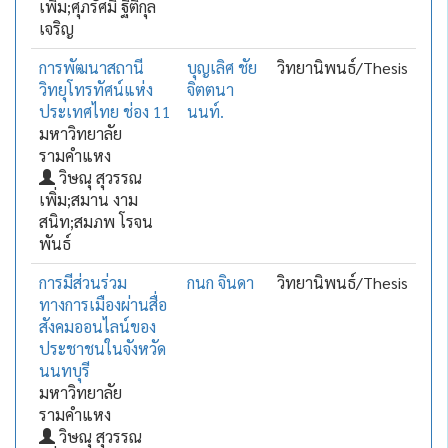
เพิ่ม;ศุภรัศมิ์ ฐิติกุล
เจริญ
การพัฒนาสถานี
บุญเลิศ ชัย
วิทยานิพนธ์/Thesis
วิทยุโทรทัศน์แห่ง
จิตตนา
ประเทศไทย ช่อง 11
นนท์.
มหาวิทยาลัย
รามคำแหง
วิษณุ สุวรรณ
เพิ่ม;สมาน งาม
สนิท;สมภพ โรจน
พันธ์
การมีส่วนร่วม
กนก จินดา
วิทยานิพนธ์/Thesis
ทางการเมืองผ่านสื่อ
สังคมออนไลน์ของ
ประชาชนในจังหวัด
นนทบุรี
มหาวิทยาลัย
รามคำแหง
วิษณุ สุวรรณ