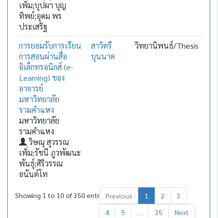
เพิ่ม;บุปผา บุญ
ทิพย์;อุดม พร
ประเสริฐ
การยอมรับการเรียน
สาวิตรี
วิทยานิพนธ์/Thesis
การสอนผ่านสื่อ
บุนนาค
อิเล็กทรอนิกส์ (e-
Learning) ของ
อาจารย์
มหาวิทยาลัย
รามคำแหง
มหาวิทยาลัย
รามคำแหง
วิษณุ สุวรรณ
เพิ่ม;รัชนี ภูวพัฒนะ
พันธุ์;ศิริวรรณ
อนันต์โท
Showing 1 to 10 of 350 entries
Previous
1
2
3
4
5
…
35
Next