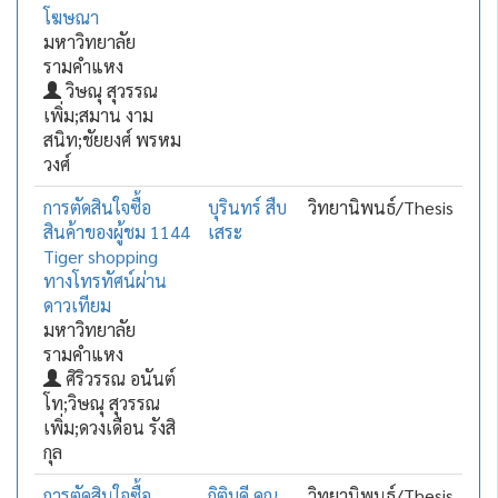
โฆษณา
มหาวิทยาลัย
รามคำแหง
วิษณุ สุวรรณ
เพิ่ม;สมาน งาม
สนิท;ชัยยงศ์ พรหม
วงศ์
การตัดสินใจซื้อ
บุรินทร์ สืบ
วิทยานิพนธ์/Thesis
สินค้าของผู้ชม 1144
เสระ
Tiger shopping
ทางโทรทัศน์ผ่าน
ดาวเทียม
มหาวิทยาลัย
รามคำแหง
ศิริวรรณ อนันต์
โท;วิษณุ สุวรรณ
เพิ่ม;ดวงเดือน รังสิ
กุล
การตัดสินใจซื้อ
กิติบดี คุณ
วิทยานิพนธ์/Thesis