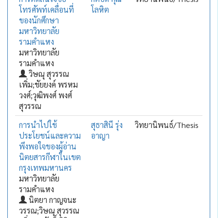
โทรศัพท์เคลื่อนที่
โลหิต
ของนักศึกษา
มหาวิทยาลัย
รามคำแหง
มหาวิทยาลัย
รามคำแหง
วิษณุ สุวรรณ
เพิ่ม;ชัยยงค์ พรหม
วงศ์;วุฒิพงศ์ พงศ์
สุวรรณ
การนำไปใช้
สุธาสินี รุ่ง
วิทยานิพนธ์/Thesis
ประโยชน์และความ
อาญา
พึงพอใจของผู้อ่าน
นิตยสารกีฬาในเขต
กรุงเทพมหานคร
มหาวิทยาลัย
รามคำแหง
นิตยา กาญจนะ
วรรณ;วิษณุ สุวรรณ