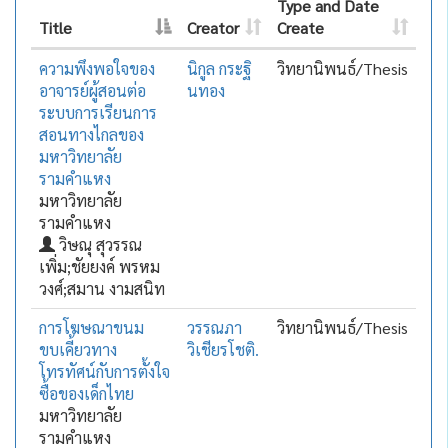
Type and Date
Title
Creator
Create
ความพึงพอใจของ
นิกูล กระฐิ
วิทยานิพนธ์/Thesis
อาจารย์ผู้สอนต่อ
นทอง
ระบบการเรียนการ
สอนทางไกลของ
มหาวิทยาลัย
รามคำแหง
มหาวิทยาลัย
รามคำแหง
วิษณุ สุวรรณ
เพิ่ม;ชัยยงค์ พรหม
วงศ์;สมาน งามสนิท
การโฆษณาขนม
วรรณภา
วิทยานิพนธ์/Thesis
ขบเคี้ยวทาง
วิเชียรโชติ.
โทรทัศน์กับการตั้งใจ
ซื้อของเด็กไทย
มหาวิทยาลัย
รามคำแหง