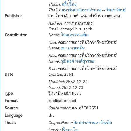
ThaSH:
คลื่นวิทยุ.
ThaSH:
มหาวิทยาลัยรามคำแหง
--
วิทยานิพนธ์.
Publisher
มหาวิทยาลัยรามคำแหง. สำนักหอสมุดกลาง
Address:
กรุงเทพมหานคร
Email:
dcms@lib.ru.ac.th
Contributor
Name:
วิษณุ สุวรรณเพิ่ม
Role:
คณะกรรมการที่ปรึกษาวิทยานิพนธ์
Name:
สมาน งามสนิท
Role:
คณะกรรมการที่ปรึกษาวิทยานิพนธ์
Name:
วุฒิพงศ์ พงศ์สุวรรณ
Role:
คณะกรรมการที่ปรึกษาวิทยานิพนธ์
Date
Created:
2551
Modified:
2552-12-24
Issued:
2552-12-23
Type
วิทยานิพนธ์/Thesis
Format
application/pdf
Source
CallNumber:
ม.ร. อ778 2551
Language
tha
Thesis
DegreeName:
ศิลปศาสตรมหาบัณฑิต
Level:
ปริญญาโท