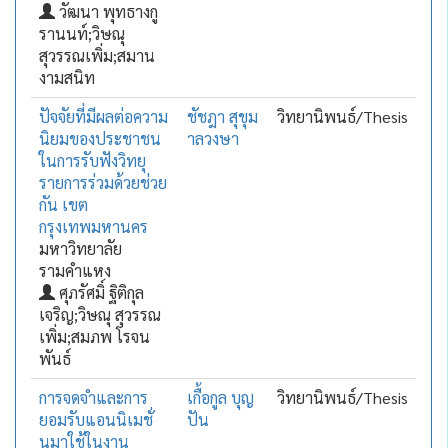
วัฒนา พุทธางกู
รานนท์;วิษณุ
สุวรรณเพิ่ม;สมาน
งามสนิท
ปัจจัยที่มีผลต่อความ
ชัชฎา สุขุม
วิทยานิพนธ์/Thesis
นิยมของประชาชน
าลวงษา
ในการรับฟังวิทยุ
รายการร่วมด้วยช่วย
กัน เขต
กรุงเทพมหานคร
มหาวิทยาลัย
รามคำแหง
ศุภรัศมิ์ ฐิติกุล
เจริญ;วิษณุ สุวรรณ
เพิ่ม;สมภพ โรจน
พันธ์
การจดจำและการ
เกื้อกูล บุญ
วิทยานิพนธ์/Thesis
ยอมรับแอนนิเมชั่
ปัน
นมาใช้ในงาน