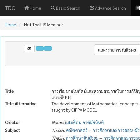
TDC
Home
Basic Search
Advance Search
Home
Not ThaiLIS Member
Title
การพัฒนามโนทัศน์และความสามารถในการแก้ปัญหาทา
แบบซิปปา
Title Alternative
The development of Mathematical concepts an
taught by CIPPA MODEL
Creator
Name:
แสงเดือน อาตมียนันท์
Subject
ThaSH:
คณิตศาสตร์
--
การศึกษาและการสอน (มัธ
ThaSH:
การศึกษาขั้นมัธยม
--
การศึกษาและการส