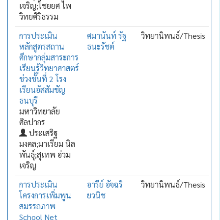
เจริญ;ไชยยศ ไพ
วิทยศิริธรรม
การประเมิน
ศมานันท์ รัฐ
วิทยานิพนธ์/Thesis
หลักสูตรสถาน
ธนะรัชต์
ศึกษากลุ่มสาระการ
เรียนรู้วิทยาศาสตร์
ช่วงชั้นที่ 2 โรง
เรียนอัสสัมชัญ
ธนบุรี
มหาวิทยาลัย
ศิลปากร
ประเสริฐ
มงคล;มาเรียม นิล
พันธุ์;สุเทพ อ่วม
เจริญ
การประเมิน
อารีย์ อัจฉริ
วิทยานิพนธ์/Thesis
โครงการเพิ่มพูน
ยวนิช
สมรรถภาพ
School Net