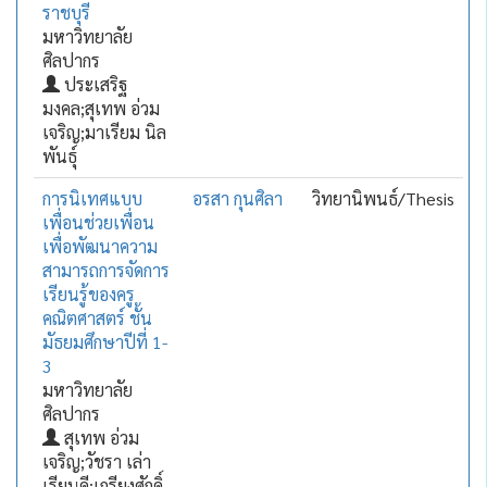
ราชบุรี
มหาวิทยาลัย
ศิลปากร
ประเสริฐ
มงคล;สุเทพ อ่วม
เจริญ;มาเรียม นิล
พันธุ์
การนิเทศแบบ
อรสา กุนศิลา
วิทยานิพนธ์/Thesis
เพื่อนช่วยเพื่อน
เพื่อพัฒนาความ
สามารถการจัดการ
เรียนรู้ของครู
คณิตศาสตร์ ชั้น
มัธยมศึกษาปีที่ 1-
3
มหาวิทยาลัย
ศิลปากร
สุเทพ อ่วม
เจริญ;วัชรา เล่า
เรียนดี;เกรียงศักดิ์