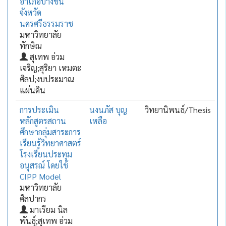
อำเภอบางขัน
จังหวัด
นครศรีธรรมราช
มหาวิทยาลัย
ทักษิณ
สุเทพ อ่วม
เจริญ;สุริยา เหมตะ
ศิลป;งบประมาณ
แผ่นดิน
การประเมิน
นงนภัส บุญ
วิทยานิพนธ์/Thesis
หลักสูตรสถาน
เหลือ
ศึกษากลุ่มสาระการ
เรียนรู้วิทยาศาสตร์
โรงเรียนประทุม
อนุสรณ์ โดยใช้
CIPP Model
มหาวิทยาลัย
ศิลปากร
มาเรียม นิล
พันธุ์;สุเทพ อ่วม