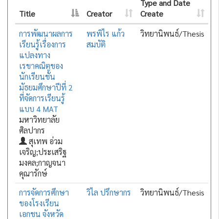
Type and Date
Title
Creator
Create
การพัฒนาผลการ
พรพิไร แก้ว
วิทยานิพนธ์/Thesis
เรียนรู้เรื่องการ
สมบัติ
แปลงทาง
เรขาคณิตของ
นักเรียนชั้น
มัธยมศึกษาปีที่ 2
ที่จัดการเรียนรู้
แบบ 4 MAT
มหาวิทยาลัย
ศิลปากร
สุเทพ อ่วม
เจริญ;ประเสริฐ
มงคล;กาญจนา
คุณารักษ์
การจัดการศึกษา
วิไล ปรึกษากร
วิทยานิพนธ์/Thesis
ของโรงเรียน
เอกชน จังหวัด