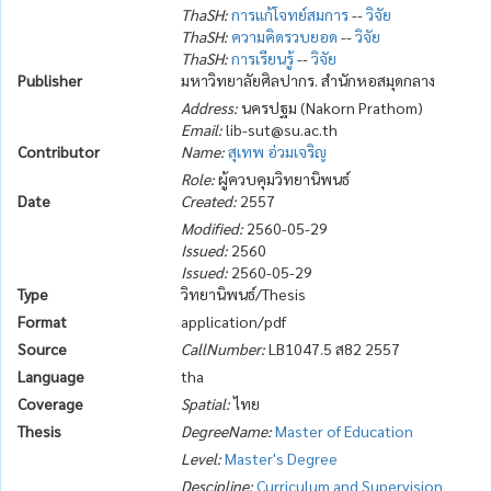
ThaSH:
การแก้โจทย์สมการ
--
วิจัย
ThaSH:
ความคิดรวบยอด
--
วิจัย
ThaSH:
การเรียนรู้
--
วิจัย
Publisher
มหาวิทยาลัยศิลปากร. สำนักหอสมุดกลาง
Address:
นครปฐม (Nakorn Prathom)
Email:
lib-sut@su.ac.th
Contributor
Name:
สุเทพ อ่วมเจริญ
Role:
ผู้ควบคุมวิทยานิพนธ์
Date
Created:
2557
Modified:
2560-05-29
Issued:
2560
Issued:
2560-05-29
Type
วิทยานิพนธ์/Thesis
Format
application/pdf
Source
CallNumber:
LB1047.5 ส82 2557
Language
tha
Coverage
Spatial:
ไทย
Thesis
DegreeName:
Master of Education
Level:
Master's Degree
Descipline:
Curriculum and Supervision