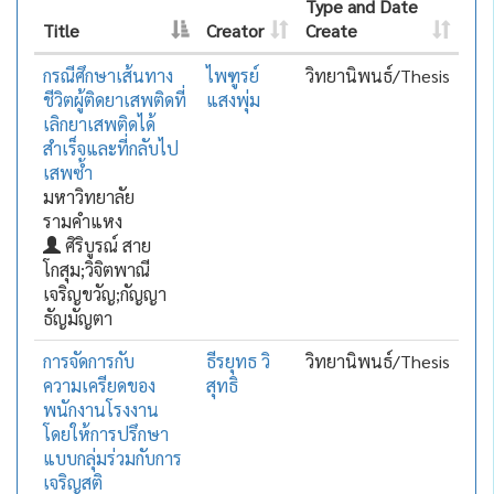
Type and Date
Title
Creator
Create
กรณีศึกษาเส้นทาง
ไพฑูรย์
วิทยานิพนธ์/Thesis
ชีวิตผู้ติดยาเสพติดที่
แสงพุ่ม
เลิกยาเสพติดได้
สำเร็จและที่กลับไป
เสพซ้ำ
มหาวิทยาลัย
รามคำแหง
ศิริบูรณ์ สาย
โกสุม;วิจิตพาณี
เจริญขวัญ;กัญญา
ธัญมัญตา
การจัดการกับ
ธีรยุทธ วิ
วิทยานิพนธ์/Thesis
ความเครียดของ
สุทธิ
พนักงานโรงงาน
โดยให้การปรึกษา
แบบกลุ่มร่วมกับการ
เจริญสติ