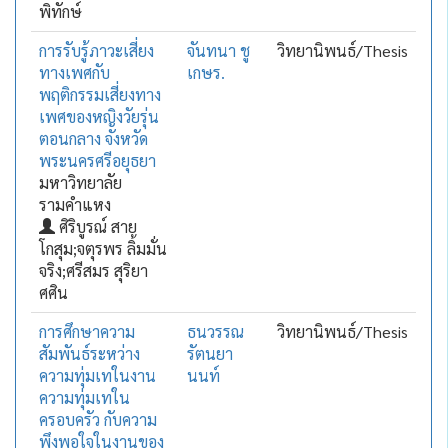
พิทักษ์
การรับรู้ภาวะเสี่ยง
จันทนา ชู
วิทยานิพนธ์/Thesis
ทางเพศกับ
เกษร.
พฤติกรรมเสี่ยงทาง
เพศของหญิงวัยรุ่น
ตอนกลาง จังหวัด
พระนครศรีอยุธยา
มหาวิทยาลัย
รามคำแหง
ศิริบูรณ์ สาย
โกสุม;จตุรพร ลิ้มมั่น
จริง;ศรีสมร สุริยา
ศศิน
การศึกษาความ
ธนวรรณ
วิทยานิพนธ์/Thesis
สัมพันธ์ระหว่าง
รัตนยา
ความทุ่มเทในงาน
นนท์
ความทุ่มเทใน
ครอบครัว กับความ
พึงพอใจในงานของ