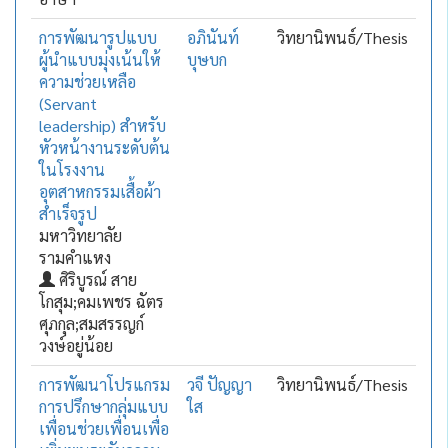
การพัฒนารูปแบบ
อภินันท์
วิทยานิพนธ์/Thesis
ผู้นำแบบมุ่งเน้นให้
บุษบก
ความช่วยเหลือ
(Servant
leadership) สำหรับ
หัวหน้างานระดับต้น
ในโรงงาน
อุตสาหกรรมเสื้อผ้า
สำเร็จรูป
มหาวิทยาลัย
รามคำแหง
ศิริบูรณ์ สาย
โกสุม;คมเพชร ฉัตร
ศุภกุล;สมสรรญก์
วงษ์อยู่น้อย
การพัฒนาโปรแกรม
วจี ปัญญา
วิทยานิพนธ์/Thesis
การปรึกษากลุ่มแบบ
ใส
เพื่อนช่วยเพื่อนเพื่อ