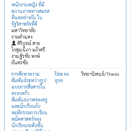
พนักงานหญิง ที่มี
สภานภาพทางสมรส
ที่แตกต่างกัน ใน
รัฐวิสาหกิจที่ดี
มหาวิทยาลัย
รามคำแหง
ศิริบูรณ์ สาย
โกสุม;นิภา แก้วศรี
งาม;ฐิรชัย หงษ์
ยันตรชัย
การศึกษาความ
ปิยะ คง
วิทยานิพนธ์/Thesis
สัมพันธ์ระหว่างรูป
อุบล
แบบการสื่อสารใน
ครอบครัว
สัมพันธภาพของครู
และนักเรียนกับ
พฤติกรรมการเรียน
คณิตศาสตร์ของ
นักเรียนระดับชั้น