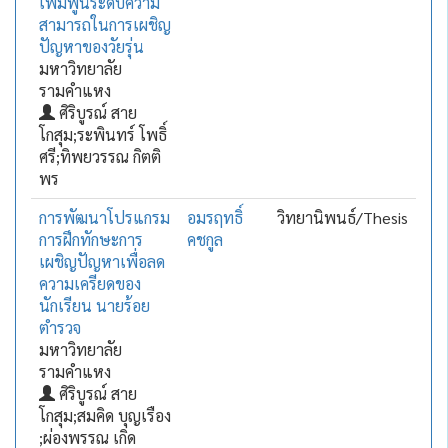
เพิ่มพูนระดับความ
สามารถในการเผชิญ
ปัญหาของวัยรุ่น
มหาวิทยาลัย
รามคำแหง
ศิริบูรณ์ สาย
โกสุม;ระพินทร์ โพธิ์
ศรี;ทิพยวรรณ กิตติ
พร
การพัฒนาโปรแกรม
อมรฤทธิ์
วิทยานิพนธ์/Thesis
การฝึกทักษะการ
คชกูล
เผชิญปัญหาเพื่อลด
ความเครียดของ
นักเรียน นายร้อย
ตำรวจ
มหาวิทยาลัย
รามคำแหง
ศิริบูรณ์ สาย
โกสุม;สมคิด บุญเรือง
;ผ่องพรรณ เกิด