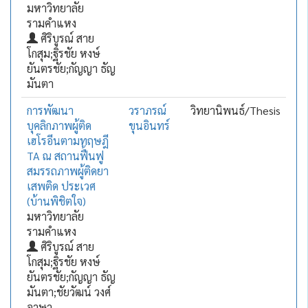
มหาวิทยาลัย
รามคำแหง
ศิริบูรณ์ สาย
โกสุม;ฐิรชัย หงษ์
ยันตรชัย;กัญญา ธัญ
มันตา
การพัฒนา
วราภรณ์
วิทยานิพนธ์/Thesis
บุคลิกภาพผู้ติด
ขุนอินทร์
เฮโรอีนตามทฤษฎี
TA ณ สถานฟื้นฟู
สมรรถภาพผู้ติดยา
เสพติด ประเวศ
(บ้านพิชิตใจ)
มหาวิทยาลัย
รามคำแหง
ศิริบูรณ์ สาย
โกสุม;ฐิรชัย หงษ์
ยันตรชัย;กัญญา ธัญ
มันตา;ชัยวัฒน์ วงศ์
อาษา