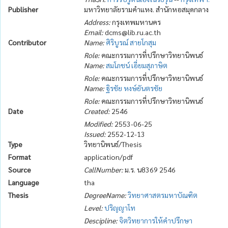
Publisher
มหาวิทยาลัยรามคำแหง. สำนักหอสมุดกลาง
Address:
กรุงเทพมหานคร
Email:
dcms@lib.ru.ac.th
Contributor
Name:
ศิริบูรณ์ สายโกสุม
Role:
คณะกรรมการที่ปรึกษาวิทยานิพนธ์
Name:
สมโภชน์ เอี่ยมสุภาษิต
Role:
คณะกรรมการที่ปรึกษาวิทยานิพนธ์
Name:
ฐิรชัย หงษ์ยันตรชัย
Role:
คณะกรรมการที่ปรึกษาวิทยานิพนธ์
Date
Created:
2546
Modified:
2553-06-25
Issued:
2552-12-13
Type
วิทยานิพนธ์/Thesis
Format
application/pdf
Source
CallNumber:
ม.ร. น8369 2546
Language
tha
Thesis
DegreeName:
วิทยาศาสตรมหาบัณฑิต
Level:
ปริญญาโท
Descipline:
จิตวิทยาการให้คำปรึกษา