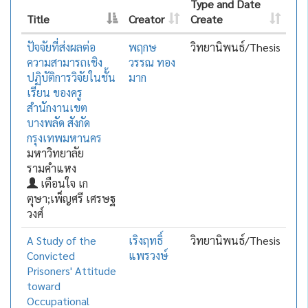
Type and Date
Title
Creator
Create
ปัจจัยที่ส่งผลต่อ
พฤกษ
วิทยานิพนธ์/Thesis
ความสามารถเชิง
วรรณ ทอง
ปฏิบัติการวิจัยในชั้น
มาก
เรียน ของครู
สำนักงานเขต
บางพลัด สังกัด
กรุงเทพมหานคร
มหาวิทยาลัย
รามคำแหง
เตือนใจ เก
ตุษา;เพ็ญศรี เศรษฐ
วงศ์
A Study of the
เริงฤทธิ์
วิทยานิพนธ์/Thesis
Convicted
แพรวงษ์
Prisoners' Attitude
toward
Occupational