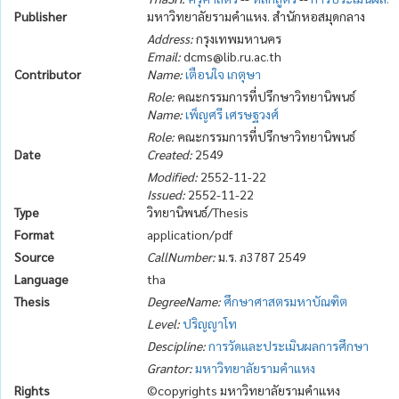
Publisher
มหาวิทยาลัยรามคำแหง. สำนักหอสมุดกลาง
Address:
กรุงเทพมหานคร
Email:
dcms@lib.ru.ac.th
Contributor
Name:
เตือนใจ เกตุษา
Role:
คณะกรรมการที่ปรึกษาวิทยานิพนธ์
Name:
เพ็ญศรี เศรษฐวงศ์
Role:
คณะกรรมการที่ปรึกษาวิทยานิพนธ์
Date
Created:
2549
Modified:
2552-11-22
Issued:
2552-11-22
Type
วิทยานิพนธ์/Thesis
Format
application/pdf
Source
CallNumber:
ม.ร. ภ3787 2549
Language
tha
Thesis
DegreeName:
ศึกษาศาสตรมหาบัณฑิต
Level:
ปริญญาโท
Descipline:
การวัดและประเมินผลการศึกษา
Grantor:
มหาวิทยาลัยรามคำแหง
Rights
©copyrights มหาวิทยาลัยรามคำแหง