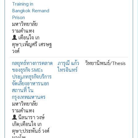
Training in
Bangkok Remand
Prison
มหาวิทยาลัย
รามคำแหง
เตือนใจ เก
ตุษา;เพ็ญศรี เศรษฐ
วงศ์
กลยุทธ์ทางการตลาด
ภารุณี แก้ว
วิทยานิพนธ์/Thesis
ของธุรกิจ SMEs
ไทรอินทร์
ประเภทธุรกิจบริการ
จัดเลี้ยงอาหารนอก
สถานที่ ใน
กรุงเทพมหานคร
มหาวิทยาลัย
รามคำแหง
นีลนารา วงษ์
เกิด;เตือนใจ เก
ตุษา;ประพันธ์ วงศ์
บางโพ