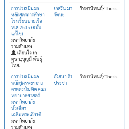
การประเมินผล
เกศริน มา
วิทยานิพนธ์/Thesis
หลักสูตรการศึกษา
รัตนะ.
โรงเรียนนายเรือ
พ.ศ.2535 (ฉบับ
แก้ไข)
มหาวิทยาลัย
รามคำแหง
เตือนใจ เก
ตุษา.;บุญมี พันธุ์
ไทย.
การประเมินผล
อังสนา ศิร
วิทยานิพนธ์/Thesis
หลักสูตรพยาบาล
ประชา
ศาสตรบัณฑิต คณะ
พยาบาลศาสตร์
มหาวิทยาลัย
หัวเฉียว
เฉลิมพระเกียรติ
มหาวิทยาลัย
รามคำแหง