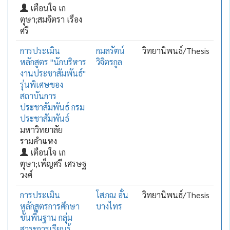
เตือนใจ เก
ตุษา;สมจิตรา เรือง
ศรี
การประเมิน
กมลรัตน์
วิทยานิพนธ์/Thesis
หลักสูตร "นักบริหาร
วิจิตรกูล
งานประชาสัมพันธ์"
รุ่นพิเศษของ
สถาบันการ
ประชาสัมพันธ์ กรม
ประชาสัมพันธ์
มหาวิทยาลัย
รามคำแหง
เตือนใจ เก
ตุษา;เพ็ญศรี เศรษฐ
วงศ์
การประเมิน
โสภณ อั๋น
วิทยานิพนธ์/Thesis
หลักสูตรการศึกษา
บางไทร
ขั้นพื้นฐาน กลุ่ม
สาระการเรียนรู้