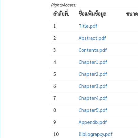
RightsAccess:
ลำดับที่.
ชื่อแฟ้มข้อมูล
ขนาด
1
Title.pdf
2
Abstract.pdf
3
Contents.pdf
4
Chapter1.pdf
5
Chapter2.pdf
6
Chapter3.pdf
7
Chapter4.pdf
8
Chapter5.pdf
9
Appendix.pdf
10
Bibliograpxy.pdf