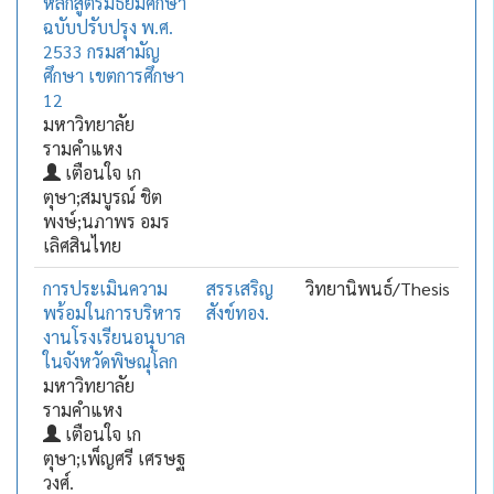
หลักสูตรมัธยมศึกษา
ฉบับปรับปรุง พ.ศ.
2533 กรมสามัญ
ศึกษา เขตการศึกษา
12
มหาวิทยาลัย
รามคำแหง
เตือนใจ เก
ตุษา;สมบูรณ์ ชิต
พงษ์;นภาพร อมร
เลิศสินไทย
การประเมินความ
สรรเสริญ
วิทยานิพนธ์/Thesis
พร้อมในการบริหาร
สังข์ทอง.
งานโรงเรียนอนุบาล
ในจังหวัดพิษณุโลก
มหาวิทยาลัย
รามคำแหง
เตือนใจ เก
ตุษา;เพ็ญศรี เศรษฐ
วงศ์.