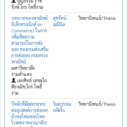
บุญธรรม ราช
รักษ์;ไกร โพธิ์งาม
บทบาทของพาณิชย์
สุขรัตน์
วิทยานิพนธ์/Thesis
อิเล็กทรอนิกส์ (e-
มณีนิล
Commerce) ในการ
เพิ่มขีดความ
สามารถในการส่ง
ออก ของกรมส่งเสริม
การส่งออก กระทรวง
พาณิชย์
มหาวิทยาลัย
รามคำแหง
เอกสิทธ์ เตชะไก
ศิยวณิช;ไกร โพธิ์
งาม
ปัจจัยที่มีผลกระทบ
วิมลวรรณ
วิทยานิพนธ์/Thesis
ต่ออุปสงค์การส่งออก
กลัดงิ้ว.
ผ้าทอไหมของไทย
ไปสหราชอาณาจักร