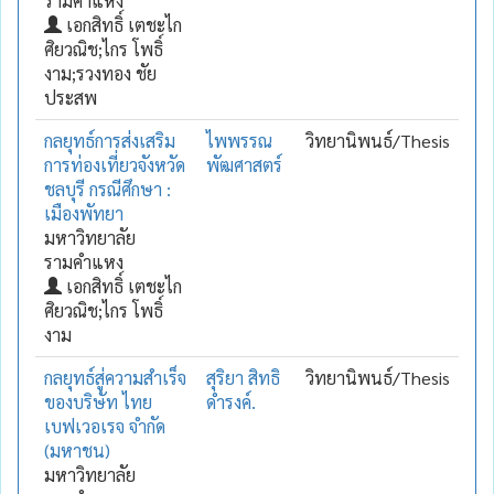
รามคำแหง
เอกสิทธิ์ เตชะไก
ศิยวณิช;ไกร โพธิ์
งาม;รวงทอง ชัย
ประสพ
กลยุทธ์การส่งเสริม
ไพพรรณ
วิทยานิพนธ์/Thesis
การท่องเที่ยวจังหวัด
พัฒศาสตร์
ชลบุรี กรณีศึกษา :
เมืองพัทยา
มหาวิทยาลัย
รามคำแหง
เอกสิทธิ์ เตชะไก
ศิยวณิช;ไกร โพธิ์
งาม
กลยุทธ์สู่ความสำเร็จ
สุริยา สิทธิ
วิทยานิพนธ์/Thesis
ของบริษัท ไทย
ดำรงค์.
เบฟเวอเรจ จำกัด
(มหาชน)
มหาวิทยาลัย