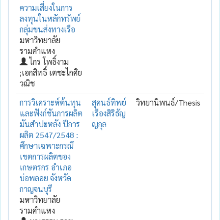
ความเสี่ยงในการ
ลงทุนในหลักทรัพย์
กลุ่มขนส่งทางเรือ
มหาวิทยาลัย
รามคำแหง
ไกร โพธิ์งาม
;เอกสิทธิ์ เตชะไกศิย
วณิช
การวิเคราะห์ต้นทุน
สุคนธ์ทิพย์
วิทยานิพนธ์/Thesis
และฟังก์ชันการผลิต
เรืองสิริธัญ
มันสำปะหลัง ปีการ
ญกุล
ผลิต 2547/2548 :
ศึกษาเฉพาะกรณึ
เขตการผลิตของ
เกษตรกร อำเภอ
บ่อพลอย จังหวัด
กาญจนบุรี
มหาวิทยาลัย
รามคำแหง