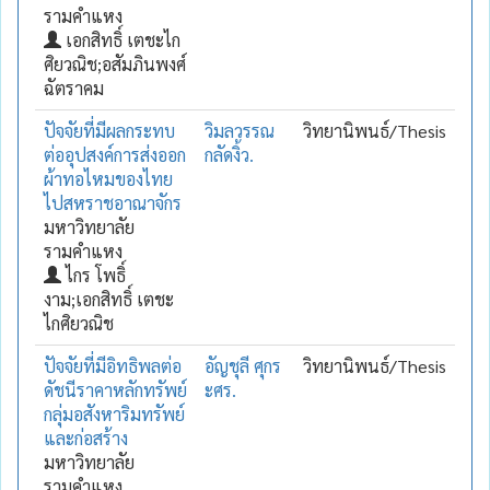
รามคำแหง
เอกสิทธิ์ เตชะไก
ศิยวณิช;อสัมภินพงศ์
ฉัตราคม
ปัจจัยที่มีผลกระทบ
วิมลวรรณ
วิทยานิพนธ์/Thesis
ต่ออุปสงค์การส่งออก
กลัดงิ้ว.
ผ้าทอไหมของไทย
ไปสหราชอาณาจักร
มหาวิทยาลัย
รามคำแหง
ไกร โพธิ์
งาม;เอกสิทธิ์ เตชะ
ไกศิยวณิช
ปัจจัยที่มีอิทธิพลต่อ
อัญชุลี ศุกร
วิทยานิพนธ์/Thesis
ดัชนีราคาหลักทรัพย์
ะศร.
กลุ่มอสังหาริมทรัพย์
และก่อสร้าง
มหาวิทยาลัย
รามคำแหง