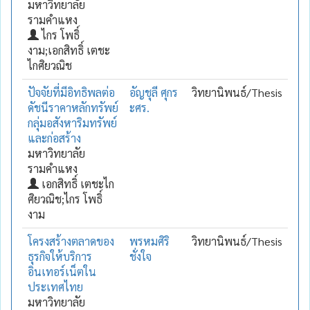
มหาวิทยาลัย
รามคำแหง
ไกร โพธิ์
งาม;เอกสิทธิ์ เตชะ
ไกศิยวณิช
ปัจจัยที่มีอิทธิพลต่อ
อัญชุลี ศุกร
วิทยานิพนธ์/Thesis
ดัชนีราคาหลักทรัพย์
ะศร.
กลุ่มอสังหาริมทรัพย์
และก่อสร้าง
มหาวิทยาลัย
รามคำแหง
เอกสิทธิ์ เตชะไก
ศิยวณิช;ไกร โพธิ์
งาม
โครงสร้างตลาดของ
พรหมศิริ
วิทยานิพนธ์/Thesis
ธุรกิจให้บริการ
ชั่งใจ
อินเทอร์เน็ตใน
ประเทศไทย
มหาวิทยาลัย