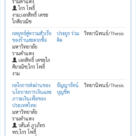
รามคำแหง
ไกร โพธิ์
งาม;เอกสิทธิ์ เตชะ
ไกศิยวณิช
กลยุทธ์สู่ความสำเร็จ
ประยูร ร่วม
วิทยานิพนธ์/Thesis
ของร้านสะดวกซื้อ
คิด
มหาวิทยาลัย
รามคำแหง
เอกสิทธิ์ เตชะไก
ศิยวณิช;ไกร โพธิ์
งาม
กลไกการส่งผ่านของ
ธัญญารัตน์
วิทยานิพนธ์/Thesis
นโยบายการเงินและ
บุญชิต
ภาวะเงินเฟ้อของ
ประเทศไทย
มหาวิทยาลัย
รามคำแหง
วสันต์ ภูวภัทร
พร;ไกร โพธิ์