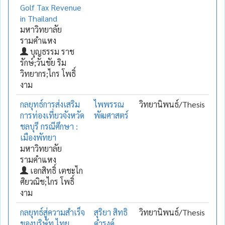
Golf Tax Revenue
in Thailand
มหาวิทยาลัย
รามคำแหง
บุญธรรม ราช
รักษ์;วันชัย ริม
วิทยากร;ไกร โพธิ์
งาม
กลยุทธ์การส่งเสริม
ไพพรรณ
วิทยานิพนธ์/Thesis
การท่องเที่ยวจังหวัด
พัฒศาสตร์
ชลบุรี กรณีศึกษา :
เมืองพัทยา
มหาวิทยาลัย
รามคำแหง
เอกสิทธิ์ เตชะไก
ศิยวณิช;ไกร โพธิ์
งาม
กลยุทธ์สู่ความสำเร็จ
สุริยา สิทธิ
วิทยานิพนธ์/Thesis
ของบริษัท ไทย
ดำรงค์.