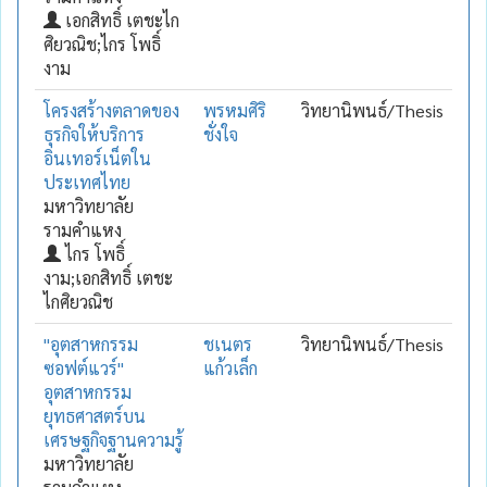
เอกสิทธิ์ เตชะไก
ศิยวณิช;ไกร โพธิ์
งาม
โครงสร้างตลาดของ
พรหมศิริ
วิทยานิพนธ์/Thesis
ธุรกิจให้บริการ
ชั่งใจ
อินเทอร์เน็ตใน
ประเทศไทย
มหาวิทยาลัย
รามคำแหง
ไกร โพธิ์
งาม;เอกสิทธิ์ เตชะ
ไกศิยวณิช
"อุตสาหกรรม
ชเนตร
วิทยานิพนธ์/Thesis
ซอฟต์แวร์"
แก้วเล็ก
อุตสาหกรรม
ยุทธศาสตร์บน
เศรษฐกิจฐานความรู้
มหาวิทยาลัย