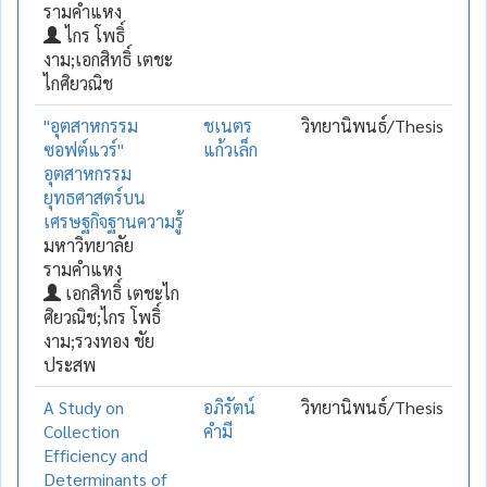
รามคำแหง
ไกร โพธิ์
งาม;เอกสิทธิ์ เตชะ
ไกศิยวณิช
"อุตสาหกรรม
ชเนตร
วิทยานิพนธ์/Thesis
ซอฟต์แวร์"
แก้วเล็ก
อุตสาหกรรม
ยุทธศาสตร์บน
เศรษฐกิจฐานความรู้
มหาวิทยาลัย
รามคำแหง
เอกสิทธิ์ เตชะไก
ศิยวณิช;ไกร โพธิ์
งาม;รวงทอง ชัย
ประสพ
A Study on
อภิรัตน์
วิทยานิพนธ์/Thesis
Collection
คำมี
Efficiency and
Determinants of