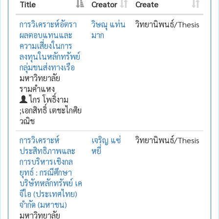
Title
Creator
Create
การวิเคราะห์อัตรา
วิษณุ แท่น
วิทยานิพนธ์/Thesis
ผลตอบแทนและ
มาก
ความเสี่ยงในการ
ลงทุนในหลักทรัพย์
กลุ่มขนส่งทางเรือ
มหาวิทยาลัย
รามคำแหง
ไกร โพธิ์งาม
;เอกสิทธิ์ เตชะไกศิย
วณิช
การวิเคราะห์
เจริญ แซ่
วิทยานิพนธ์/Thesis
ประสิทธิภาพและ
หยี่
การบริหารเชิงกล
ยุทธ์ : กรณีศึกษา
บริษัทหลักทรัพย์ เค
จีไอ (ประเทศไทย)
จำกัด (มหาชน)
มหาวิทยาลัย