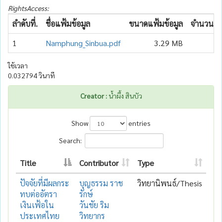
RightsAccess:
ลำดับที่.
ชื่อแฟ้มข้อมูล
ขนาดแฟ้มข้อมูล
จำนวนเข้
1
Namphung_Sinbua.pdf
3.29 MB
ใช้เวลา
0.032794 วินาที
Creator :
น้ำผึ้ง สินบัว
Show
entries
Search:
Title
Contributor
Type
ปัจจัยที่มีผลกระ
บุญธรรม ราช
วิทยานิพนธ์/Thesis
ทบต่ออัตรา
รักษ์
เงินเฟ้อใน
วันชัย ริม
ประเทศไทย
วิทยากร