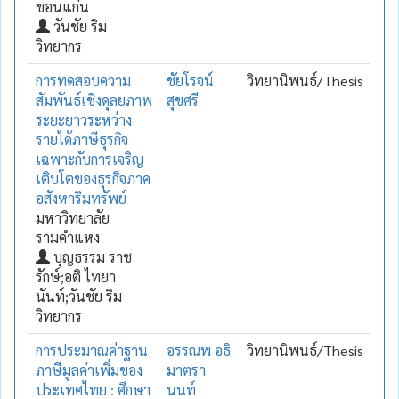
ขอนแก่น
วันชัย ริม
วิทยากร
การทดสอบความ
ชัยโรจน์
วิทยานิพนธ์/Thesis
สัมพันธ์เชิงดุลยภาพ
สุขศรี
ระยะยาวระหว่าง
รายได้ภาษีธุรกิจ
เฉพาะกับการเจริญ
เติบโตของธุรกิจภาค
อสังหาริมทรัพย์
มหาวิทยาลัย
รามคำแหง
บุญธรรม ราช
รักษ์;อติ ไทยา
นันท์;วันชัย ริม
วิทยากร
การประมาณค่าฐาน
อรรณพ อธิ
วิทยานิพนธ์/Thesis
ภาษีมูลค่าเพิ่มของ
มาตรา
ประเทศไทย : ศึกษา
นนท์