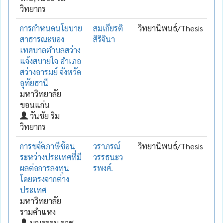
วิทยากร
การกำหนดนโยบาย
สมเกียรติ
วิทยานิพนธ์/Thesis
สาธารณะของ
สิริจินา
เทศบาลตำบลสว่าง
แจ้งสบายใจ อำเภอ
สว่างอารมย์ จังหวัด
อุทัยธานี
มหาวิทยาลัย
ขอนแก่น
วันชัย ริม
วิทยากร
การขจัดภาษีซ้อน
วราภรณ์
วิทยานิพนธ์/Thesis
ระหว่างประเทศที่มี
วรรธนะว
ผลต่อการลงทุน
รพงศ์.
โดยตรงจากต่าง
ประเทศ
มหาวิทยาลัย
รามคำแหง
บุญธรรม ราช