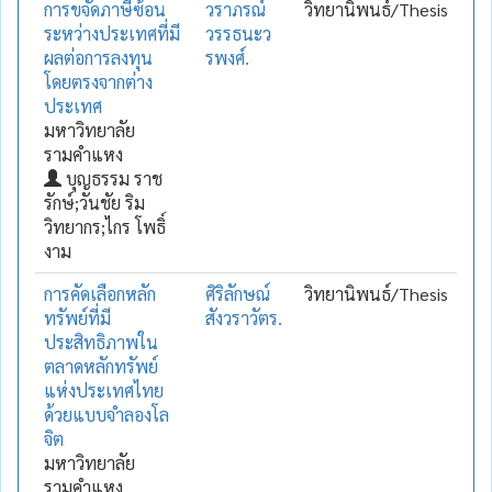
การขจัดภาษีซ้อน
วราภรณ์
วิทยานิพนธ์/Thesis
ระหว่างประเทศที่มี
วรรธนะว
ผลต่อการลงทุน
รพงศ์.
โดยตรงจากต่าง
ประเทศ
มหาวิทยาลัย
รามคำแหง
บุญธรรม ราช
รักษ์;วันชัย ริม
วิทยากร;ไกร โพธิ์
งาม
การคัดเลือกหลัก
ศิริลักษณ์
วิทยานิพนธ์/Thesis
ทรัพย์ที่มี
สังวราวัตร.
ประสิทธิภาพใน
ตลาดหลักทรัพย์
แห่งประเทศไทย
ด้วยแบบจำลองโล
จิต
มหาวิทยาลัย
รามคำแหง