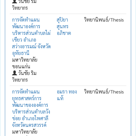
วันชัย ริม
วิทยากร
การจัดทำแผน
สุปิยา
วิทยานิพนธ์/Thesis
พัฒนาองค์การ
สุนทร
บริหารส่วนตำบลไผ่
อภิชาต
เขียว อำเภอ
สว่างอารมณ์ จังหวัด
อุทัยธานี
มหาวิทยาลัย
ขอนแก่น
วันชัย ริม
วิทยากร
การจัดทำแผน
อมรา ทอง
วิทยานิพนธ์/Thesis
ยุทธศาสตร์การ
แท้
พัฒนาขององค์การ
บริหารส่วนตำบลวัง
ข่อย อำเภอไพศาลี
จังหวัดนครสวรรค์
มหาวิทยาลัย