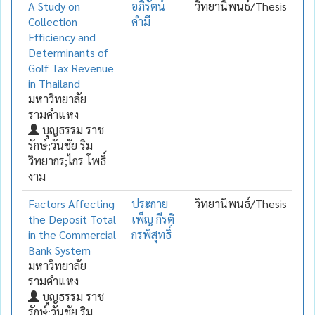
A Study on
อภิรัตน์
วิทยานิพนธ์/Thesis
Collection
คำมี
Efficiency and
Determinants of
Golf Tax Revenue
in Thailand
มหาวิทยาลัย
รามคำแหง
บุญธรรม ราช
รักษ์;วันชัย ริม
วิทยากร;ไกร โพธิ์
งาม
Factors Affecting
ประกาย
วิทยานิพนธ์/Thesis
the Deposit Total
เพ็ญ กีรติ
in the Commercial
กรพิสุทธิ์
Bank System
มหาวิทยาลัย
รามคำแหง
บุญธรรม ราช
รักษ์;วันชัย ริม