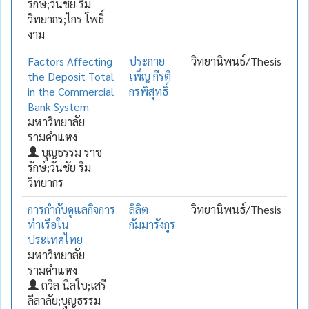
รักษ์;วันชัย ริม
วิทยากร;ไกร โพธิ์
งาม
Factors Affecting
ประกาย
วิทยานิพนธ์/Thesis
the Deposit Total
เพ็ญ กีรติ
in the Commercial
กรพิสุทธิ์
Bank System
มหาวิทยาลัย
รามคำแหง
บุญธรรม ราช
รักษ์;วันชัย ริม
วิทยากร
การกำกับดูแลกิจการ
ลิลิต
วิทยานิพนธ์/Thesis
ท่าเรือใน
กัมมารังกูร
ประเทศไทย
มหาวิทยาลัย
รามคำแหง
ถวิล นิลใบ;เสรี
ลีลาลัย;บุญธรรม