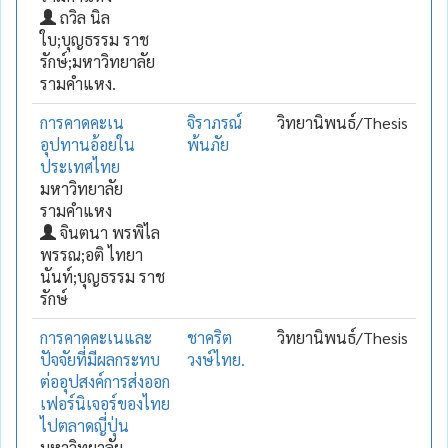
ถวิล นิล
ใบ;บุญธรรม ราช
รักษ์;มหาวิทยาลัย
รามคำแหง.
การคาดคะเน
จิราภรณ์
วิทยานิพนธ์/Thesis
อุปทานอ้อยใน
พ้นภัย
ประเทศไทย
มหาวิทยาลัย
รามคำแหง
จินตนา พรพิไล
พรรณ;อติ ไทยา
นันท์;บุญธรรม ราช
รักษ์
การคาดคะเนและ
ชาคริต
วิทยานิพนธ์/Thesis
ปัจจัยที่มีผลกระทบ
วงษ์ไทย.
ต่ออุปสงค์การส่งออก
เฟอร์นิเจอร์ของไทย
ไปตลาดญี่ปุ่น
มหาวิทยาลัย