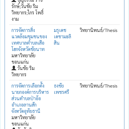
รักษ์;วันชัย ริม
วิทยากร;ไกร โพธิ์
งาม
การจัดการสิ่ง
มรุเดช
วิทยานิพนธ์/Thesis
แวดล้อมชุมชนของ
เดชามะลิ
เทศบาลตำบลเสือ
สิน
โฮกจังหวัดชัยนาท
มหาวิทยาลัย
ขอนแก่น
วันชัย ริม
วิทยากร
การจัดการเลือกตั้ง
ธงชัย
วิทยานิพนธ์/Thesis
นายกองค์การบริหาร
เพชรศรี
ส่วนตำบลป่าอ้อ
อำเภอลานสัก
จังหวัดอุทัยธานี
มหาวิทยาลัย
ขอนแก่น