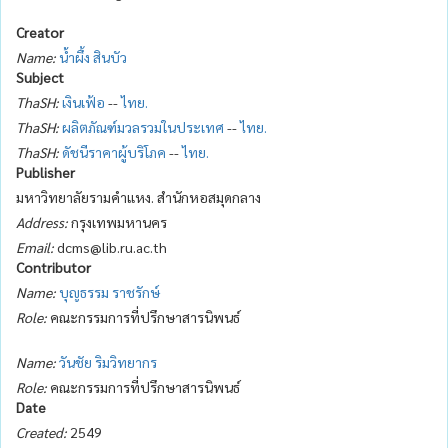
Creator
Name:
น้ำผึ้ง สินบัว
Subject
ThaSH:
เงินเฟ้อ
--
ไทย.
ThaSH:
ผลิตภัณฑ์มวลรวมในประเทศ
--
ไทย.
ThaSH:
ดัชนีราคาผู้บริโภค
--
ไทย.
Publisher
มหาวิทยาลัยรามคำแหง. สำนักหอสมุดกลาง
Address:
กรุงเทพมหานคร
Email:
dcms@lib.ru.ac.th
Contributor
Name:
บุญธรรม ราชรักษ์
Role:
คณะกรรมการที่ปรึกษาสารนิพนธ์
Name:
วันชัย ริมวิทยากร
Role:
คณะกรรมการที่ปรึกษาสารนิพนธ์
Date
Created:
2549