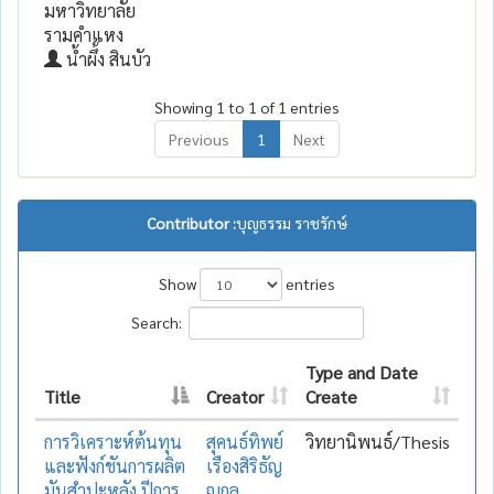
มหาวิทยาลัย
รามคำแหง
น้ำผึ้ง สินบัว
Showing 1 to 1 of 1 entries
Previous
1
Next
Contributor :
บุญธรรม ราชรักษ์
Show
entries
Search:
Type and Date
Title
Creator
Create
การวิเคราะห์ต้นทุน
สุคนธ์ทิพย์
วิทยานิพนธ์/Thesis
และฟังก์ชันการผลิต
เรืองสิริธัญ
มันสำปะหลัง ปีการ
ญกุล