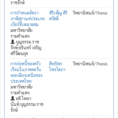
ราชรักษ์
การกำหนดอัตรา
ศิริเพ็ญ ศิริ
วิทยานิพนธ์/Thesis
ภาษีสุราแช่ประเภท
สวัสดิ์.
เบียร์ที่เหมาะสม
มหาวิทยาลัย
รามคำแหง
บุญธรรม ราช
รักษ์;จรินทร์ เจริญ
ศรีวัฒนกุล
การก่อหนี้ของครัว
สิทธิพร
วิทยานิพนธ์/Thesis
เรือนในภาคตะวัน
ไพรโสภา
ออกเฉียงเหนือของ
ประเทศไทย
มหาวิทยาลัย
รามคำแหง
อติ ไทยา
นันท์;บุญธรรม ราช
รักษ์