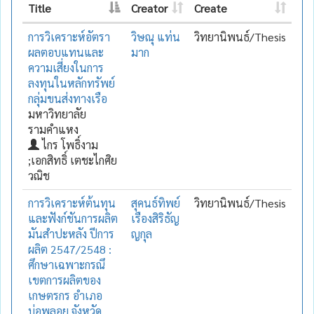
Title
Creator
Create
การวิเคราะห์อัตรา
วิษณุ แท่น
วิทยานิพนธ์/Thesis
ผลตอบแทนและ
มาก
ความเสี่ยงในการ
ลงทุนในหลักทรัพย์
กลุ่มขนส่งทางเรือ
มหาวิทยาลัย
รามคำแหง
ไกร โพธิ์งาม
;เอกสิทธิ์ เตชะไกศิย
วณิช
การวิเคราะห์ต้นทุน
สุคนธ์ทิพย์
วิทยานิพนธ์/Thesis
และฟังก์ชันการผลิต
เรืองสิริธัญ
มันสำปะหลัง ปีการ
ญกุล
ผลิต 2547/2548 :
ศึกษาเฉพาะกรณึ
เขตการผลิตของ
เกษตรกร อำเภอ
บ่อพลอย จังหวัด