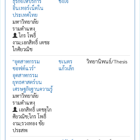
ธุรกิจให้บริการ
ชั่งใจ
อินเทอร์เน็ตใน
ประเทศไทย
มหาวิทยาลัย
รามคำแหง
ไกร โพธิ์
งาม;เอกสิทธิ์ เตชะ
ไกศิยวณิช
"อุตสาหกรรม
ชเนตร
วิทยานิพนธ์/Thesis
ซอฟต์แวร์"
แก้วเล็ก
อุตสาหกรรม
ยุทธศาสตร์บน
เศรษฐกิจฐานความรู้
มหาวิทยาลัย
รามคำแหง
เอกสิทธิ์ เตชะไก
ศิยวณิช;ไกร โพธิ์
งาม;รวงทอง ชัย
ประสพ