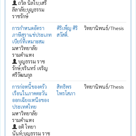
ถวิล นิลใบ;เสรี
ลีลาลัย;บุญธรรม
ราชรักษ์
การกำหนดอัตรา
ศิริเพ็ญ ศิริ
วิทยานิพนธ์/Thesis
ภาษีสุราแช่ประเภท
สวัสดิ์.
เบียร์ที่เหมาะสม
มหาวิทยาลัย
รามคำแหง
บุญธรรม ราช
รักษ์;จรินทร์ เจริญ
ศรีวัฒนกุล
การก่อหนี้ของครัว
สิทธิพร
วิทยานิพนธ์/Thesis
เรือนในภาคตะวัน
ไพรโสภา
ออกเฉียงเหนือของ
ประเทศไทย
มหาวิทยาลัย
รามคำแหง
อติ ไทยา
นันท์;บุญธรรม ราช