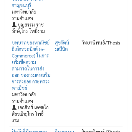
กาญจนบุรี
มหาวิทยาลัย
รามคำแหง
บุญธรรม ราช
รักษ์;ไกร โพธิ์งาม
บทบาทของพาณิชย์
สุขรัตน์
วิทยานิพนธ์/Thesis
อิเล็กทรอนิกส์ (e-
มณีนิล
Commerce) ในการ
เพิ่มขีดความ
สามารถในการส่ง
ออก ของกรมส่งเสริม
การส่งออก กระทรวง
พาณิชย์
มหาวิทยาลัย
รามคำแหง
เอกสิทธ์ เตชะไก
ศิยวณิช;ไกร โพธิ์
งาม
ปัจจัยที่มีผลกระทบ
วิมลวรรณ
วิทยานิพนธ์/Thesis