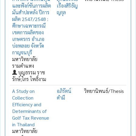
และฟังก์ชันการผลิต
เรืองสิริธัญ
มันสำปะหลัง ปีการ
ญกุล
ผลิต 2547/2548 :
ศึกษาเฉพาะกรณึ
เขตการผลิตของ
เกษตรกร อำเภอ
บ่อพลอย จังหวัด
กาญจนบุรี
มหาวิทยาลัย
รามคำแหง
บุญธรรม ราช
รักษ์;ไกร โพธิ์งาม
A Study on
อภิรัตน์
วิทยานิพนธ์/Thesis
Collection
คำมี
Efficiency and
Determinants of
Golf Tax Revenue
in Thailand
มหาวิทยาลัย