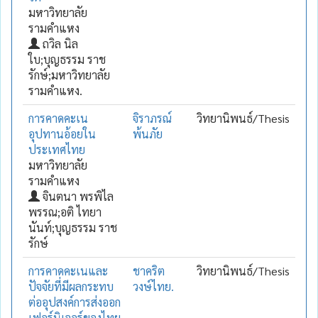
มหาวิทยาลัย
รามคำแหง
ถวิล นิล
ใบ;บุญธรรม ราช
รักษ์;มหาวิทยาลัย
รามคำแหง.
การคาดคะเน
จิราภรณ์
วิทยานิพนธ์/Thesis
อุปทานอ้อยใน
พ้นภัย
ประเทศไทย
มหาวิทยาลัย
รามคำแหง
จินตนา พรพิไล
พรรณ;อติ ไทยา
นันท์;บุญธรรม ราช
รักษ์
การคาดคะเนและ
ชาคริต
วิทยานิพนธ์/Thesis
ปัจจัยที่มีผลกระทบ
วงษ์ไทย.
ต่ออุปสงค์การส่งออก
เฟอร์นิเจอร์ของไทย