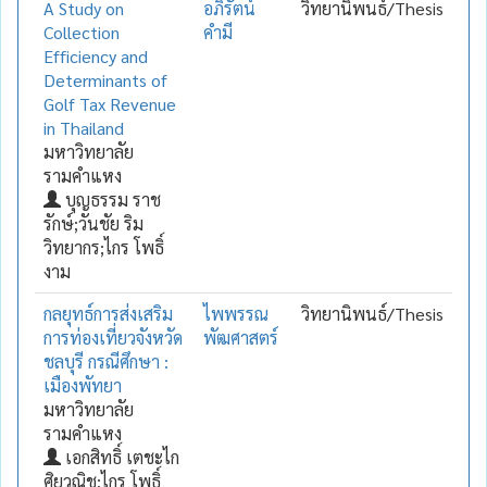
A Study on
อภิรัตน์
วิทยานิพนธ์/Thesis
Collection
คำมี
Efficiency and
Determinants of
Golf Tax Revenue
in Thailand
มหาวิทยาลัย
รามคำแหง
บุญธรรม ราช
รักษ์;วันชัย ริม
วิทยากร;ไกร โพธิ์
งาม
กลยุทธ์การส่งเสริม
ไพพรรณ
วิทยานิพนธ์/Thesis
การท่องเที่ยวจังหวัด
พัฒศาสตร์
ชลบุรี กรณีศึกษา :
เมืองพัทยา
มหาวิทยาลัย
รามคำแหง
เอกสิทธิ์ เตชะไก
ศิยวณิช;ไกร โพธิ์