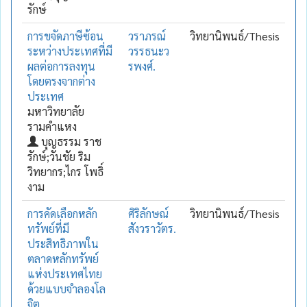
รักษ์
การขจัดภาษีซ้อน
วราภรณ์
วิทยานิพนธ์/Thesis
ระหว่างประเทศที่มี
วรรธนะว
ผลต่อการลงทุน
รพงศ์.
โดยตรงจากต่าง
ประเทศ
มหาวิทยาลัย
รามคำแหง
บุญธรรม ราช
รักษ์;วันชัย ริม
วิทยากร;ไกร โพธิ์
งาม
การคัดเลือกหลัก
ศิริลักษณ์
วิทยานิพนธ์/Thesis
ทรัพย์ที่มี
สังวราวัตร.
ประสิทธิภาพใน
ตลาดหลักทรัพย์
แห่งประเทศไทย
ด้วยแบบจำลองโล
จิต