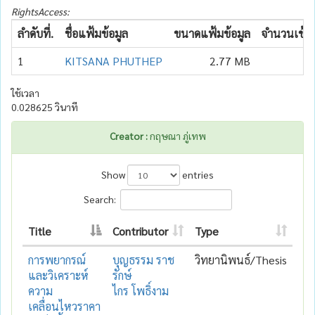
RightsAccess:
ลำดับที่.
ชื่อแฟ้มข้อมูล
ขนาดแฟ้มข้อมูล
จำนวนเข้าถ
1
KITSANA PHUTHEP
2.77 MB
8
ใช้เวลา
0.028625 วินาที
Creator :
กฤษณา ภู่เทพ
Show
entries
Search:
Title
Contributor
Type
การพยากรณ์
บุญธรรม ราช
วิทยานิพนธ์/Thesis
และวิเคราะห์
รักษ์
ความ
ไกร โพธิ์งาม
เคลื่อนไหวราคา