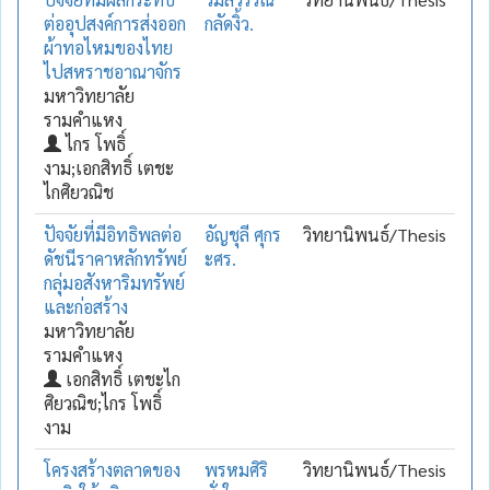
ต่ออุปสงค์การส่งออก
กลัดงิ้ว.
ผ้าทอไหมของไทย
ไปสหราชอาณาจักร
มหาวิทยาลัย
รามคำแหง
ไกร โพธิ์
งาม;เอกสิทธิ์ เตชะ
ไกศิยวณิช
ปัจจัยที่มีอิทธิพลต่อ
อัญชุลี ศุกร
วิทยานิพนธ์/Thesis
ดัชนีราคาหลักทรัพย์
ะศร.
กลุ่มอสังหาริมทรัพย์
และก่อสร้าง
มหาวิทยาลัย
รามคำแหง
เอกสิทธิ์ เตชะไก
ศิยวณิช;ไกร โพธิ์
งาม
โครงสร้างตลาดของ
พรหมศิริ
วิทยานิพนธ์/Thesis