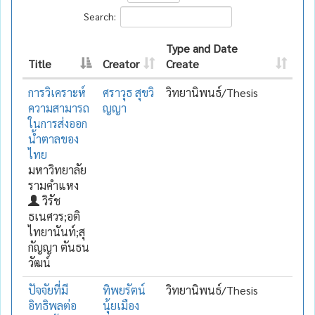
Search:
Type and Date
Title
Creator
Create
การวิเคราะห์
ศราวุธ สุขวิ
วิทยานิพนธ์/Thesis
ความสามารถ
ญญา
ในการส่งออก
น้ำตาลของ
ไทย
มหาวิทยาลัย
รามคำแหง
วิรัช
ธเนศวร;อติ
ไทยานันท์;สุ
กัญญา ตันธน
วัฒน์
ปัจจัยที่มี
ทิพยรัตน์
วิทยานิพนธ์/Thesis
อิทธิพลต่อ
นุ้ยเมือง