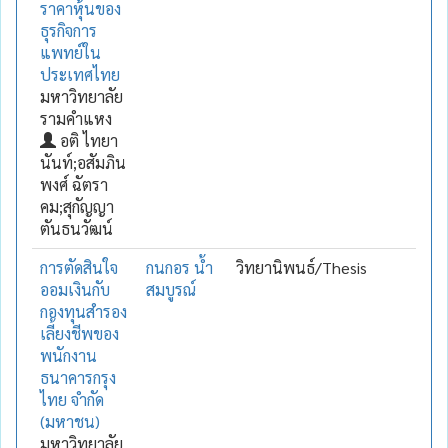
ราคาหุ้นของ
ธุรกิจการ
แพทย์ใน
ประเทศไทย
มหาวิทยาลัย
รามคำแหง
อติ ไทยา
นันท์;อสัมภิน
พงศ์ ฉัตรา
คม;สุกัญญา
ตันธนวัฒน์
การตัดสินใจ
กนกอร น้ำ
วิทยานิพนธ์/Thesis
ออมเงินกับ
สมบูรณ์
กองทุนสำรอง
เลี้ยงชีพของ
พนักงาน
ธนาคารกรุง
ไทย จำกัด
(มหาชน)
มหาวิทยาลัย