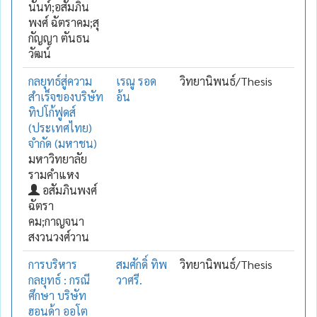
นันท์;อสัมภิน
พงศ์ ฉัตราคม;สุ
กัญญา ตันธน
วัฒน์
กลยุทธ์สู่ความ
เรณู รอด
วิทยานิพนธ์/Thesis
สำเร็จของบริษัท
อ้น
ทิปโก้ฟูดส์
(ประเทศไทย)
จำกัด (มหาชน)
มหาวิทยาลัย
รามคำแหง
อสัมภินพงศ์
ฉัตรา
คม;กาญจนา
สงวนวงศ์วาน
การบริหาร
สมศักดิ์ ทิพ
วิทยานิพนธ์/Thesis
กลยุทธ์ : กรณี
วาศรี.
ศึกษา บริษัท
ฮอนด้า ออโต