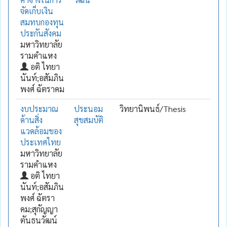
จัดเก็บเงิน
สมทบกองทุน
ประกันสังคม
มหาวิทยาลัย
รามคำแหง
อติ ไทยา
นันท์;อสัมภิน
พงศ์ ฉัตราคม
งบประมาณ
ประนอม
วิทยานิพนธ์/Thesis
ด้านสิ่ง
สุขสมบัติ
แวดล้อมของ
ประเทศไทย
มหาวิทยาลัย
รามคำแหง
อติ ไทยา
นันท์;อสัมภิน
พงศ์ ฉัตรา
คม;สุกัญญา
ตันธนวัฒน์