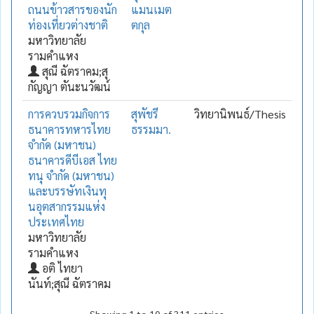
ถนนข้าวสารของนัก
แมนเมต
ท่องเที่ยวต่างชาติ
ตกุล
มหาวิทยาลัย
รามคำแหง
สุณี ฉัตราคม;สุ
กัญญา ตันะนวัฒน์
การควบรวมกิจการ
สุพัชรี
วิทยานิพนธ์/Thesis
ธนาคารทหารไทย
ธรรมมา.
จำกัด (มหาชน)
ธนาคารดีบีเอส ไทย
ทนุ จำกัด (มหาชน)
และบรรษัทเงินทุ
นอุตสากรรมแห่ง
ประเทศไทย
มหาวิทยาลัย
รามคำแหง
อติ ไทยา
นันท์;สุณี ฉัตราคม
Showing 1 to 10 of 311 entries