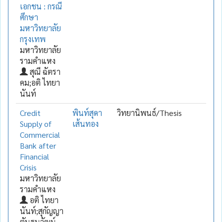
เอกชน : กรณี
ศึกษา
มหาวิทยาลัย
กรุงเทพ
มหาวิทยาลัย
รามคำแหง
สุณี ฉัตรา
คม;อติ ไทยา
นันท์
Credit
พินท์สุดา
วิทยานิพนธ์/Thesis
Supply of
เส้นทอง
Commercial
Bank after
Financial
Crisis
มหาวิทยาลัย
รามคำแหง
อติ ไทยา
นันท์;สุกัญญา
ตันธนวัฒน์