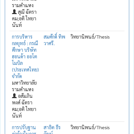
รามคำแหง
สุณี ฉัตรา
คม;อติ ไทยา
นันท์
การบริหาร
สมศักดิ์ ทิพ
วิทยานิพนธ์/Thesis
กลยุทธ์ : กรณี
วาศรี.
ศึกษา บริษัท
ฮอนด้า ออโต
โมบิล
(ประเทศไทย)
จำกัด
มหาวิทยาลัย
รามคำแหง
อสัมภิน
พงศ์ ฉัตรา
คม;อติ ไทยา
นันท์
การปรับฐาน
สาธิต ธีร
วิทยานิพนธ์/Thesis
ค่าจ้างในการ
วัฒน์