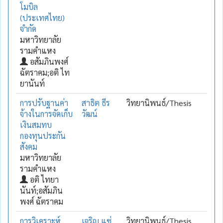
โมบิล
(ประเทศไทย)
จำกัด
มหาวิทยาลัย
รามคำแหง
อสัมภินพงศ์
ฉัตราคม;อติ ไท
ยานันท์
การปรับฐานค่า
สาธิต ธีร
วิทยานิพนธ์/Thesis
จ้างในการจัดเก็บ
วัฒน์
เงินสมทบ
กองทุนประกัน
สังคม
มหาวิทยาลัย
รามคำแหง
อติ ไทยา
นันท์;อสัมภิน
พงศ์ ฉัตราคม
การวิเคราะห์
เจริญ แซ่
วิทยานิพนธ์/Thesis