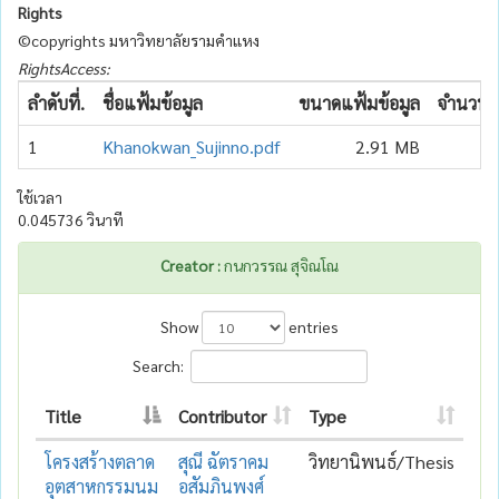
Rights
©copyrights มหาวิทยาลัยรามคำแหง
RightsAccess:
ลำดับที่.
ชื่อแฟ้มข้อมูล
ขนาดแฟ้มข้อมูล
จำนวนเข
1
Khanokwan_Sujinno.pdf
2.91 MB
ใช้เวลา
0.045736 วินาที
Creator :
กนกวรรณ สุจิณโณ
Show
entries
Search:
Title
Contributor
Type
โครงสร้างตลาด
สุณี ฉัตราคม
วิทยานิพนธ์/Thesis
อุตสาหกรรมนม
อสัมภินพงศ์