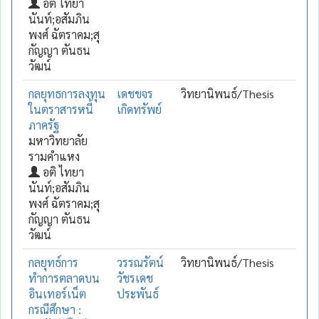
อติ ไทยา
นันท์;อสัมภิน
พงศ์ ฉัตราคม;สุ
กัญญา ตันธน
วัฒน์
กลยุทธการลงทุน
เดชขจร
วิทยานิพนธ์/Thesis
ในตราสารหนี้
เกิดทรัพย์
ภาครัฐ
มหาวิทยาลัย
รามคำแหง
อติ ไทยา
นันท์;อสัมภิน
พงศ์ ฉัตราคม;สุ
กัญญา ตันธน
วัฒน์
กลยุทธ์การ
วรรณรัตน์
วิทยานิพนธ์/Thesis
ทำการตลาดบน
วัชรเดช
อินเทอร์เน็ต
ประพันธ์
กรณีศึกษา :