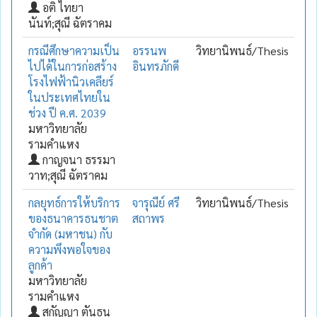
อติ ไทยา
นันท์;สุณี ฉัตราคม
กรณีศึกษาความเป็น
อรรนพ
วิทยานิพนธ์/Thesis
ไปได้ในการก่อสร้าง
อินทรภักดี
โรงไฟฟ้านิวเคลียร์
ในประเทศไทยใน
ช่วง ปี ค.ศ. 2039
มหาวิทยาลัย
รามคำแหง
กาญจนา ธรรมา
วาท;สุณี ฉัตราคม
กลยุทธ์การให้บริการ
จารุณีย์ ศรี
วิทยานิพนธ์/Thesis
ของธนาคารธนชาต
สถาพร
จำกัด (มหาชน) กับ
ความพึงพอใจของ
ลูกค้า
มหาวิทยาลัย
รามคำแหง
สุกัญญา ตันธน