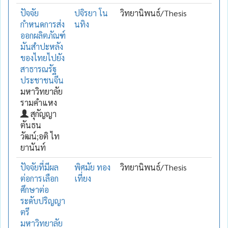
ปัจจัย
ปจิรยา โน
วิทยานิพนธ์/Thesis
กำหนดการส่ง
นทิง
ออกผลิตภัณฑ์
มันสำปะหลัง
ของไทยไปยัง
สาธารณรัฐ
ประชาชนจีน
มหาวิทยาลัย
รามคำแหง
สุกัญญา
ตันธน
วัฒน์;อติ ไท
ยานันท์
ปัจจัยที่มีผล
พิศมัย ทอง
วิทยานิพนธ์/Thesis
ต่อการเลือก
เที่ยง
ศึกษาต่อ
ระดับปริญญา
ตรี
มหาวิทยาลัย