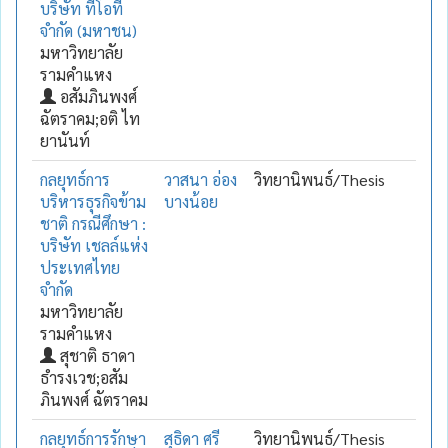
บริษัท ทีโอที
จำกัด (มหาชน)
มหาวิทยาลัย
รามคำแหง
อสัมภินพงศ์
ฉัตราคม;อติ ไท
ยานันท์
กลยุทธ์การ
วาสนา อ่อง
วิทยานิพนธ์/Thesis
บริหารธุรกิจข้าม
บางน้อย
ชาติ กรณีศึกษา :
บริษัท เชลล์แห่ง
ประเทศไทย
จำกัด
มหาวิทยาลัย
รามคำแหง
สุชาติ ธาดา
ธำรงเวช;อสัม
ภินพงศ์ ฉัตราคม
กลยุทธ์การรักษา
สุธิดา ศรี
วิทยานิพนธ์/Thesis