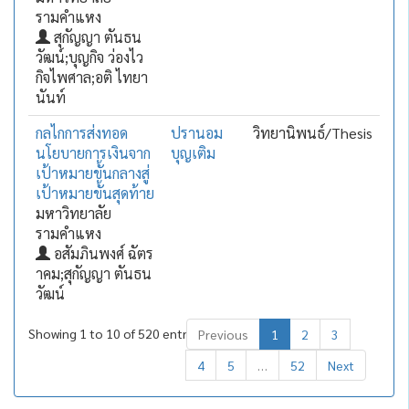
รามคำแหง
สุกัญญา ตันธน
วัฒน์;บุญกิจ ว่องไว
กิจไพศาล;อติ ไทยา
นันท์
กลไกการส่งทอด
ปรานอม
วิทยานิพนธ์/Thesis
นโยบายการเงินจาก
บุญเติม
เป้าหมายขั้นกลางสู่
เป้าหมายขั้นสุดท้าย
มหาวิทยาลัย
รามคำแหง
อสัมภินพงศ์ ฉัตร
าคม;สุกัญญา ตันธน
วัฒน์
Showing 1 to 10 of 520 entries
Previous
1
2
3
4
5
…
52
Next