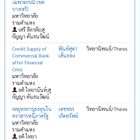
เฉพาะกรณี เขต
บางกะปิ
มหาวิทยาลัย
รามคำแหง
เสรี ลีลาลัย;สุ
กัญญา ตันธนวัฒน์
Credit Supply of
พินท์สุดา
วิทยานิพนธ์/Thesis
Commercial Bank
เส้นทอง
after Financial
Crisis
มหาวิทยาลัย
รามคำแหง
อติ ไทยานันท์;สุ
กัญญา ตันธนวัฒน์
กลยุทธการลงทุนใน
เดชขจร
วิทยานิพนธ์/Thesis
ตราสารหนี้ภาครัฐ
เกิดทรัพย์
มหาวิทยาลัย
รามคำแหง
อติ ไทยา