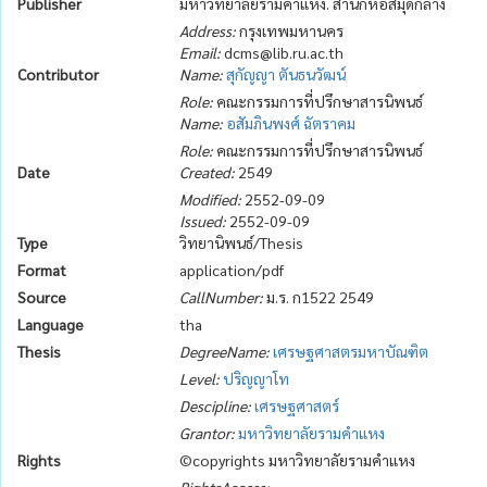
Publisher
มหาวิทยาลัยรามคำแหง. สำนักหอสมุดกลาง
Address:
กรุงเทพมหานคร
Email:
dcms@lib.ru.ac.th
Contributor
Name:
สุกัญญา ตันธนวัฒน์
Role:
คณะกรรมการที่ปรึกษาสารนิพนธ์
Name:
อสัมภินพงศ์ ฉัตราคม
Role:
คณะกรรมการที่ปรึกษาสารนิพนธ์
Date
Created:
2549
Modified:
2552-09-09
Issued:
2552-09-09
Type
วิทยานิพนธ์/Thesis
Format
application/pdf
Source
CallNumber:
ม.ร. ก1522 2549
Language
tha
Thesis
DegreeName:
เศรษฐศาสตรมหาบัณฑิต
Level:
ปริญญาโท
Descipline:
เศรษฐศาสตร์
Grantor:
มหาวิทยาลัยรามคำแหง
Rights
©copyrights มหาวิทยาลัยรามคำแหง