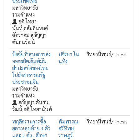
ประเทศไทย
มหาวิทยาลัย
รามคำแหง
อติ ไทยา
นันท์;อสัมภินพงศ์
ฉัตราคม;สุกัญญา
ตันธนวัฒน์
ปัจจัยกำหนดการส่ง
ปจิรยา โน
วิทยานิพนธ์/Thesis
ออกผลิตภัณฑ์มัน
นทิง
สำปะหลังของไทย
ไปยังสาธารณรัฐ
ประชาชนจีน
มหาวิทยาลัย
รามคำแหง
สุกัญญา ตันธน
วัฒน์;อติ ไทยานันท์
พฤติกรรมการซื้อ
พิมพรรณ
วิทยานิพนธ์/Thesis
สลากเลขท้าย 3 ตัว
ศรีทิพย
และ 2 ตัว : ศึกษา
ราษฎร์.