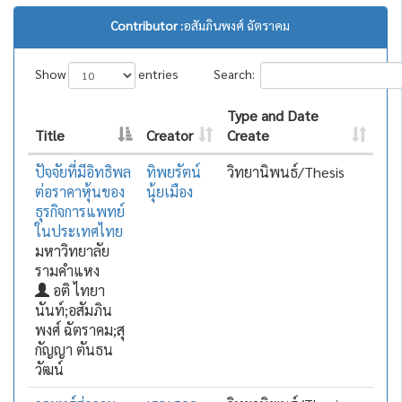
Contributor :
อสัมภินพงศ์ ฉัตราคม
Show
entries
Search:
Type and Date
Title
Creator
Create
ปัจจัยที่มีอิทธิพล
ทิพยรัตน์
วิทยานิพนธ์/Thesis
ต่อราคาหุ้นของ
นุ้ยเมือง
ธุรกิจการแพทย์
ในประเทศไทย
มหาวิทยาลัย
รามคำแหง
อติ ไทยา
นันท์;อสัมภิน
พงศ์ ฉัตราคม;สุ
กัญญา ตันธน
วัฒน์