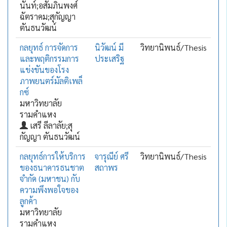
นันท์;อสัมภินพงศ์
ฉัตราคม;สุกัญญา
ตันธนวัฒน์
กลยุทธ์ การจัดการ
นิวัฒน์ มี
วิทยานิพนธ์/Thesis
และพฤติกรรมการ
ประเสริฐ
แข่งขันของโรง
ภาพยนตร์มัลติเพล็
กซ์
มหาวิทยาลัย
รามคำแหง
เสรี ลีลาลัย;สุ
กัญญา ตันธนวัฒน์
กลยุทธ์การให้บริการ
จารุณีย์ ศรี
วิทยานิพนธ์/Thesis
ของธนาคารธนชาต
สถาพร
จำกัด (มหาชน) กับ
ความพึงพอใจของ
ลูกค้า
มหาวิทยาลัย
รามคำแหง