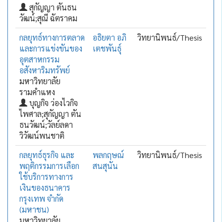
สุกัญญา ตันธน
วัฒน์;สุณี ฉัตราคม
กลยุทธ์ทางการตลาด
อธิยตา อภิ
วิทยานิพนธ์/Thesis
และการแข่งขันของ
เตชพันธุ์
อุตสาหกรรม
อสังหาริมทรัพย์
มหาวิทยาลัย
รามคำแหง
บุญกิจ ว่องไวกิจ
ไพศาล;สุกัญญา ตัน
ธนวัฒน์;วัลย์ลดา
วิวัฒน์พนชาติ
กลยุทธ์ธุรกิจ และ
พลกฤษณ์
วิทยานิพนธ์/Thesis
พฤติกรรมการเลือก
สนสุนัน
ใช้บริการทางการ
เงินของธนาคาร
กรุงเทพ จำกัด
(มหาชน)
มหาวิทยาลัย