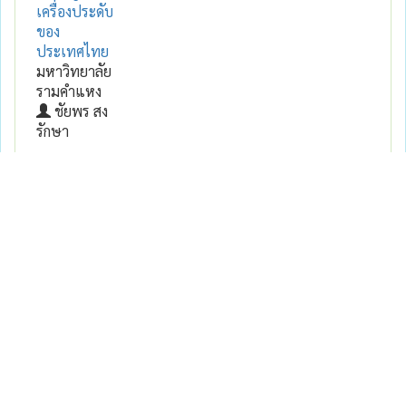
เครื่องประดับ
ของ
ประเทศไทย
มหาวิทยาลัย
รามคำแหง
ชัยพร สง
รักษา
Showing 1 to 1 of 1 entries
Previous
1
Next
Contributor :
อติ ไทยานันท์
Show
entries
Search:
Type and Date