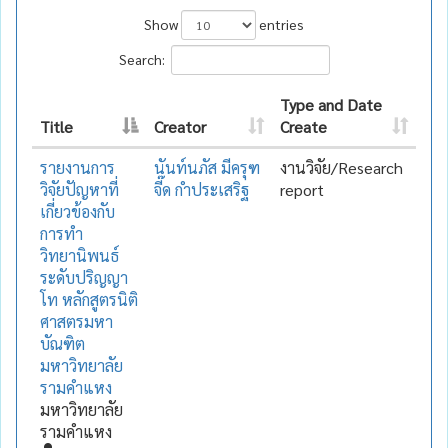
Show
entries
Search:
Type and Date
Title
Creator
Create
รายงานการ
นันท์นภัส มีครุฑ
งานวิจัย/Research
วิจัยปัญหาที่
จี๊ด กำประเสริฐ
report
เกี่ยวข้องกับ
การทำ
วิทยานิพนธ์
ระดับปริญญา
โท หลักสูตรนิติ
ศาสตรมหา
บัณฑิต
มหาวิทยาลัย
รามคำแหง
มหาวิทยาลัย
รามคำแหง