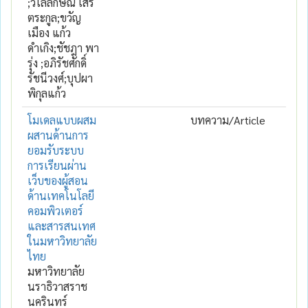
;วิไลลักษณ์ เสรี
ตระกูล;ขวัญ
เมือง แก้ว
ดำเกิง;ชัชฎา พา
รุ่ง ;อภิรัชศักดิ์
รัชนีวงศ์;บุปผา
พิกุลแก้ว
โมเดลแบบผสม
บทความ/Article
ผสานด้านการ
ยอมรับระบบ
การเรียนผ่าน
เว็บของผู้สอน
ด้านเทคโนโลยี
คอมพิวเตอร์
และสารสนเทศ
ในมหาวิทยาลัย
ไทย
มหาวิทยาลัย
นราธิวาสราช
นครินทร์