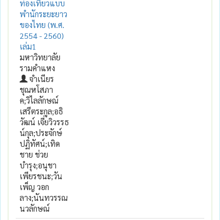
ท่องเที่ยวแบบ
พำนักระยะยาว
ของไทย (พ.ศ.
2554 - 2560)
เล่ม1
มหาวิทยาลัย
รามคำแหง
จำเนียร
ชุณหโสภา
ค;วิไลลักษณ์
เสรีตระกูล;อธิ
วัฒน์ เจี่ยวิวรรธ
น์กุล;ประจักษ์
ปฏิทัศน์;เทิด
ชาย ช่วย
บำรุง;อนุชา
เพียรชนะ;วัน
เพ็ญ วอก
ลาง;นันทวรรณ
นวลักษณ์