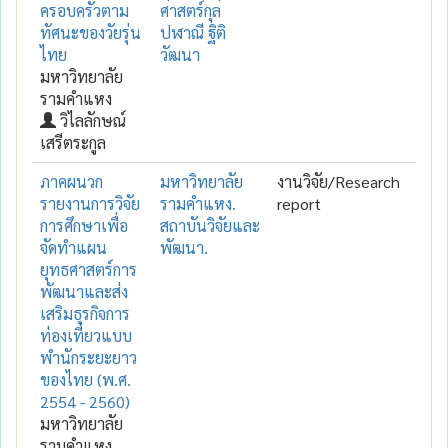
ครอบครัวตาม
ศาสตร์กุล
ทัศนะของวัยรุ่น
ปฬาณี ฐิติ
ไทย
วัฒนา
มหาวิทยาลัย
รามคำแหง
วิไลลักษณ์
เสรีตระกูล
ภาคผนวก
มหาวิทยาลัย
งานวิจัย/Research
รายงานการวิจัย
รามคำแหง.
report
การศึกษาเพื่อ
สถาบันวิจัยและ
จัดทำแผน
พัฒนา.
ยุทธศาสตร์การ
พัฒนาและส่ง
เสริมธุรกิจการ
ท่องเที่ยวแบบ
พำนักระยะยาว
ของไทย (พ.ศ.
2554 - 2560)
มหาวิทยาลัย
รามคำแหง