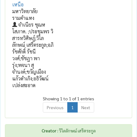
เหนือ
มหาวิทยาลัย
รามคำแหง
จำเนียร ชุณห
โสภาค. ;ประชุมพร วิ
สารทวิศิษฎ์;วิไล
ลักษณ์ เสรีตระกูล;อภิ
รัชศักดิ์ รัชนี
วงศ์;ชัชฎา พา
รุ่ง;พจนา สุ
จำนงค์;ขวัญเมือง
แก้วดำเกิง;อธิวัฒน์
เปล่งสะอาด
Showing 1 to 1 of 1 entries
Previous
1
Next
Creator :
วิไลลักษณ์ เสรีตระกูล