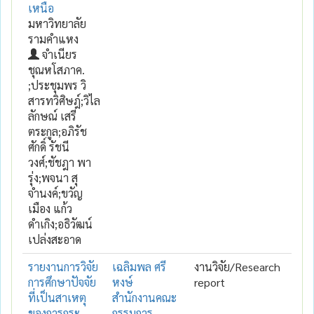
เหนือ
มหาวิทยาลัย
รามคำแหง
จำเนียร
ชุณหโสภาค.
;ประชุมพร วิ
สารทวิศิษฎ์;วิไล
ลักษณ์ เสรี
ตระกูล;อภิรัช
ศักดิ์ รัชนี
วงศ์;ชัชฎา พา
รุ่ง;พจนา สุ
จำนงค์;ขวัญ
เมือง แก้ว
ดำเกิง;อธิวัฒน์
เปล่งสะอาด
รายงานการวิจัย
เฉลิมพล ศรี
งานวิจัย/Research
การศึกษาปัจจัย
หงษ์
report
ที่เป็นสาเหตุ
สำนักงานคณะ
ของการกระ
กรรมการ