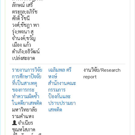
ลักษณ์ เสรี
ตระกูล;อภิรัช
ศักดิ์ รัชนี
วงศ์;ชัชฎา พา
รุ่ง;พจนา สุ
จำนงค์;ขวัญ
เมือง แก้ว
ดำเกิง;อธิวัฒน์
เปล่งสะอาด
รายงานการวิจัย
เฉลิมพล ศรี
งานวิจัย/Research
การศึกษาปัจจัย
หงษ์
report
ที่เป็นสาเหตุ
สำนักงานคณะ
ของการกระ
กรรมการ
ทำความผิดซ้ำ
ป้องกันและ
ในคดียาเสพติด
ปราบปรามยา
มหาวิทยาลัย
เสพติด
รามคำแหง
จำเนียร
ชุณหโสภาค