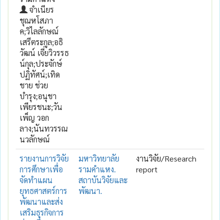
จำเนียร
ชุณหโสภา
ค;วิไลลักษณ์
เสรีตระกูล;อธิ
วัฒน์ เจี่ยวิวรรธ
น์กุล;ประจักษ์
ปฏิทัศน์;เทิด
ชาย ช่วย
บำรุง;อนุชา
เพียรชนะ;วัน
เพ็ญ วอก
ลาง;นันทวรรณ
นวลักษณ์
รายงานการวิจัย
มหาวิทยาลัย
งานวิจัย/Research
การศึกษาเพื่อ
รามคำแหง.
report
จัดทำแผน
สถาบันวิจัยและ
ยุทธศาสตร์การ
พัฒนา.
พัฒนาและส่ง
เสริมธุรกิจการ