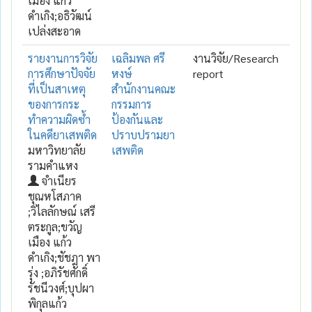
เมือง แก้ว
ดำเกิง;อธิวัฒน์
เปล่งสะอาด
รายงานการวิจัย
เฉลิมพล ศรี
งานวิจัย/Research
การศึกษาปัจจัย
หงษ์
report
ที่เป็นสาเหตุ
สำนักงานคณะ
ของการกระ
กรรมการ
ทำความผิดซ้ำ
ป้องกันและ
ในคดียาเสพติด
ปราบปรามยา
มหาวิทยาลัย
เสพติด
รามคำแหง
จำเนียร
ชุณหโสภาค
;วิไลลักษณ์ เสรี
ตระกูล;ขวัญ
เมือง แก้ว
ดำเกิง;ชัชฎา พา
รุ่ง ;อภิรัชศักดิ์
รัชนีวงศ์;บุปผา
พิกุลแก้ว