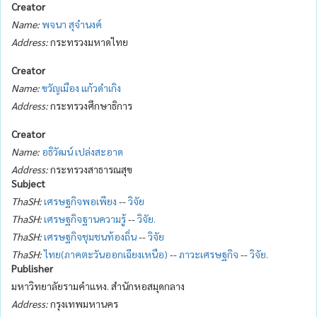
Creator
Name:
พจนา สุจำนงค์
Address:
กระทรวงมหาดไทย
Creator
Name:
ขวัญเมือง แก้วดำเกิง
Address:
กระทรวงศึกษาธิการ
Creator
Name:
อธิวัฒน์ เปล่งสะอาด
Address:
กระทรวงสาธารณสุข
Subject
ThaSH:
เศรษฐกิจพอเพียง
--
วิจัย
ThaSH:
เศรษฐกิจฐานความรู้
--
วิจัย.
ThaSH:
เศรษฐกิจชุมชนท้องถิ่น
--
วิจัย
ThaSH:
ไทย(ภาคตะวันออกเฉียงเหนือ)
--
ภาวะเศรษฐกิจ
--
วิจัย.
Publisher
มหาวิทยาลัยรามคำแหง. สำนักหอสมุดกลาง
Address:
กรุงเทพมหานคร