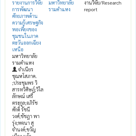
รายงานการวิจัย
มหาวิทยาลัย
งานวิจัย/Research
การพัฒนา
รามคำแหง
report
ศักยภาพด้าน
ความรู้เศรษฐกิจ
พอเพียงของ
ชุมชนในภาค
ตะวันออกเฉียง
เหนือ
มหาวิทยาลัย
รามคำแหง
จำเนียร
ชุณหโสภาค.
;ประชุมพร วิ
สารทวิศิษฎ์;วิไล
ลักษณ์ เสรี
ตระกูล;อภิรัช
ศักดิ์ รัชนี
วงศ์;ชัชฎา พา
รุ่ง;พจนา สุ
จำนงค์;ขวัญ