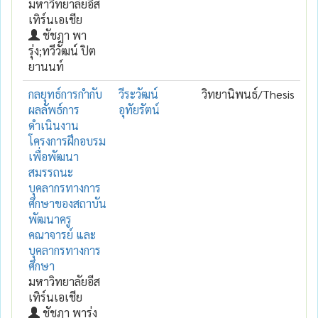
มหาวิทยาลัยอีส
เทิร์นเอเชีย
ชัชฎา พา
รุ่ง;ทวีวัฒน์ ปิต
ยานนท์
กลยุทธ์การกำกับ
วีระวัฒน์
วิทยานิพนธ์/Thesis
ผลลัพธ์การ
อุทัยรัตน์
ดำเนินงาน
โครงการฝึกอบรม
เพื่อพัฒนา
สมรรถนะ
บุคลากรทางการ
ศึกษาของสถาบัน
พัฒนาครู
คณาจารย์ และ
บุคลากรทางการ
ศึกษา
มหาวิทยาลัยอีส
เทิร์นเอเชีย
ชัชฎา พารุ่ง