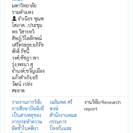
มหาวิทยาลัย
รามคำแหง
จำเนียร ชุณห
โสภาค. ;ประชุม
พร วิสารทวิ
ศิษฎ์;วิไลลักษณ์
เสรีตระกูล;อภิรัช
ศักดิ์ รัชนี
วงศ์;ชัชฎา พา
รุ่ง;พจนา สุ
จำนงค์;ขวัญเมือง
แก้วดำเกิง;อธิ
วัฒน์ เปล่ง
สะอาด
รายงานการวิจัย
เฉลิมพล ศรี
งานวิจัย/Research
การศึกษาปัจจัยที่
หงษ์
report
เป็นสาเหตุของ
สำนักงานคณะ
การกระทำความ
กรรมการ
ผิดซ้ำในคดียา
ป้องกันและ