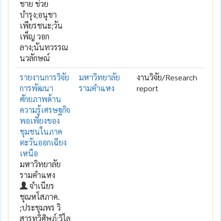
ชาย ช่วย
บำรุง;อนุชา
เพียรชนะ;วัน
เพ็ญ วอก
ลาง;นันทวรรณ
นวลักษณ์
รายงานการวิจัย
มหาวิทยาลัย
งานวิจัย/Research
การพัฒนา
รามคำแหง
report
ศักยภาพด้าน
ความรู้เศรษฐกิจ
พอเพียงของ
ชุมชนในภาค
ตะวันออกเฉียง
เหนือ
มหาวิทยาลัย
รามคำแหง
จำเนียร
ชุณหโสภาค.
;ประชุมพร วิ
สารทวิศิษฎ์;วิไล