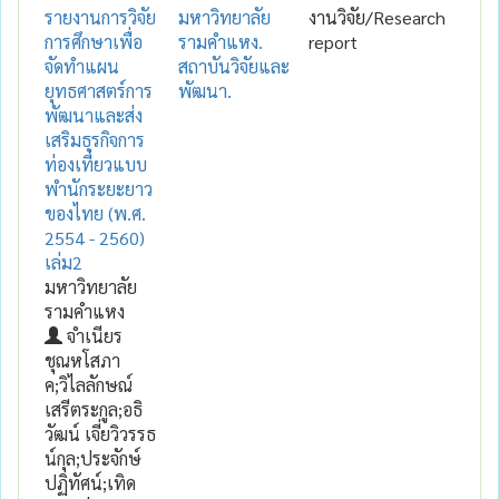
รายงานการวิจัย
มหาวิทยาลัย
งานวิจัย/Research
การศึกษาเพื่อ
รามคำแหง.
report
จัดทำแผน
สถาบันวิจัยและ
ยุทธศาสตร์การ
พัฒนา.
พัฒนาและส่ง
เสริมธุรกิจการ
ท่องเที่ยวแบบ
พำนักระยะยาว
ของไทย (พ.ศ.
2554 - 2560)
เล่ม2
มหาวิทยาลัย
รามคำแหง
จำเนียร
ชุณหโสภา
ค;วิไลลักษณ์
เสรีตระกูล;อธิ
วัฒน์ เจี่ยวิวรรธ
น์กุล;ประจักษ์
ปฏิทัศน์;เทิด