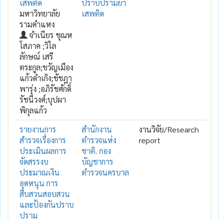
เสพติด
ปราบปรามยา
มหาวิทยาลัย
เสพติด
รามคำแหง
จำเนียร ชุณห
โสภาค ;วิไล
ลักษณ์ เสรี
ตระกูล;ขวัญเมือง
แก้วดำเกิง;ชัชฎา
พารุ่ง ;อภิรัชศักดิ์
รัชนีวงศ์;บุปผา
พิกุลแก้ว
รายงานการ
สำนักงาน
งานวิจัย/Research
สำรวจเรื่องการ
ตำรวจแห่ง
report
ประเมินผลการ
ชาติ. กอง
จัดสรรงบ
บัญชาการ
ประมาณเงิน
ตำรวจนครบาล
อุดหนุน การ
สืบสวนสอบสวน
และป้องกันปราบ
ปราม