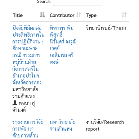
Search:
Title
Contributor
Type
ปัจจัยที่มีผลต่อ
ทิพาพร พิม
วิทยานิพนธ์/Thesis
ประสิทธิภาพใน
พิสุทธิ์
การปฏิบัติงาน :
นิรันดร์ จงวุฒิ
ศึกษาเฉพาะ
เวศย์
กรณี กรรมการ
เฉลิมพล ศรี
หมู่บ้านฝ่าย
หงษ์
กิจการสตรีใน
อำเภอป่าโมก
จังหวัดอ่างทอง
มหาวิทยาลัย
รามคำแหง
พจนา สุ
จำนงค์
รายงานการวิจัย
มหาวิทยาลัย
งานวิจัย/Research
การพัฒนา
รามคำแหง
report
ศักยภาพด้าน