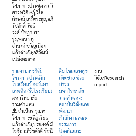
โสภาค. ;ประชุมพร วิ
สารทวิศิษฎ์;วิไล
ลักษณ์ เสรีตระกูล;อภิ
รัชศักดิ์ รัชนี
วงศ์;ชัชฎา พา
รุ่ง;พจนา สุ
จำนงค์;ขวัญเมือง
แก้วดำเกิง;อธิวัฒน์
เปล่งสะอาด
รายงานการวิจัย
คิม ไชยแสงสุข
งาน
โครงการประเมิน
เทิดชาย ช่วย
วิจัย/Research
โรงเรียนป้องกันยา
บำรุง
report
เสพติด (รั้วโรงเรียน)
มหาวิทยาลัย
มหาวิทยาลัย
รามคำแหง:
รามคำแหง
สถาบันวิจัยและ
จำเนียร ชุณห
พัฒนา.
โสภาค. ;ขวัญเรือน
สำนักงานคณะ
แก้วดำเกิง;ประยงค์ มี
กรรมการ
ใจซื่อ;อภิรัชศักดิ์ รัชนี
ป้องกันและ