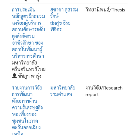
การประเมิน
สุชาดา สุธรรม
วิทยานิพนธ์/Thesis
หลักสูตรฝึกอบรม
รักษ์
เตรียมผู้บริหาร
สมสุข ธีระ
สถานศึกษาระดับ
พิจิตร
สูงสังกัดกรม
อาชีวศึกษา ของ
สถาบันพัฒนาผู้
บริหารการศึกษา
มหาวิทยาลัย
ศรีนครินทรวิโรฒ
ชัชฎา พารุ่ง
รายงานการวิจัย
มหาวิทยาลัย
งานวิจัย/Research
การพัฒนา
รามคำแหง
report
ศักยภาพด้าน
ความรู้เศรษฐกิจ
พอเพียงของ
ชุมชนในภาค
ตะวันออกเฉียง
เหนือ