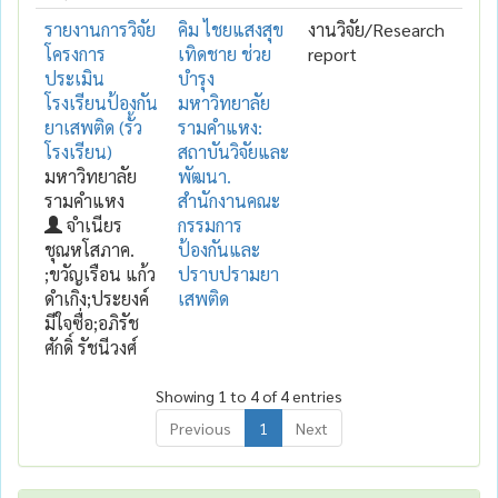
รายงานการวิจัย
คิม ไชยแสงสุข
งานวิจัย/Research
โครงการ
เทิดชาย ช่วย
report
ประเมิน
บำรุง
โรงเรียนป้องกัน
มหาวิทยาลัย
ยาเสพติด (รั้ว
รามคำแหง:
โรงเรียน)
สถาบันวิจัยและ
มหาวิทยาลัย
พัฒนา.
รามคำแหง
สำนักงานคณะ
จำเนียร
กรรมการ
ชุณหโสภาค.
ป้องกันและ
;ขวัญเรือน แก้ว
ปราบปรามยา
ดำเกิง;ประยงค์
เสพติด
มีใจซื่อ;อภิรัช
ศักดิ์ รัชนีวงศ์
Showing 1 to 4 of 4 entries
Previous
1
Next