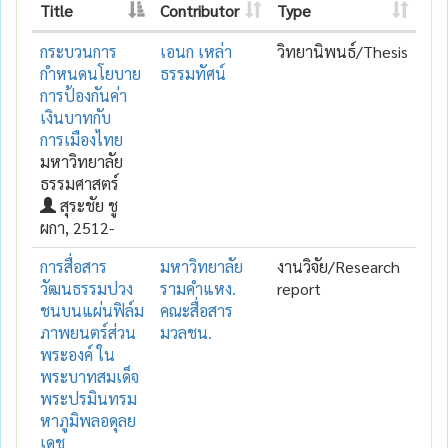
Title
Contributor
Type
กระบวนการ
เอนก เหล่า
วิทยานิพนธ์/Thesis
กำหนดนโยบาย
ธรรมทัศน์
การป้องกันค่า
เงินบาทกับ
การเมืองไทย
มหาวิทยาลัย
ธรรมศาสตร์
สุระชัย ชู
ผกา, 2512-
การสื่อสาร
มหาวิทยาลัย
งานวิจัย/Research
วัฒนธรรมปวง
รามคำแหง.
report
ชนบนแผ่นฟิล์ม
คณะสื่อสาร
ภาพยนตร์ส่วน
มวลชน.
พระองค์ ใน
พระบาทสมเด็จ
พระปรมินทรม
หาภูมิพลอดุลย
เดช