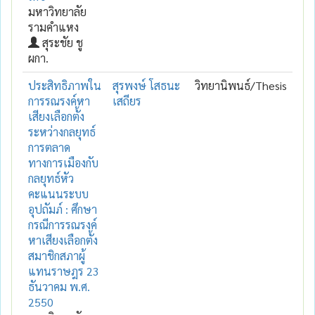
มหาวิทยาลัย
รามคำแหง
สุระชัย ชู
ผกา.
ประสิทธิภาพใน
สุรพงษ์ โสธนะ
วิทยานิพนธ์/Thesis
การรณรงค์หา
เสถียร
เสียงเลือกตั้ง
ระหว่างกลยุทธ์
การตลาด
ทางการเมืองกับ
กลยุทธ์หัว
คะแนนระบบ
อุปถัมภ์ : ศึกษา
กรณีการรณรงค์
หาเสียงเลือกตั้ง
สมาชิกสภาผู้
แทนราษฎร 23
ธันวาคม พ.ศ.
2550