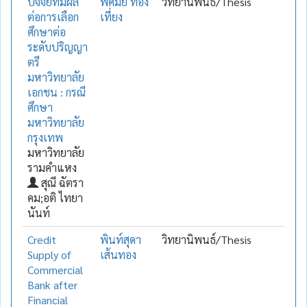
ปัจจัยที่มีผล
พิศมัย ทอง
วิทยานิพนธ์/Thesis
ต่อการเลือก
เที่ยง
ศึกษาต่อ
ระดับปริญญา
ตรี
มหาวิทยาลัย
เอกชน : กรณี
ศึกษา
มหาวิทยาลัย
กรุงเทพ
มหาวิทยาลัย
รามคำแหง
สุณี ฉัตรา
คม;อติ ไทยา
นันท์
Credit
พินท์สุดา
วิทยานิพนธ์/Thesis
Supply of
เส้นทอง
Commercial
Bank after
Financial