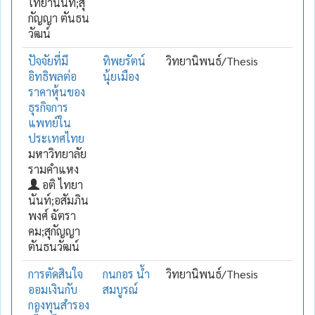
ไทยานันท์;สุ
กัญญา ตันธน
วัฒน์
ปัจจัยที่มี
ทิพยรัตน์
วิทยานิพนธ์/Thesis
อิทธิพลต่อ
นุ้ยเมือง
ราคาหุ้นของ
ธุรกิจการ
แพทย์ใน
ประเทศไทย
มหาวิทยาลัย
รามคำแหง
อติ ไทยา
นันท์;อสัมภิน
พงศ์ ฉัตรา
คม;สุกัญญา
ตันธนวัฒน์
การตัดสินใจ
กนกอร น้ำ
วิทยานิพนธ์/Thesis
ออมเงินกับ
สมบูรณ์
กองทุนสำรอง