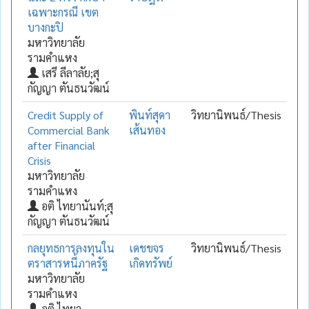
เฉพาะกรณี เขต
บางกะปิ
มหาวิทยาลัย
รามคำแหง
เสรี ลีลาลัย;สุ
กัญญา ตันธนวัฒน์
Credit Supply of
พินท์สุดา
วิทยานิพนธ์/Thesis
Commercial Bank
เส้นทอง
after Financial
Crisis
มหาวิทยาลัย
รามคำแหง
อติ ไทยานันท์;สุ
กัญญา ตันธนวัฒน์
กลยุทธการลงทุนใน
เดชขจร
วิทยานิพนธ์/Thesis
ตราสารหนี้ภาครัฐ
เกิดทรัพย์
มหาวิทยาลัย
รามคำแหง
อติ ไทยา