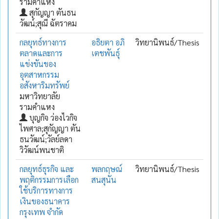
รามคำแหง
สุกัญญา ตันธน
วัฒน์;สุณี ฉัตราคม
กลยุทธ์ทางการ
อธิยตา อภิ
วิทยานิพนธ์/Thesis
ตลาดและการ
เตชพันธุ์
แข่งขันของ
อุตสาหกรรม
อสังหาริมทรัพย์
มหาวิทยาลัย
รามคำแหง
บุญกิจ ว่องไวกิจ
ไพศาล;สุกัญญา ตัน
ธนวัฒน์;วัลย์ลดา
วิวัฒน์พนชาติ
กลยุทธ์ธุรกิจ และ
พลกฤษณ์
วิทยานิพนธ์/Thesis
พฤติกรรมการเลือก
สนสุนัน
ใช้บริการทางการ
เงินของธนาคาร
กรุงเทพ จำกัด