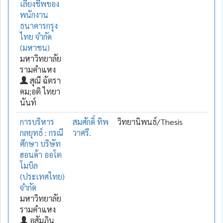
เลี้ยงชีพของ
พนักงาน
ธนาคารกรุง
ไทย จำกัด
(มหาชน)
มหาวิทยาลัย
รามคำแหง
สุณี ฉัตรา
คม;อติ ไทยา
นันท์
การบริหาร
สมศักดิ์ ทิพ
วิทยานิพนธ์/Thesis
กลยุทธ์ : กรณี
วาศรี.
ศึกษา บริษัท
ฮอนด้า ออโต
โมบิล
(ประเทศไทย)
จำกัด
มหาวิทยาลัย
รามคำแหง
อสัมภิน