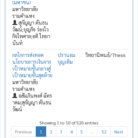
(มหาชน)
มหาวิทยาลัย
รามคำแหง
สุกัญญา ตันธน
วัฒน์;บุญกิจ ว่องไว
กิจไพศาล;อติ ไทยา
นันท์
กลไกการส่งทอด
ปรานอม
วิทยานิพนธ์/Thesis
นโยบายการเงินจาก
บุญเติม
เป้าหมายขั้นกลางสู่
เป้าหมายขั้นสุดท้าย
มหาวิทยาลัย
รามคำแหง
อสัมภินพงศ์ ฉัตร
าคม;สุกัญญา ตันธน
วัฒน์
Showing 1 to 10 of 520 entries
Previous
1
2
3
4
5
…
52
Next