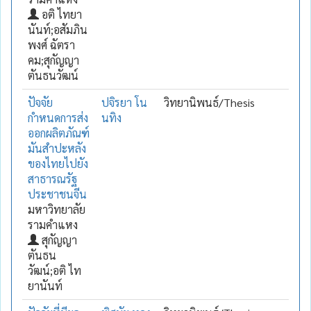
อติ ไทยา
นันท์;อสัมภิน
พงศ์ ฉัตรา
คม;สุกัญญา
ตันธนวัฒน์
ปัจจัย
ปจิรยา โน
วิทยานิพนธ์/Thesis
กำหนดการส่ง
นทิง
ออกผลิตภัณฑ์
มันสำปะหลัง
ของไทยไปยัง
สาธารณรัฐ
ประชาชนจีน
มหาวิทยาลัย
รามคำแหง
สุกัญญา
ตันธน
วัฒน์;อติ ไท
ยานันท์