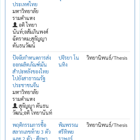
ประเทศไทย
มหาวิทยาลัย
รามคำแหง
อติ ไทยา
นันท์;อสัมภินพงศ์
ฉัตราคม;สุกัญญา
ตันธนวัฒน์
ปัจจัยกำหนดการส่ง
ปจิรยา โน
วิทยานิพนธ์/Thesis
ออกผลิตภัณฑ์มัน
นทิง
สำปะหลังของไทย
ไปยังสาธารณรัฐ
ประชาชนจีน
มหาวิทยาลัย
รามคำแหง
สุกัญญา ตันธน
วัฒน์;อติ ไทยานันท์
พฤติกรรมการซื้อ
พิมพรรณ
วิทยานิพนธ์/Thesis
สลากเลขท้าย 3 ตัว
ศรีทิพย
และ 2 ตัว : ศึกษา
ราษฎร์.