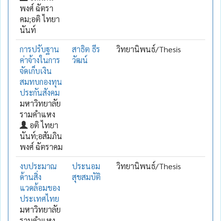
พงศ์ ฉัตรา
คม;อติ ไทยา
นันท์
การปรับฐาน
สาธิต ธีร
วิทยานิพนธ์/Thesis
ค่าจ้างในการ
วัฒน์
จัดเก็บเงิน
สมทบกองทุน
ประกันสังคม
มหาวิทยาลัย
รามคำแหง
อติ ไทยา
นันท์;อสัมภิน
พงศ์ ฉัตราคม
งบประมาณ
ประนอม
วิทยานิพนธ์/Thesis
ด้านสิ่ง
สุขสมบัติ
แวดล้อมของ
ประเทศไทย
มหาวิทยาลัย
รามคำแหง