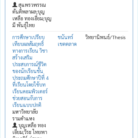
สุแพรวพรรณ
ตันติพลาผล;บุญ
เหลือ ทองเอี่ยม;บุญ
มี พันธุ์ไทย
การศึกษาเปรียบ
ชนันทร์
วิทยานิพนธ์/Thesis
เทียบผลสัมฤทธิ์
เขตตลาด
ทางการเรียน วิชา
สร้างเสริม
ประสบการณ์ชีวิต
ของนักเรียนชั้น
ประถมศึกษาปีที่ 4
ที่เรียนโดยใช้บท
เรียนคอมพิวเตอร์
ช่วยสอนกับการ
เรียนแบบปกติ
มหาวิทยาลัย
รามคำแหง
บุญเหลือ ทอง
เอี่ยม;วีระ ไทยพา