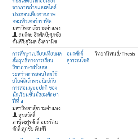
ต่อสไลด์ประกอบเสียง
จากภาพถ่ายและสไลด์
ประกอบเสียงจากภาพ
คอมพิวเตอร์กราฟิค
มหาวิทยาลัยรามคำแหง
สมคิดะ ธีรศิลป์;ศุภชัย
ตันศิริ;สุวิมล อังควานิช
การศึกษาเปรียบเทียบผล
อมรศักดิ์
วิทยานิพนธ์/Thesis
สัมฤทธิ์ทางการเรียน
สุวรรณโชติ
วิชาภาษาฝรั่งเศส
ระหว่างการสอนโดยใช้
สไลด์อิเล็กทรอนิกส์กับ
การสอนแบบปกติ ของ
นักเรียนชั้นมัธยมศึกษา
ปีที่ 4
มหาวิทยาลัยรามคำแหง
สุขสวัสดิ์
ภาษิต;สุรศักดิ์ อมรรัตน
ศักดิ์;ศุภชัย ตันศิริ