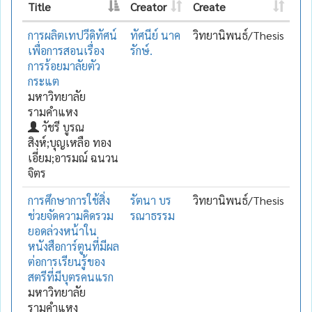
Title
Creator
Create
การผลิตเทปวีดิทัศน์
ทัศนีย์ นาค
วิทยานิพนธ์/Thesis
เพื่อการสอนเรื่อง
รักษ์.
การร้อยมาลัยตัว
กระแต
มหาวิทยาลัย
รามคำแหง
วัชรี บูรณ
สิงห์;บุญเหลือ ทอง
เอี่ยม;อารมณ์ ฉนวน
จิตร
การศึกษาการใช้สิ่ง
รัตนา บร
วิทยานิพนธ์/Thesis
ช่วยจัดความคิดรวม
รณาธรรม
ยอดล่วงหน้าใน
หนังสือการ์ตูนที่มีผล
ต่อการเรียนรู้ของ
สตรีที่มีบุตรคนแรก
มหาวิทยาลัย
รามคำแหง