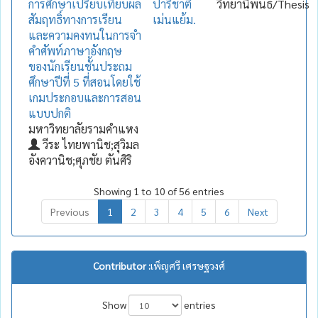
การศึกษาเปรียบเทียบผล
ปาริชาติ
วิทยานิพนธ์/Thesis
สัมฤทธิ์ทางการเรียน
เม่นแย้ม.
และความคงทนในการจำ
คำศัพท์ภาษาอังกฤษ
ของนักเรียนชั้นประถม
ศึกษาปีที่ 5 ที่สอนโดยใช้
เกมประกอบและการสอน
แบบปกติ
มหาวิทยาลัยรามคำแหง
วีระ ไทยพานิช;สุวิมล
อังควานิช;ศุภชัย ตันศิริ
Showing 1 to 10 of 56 entries
Previous
1
2
3
4
5
6
Next
Contributor :
เพ็ญศรี เศรษฐวงศ์
Show
entries