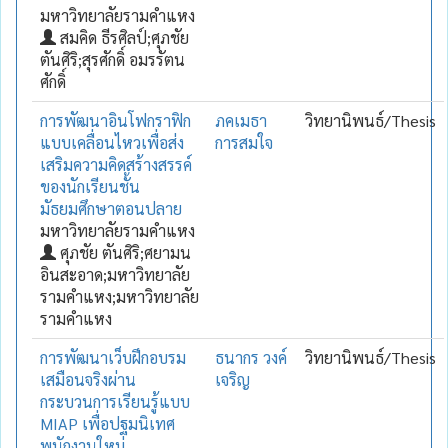
มหาวิทยาลัยรามคำแหง
สมคิด ธีรศิลป์;ศุภชัย
ตันศิริ;สุรศักดิ์ อมรรัตน
ศักดิ์
การพัฒนาอินโฟกราฟิก
ภคเมธา
วิทยานิพนธ์/Thesis
แบบเคลื่อนไหวเพื่อส่ง
การสมใจ
เสริมความคิดสร้างสรรค์
ของนักเรียนชั้น
มัธยมศึกษาตอนปลาย
มหาวิทยาลัยรามคำแหง
ศุภชัย ตันศิริ;ศยามน
อินสะอาด;มหาวิทยาลัย
รามคำแหง;มหาวิทยาลัย
รามคำแหง
การพัฒนาเว็บฝึกอบรม
ธนากร วงค์
วิทยานิพนธ์/Thesis
เสมือนจริงผ่าน
เจริญ
กระบวนการเรียนรู้แบบ
MIAP เพื่อปฐมนิเทศ
พนักงานใหม่