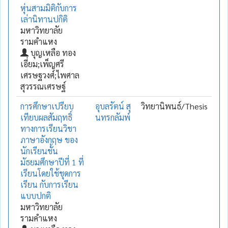
หุ่นสามมิติกับการ
เล่านิทานปกิติ
มหาวิทยาลัย
รามคำแหง
บุญเหลือ ทอง
เอี่ยม;เพ็ญศรี
เศรษฐวงศ์;ไพศาล
สุวรรณเศรษฐ์
การศึกษาเปรียบ
อุบลรัตน์ สุ
วิทยานิพนธ์/Thesis
เทียบผลสัมฤทธิ์
นทรกลัมพ์
ทางการเรียนวิชา
ภาษาอังกฤษ ของ
นักเรียนชั้น
มัธยมศึกษาปีที่ 1 ที่
เรียนโดยใช้ชุดการ
เรียน กับการเรียน
แบบปกติ
มหาวิทยาลัย
รามคำแหง