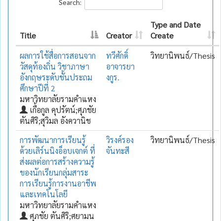
Search:
Type and Date
Title
Creator
Create
ผลการใช้สื่อการสอนจาก
ทวีศักดิ์
วิทยานิพนธ์/Thesis
วัสดุท้องถิ่น วิชาภาษา
อาจารยา
อังกฤษระดับชั้นประถม
งกูร.
ศึกษาปีที่ 2
มหาวิทยาลัยรามคำแหง
เกื้อกูล คุปรัตน์;ศุภชัย
ตันศิริ;สุวิมล อังควานิช
การพัฒนาการเรียนรู้
วิรงค์รอง
วิทยานิพนธ์/Thesis
ด้วยเลิร์นนิงอ็อบเจกต์ ที่
จันทะสี
ส่งผลต่อการสร้างความรู้
ของนักเรียนกลุ่มสาระ
การเรียนรู้การงานอาชีพ
และเทคโนโลยี
มหาวิทยาลัยรามคำแหง
ศุภชัย ตันศิริ;ศยามน