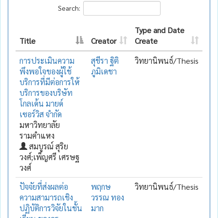
Search:
Type and Date
Title
Creator
Create
การประเมินความ
สุชีรา ฐิติ
วิทยานิพนธ์/Thesis
พึงพอใจของผู้ใช้
ภูมิเดชา
บริการที่มีต่อการให้
บริการของบริษัท
โกลเด้น มายด์
เซอร์วิส จำกัด
มหาวิทยาลัย
รามคำแหง
สมบูรณ์ สุริย
วงศ์;เพ็ญศรี เศรษฐ
วงศ์
ปัจจัยที่ส่งผลต่อ
พฤกษ
วิทยานิพนธ์/Thesis
ความสามารถเชิง
วรรณ ทอง
ปฏิบัติการวิจัยในชั้น
มาก