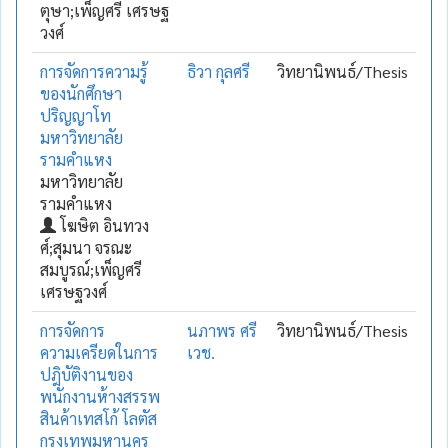
ตุษา;เพ็ญศรี เศรษฐ
วงศ์
การจัดการความรู้
ธิวา กุลศรี
วิทยานิพนธ์/Thesis
ของนักศึกษา
ปริญญาโท
มหาวิทยาลัย
รามคำแหง
มหาวิทยาลัย
รามคำแหง
โฆษิต อินทวง
ศ์;สุมนา จรณะ
สมบูรณ์;เพ็ญศรี
เศรษฐวงศ์
การจัดการ
นภาพร ศรี
วิทยานิพนธ์/Thesis
ความเครียดในการ
เวช.
ปฎิบัติงานของ
พนักงานห้างสรรพ
สินค้าเทสโก้ โลตัส
กรุงเทพมหานคร