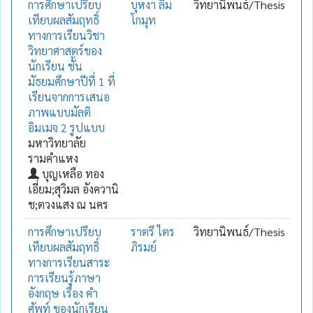
การศึกษาเปรียบ
บุหงา ลิม
วิทยานิพนธ์/Thesis
เทียบผลสัมฤทธิ์
โกมุท
ทางการเรียนวิชา
วิทยาศาสตร์ของ
นักเรียน ชั้น
มัธยมศึกษาปีที่ 1 ที่
เรียนจากการเสนอ
ภาพแบบมัลติ
อิมเมจ 2 รูปแบบ
มหาวิทยาลัย
รามคำแหง
บุญเหลือ ทอง
เอี่ยม;สุวิมล อังควานิ
ช;ตวงแสง ณ นคร
การศึกษาเปรียบ
ราตรี ไตร
วิทยานิพนธ์/Thesis
เทียบผลสัมฤทธิ์
ภิรมย์
ทางการเรียนสาระ
การเรียนรู้ภาษา
อังกฤษ เรื่อง คำ
ศัพท์ ของนักเรียน