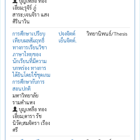
บุญเหลือ ทอง
เอี่ยม;รุจิร์ ภู่
สาระ;เจนจิรา แสง
ศิรินาวิน
การศึกษาเปรียบ
ปจงจิตต์
วิทยานิพนธ์/Thesis
เทียบผลสัมฤทธิ์
เย็นจิตต์.
ทางการเรียนวิชา
ภาษาไทยของ
นักเรียนที่มีความ
บกพร่อง ทางการ
ได้ยินโดยใช้ชุดเกม
การศึกษากับการ
สอนปกติ
มหาวิทยาลัย
รามคำแหง
บุญเหลือ ทอง
เอี่ยม;ดารา รัช
นิวัต;สมจิตรา เรือง
ศรี