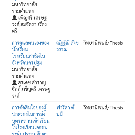
มหาวิทยาลัย
รามคำแหง
เพ็ญศรี เศรษฐ
วงศ์;สมจิตรา เรือง
ศรี
การดูแลตนเองของ
ณัฏฐิณี สังข
วิทยานิพนธ์/Thesis
นักเรียน
วรรณ
โรงเรียนสาธิตใน
จังหวัดนครปฐม
มหาวิทยาลัย
รามคำแหง
สุรเดช สำราญ
จิตต์;เพ็ญศรี เศรษฐ
วงศ์
การตัดสินใจของผู้
ฟาริดา ตั่
วิทยานิพนธ์/Thesis
ปกครองในการส่ง
นมี
บุตรหลานเข้าเรียน
ในโรงเรียนเอกชน
ระดับประถมศึกษา