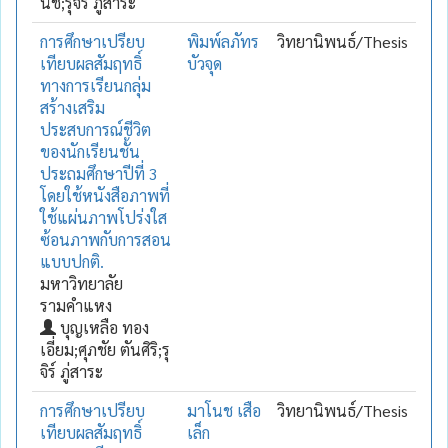
นิช;รุจิร์ ภู่สาระ
การศึกษาเปรียบ
พิมพ์ลภัทร
วิทยานิพนธ์/Thesis
เทียบผลสัมฤทธิ์
บัวจุด
ทางการเรียนกลุ่ม
สร้างเสริม
ประสบการณ์ชีวิต
ของนักเรียนชั้น
ประถมศึกษาปีที่ 3
โดยใช้หนังสือภาพที่
ใช้แผ่นภาพโปร่งใส
ซ้อนภาพกับการสอน
แบบปกติ.
มหาวิทยาลัย
รามคำแหง
บุญเหลือ ทอง
เอี่ยม;ศุภชัย ตันศิริ;รุ
จิร์ ภู่สาระ
การศึกษาเปรียบ
มาโนช เสือ
วิทยานิพนธ์/Thesis
เทียบผลสัมฤทธิ์
เล็ก