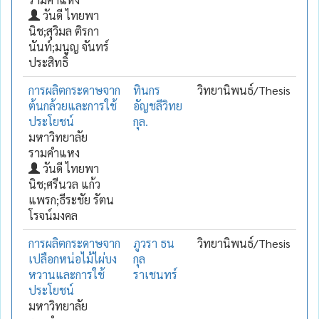
วันดี ไทยพา
นิช;สุวิมล ติรกา
นันท์;มนูญ จันทร์
ประสิทธิ์
การผลิตกระดาษจาก
ทินกร
วิทยานิพนธ์/Thesis
ต้นกล้วยและการใช้
อัญชลีวิทย
ประโยชน์
กุล.
มหาวิทยาลัย
รามคำแหง
วันดี ไทยพา
นิช;ศรีนวล แก้ว
แพรก;ธีระชัย รัตน
โรจน์มงคล
การผลิตกระดาษจาก
ภูวรา ธน
วิทยานิพนธ์/Thesis
เปลือกหน่อไม้ไผ่บง
กุล
หวานและการใช้
ราเชนทร์
ประโยชน์
มหาวิทยาลัย