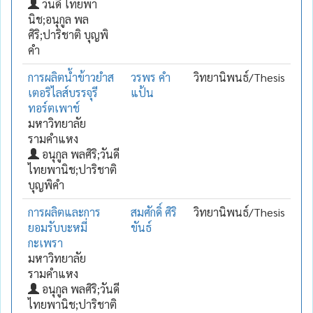
วันดี ไทยพา
นิช;อนุกูล พล
ศิริ;ปาริชาติ บุญพิ
คำ
การผลิตน้ำข้าวยำส
วรพร คำ
วิทยานิพนธ์/Thesis
เตอริไลส์บรรจุรี
แป้น
ทอร์ตเพาช์
มหาวิทยาลัย
รามคำแหง
อนุกูล พลศิริ;วันดี
ไทยพานิช;ปาริชาติ
บุญพิคำ
การผลิตและการ
สมศักดิ์ ศิริ
วิทยานิพนธ์/Thesis
ยอมรับบะหมี่
ขันธ์
กะเพรา
มหาวิทยาลัย
รามคำแหง
อนุกูล พลศิริ;วันดี
ไทยพานิช;ปาริชาติ