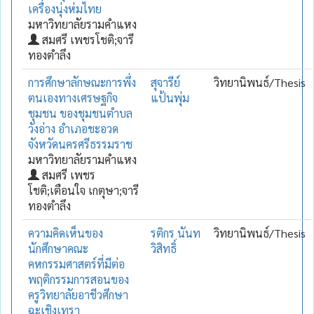
เครื่องนุ่งห่มไทย
มหาวิทยาลัยรามคำแหง
สมศรี เพชรโชติ;จารี
ทองตำลึง
การศึกษาลักษณะการพึ่ง
สุจารีย์
วิทยานิพนธ์/Thesis
ตนเองทางเศรษฐกิจ
แป้นพุ่ม
ชุมชน ของชุมชนตำบล
วังอ่าง อำเภอชะอวด
จังหวัดนครศรีธรรมราช
มหาวิทยาลัยรามคำแหง
สมศรี เพชร
โชติ;เตือนใจ เกตุษา;จารี
ทองตำลึง
ความคิดเห็นของ
รติกร นันท
วิทยานิพนธ์/Thesis
นักศึกษาคณะ
วิสิทธิ์
คหกรรมศาสตร์ที่มีต่อ
พฤติกรรมการสอนของ
ครูวิทยาลัยอาชีวศึกษา
ฉะเชิงเทรา