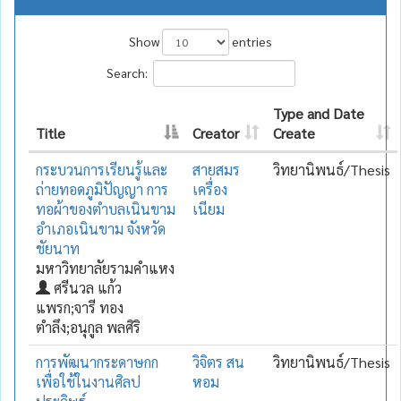
Show
entries
Search:
Type and Date
Title
Creator
Create
กระบวนการเรียนรู้และ
สายสมร
วิทยานิพนธ์/Thesis
ถ่ายทอดภูมิปัญญา การ
เครื่อง
ทอผ้าของตำบลเนินขาม
เนียม
อำเภอเนินขาม จังหวัด
ชัยนาท
มหาวิทยาลัยรามคำแหง
ศรีนวล แก้ว
แพรก;จารี ทอง
ตำลึง;อนุกูล พลศิริ
การพัฒนากระดาษกก
วิจิตร สน
วิทยานิพนธ์/Thesis
เพื่อใช้ในงานศิลป
หอม