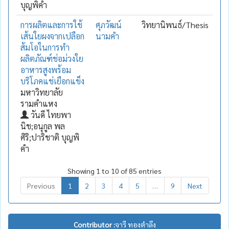
บุญพิคำ
การผลิตและการใช้
ศุภวัฒน์
วิทยานิพนธ์/Thesis
เส้นใยผงจากเปลือก
นามคำ
ส้มโอในการทำ
ผลิตภัณฑ์ช่อม่วงใย
อาหารสูงพร้อม
บริโภคแช่เยือกแข็ง
มหาวิทยาลัย
รามคำแหง
วันดี ไทยพา
นิช;อนุกูล พล
ศิริ;ปาริชาติ บุญพิ
คำ
Showing 1 to 10 of 85 entries
Previous
1
2
3
4
5
…
9
Next
Contributor :
จารี ทองตำลึง