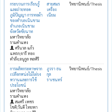
กระบวนการเรียนรู้
สายสมร
วิทยานิพนธ์/Thesis
และถ่ายทอด
เครื่อง
ภูมิปัญญา การทอผ้า
เนียม
ของตำบลเนินขาม
อำเภอเนินขาม
จังหวัดชัยนาท
มหาวิทยาลัย
รามคำแหง
ศรีนวล แก้ว
แพรก;จารี ทอง
ตำลึง;อนุกูล พลศิริ
การผลิตกระดาษจาก
ภูวรา ธน
วิทยานิพนธ์/Thesis
เปลือกหน่อไม้ไผ่บง
กุล
หวานและการใช้
ราเชนทร์
ประโยชน์
มหาวิทยาลัย
รามคำแหง
สมศรี เพชร
โชติ;วันดี ไทยพา