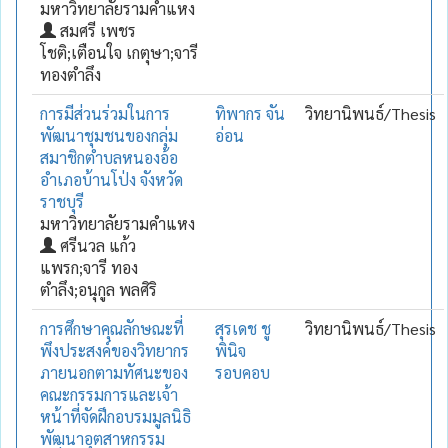
มหาวิทยาลัยรามคำแหง
สมศรี เพชร
โชติ;เตือนใจ เกตุษา;จารี
ทองตำลึง
การมีส่วนร่วมในการ
ทิพากร จัน
วิทยานิพนธ์/Thesis
พัฒนาชุมชนของกลุ่ม
อ่อน
สมาชิกตำบลหนองอ้อ
อำเภอบ้านโป่ง จังหวัด
ราชบุรี
มหาวิทยาลัยรามคำแหง
ศรีนวล แก้ว
แพรก;จารี ทอง
ตำลึง;อนุกูล พลศิริ
การศึกษาคุณลักษณะที่
สุรเดช ชู
วิทยานิพนธ์/Thesis
พึงประสงค์ของวิทยากร
พินิจ
ภายนอกตามทัศนะของ
รอบคอบ
คณะกรรมการและเจ้า
หน้าที่จัดฝึกอบรมมูลนิธิ
พัฒนาอุตสาหกรรม