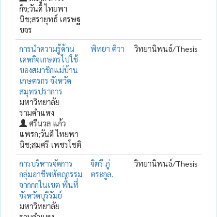
กิจ;วันดี ไทยพา
นิช;สรายุทธ์ เศรษฐ
ขจร
การนำความรู้ด้าน
พิทยา ติวา
วิทยานิพนธ์/Thesis
เคหกิจเกษตรไปใช้
ของสมาชิกแม่บ้าน
เกษตรกร จังหวัด
สมุทรปราการ
มหาวิทยาลัย
รามคำแหง
ศรีนวล แก้ว
แพรก;วันดี ไทยพา
นิช;สมศรี เพชรโชติ
การบริหารจัดการ
จิตรี ภู่
วิทยานิพนธ์/Thesis
กลุ่มอาชีพหัตถกรรม
ตระกูล.
จากกกในเขต พื้นที่
จังหวัดบุรีรัมย์
มหาวิทยาลัย
รามคำแหง