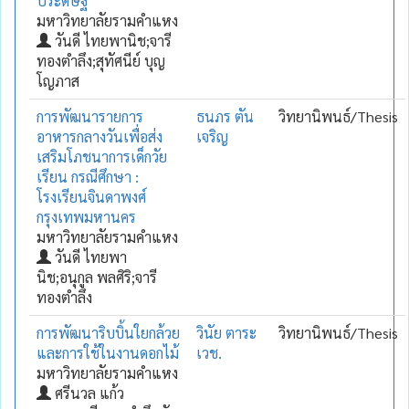
ประดิษฐ์
มหาวิทยาลัยรามคำแหง
วันดี ไทยพานิช;จารี
ทองตำลึง;สุทัศนีย์ บุญ
โญภาส
การพัฒนารายการ
ธนภร ตัน
วิทยานิพนธ์/Thesis
อาหารกลางวันเพื่อส่ง
เจริญ
เสริมโภชนาการเด็กวัย
เรียน กรณีศึกษา :
โรงเรียนจินดาพงศ์
กรุงเทพมหานคร
มหาวิทยาลัยรามคำแหง
วันดี ไทยพา
นิช;อนุกูล พลศิริ;จารี
ทองตำลึง
การพัฒนาริบบิ้นใยกล้วย
วินัย ตาระ
วิทยานิพนธ์/Thesis
และการใช้ในงานดอกไม้
เวช.
มหาวิทยาลัยรามคำแหง
ศรีนวล แก้ว