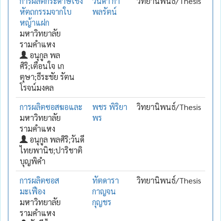
การผลิตกระดาษเชิง
วนิดา กำ
วิทยานิพนธ์/Thesis
หัตถกรรมจากใบ
พลรัตน์
หญ้าแฝก
มหาวิทยาลัย
รามคำแหง
อนุกูล พล
ศิริ;เตือนใจ เก
ตุษา;ธีระชัย รัตน
โรจน์มงคล
การผลิตซอสฆอและ
พชร พิริยา
วิทยานิพนธ์/Thesis
มหาวิทยาลัย
พร
รามคำแหง
อนุกูล พลศิริ;วันดี
ไทยพานิช;ปาริชาติ
บุญพิคำ
การผลิตซอส
ทัตดารา
วิทยานิพนธ์/Thesis
มะเฟือง
กาญจน
มหาวิทยาลัย
กุญชร
รามคำแหง