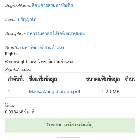
DegreeName:
ศิลปศาสตรมหาบัณฑิต
Level:
ปริญญาโท
Descipline:
คหกรรมศาสตร์เพื่อพัฒนาชุมชน
Grantor:
มหาวิทยาลัยรามคำแหง
Rights
©copyrights มหาวิทยาลัยรามคำแหง
RightsAccess:
ลำดับที่.
ชื่อแฟ้มข้อมูล
ขนาดแฟ้มข้อมูล
จำนวนเ
1
MarisaWangcharoen.pdf
1.23 MB
ใช้เวลา
0.038468 วินาที
Creator :
มาริสา หวังเจริญ