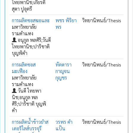
ไทยพานิช;เกียรติ
สุดา ปูอุตรี
การผลิตซอสฆอและ
พชร พิริยา
วิทยานิพนธ์/Thesis
มหาวิทยาลัย
พร
รามคำแหง
อนุกูล พลศิริ;วันดี
ไทยพานิช;ปาริชาติ
บุญพิคำ
การผลิตซอส
ทัตดารา
วิทยานิพนธ์/Thesis
มะเฟือง
กาญจน
มหาวิทยาลัย
กุญชร
รามคำแหง
วันดี ไทยพา
นิช;อนุกูล พล
ศิริ;ปาริชาติ บุญพิ
คำ
การผลิตน้ำข้าวยำส
วรพร คำ
วิทยานิพนธ์/Thesis
เตอริไลส์บรรจุรี
แป้น