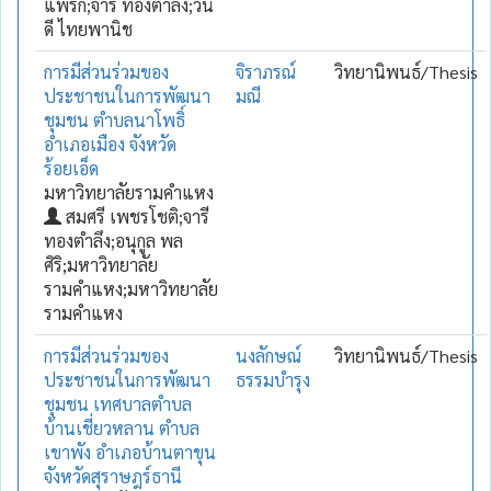
แพรก;จารี ทองตำลึง;วัน
ดี ไทยพานิช
การมีส่วนร่วมของ
จิราภรณ์
วิทยานิพนธ์/Thesis
ประชาชนในการพัฒนา
มณี
ชุมชน ตำบลนาโพธิ์
อำเภอเมือง จังหวัด
ร้อยเอ็ด
มหาวิทยาลัยรามคำแหง
สมศรี เพชรโชติ;จารี
ทองตำลึง;อนุกูล พล
ศิริ;มหาวิทยาลัย
รามคำแหง;มหาวิทยาลัย
รามคำแหง
การมีส่วนร่วมของ
นงลักษณ์
วิทยานิพนธ์/Thesis
ประชาชนในการพัฒนา
ธรรมบำรุง
ชุมชน เทศบาลตำบล
บ้านเชี่ยวหลาน ตำบล
เขาพัง อำเภอบ้านตาขุน
จังหวัดสุราษฎร์ธานี