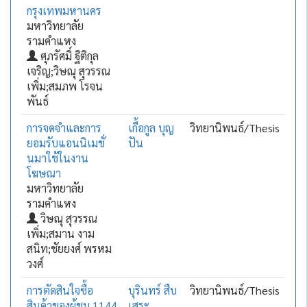
กรุงเทพมหานคร
มหาวิทยาลัย
รามคำแหง
ศุภรัศมิ์ ฐิติกุล
เจริญ;วิษณุ สุวรรณ
เพิ่ม;สมภพ โรจน
พันธ์
การจดจำและการ
เกื้อกูล บุญ
วิทยานิพนธ์/Thesis
ยอมรับแอนนิเมชั่
ปัน
นมาใช้ในงาน
โฆษณา
มหาวิทยาลัย
รามคำแหง
วิษณุ สุวรรณ
เพิ่ม;สมาน งาม
สนิท;ชัยยงศ์ พรหม
วงศ์
การตัดสินใจซื้อ
บุรินทร์ สืบ
วิทยานิพนธ์/Thesis
สินค้าของผู้ชม 1144
เสระ