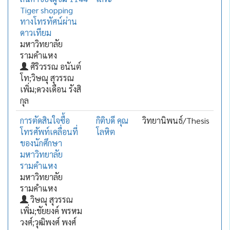
Tiger shopping
ทางโทรทัศน์ผ่าน
ดาวเทียม
มหาวิทยาลัย
รามคำแหง
ศิริวรรณ อนันต์
โท;วิษณุ สุวรรณ
เพิ่ม;ดวงเดือน รังสิ
กุล
การตัดสินใจซื้อ
กิติบดี คุณ
วิทยานิพนธ์/Thesis
โทรศัพท์เคลื่อนที่
โลหิต
ของนักศึกษา
มหาวิทยาลัย
รามคำแหง
มหาวิทยาลัย
รามคำแหง
วิษณุ สุวรรณ
เพิ่ม;ชัยยงค์ พรหม
วงศ์;วุฒิพงศ์ พงศ์