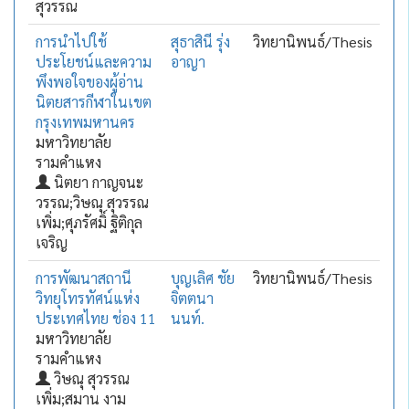
สุวรรณ
การนำไปใช้
สุธาสินี รุ่ง
วิทยานิพนธ์/Thesis
ประโยชน์และความ
อาญา
พึงพอใจของผู้อ่าน
นิตยสารกีฬาในเขต
กรุงเทพมหานคร
มหาวิทยาลัย
รามคำแหง
นิตยา กาญจนะ
วรรณ;วิษณุ สุวรรณ
เพิ่ม;ศุภรัศมิ์ ฐิติกุล
เจริญ
การพัฒนาสถานี
บุญเลิศ ชัย
วิทยานิพนธ์/Thesis
วิทยุโทรทัศน์แห่ง
จิตตนา
ประเทศไทย ช่อง 11
นนท์.
มหาวิทยาลัย
รามคำแหง
วิษณุ สุวรรณ
เพิ่ม;สมาน งาม