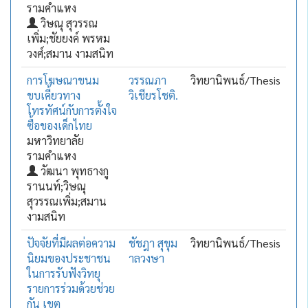
รามคำแหง
วิษณุ สุวรรณ
เพิ่ม;ชัยยงค์ พรหม
วงศ์;สมาน งามสนิท
การโฆษณาขนม
วรรณภา
วิทยานิพนธ์/Thesis
ขบเคี้ยวทาง
วิเชียรโชติ.
โทรทัศน์กับการตั้งใจ
ซื้อของเด็กไทย
มหาวิทยาลัย
รามคำแหง
วัฒนา พุทธางกู
รานนท์;วิษณุ
สุวรรณเพิ่ม;สมาน
งามสนิท
ปัจจัยที่มีผลต่อความ
ชัชฎา สุขุม
วิทยานิพนธ์/Thesis
นิยมของประชาชน
าลวงษา
ในการรับฟังวิทยุ
รายการร่วมด้วยช่วย
กัน เขต