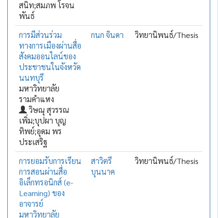
สนิท;สมภพ โรจน
พันธ์
การมีส่วนร่วม
กนก จินดา
วิทยานิพนธ์/Thesis
ทางการเมืองผ่านสื่อ
สังคมออนไลน์ของ
ประชาชนในจังหวัด
นนทบุรี
มหาวิทยาลัย
รามคำแหง
วิษณุ สุวรรณ
เพิ่ม;บุปผา บุญ
ทิพย์;อุดม พร
ประเสริฐ
การยอมรับการเรียน
สาวิตรี
วิทยานิพนธ์/Thesis
การสอนผ่านสื่อ
บุนนาค
อิเล็กทรอนิกส์ (e-
Learning) ของ
อาจารย์
มหาวิทยาลัย