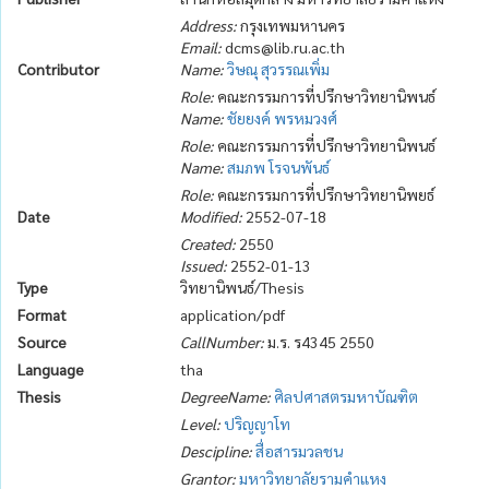
Address:
กรุงเทพมหานคร
Email:
dcms@lib.ru.ac.th
Contributor
Name:
วิษณุ สุวรรณเพิ่ม
Role:
คณะกรรมการที่ปรึกษาวิทยานิพนธ์
Name:
ชัยยงค์ พรหมวงศ์
Role:
คณะกรรมการที่ปรึกษาวิทยานิพนธ์
Name:
สมภพ โรจนพันธ์
Role:
คณะกรรมการที่ปรึกษาวิทยานิพยธ์
Date
Modified:
2552-07-18
Created:
2550
Issued:
2552-01-13
Type
วิทยานิพนธ์/Thesis
Format
application/pdf
Source
CallNumber:
ม.ร. ร4345 2550
Language
tha
Thesis
DegreeName:
ศิลปศาสตรมหาบัณฑิต
Level:
ปริญญาโท
Descipline:
สื่อสารมวลชน
Grantor:
มหาวิทยาลัยรามคำแหง