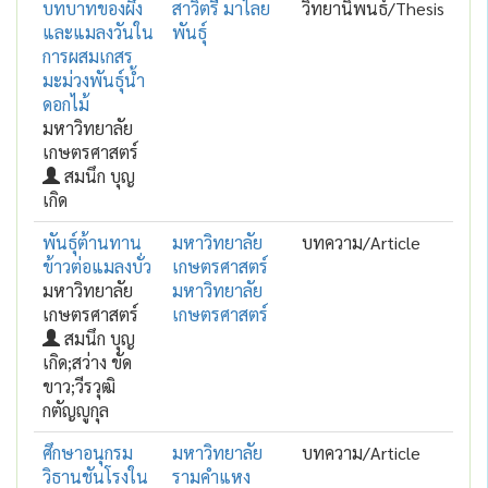
บทบาทของผึ้ง
สาวิตรี มาไลย
วิทยานิพนธ์/Thesis
และแมลงวันใน
พันธุ์
การผสมเกสร
มะม่วงพันธุ์น้ำ
ดอกไม้
มหาวิทยาลัย
เกษตรศาสตร์
สมนึก บุญ
เกิด
พันธุ์ต้านทาน
มหาวิทยาลัย
บทความ/Article
ข้าวต่อแมลงบั่ว
เกษตรศาสตร์
มหาวิทยาลัย
มหาวิทยาลัย
เกษตรศาสตร์
เกษตรศาสตร์
สมนึก บุญ
เกิด;สว่าง ขัด
ขาว;วีรวุฒิ
กตัญญูกุล
ศึกษาอนุกรม
มหาวิทยาลัย
บทความ/Article
วิธานชันโรงใน
รามคำแหง