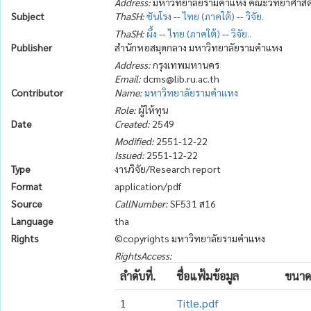
Address:
มหาวิทยาลัยรามคำแหง คณะวิทยาศาสตร
Subject
ThaSH:
ชันโรง
--
ไทย (ภาคใต้)
--
วิจัย.
ThaSH:
ผึ้ง
--
ไทย (ภาคใต้)
--
วิจัย..
Publisher
สำนักหอสมุดกลาง มหาวิทยาลัยรามคำแหง
Address:
กรุงเทพมหานคร
Email:
dcms@lib.ru.ac.th
Contributor
Name:
มหาวิทยาลัยรามคำแหง
Role:
ผู้ให้ทุน
Date
Created:
2549
Modified:
2551-12-22
Issued:
2551-12-22
Type
งานวิจัย/Research report
Format
application/pdf
Source
CallNumber:
SF531 ส16
Language
tha
Rights
©copyrights มหาวิทยาลัยรามคำแหง
RightsAccess:
ลำดับที่.
ชื่อแฟ้มข้อมูล
ขนาด
1
Title.pdf