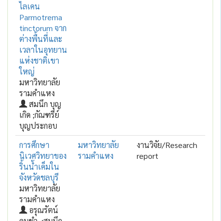
ไลเคน
Parmotrema
tinctorum จาก
ต่างพื้นที่และ
เวลาในอุทยาน
แห่งชาติเขา
ใหญ่
มหาวิทยาลัย
รามคำแหง
สมนึก บุญ
เกิด ;กัณฑรีย์
บุญประกอบ
การศึกษา
มหาวิทยาลัย
งานวิจัย/Research
นิเวศวิทยาของ
รามคำแหง
report
ริ้นน้ำเค็มใน
จังหวัดชลบุรี
มหาวิทยาลัย
รามคำแหง
อรุณรัตน์
คมขำ. ;สมนึก