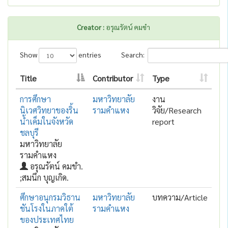
Creator :
อรุณรัตน์ คมขำ
Show
entries
Search:
Title
Contributor
Type
การศึกษา
มหาวิทยาลัย
งาน
นิเวศวิทยาของริ้น
รามคำแหง
วิจัย/Research
น้ำเค็มในจังหวัด
report
ชลบุรี
มหาวิทยาลัย
รามคำแหง
อรุณรัตน์ คมขำ.
;สมนึก บุญเกิด.
ศึกษาอนุกรมวิธาน
มหาวิทยาลัย
บทความ/Article
ชันโรงในภาคใต้
รามคำแหง
ของประเทศไทย