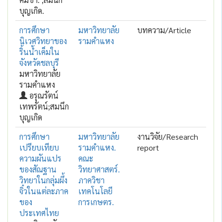
บุญเกิด.
การศึกษา
มหาวิทยาลัย
บทความ/Article
นิเวศวิทยาของ
รามคำแหง
ริ้นน้ำเค็มใน
จังหวัดชลบุรี
มหาวิทยาลัย
รามคำแหง
อรุณรัตน์
เทพรัตน์;สมนึก
บุญเกิด
การศึกษา
มหาวิทยาลัย
งานวิจัย/Research
เปรียบเทียบ
รามคำแหง.
report
ความผันแปร
คณะ
ของสัณฐาน
วิทยาศาสตร์.
วิทยาในกลุ่มผึ้ง
ภาควิชา
จิ๋วในแต่ละภาค
เทคโนโลยี
ของ
การเกษตร.
ประเทศไทย