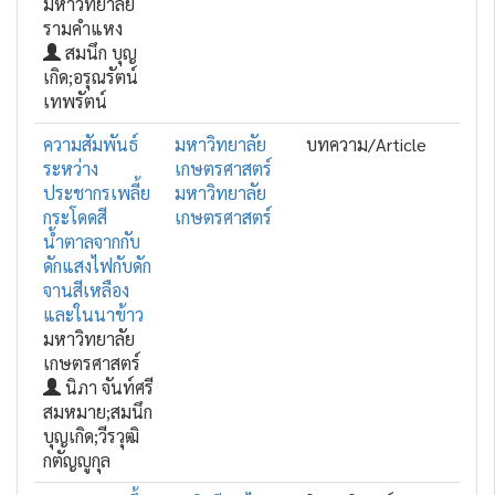
มหาวิทยาลัย
รามคำแหง
สมนึก บุญ
เกิด;อรุณรัตน์
เทพรัตน์
ความสัมพันธ์
มหาวิทยาลัย
บทความ/Article
ระหว่าง
เกษตรศาสตร์
ประชากรเพลี้ย
มหาวิทยาลัย
กระโดดสี
เกษตรศาสตร์
น้ำตาลจากกับ
ดักแสงไฟกับดัก
จานสีเหลือง
และในนาข้าว
มหาวิทยาลัย
เกษตรศาสตร์
นิภา จันท์ศรี
สมหมาย;สมนึก
บุญเกิด;วีรวุฒิ
กตัญญูกุล